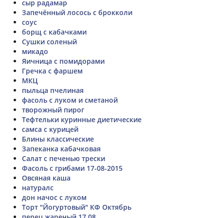
сыр радамар
Запечённый лосось с брокколи
соус
борщ с кабачками
Сушки соленый
микадо
Яичница с помидорами
Гречка с фаршем
МКЦ
пыльца пчелиная
фасоль с луком и сметаной
творожный пирог
Тефтельки куринные диетические
самса с курицей
Блины классические
Запеканка кабачковая
Салат с печенью трески
Фасоль с грибами 17-08-2015
Овсяная каша
натуралс
дон начос с луком
Торт "Йогуртовый" КФ Октябрь
перец жареный 17,08