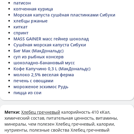
патисон
копченная курица
Морская капуста сушёная пластинками Сибуки
хлебцы ржаные
киткат
спринт
MASS GAINER масс гейнер шоколад
Сушёная морская капуста Сибуки
Биг Мак (МакДональдс)
суп из рыбных консерв
шоколадно-банановый мусс
Кофе Капучино 0,3 L (МакДональдс)
молоко 2,5% веселая ферма
печень с овощами
мороженое эскимос Рудь
пицца из сои
Метки:
Хлебец гречневый
калорийность 410 кКал,
химический состав, питательная ценность, витамины,
минералы, чем полезен Хлебец гречневый, калории,
нутриенты, полезные свойства Хлебец гречневый