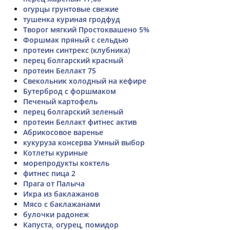
огурцы грунтовые свежие
тушенка куриная гродфуд
Творог мягкий Простоквашено 5%
Форшмак пряный с сельдью
протеин синтрекс (клубника)
перец болгарский красный
протеин Беллакт 75
Свекольник холодный на кефире
Бутерброд с форшмаком
Печеный картофель
перец болгарский зеленый
протеин Беллакт фитнес актив
Абрикосовое варенье
кукуруза консерва Умный выбор
Котлеты куриные
морепродукты коктель
фитнес пица 2
Прага от Палыча
Икра из баклажанов
Мясо с баклажанами
булочки радонеж
Капуста, огурец, помидор