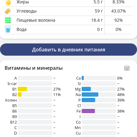
Жиры
5.5
г
8.33
%
Углеводы
59
г
43.07
%
Пищевые волокна
18.4
г
92
%
Вода
0
г
0
%
Добавить в дневник питания
Витамины и минералы
A
~
Ca
6%
b-car
~
Si
~
В1
27%
Mg
27%
B2
11%
Na
48%
Холин
~
P
39%
B5
~
Cl
~
B6
~
Fe
38%
B9
~
I
~
B12
~
Co
~
C
~
Mn
~
D
~
Cu
~