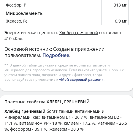
Фосфор, P
313 мг
Микроэлементы
Железо, Fe
6.9 мг
Энергетическая ценность
Хлебец гречневый
составляет
410 кКал.
Основной источник: Создан в приложении
пользователем.
Подробнее
.
** В данной таблице указаны средние нормы витаминов и
минералов для взрослого человека. Если вы хотите узнать нормы с
учетом вашего пола, возраста и других факторов, тогда
воспользуйтесь приложением
«Мой здоровый рацион»
.
Полезные свойства ХЛЕБЕЦ ГРЕЧНЕВЫЙ
Хлебец гречневый
богат такими витаминами и
минералами, как: витамином B1 - 26,7 %, витамином B2 -
11,1 %, витамином PP - 18 %, калием - 17,2 %, магнием - 26,5
%, фосфором - 39,1 %, железом - 38,3 %