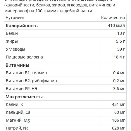
(калорийности, белков, жиров, углеводов, витаминов и
минералов) на
100 грамм
съедобной части.
Нутриент
Количество
Калорийность
410 ккал
Белки
13 г
Жиры
5.5 г
Углеводы
59 г
Пищевые волокна
18.4 г
Витамины
Витамин В1, тиамин
0.4 мг
Витамин В2, рибофлавин
0.2 мг
Витамин РР, НЭ
3.6 мг
Макроэлементы
Калий, K
431 мг
Кальций, Ca
60 мг
Магний, Mg
106 мг
Натрий, Na
628 мг