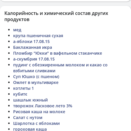
Калорийность и химический состав других
продуктов
мед
крупа пшеничная сухая
а-яблоки 17.08.15
Баклажанная икра
Пломбир "Юкки" в вафельном стаканчике
а-скумбрия 17.08.15
пудинг с обезжиренным молоком и какао со
взбитыми сливками
Суп Юшко (с пшеном)
Омлет в мультиварке
котлеты 1
кубитє
шашлык южный
творожок Ласковое лето 3%
Рисовая каша на молоке
Салат с нутом
Шарлотка с яблоками
гороховая каша