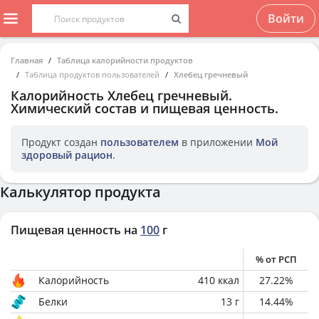
Войти
Главная
Таблица калорийности продуктов
Таблица продуктов пользователей
Хлебец гречневый
Калорийность
Хлебец гречневый
.
Химический состав и пищевая ценность.
Продукт создан
пользователем
в приложении
Мой
здоровый рацион
.
Калькулятор продукта
Пищевая ценность на
100
г
% от РСП
Калорийность
410
ккал
27.22
%
Белки
13
г
14.44
%