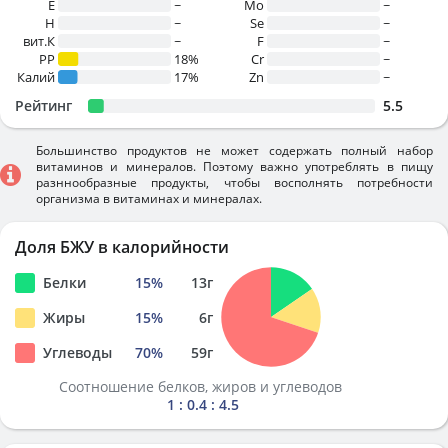
E
~
Mo
~
H
~
Se
~
вит.К
~
F
~
PP
18%
Cr
~
Калий
17%
Zn
~
Рейтинг
5.5
Большинство продуктов не может содержать полный набор
витаминов и минералов. Поэтому важно употреблять в пищу
разннообразные продукты, чтобы восполнять потребности
организма в витаминах и минералах.
Доля БЖУ в калорийности
Белки
15
%
13
г
Жиры
15
%
6
г
Углеводы
70
%
59
г
Соотношение белков, жиров и углеводов
1 : 0.4 : 4.5