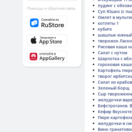
пудинг с обезж
Помощь и обратная связь
Суп Юшко (с пш
Омлет в мульти
котлеты 1
кубитє
шашлык южны
творожок Ласко
Рисовая каша н
Салат с нутом
Шарлотка с яб
гороховая каша
Картофель пюр
творог ирбитск
Салат из крабо
Зеленый борщ
Сыр твороженны
желудочки варе
Бефстроганов. В
Кефир Вкусноте
Пюре картофель
желудочки в см
Вино гранатово