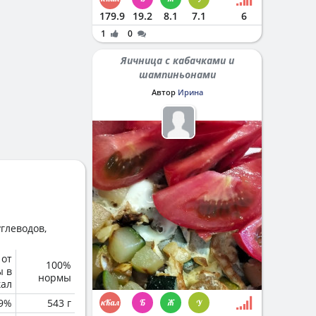
179.9
19.2
8.1
7.1
6
1
0
Яичница с кабачками и
шампиньонами
Автор
Ирина
глеводов,
 от
100%
ы в
нормы
кал
.9%
543 г