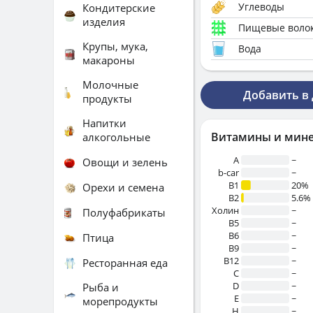
Углеводы
Кондитерские
изделия
Пищевые воло
Крупы, мука,
Вода
макароны
Молочные
Добавить в
продукты
Напитки
Витамины и мин
алкогольные
A
~
Овощи и зелень
b-car
~
В1
20%
Орехи и семена
B2
5.6%
Холин
~
Полуфабрикаты
B5
~
B6
~
Птица
B9
~
B12
~
Ресторанная еда
C
~
D
~
Рыба и
E
~
морепродукты
H
~