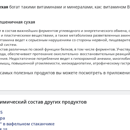
ухая
богат такими витаминами и минералами, как: витамином B1
пшеничная сухая
т в состав важнейших ферментов углеводного и энергетического обмена,
 и пластическими веществами, а также метаболизма разветвленных амин
витамина ведет к серьезным нарушениям со стороны нервной, пищеварит
ой систем.
остав различных по своей функции белков, в том числе ферментов. Участву
рода, обеспечивает протекание окислительно- восстановительных реакци
ения. Недостаточное потребление ведет к гипохромной анемии, миогло
мышц, повышенной утомляемости, миокардиопатии, атрофическому гастр
самых полезных продуктов вы можете посмотреть в приложен
имический состав других продуктов
15
кра
 в вафельном стаканчике
8.15