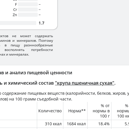
F
~
Cr
~
Zn
~
1.7
уктов не может содержать
минов и минералов. Поэтому
ть в пищу разннообразные
 восполнять потребности
нах и минералах.
ав и анализ пищевой ценности
ь и химический состав
"крупа пшеничная сухая"
.
 содержание пищевых веществ (калорийности, белков, жиров, у
лов) на
100 грамм
съедобной части.
% от
%
Количество
Норма**
нормы в
норм
100 г
100 к
310 ккал
1684 ккал
18.4%
5