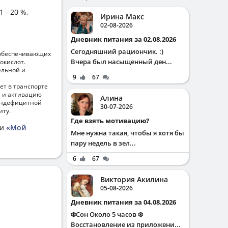
 - 20 %,
Ирина Макс
02-08-2026
Дневник питания за 02.08.2026
Сегодняшний рациончик. :)
 обеспечивающих
Вчера был насыщенный ден...
окислот.
ельной и
9
67
ет в транспорте
й и активацию
Алина
биндефицитной
30-07-2026
иту.
Где взять мотивацию?
ии
«Мой
Мне нужна такая, чтобы я хотя бы
пару недель в зел...
6
67
Виктория Акилина
05-08-2026
Дневник питания за 04.08.2026
❄️Сон Около 5 часов ❄️
Восстановление из приложени...