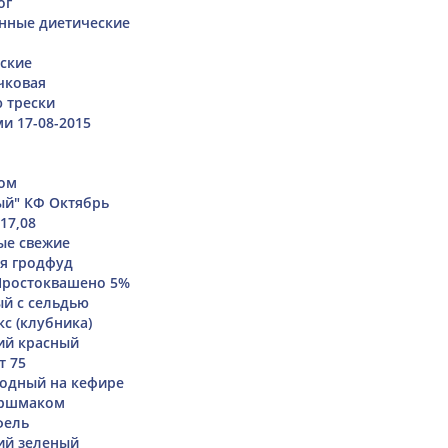
ог
нные диетические
ские
чковая
ю трески
и 17-08-2015
ком
ый" КФ Октябрь
17,08
ые свежие
я гродфуд
Простоквашено 5%
й с сельдью
с (клубника)
ий красный
т 75
одный на кефире
оршмаком
фель
ий зеленый