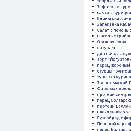
творожный пир
Тефтельки кури
самса с курицей
Блины классиче
Запеканка каба
Салат с печень
Фасоль с грибам
Овсяная каша
натуралс
дон начос с лу
Торт "Йогуртов
перец жареный 
огурцы грунтов
тушенка курина
Творог мягкий 
Форшмак пряны
протеин синтрек
перец болгарск
протеин Беллак
Свекольник хол
Бутерброд с ф
Печеный карто
перец болгарск