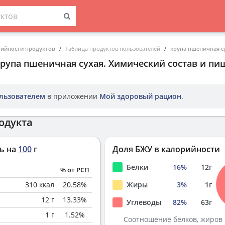
рийности продуктов
Таблица продуктов пользователей
крупа пшеничная с
крупа пшеничная сухая
. Химический состав и пи
льзователем
в приложении
Мой здоровый рацион
.
одукта
ь на
100
г
Доля БЖУ в калорийности
Белки
16
%
12
г
% от РСП
310
ккал
20.58
%
Жиры
3
%
1
г
12
г
13.33
%
Углеводы
82
%
63
г
1
г
1.52
%
Соотношение белков, жиров 