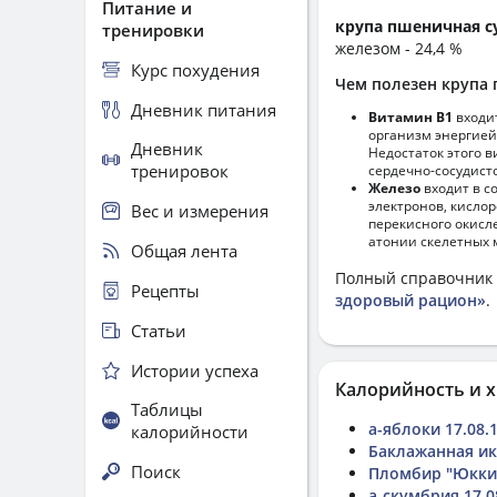
Питание и
крупа пшеничная с
тренировки
железом - 24,4 %
Курс похудения
Чем полезен крупа 
Дневник питания
Витамин В1
входи
организм энергией
Дневник
Недостаток этого 
тренировок
сердечно-сосудист
Железо
входит в с
электронов, кисло
Вес и измерения
перекисного окисл
атонии скелетных 
Общая лента
Полный справочник 
Рецепты
здоровый рацион»
.
Статьи
Истории успеха
Калорийность и х
Таблицы
а-яблоки 17.08.
калорийности
Баклажанная и
Поиск
Пломбир "Юкки"
а-скумбрия 17.0