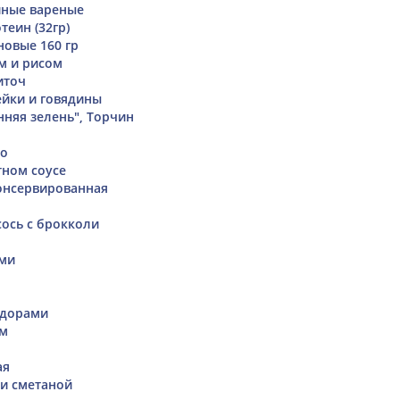
ные вареные
теин (32гр)
новые 160 гр
м и рисом
иточ
ейки и говядины
нняя зелень", Торчин
но
тном соусе
онсервированная
ось с брокколи
ами
идорами
ем
ая
 и сметаной