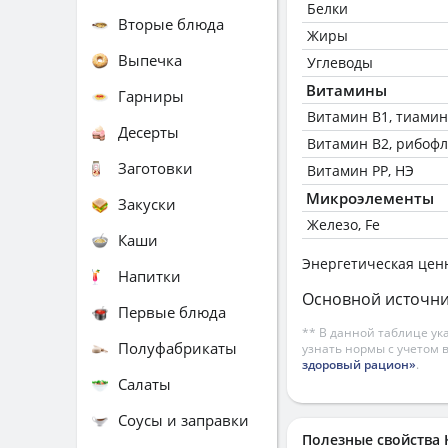
Белки
Вторые блюда
Жиры
Выпечка
Углеводы
Витамины
Гарниры
Витамин В1, тиамин
Десерты
Витамин В2, рибоф
Заготовки
Витамин РР, НЭ
Микроэлементы
Закуски
Железо, Fe
Каши
Энергетическая цен
Напитки
Основной источни
Первые блюда
** В данной таблице ук
Полуфабрикаты
узнать нормы с учетом 
здоровый рацион»
.
Салаты
Соусы и заправки
Полезные свойств