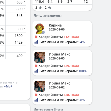
116.4
6.4
8.9
2.7
12
.1%
633 г
2
2
.6%
5600 г
.3%
348 г
Лучшие рационы
Карина
.5%
500 г
2026-08-06
.8%
1800 г
Калорийность:
1121 кКал
Витамины и минералы:
94%
.3%
1429 г
Ирина Макс
.9%
409 г
2026-08-05
Калорийность:
1397 кКал
Витамины и минералы:
100%
и вы хотите
Ирина Макс
ием
«Мой
2026-08-02
Калорийность:
1387 кКал
Витамины и минералы:
98%
Интересные блоги