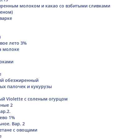
иренным молоком и какао со взбитыми сливками
еном)
варке
й
вое лето 3%
а молоке
локами
е
ий обезжиренный
вых палочек и кукурузы
й Violette с соленым огурцом
ные 2
ар.2.
ево 1%
ное. Вар. 2
етане с овощами
е