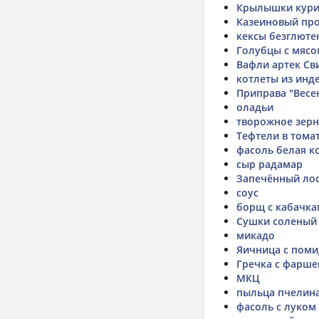
Крылышки кури
Казеиновый про
кексы безглюте
Голубцы с мясо
Вафли артек Св
котлеты из инд
Приправа "Весе
оладьи
творожное зер
Тефтели в тома
фасоль белая к
сыр радамар
Запечённый лос
соус
борщ с кабачк
Сушки соленый
микадо
Яичница с пом
Гречка с фарш
МКЦ
пыльца пчелин
фасоль с луком