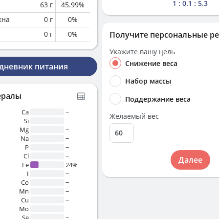
1 : 0.1 : 5.3
63
г
45.99
%
кна
0
г
0
%
0
г
0
%
Получите персональные р
Укажите вашу цель
Снижение веса
 дневник питания
Набор массы
ералы
Поддержание веса
Ca
~
Желаемый вес
Si
~
Mg
~
Na
~
P
~
Cl
~
Далее
Fe
24%
I
~
Co
~
Mn
~
Cu
~
Mo
~
Se
~