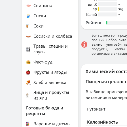
вит.К
~
Свинина
PP
7%
Калий
~
Снеки
Рейтинг
Соки
Большинство прод
Сосиски и колбаса
полный набор вита
важно употребля
Травы, специи и
продукты, чтобы
соусы
организма в витами
Фаст-фуд
Химический сост
Фрукты и ягоды
Пищевая ценност
Хлеб и выпечка
В таблице приведено
Яйца и продукты
витаминов и минера
из яиц
Готовые блюда и
Нутриент
рецепты
Калорийность
Варенье и джемы