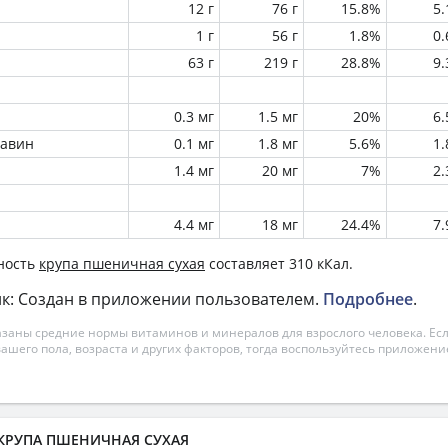
12 г
76 г
15.8%
5
1 г
56 г
1.8%
0
63 г
219 г
28.8%
9
0.3 мг
1.5 мг
20%
6
лавин
0.1 мг
1.8 мг
5.6%
1
1.4 мг
20 мг
7%
2
4.4 мг
18 мг
24.4%
7
ность
крупа пшеничная сухая
составляет 310 кКал.
к: Создан в приложении пользователем.
Подробнее
.
азаны средние нормы витаминов и минералов для взрослого человека. Есл
вашего пола, возраста и других факторов, тогда воспользуйтесь приложен
а КРУПА ПШЕНИЧНАЯ СУХАЯ