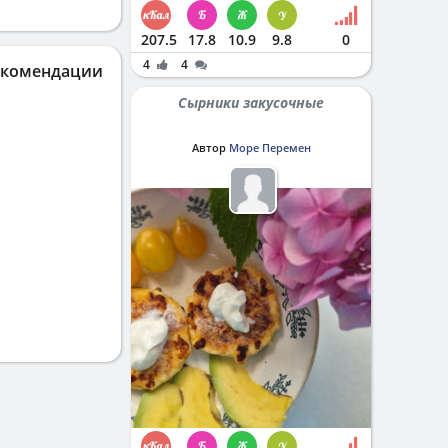
207.5
17.8
10.9
9.8
0
4
4
екомендации
Сырники закусочные
Автор
Море Перемен