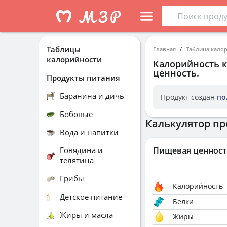
Таблицы
Главная
Таблица кало
калорийности
Калорийность
ценность.
Продукты питания
Баранина и дичь
Продукт создан
по
Бобовые
Калькулятор пр
Вода и напитки
Говядина и
Пищевая ценност
телятина
Грибы
Калорийность
Детское питание
Белки
Жиры и масла
Жиры