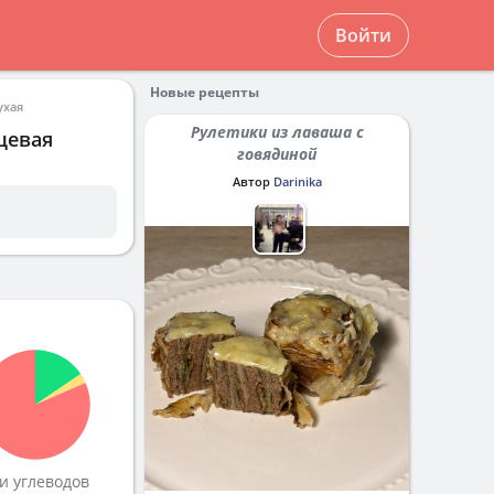
Войти
Новые рецепты
ухая
Рулетики из лаваша с
щевая
говядиной
Автор
Darinika
и углеводов