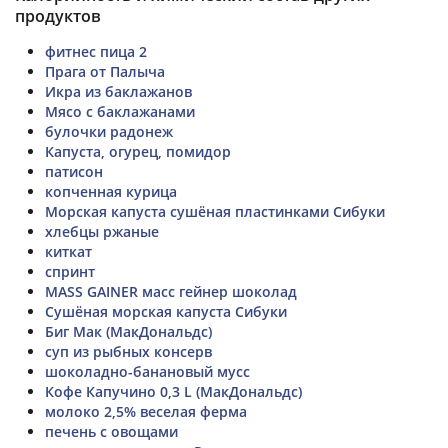
продуктов
фитнес пица 2
Прага от Палыча
Икра из баклажанов
Мясо с баклажанами
булочки радонеж
Капуста, огурец, помидор
патисон
копченная курица
Морская капуста сушёная пластинками Сибуки
хлебцы ржаные
киткат
спринт
MASS GAINER масс гейнер шоколад
Сушёная морская капуста Сибуки
Биг Мак (МакДональдс)
суп из рыбных консерв
шоколадно-банановый мусс
Кофе Капучино 0,3 L (МакДональдс)
молоко 2,5% веселая ферма
печень с овощами