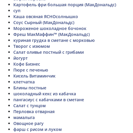
Картофель фри большая порция (МакДональдс)
суп
Каша овсяная ЯСНОсолнышко
Соус Сырный (МакДональдс)
Мороженое шоколадное бочонок
Фреш МакМаффин™ (МакДональдс)
куриная грудка в сметане с морковью
Творог с изюмом
Салат оливье постный с грибами
йогурт
Кофе Бизнес
Пюре с печенью
Кисель Витаминчик
клетчатка
Блины постные
шоколадный кекс из кабачка
пангасиус с кабачками в сметане
Салат с тунцом
Перловка отварная
мамалыга
Овощное рагу
фарш с рисом и луком