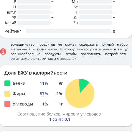
E
~
Mo
~
H
~
Se
~
вит.К
~
F
~
PP
~
Cr
~
Калий
~
Zn
~
Рейтинг
0
Большинство продуктов не может содержать полный набор
витаминов и минералов. Поэтому важно употреблять в пищу
разннообразные продукты, чтобы восполнять потребности
организма в витаминах и минералах.
Доля БЖУ в калорийности
Белки
11
%
9
г
Жиры
87
%
29
г
Углеводы
1
%
1
г
Соотношение белков, жиров и углеводов
1 : 3.4 : 0.1