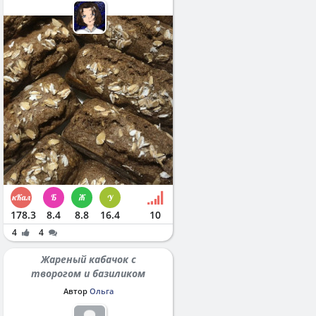
178.3
8.4
8.8
16.4
10
4
4
Жареный кабачок с
творогом и базиликом
Автор
Ольга