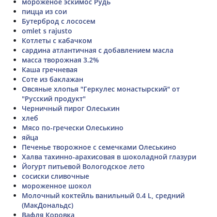
мороженое эскимос Рудь
пицца из сои
Бутерброд с лососем
omlet s rajusto
Котлеты с кабачком
сардина атлантичная с добавлением масла
масса творожная 3.2%
Каша гречневая
Соте из баклажан
Овсяные хлопья "Геркулес монастырский" от
"Русский продукт"
Черничный пирог Олеськин
хлеб
Мясо по-гречески Олеськино
яйца
Печенье творожное с семечками Олеськино
Халва тахинно-арахисовая в шоколадной глазури
Йогурт питьевой Вологодское лето
сосиски сливочные
мороженное шокол
Молочный коктейль ванильный 0.4 L, средний
(МакДональдс)
Вафля Коровка