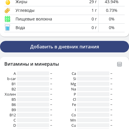
Жиры
29
г
43.94
%
Углеводы
1
г
0.73
%
Пищевые волокна
0
г
0
%
Вода
0
г
0
%
Добавить в дневник питания
Витамины и минералы
A
~
Ca
~
b-car
~
Si
~
В1
~
Mg
~
B2
~
Na
~
Холин
~
P
~
B5
~
Cl
~
B6
~
Fe
~
B9
~
I
~
B12
~
Co
~
C
~
Mn
~
D
~
Cu
~