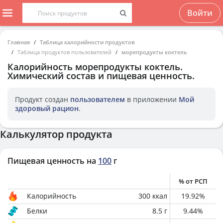
Войти
Главная
Таблица калорийности продуктов
Таблица продуктов пользователей
морепродукты коктель
Калорийность
морепродукты коктель
.
Химический состав и пищевая ценность.
Продукт создан
пользователем
в приложении
Мой
здоровый рацион
.
Калькулятор продукта
Пищевая ценность на
100
г
% от РСП
Калорийность
300
ккал
19.92
%
Белки
8.5
г
9.44
%