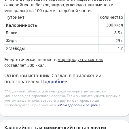
(калорийности, белков, жиров, углеводов, витаминов и
минералов) на
100 грамм
съедобной части.
Нутриент
Количество
Калорийность
300 ккал
Белки
8.5 г
Жиры
29 г
Углеводы
1 г
Энергетическая ценность
морепродукты коктель
составляет 300 кКал.
Основной источник: Создан в приложении
пользователем.
Подробнее
.
** В данной таблице указаны средние нормы витаминов и
минералов для взрослого человека. Если вы хотите узнать нормы с
учетом вашего пола, возраста и других факторов, тогда
воспользуйтесь приложением
«Мой здоровый рацион»
.
Калорийность и химический состав других