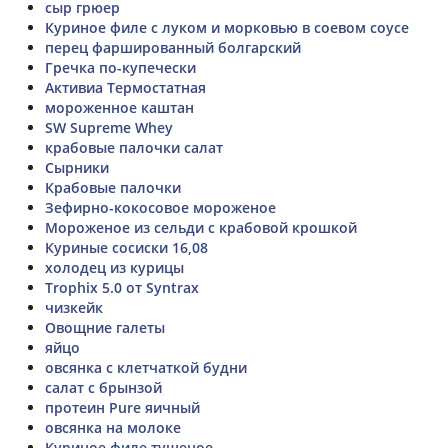
сыр грюер
Куриное филе с луком и морковью в соевом соусе
перец фаршированный болгарский
Гречка по-купечески
Активиа Термостатная
мороженное каштан
SW Supreme Whey
крабовые палочки салат
Сырники
Крабовые палочки
Зефирно-кокосовое мороженое
Мороженое из сельди с крабовой крошкой
Куриные сосиски 16,08
холодец из курицы
Trophix 5.0 от Syntrax
чизкейк
Овощние галеты
яйцо
овсянка с клетчаткой будни
салат с брынзой
протеин Pure яичный
овсянка на молоке
Куриное филе тушеное