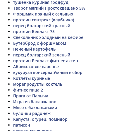
тушенка куриная гродфуд
Творог мягкий Простоквашено 5%
Форшмак пряный с сельдью
протеин синтрекс (клубника)
перец болгарский красный
протеин Беллакт 75
Свекольник холодный на кефире
Бутерброд с форшмаком
Печеный картофель
перец болгарский зеленый
протеин Беллакт фитнес актив
Абрикосовое варенье
кукуруза консерва Умный выбор
Котлеты куриные
морепродукты коктель
фитнес пица 2
Прага от Палыча
Икра из баклажанов
Мясо с баклажанами
булочки радонеж
Капуста, огурец, помидор
патисон
копченная курица