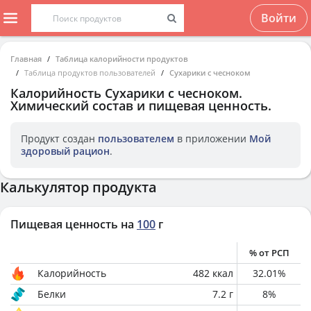
Войти
Главная
Таблица калорийности продуктов
Таблица продуктов пользователей
Сухарики с чесноком
Калорийность
Сухарики с чесноком
.
Химический состав и пищевая ценность.
Продукт создан
пользователем
в приложении
Мой
здоровый рацион
.
Калькулятор продукта
Пищевая ценность на
100
г
% от РСП
Калорийность
482
ккал
32.01
%
Белки
7.2
г
8
%