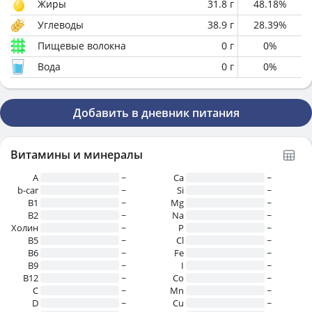
Жиры
31.8
г
48.18
%
Углеводы
38.9
г
28.39
%
Пищевые волокна
0
г
0
%
Вода
0
г
0
%
Добавить в дневник питания
Витамины и минералы
A
~
Ca
~
b-car
~
Si
~
В1
~
Mg
~
B2
~
Na
~
Холин
~
P
~
B5
~
Cl
~
B6
~
Fe
~
B9
~
I
~
B12
~
Co
~
C
~
Mn
~
D
~
Cu
~