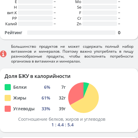
E
~
Mo
~
H
~
Se
~
вит.К
~
F
~
PP
~
Cr
~
Калий
~
Zn
~
Рейтинг
0
Большинство продуктов не может содержать полный набор
витаминов и минералов. Поэтому важно употреблять в пищу
разннообразные продукты, чтобы восполнять потребности
организма в витаминах и минералах.
Доля БЖУ в калорийности
Белки
6
%
7
г
Жиры
61
%
32
г
Углеводы
33
%
39
г
Соотношение белков, жиров и углеводов
1 : 4.4 : 5.4