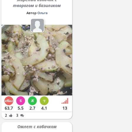
творогом и базиликом
Автор
Ольга
63.7
5.5
2.7
4.1
13
2
3
Омлет с кабачком