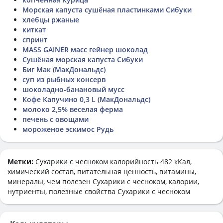
Морская капуста сушёная пластинками Сибуки
хлебцы ржаные
киткат
спринт
MASS GAINER масс гейнер шоколад
Сушёная морская капуста Сибуки
Биг Мак (МакДональдс)
суп из рыбных консерв
шоколадно-банановый мусс
Кофе Капучино 0,3 L (МакДональдс)
молоко 2,5% веселая ферма
печень с овощами
мороженое эскимос Рудь
Метки:
Сухарики с чесноком
калорийность 482 кКал,
химический состав, питательная ценность, витамины,
минералы, чем полезен Сухарики с чесноком, калории,
нутриенты, полезные свойства Сухарики с чесноком