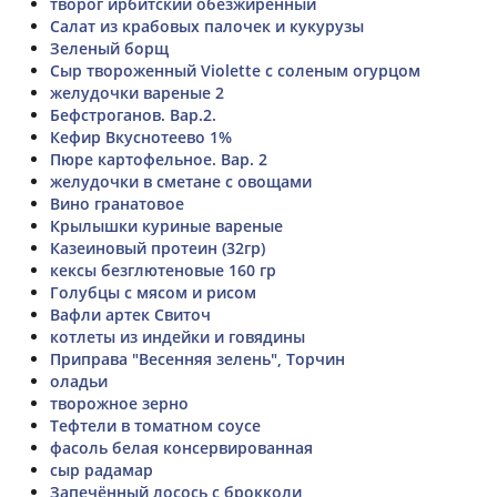
творог ирбитский обезжиренный
Салат из крабовых палочек и кукурузы
Зеленый борщ
Сыр твороженный Violette с соленым огурцом
желудочки вареные 2
Бефстроганов. Вар.2.
Кефир Вкуснотеево 1%
Пюре картофельное. Вар. 2
желудочки в сметане с овощами
Вино гранатовое
Крылышки куриные вареные
Казеиновый протеин (32гр)
кексы безглютеновые 160 гр
Голубцы с мясом и рисом
Вафли артек Свиточ
котлеты из индейки и говядины
Приправа "Весенняя зелень", Торчин
оладьи
творожное зерно
Тефтели в томатном соусе
фасоль белая консервированная
сыр радамар
Запечённый лосось с брокколи