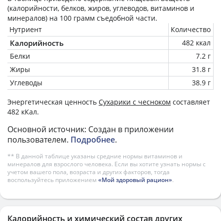
(калорийности, белков, жиров, углеводов, витаминов и
минералов) на
100 грамм
съедобной части.
Нутриент
Количество
Калорийность
482 ккал
Белки
7.2 г
Жиры
31.8 г
Углеводы
38.9 г
Энергетическая ценность
Сухарики с чесноком
составляет
482 кКал.
Основной источник: Создан в приложении
пользователем.
Подробнее
.
** В данной таблице указаны средние нормы витаминов и
минералов для взрослого человека. Если вы хотите узнать нормы с
учетом вашего пола, возраста и других факторов, тогда
воспользуйтесь приложением
«Мой здоровый рацион»
.
Калорийность и химический состав других