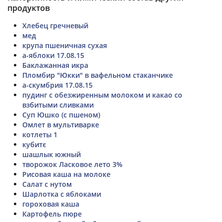
продуктов
Хлебец гречневый
мед
крупа пшеничная сухая
а-яблоки 17.08.15
Баклажанная икра
Пломбир "Юкки" в вафельном стаканчике
а-скумбрия 17.08.15
пудинг с обезжиренным молоком и какао со
взбитыми сливками
Суп Юшко (с пшеном)
Омлет в мультиварке
котлеты 1
кубитє
шашлык южный
творожок Ласковое лето 3%
Рисовая каша на молоке
Салат с нутом
Шарлотка с яблоками
гороховая каша
Картофель пюре