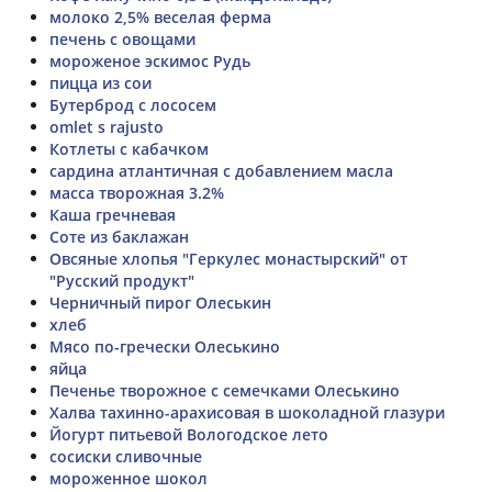
молоко 2,5% веселая ферма
печень с овощами
мороженое эскимос Рудь
пицца из сои
Бутерброд с лососем
omlet s rajusto
Котлеты с кабачком
сардина атлантичная с добавлением масла
масса творожная 3.2%
Каша гречневая
Соте из баклажан
Овсяные хлопья "Геркулес монастырский" от
"Русский продукт"
Черничный пирог Олеськин
хлеб
Мясо по-гречески Олеськино
яйца
Печенье творожное с семечками Олеськино
Халва тахинно-арахисовая в шоколадной глазури
Йогурт питьевой Вологодское лето
сосиски сливочные
мороженное шокол