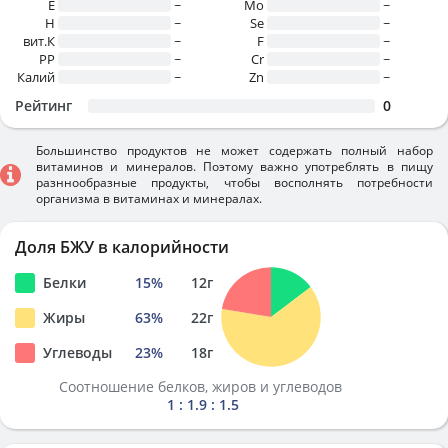
E
~
Mo
~
H
~
Se
~
вит.К
~
F
~
PP
~
Cr
~
Калий
~
Zn
~
Рейтинг
0
Большинство продуктов не может содержать полный набор
витаминов и минералов. Поэтому важно употреблять в пищу
разннообразные продукты, чтобы восполнять потребности
организма в витаминах и минералах.
Доля БЖУ в калорийности
Белки
15
%
12
г
Жиры
63
%
22
г
Углеводы
23
%
18
г
Соотношение белков, жиров и углеводов
1 : 1.9 : 1.5