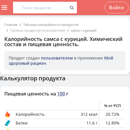
Войти
Главная
Таблица калорийности продуктов
Таблица продуктов пользователей
самса с курицей
Калорийность
самса с курицей
. Химический
состав и пищевая ценность.
Продукт создан
пользователем
в приложении
Мой
здоровый рацион
.
Калькулятор продукта
Пищевая ценность на
100
г
% от РСП
Калорийность
312
ккал
20.72
%
Белки
11.6
г
12.89
%