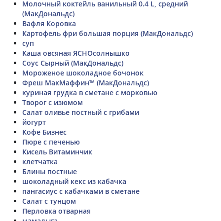
Молочный коктейль ванильный 0.4 L, средний
(МакДональдс)
Вафля Коровка
Картофель фри большая порция (МакДональдс)
суп
Каша овсяная ЯСНОсолнышко
Соус Сырный (МакДональдс)
Мороженое шоколадное бочонок
Фреш МакМаффин™ (МакДональдс)
куриная грудка в сметане с морковью
Творог с изюмом
Салат оливье постный с грибами
йогурт
Кофе Бизнес
Пюре с печенью
Кисель Витаминчик
клетчатка
Блины постные
шоколадный кекс из кабачка
пангасиус с кабачками в сметане
Салат с тунцом
Перловка отварная
мамалыга