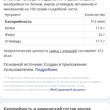
(калорийности, белков, жиров, углеводов, витаминов и
минералов) на
100 грамм
съедобной части.
Нутриент
Количество
Калорийность
312 ккал
Белки
11.6 г
Жиры
22 г
Углеводы
17.7 г
Энергетическая ценность
самса с курицей
составляет 312
кКал.
Основной источник: Создан в приложении
пользователем.
Подробнее
.
** В данной таблице указаны средние нормы витаминов и
минералов для взрослого человека. Если вы хотите узнать нормы с
учетом вашего пола, возраста и других факторов, тогда
воспользуйтесь приложением
«Мой здоровый рацион»
.
Калорийность и химический состав других