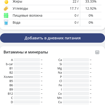
Жиры
22
г
33.33
%
Углеводы
17.7
г
12.92
%
Пищевые волокна
0
г
0
%
Вода
0
г
0
%
Добавить в дневник питания
Витамины и минералы
A
~
Ca
~
b-car
~
Si
~
В1
~
Mg
~
B2
~
Na
~
Холин
~
P
~
B5
~
Cl
~
B6
~
Fe
~
B9
~
I
~
B12
~
Co
~
C
~
Mn
~
D
~
Cu
~