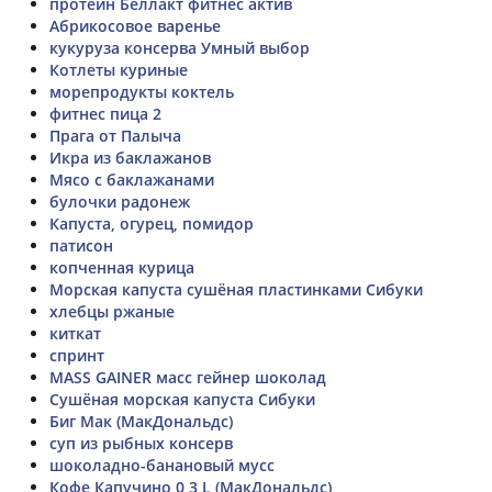
протеин Беллакт фитнес актив
Абрикосовое варенье
кукуруза консерва Умный выбор
Котлеты куриные
морепродукты коктель
фитнес пица 2
Прага от Палыча
Икра из баклажанов
Мясо с баклажанами
булочки радонеж
Капуста, огурец, помидор
патисон
копченная курица
Морская капуста сушёная пластинками Сибуки
хлебцы ржаные
киткат
спринт
MASS GAINER масс гейнер шоколад
Сушёная морская капуста Сибуки
Биг Мак (МакДональдс)
суп из рыбных консерв
шоколадно-банановый мусс
Кофе Капучино 0,3 L (МакДональдс)