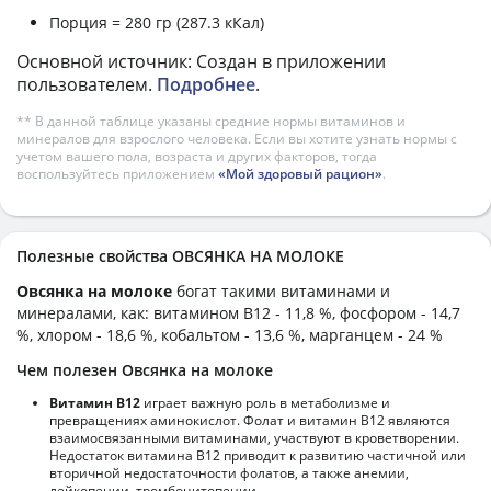
Порция = 280 гр (287.3 кКал)
Основной источник: Создан в приложении
пользователем.
Подробнее
.
** В данной таблице указаны средние нормы витаминов и
минералов для взрослого человека. Если вы хотите узнать нормы с
учетом вашего пола, возраста и других факторов, тогда
воспользуйтесь приложением
«Мой здоровый рацион»
.
Полезные свойства ОВСЯНКА НА МОЛОКЕ
Овсянка на молоке
богат такими витаминами и
минералами, как: витамином B12 - 11,8 %, фосфором - 14,7
%, хлором - 18,6 %, кобальтом - 13,6 %, марганцем - 24 %
Чем полезен Овсянка на молоке
Витамин В12
играет важную роль в метаболизме и
превращениях аминокислот. Фолат и витамин В12 являются
взаимосвязанными витаминами, участвуют в кроветворении.
Недостаток витамина В12 приводит к развитию частичной или
вторичной недостаточности фолатов, а также анемии,
лейкопении, тромбоцитопении.