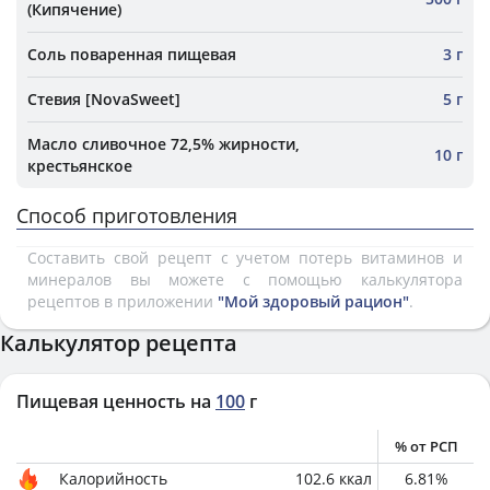
(Кипячение)
Соль поваренная пищевая
3 г
Стевия [NovaSweet]
5 г
Масло сливочное 72,5% жирности,
10 г
крестьянское
Способ приготовления
Составить свой рецепт с учетом потерь витаминов и
минералов вы можете с помощью калькулятора
рецептов в приложении
"Мой здоровый рацион"
.
Калькулятор рецепта
Пищевая ценность на
100
г
% от РСП
Калорийность
102.6
ккал
6.81
%