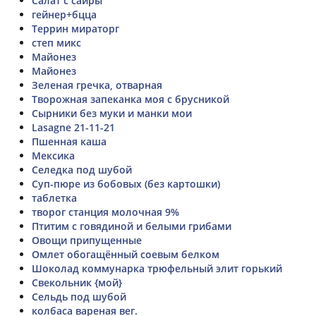
Салат с сайры
гейнер+бцца
Террин мираторг
степ микс
Майонез
Майонез
Зеленая гречка, отварная
Творожная запеканка моя с брусникой
Сырники без муки и манки мои
Lasagne 21-11-21
Пшенная каша
Мексика
Селедка под шубой
Суп-пюре из бобовых (без картошки)
таблетка
творог станция молочная 9%
Птитим с говядиной и белыми грибами
Овощи припущенные
Омлет обогащённый соевым белком
Шоколад коммунарка трюфельный элит горький
Свекольник {мой}
Сельдь под шубой
колбаса вареная вег.