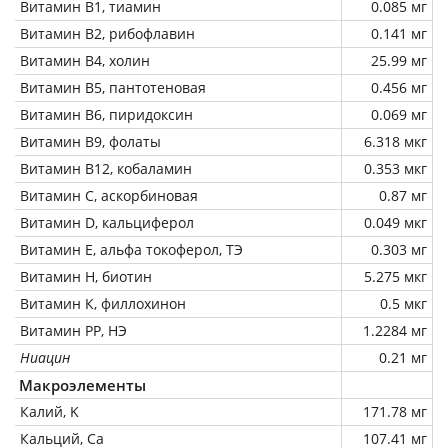
Витамин В1, тиамин
0.085 мг
Витамин В2, рибофлавин
0.141 мг
Витамин В4, холин
25.99 мг
Витамин В5, пантотеновая
0.456 мг
Витамин В6, пиридоксин
0.069 мг
Витамин В9, фолаты
6.318 мкг
Витамин В12, кобаламин
0.353 мкг
Витамин C, аскорбиновая
0.87 мг
Витамин D, кальциферол
0.049 мкг
Витамин Е, альфа токоферол, ТЭ
0.303 мг
Витамин Н, биотин
5.275 мкг
Витамин К, филлохинон
0.5 мкг
Витамин РР, НЭ
1.2284 мг
Ниацин
0.21 мг
Макроэлементы
Калий, K
171.78 мг
Кальций, Ca
107.41 мг