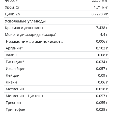
Фтор, F
22.77 мкг
Хром, Cr
1.71 мкг
Цинк, Zn
0.7278 мг
Усвояемые углеводы
Крахмал и декстрины
7.438 г
Моно- и дисахариды (сахара)
4.4 г
Незаменимые аминокислоты
0.006 г
Аргинин*
0.103 г
Валин
0.08 г
Гистидин*
0.034 г
Изолейцин
0.057 г
Лейцин
0.09 г
Лизин
0.06 г
Метионин
0.018 г
Метионин + Цистеин
0.057 г
Треонин
0.055 г
Триптофан
0.028 г