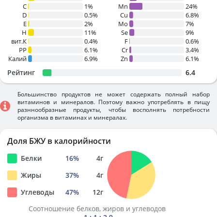
C
1%
Mn
24%
D
0.5%
Cu
6.8%
E
2%
Mo
7%
H
11%
Se
9%
вит.К
0.4%
F
0.6%
PP
6.1%
Cr
3.4%
Калий
6.9%
Zn
6.1%
Рейтинг
6.4
Большинство продуктов не может содержать полный набор
витаминов и минералов. Поэтому важно употреблять в пищу
разннообразные продукты, чтобы восполнять потребности
организма в витаминах и минералах.
Доля БЖУ в калорийности
Белки
16
%
4
г
Жиры
37
%
4
г
Углеводы
47
%
12
г
Соотношение белков, жиров и углеводов