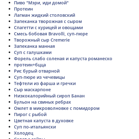
Пиво "Мэри, иди домой"
Протеин
Лагман жидкий столовский
Запеканка творожная с сыром
Спагетти с курицей и овощами
Смесь бобовая Bravolli, суп-пюре
Творожный сыр Cremerie
Запеканка манная
Суп с галушками
Форель слабо соленая и капуста романеско
протеин+бцца
Рис бурый отварной
Суп-пюре из чечевицы
Тефтели из фарша и гречки
Сыр маскарпоне
Низкокалорийный сироп Банан
Бульон на свиных ребрах
Омлет в микроволновке с помидором
Пирог с рыбой
Цветная капуста в духовке
Суп по-итальянски
Холодец