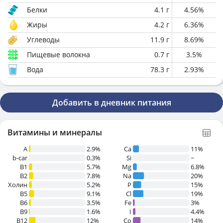
Белки
4.1
г
4.56
%
Жиры
4.2
г
6.36
%
Углеводы
11.9
г
8.69
%
Пищевые волокна
0.7
г
3.5
%
Вода
78.3
г
2.93
%
Добавить в дневник питания
Витамины и минералы
A
2.9%
Ca
11%
b-car
0.3%
Si
~
В1
5.7%
Mg
6.8%
B2
7.8%
Na
20%
Холин
5.2%
P
15%
B5
9.1%
Cl
19%
B6
3.5%
Fe
3%
B9
1.6%
I
4.4%
B12
12%
Co
14%