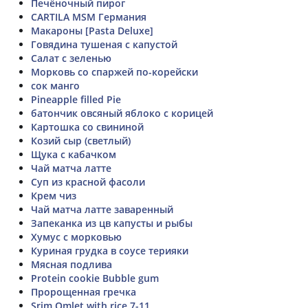
Печёночный пирог
CARTILA MSM Германия
Макароны [Pasta Deluxe]
Говядина тушеная с капустой
Салат с зеленью
Морковь со спаржей по-корейски
сок манго
Pineapple filled Pie
батончик овсяный яблоко с корицей
Картошка со свининой
Козий сыр (светлый)
Щука с кабачком
Чай матча латте
Суп из красной фасоли
Крем чиз
Чай матча латте заваренный
Запеканка из цв капусты и рыбы
Хумус с морковью
Куриная грудка в соусе терияки
Мясная подлива
Protein cookie Bubble gum
Пророщенная гречка
Srim Omlet with rice 7-11