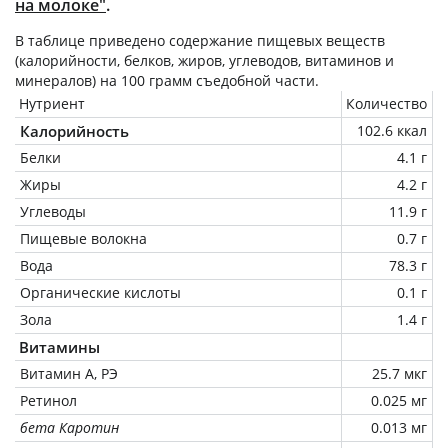
на молоке"
.
В таблице приведено содержание пищевых веществ
(калорийности, белков, жиров, углеводов, витаминов и
минералов) на
100 грамм
съедобной части.
Нутриент
Количество
Калорийность
102.6 ккал
Белки
4.1 г
Жиры
4.2 г
Углеводы
11.9 г
Пищевые волокна
0.7 г
Вода
78.3 г
Органические кислоты
0.1 г
Зола
1.4 г
Витамины
Витамин А, РЭ
25.7 мкг
Ретинол
0.025 мг
бета Каротин
0.013 мг