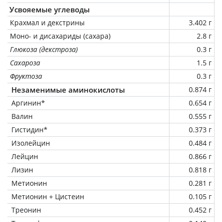
Усвояемые углеводы
Крахмал и декстрины
3.402 г
Моно- и дисахариды (сахара)
2.8 г
Глюкоза (декстроза)
0.3 г
Сахароза
1.5 г
Фруктоза
0.3 г
Незаменимые аминокислоты
0.874 г
Аргинин*
0.654 г
Валин
0.555 г
Гистидин*
0.373 г
Изолейцин
0.484 г
Лейцин
0.866 г
Лизин
0.818 г
Метионин
0.281 г
Метионин + Цистеин
0.105 г
Треонин
0.452 г