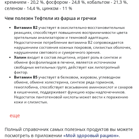
кремнием - 20,2 %, фосфором - 24,8 %, кобальтом - 21,3 %,
селеном - 14,4 %, цинком - 11 %
Чем полезен Тефтели из фарша и гречки
Витамин В2
участвует в окислительно-восстановительных
реакциях, способствует повышению восприимчивости цвета
зрительным анализатором и темновой адаптации.
Недостаточное потребление витамина В2 сопровождается
нарушением состояния кожных покровов, слизистых оболочек,
нарушением светового и сумеречного зрения.
Холин
входит в состав лецитина, играет роль в синтезе и
обмене фосфолипидов в печени, является источником
свободных метильных групп, действует как липотропный
фактор.
Витамин В5
участвует в белковом, жировом, углеводном
обмене, обмене холестерина, синтезе ряда гормонов,
гемоглобина, способствует всасыванию аминокислот и сахаров
в кишечнике, поддерживает функцию коры надпочечников.
Недостаток пантотеновой кислоты может вести к поражению
кожи и слизистых.
еще
Полный справочник самых полезных продуктов вы можете
посмотреть в приложении
«Мой здоровый рацион»
.