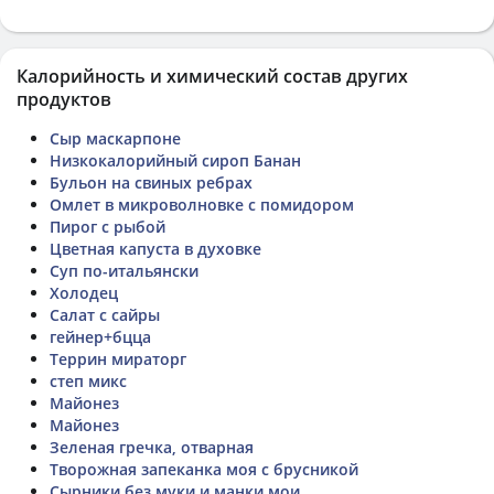
Калорийность и химический состав других
продуктов
Сыр маскарпоне
Низкокалорийный сироп Банан
Бульон на свиных ребрах
Омлет в микроволновке с помидором
Пирог с рыбой
Цветная капуста в духовке
Суп по-итальянски
Холодец
Салат с сайры
гейнер+бцца
Террин мираторг
степ микс
Майонез
Майонез
Зеленая гречка, отварная
Творожная запеканка моя с брусникой
Сырники без муки и манки мои