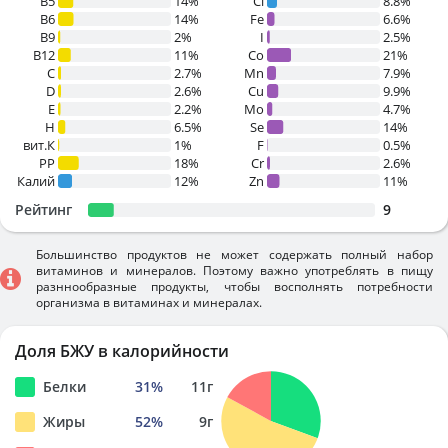
B5
14%
Cl
8.8%
B6
14%
Fe
6.6%
B9
2%
I
2.5%
B12
11%
Co
21%
C
2.7%
Mn
7.9%
D
2.6%
Cu
9.9%
E
2.2%
Mo
4.7%
H
6.5%
Se
14%
вит.К
1%
F
0.5%
PP
18%
Cr
2.6%
Калий
12%
Zn
11%
Рейтинг
9
Большинство продуктов не может содержать полный набор
витаминов и минералов. Поэтому важно употреблять в пищу
разннообразные продукты, чтобы восполнять потребности
организма в витаминах и минералах.
Доля БЖУ в калорийности
Белки
31
%
11
г
Жиры
52
%
9
г