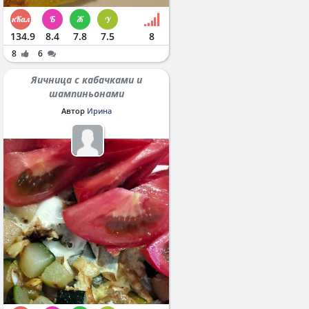
134.9
8.4
7.8
7.5
8
8
6
Яичница с кабачками и
шампиньонами
Автор
Ирина