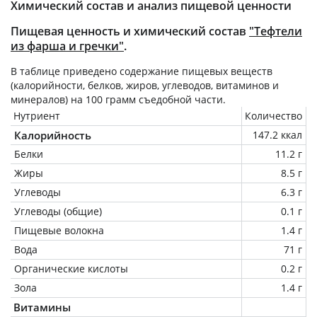
Химический состав и анализ пищевой ценности
Пищевая ценность и химический состав
"Тефтели
из фарша и гречки"
.
В таблице приведено содержание пищевых веществ
(калорийности, белков, жиров, углеводов, витаминов и
минералов) на
100 грамм
съедобной части.
Нутриент
Количество
Калорийность
147.2 ккал
Белки
11.2 г
Жиры
8.5 г
Углеводы
6.3 г
Углеводы (общие)
0.1 г
Пищевые волокна
1.4 г
Вода
71 г
Органические кислоты
0.2 г
Зола
1.4 г
Витамины