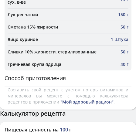
сух. в-ве
Лук репчатый
150 г
Сметана 15% жирности
50 г
Яйцо куриное
1 Штука
Сливки 10% жирности. стерилизованные
50 г
Гречневая крупа ядрица
40 г
Способ приготовления
Составить свой рецепт с учетом потерь витаминов и
минералов вы можете с помощью калькулятора
рецептов в приложении
"Мой здоровый рацион"
.
Калькулятор рецепта
Пищевая ценность на
100
г