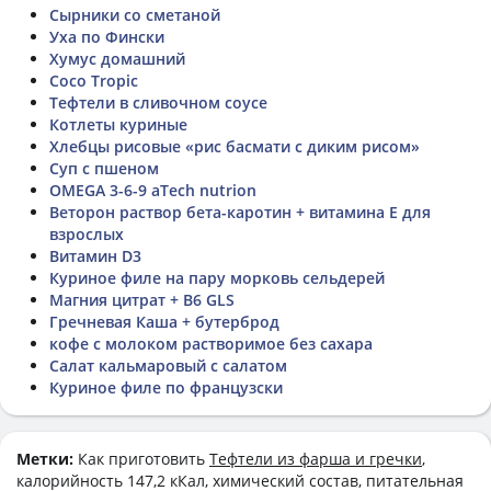
Сырники со сметаной
Уха по Фински
Хумус домашний
Coco Tropic
Тефтели в сливочном соусе
Котлеты куриные
Хлебцы рисовые «рис басмати с диким рисом»
Суп с пшеном
OMEGA 3-6-9 aTech nutrion
Веторон раствор бета-каротин + витамина Е для
взрослых
Витамин D3
Куриное филе на пару морковь сельдерей
Магния цитрат + В6 GLS
Гречневая Каша + бутерброд
кофе с молоком растворимое без сахара
Салат кальмаровый с салатом
Куриное филе по французски
Метки:
Как приготовить
Тефтели из фарша и гречки
,
калорийность 147,2 кКал, химический состав, питательная