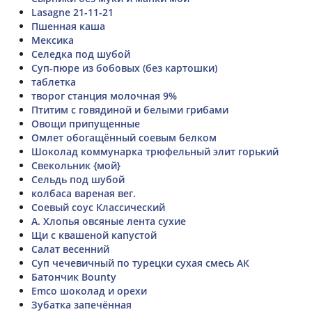
Lasagne 21-11-21
Пшенная каша
Мексика
Селедка под шубой
Суп-пюре из бобовых (без картошки)
таблетка
творог станция молочная 9%
Птитим с говядиной и белыми грибами
Овощи припущенные
Омлет обогащённый соевым белком
Шоколад коммунарка трюфельный элит горький
Свекольник {мой}
Сельдь под шубой
колбаса вареная вег.
Соевый соус Классический
А. Хлопья овсяные лента сухие
Щи с квашеной капустой
Салат весенний
Суп чечевичный по турецки сухая смесь АК
Батончик Bounty
Emco шоколад и орехи
Зубатка запечённая