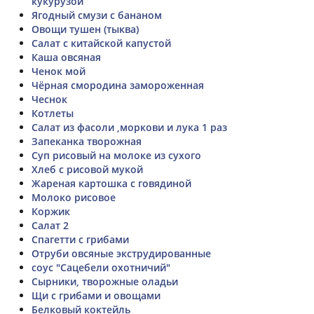
кукурузой
Ягодный смузи с бананом
Овощи тушен (тыква)
Салат с китайской капустой
Каша овсяная
Ченок мой
Чёрная смородина замороженная
Чеснок
Котлеты
Салат из фасоли ,моркови и лука 1 раз
Запеканка творожная
Суп рисовый на молоке из сухого
Хлеб с рисовой мукой
Жареная картошка с говядиной
Молоко рисовое
Коржик
Салат 2
Спагетти с грибами
Отруби овсяные экструдированные
соус "Сацебели охотничий"
Сырники, творожные оладьи
Щи с грибами и овощами
Белковый коктейль