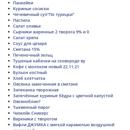
Панкейки
Куриные сосиски
Чечевичный суп"По турецки"
Пастила
Салат оливье
Сырники жаренные 2 творога 9% и 0
Салат хряпа
Соус для цезаря
Сметана 15%
Печеночный зельц
Тушеные кабачки на сковороде ву
Кофе с молоком новый 22,11,21
Бульон костный
Хлеб клетчатка
Овсянка замоченная в сметане
Запеканка творожная
Запечённые куриные бёдра с цветной капустой
Овсяноблин?
Тыквенный пирог
Чизкейк Сникерс
Вареники с творогом
Вафли ДЖУМКА с мягкой карамелью воздушной