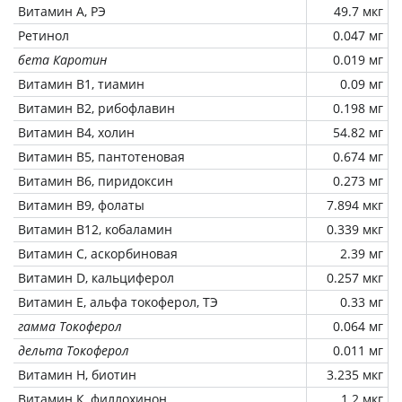
Витамин А, РЭ
49.7 мкг
Ретинол
0.047 мг
бета Каротин
0.019 мг
Витамин В1, тиамин
0.09 мг
Витамин В2, рибофлавин
0.198 мг
Витамин В4, холин
54.82 мг
Витамин В5, пантотеновая
0.674 мг
Витамин В6, пиридоксин
0.273 мг
Витамин В9, фолаты
7.894 мкг
Витамин В12, кобаламин
0.339 мкг
Витамин C, аскорбиновая
2.39 мг
Витамин D, кальциферол
0.257 мкг
Витамин Е, альфа токоферол, ТЭ
0.33 мг
гамма Токоферол
0.064 мг
дельта Токоферол
0.011 мг
Витамин Н, биотин
3.235 мкг
Витамин К, филлохинон
1.2 мкг