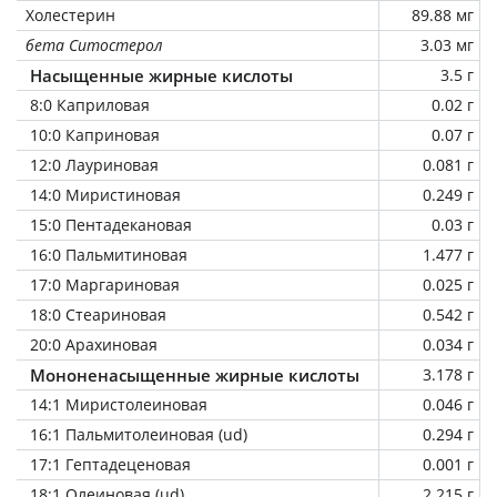
Холестерин
89.88 мг
бета Ситостерол
3.03 мг
Насыщенные жирные кислоты
3.5 г
8:0 Каприловая
0.02 г
10:0 Каприновая
0.07 г
12:0 Лауриновая
0.081 г
14:0 Миристиновая
0.249 г
15:0 Пентадекановая
0.03 г
16:0 Пальмитиновая
1.477 г
17:0 Маргариновая
0.025 г
18:0 Стеариновая
0.542 г
20:0 Арахиновая
0.034 г
Мононенасыщенные жирные кислоты
3.178 г
14:1 Миристолеиновая
0.046 г
16:1 Пальмитолеиновая (ud)
0.294 г
17:1 Гептадеценовая
0.001 г
18:1 Олеиновая (ud)
2.215 г