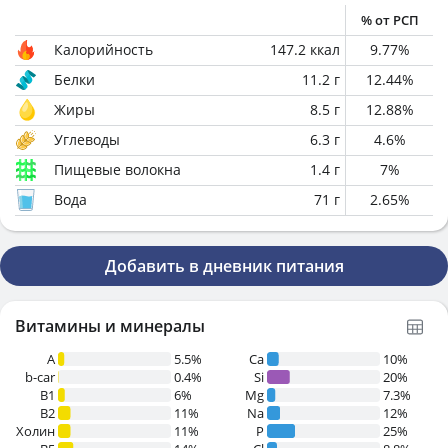
% от РСП
Калорийность
147.2
ккал
9.77
%
Белки
11.2
г
12.44
%
Жиры
8.5
г
12.88
%
Углеводы
6.3
г
4.6
%
Пищевые волокна
1.4
г
7
%
Вода
71
г
2.65
%
Добавить в дневник питания
Витамины и минералы
A
5.5%
Ca
10%
b-car
0.4%
Si
20%
В1
6%
Mg
7.3%
B2
11%
Na
12%
Холин
11%
P
25%