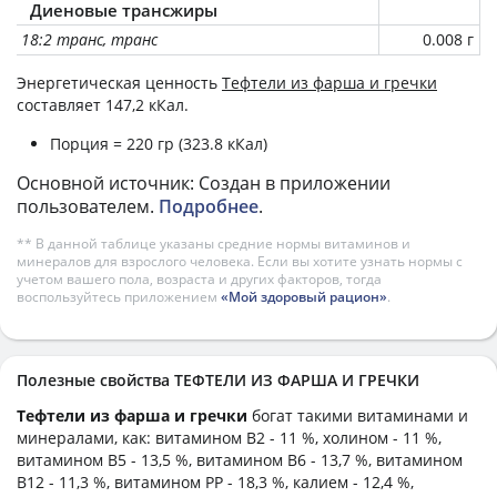
Диеновые трансжиры
18:2 транс, транс
0.008 г
Энергетическая ценность
Тефтели из фарша и гречки
составляет 147,2 кКал.
Порция = 220 гр (323.8 кКал)
Основной источник: Создан в приложении
пользователем.
Подробнее
.
** В данной таблице указаны средние нормы витаминов и
минералов для взрослого человека. Если вы хотите узнать нормы с
учетом вашего пола, возраста и других факторов, тогда
воспользуйтесь приложением
«Мой здоровый рацион»
.
Полезные свойства ТЕФТЕЛИ ИЗ ФАРША И ГРЕЧКИ
Тефтели из фарша и гречки
богат такими витаминами и
минералами, как: витамином B2 - 11 %, холином - 11 %,
витамином B5 - 13,5 %, витамином B6 - 13,7 %, витамином
B12 - 11,3 %, витамином PP - 18,3 %, калием - 12,4 %,