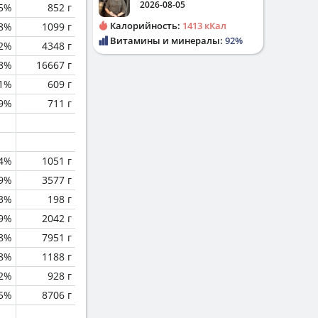
2026-08-05
.5%
852 г
Калорийность:
1413 кКал
.8%
1099 г
Витамины и минералы:
92%
.2%
4348 г
.8%
16667 г
.1%
609 г
.9%
711 г
.4%
1051 г
.9%
3577 г
.3%
198 г
.9%
2042 г
.8%
7951 г
.8%
1188 г
.2%
928 г
.5%
8706 г