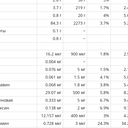
3.7 г
219 г
1.7%
2
0.8 г
20 г
4%
5
84.3 г
2273 г
3.7%
5
оты
0.1 г
~
0.8 г
~
16.2 мкг
900 мкг
1.8%
2
0.004 мг
~
0.076 мг
5 мг
1.5%
2
0.061 мг
1.5 мг
4.1%
5
лавин
0.068 мг
1.8 мг
3.8%
5
29.07 мг
500 мг
5.8%
8
еновая
0.333 мг
5 мг
6.7%
9
оксин
0.138 мг
2 мг
6.9%
9
12.157 мкг
400 мкг
3%
4
амин
0.728 мкг
3 мкг
24.3%
34