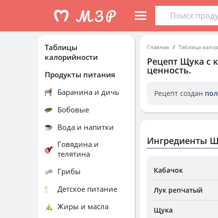
Таблицы
Главная
Таблица кало
калорийности
Рецепт
Щука с 
ценность.
Продукты питания
Баранина и дичь
Рецепт создан
пол
Бобовые
Вода и напитки
Ингредиенты Щ
Говядина и
телятина
Кабачок
Грибы
Детское питание
Лук репчатый
Жиры и масла
Щука