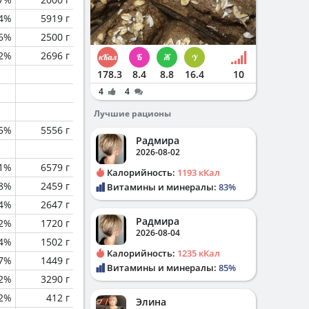
.4%
5919 г
.6%
2500 г
.2%
2696 г
178.3
8.4
8.8
16.4
10
4
4
Лучшие рационы
.5%
5556 г
Радмира
2026-08-02
.1%
6579 г
Калорийность:
1193 кКал
.8%
2459 г
Витамины и минералы:
83%
.4%
2647 г
Радмира
.2%
1720 г
2026-08-04
.4%
1502 г
Калорийность:
1235 кКал
.7%
1449 г
Витамины и минералы:
85%
.2%
3290 г
.2%
412 г
Элина