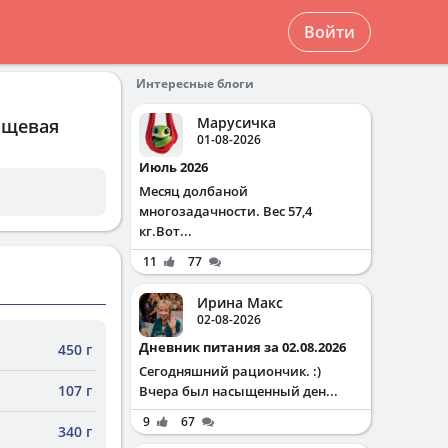
Войти
Интересные блоги
Марусичка
ищевая
01-08-2026
Июль 2026
Месяц долбаной
многозадачности. Вес 57,4
кг.Вот...
11
77
Ирина Макс
02-08-2026
Дневник питания за 02.08.2026
450 г
Сегодняшний рациончик. :)
107 г
Вчера был насыщенный ден...
9
67
340 г