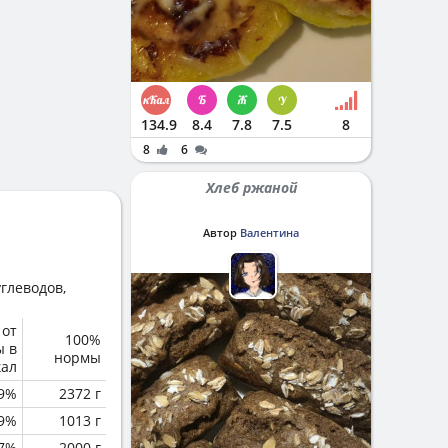
134.9
8.4
7.8
7.5
8
8
6
Хлеб ржаной
Автор
Валентина
глеводов,
 от
100%
ы в
нормы
кал
.9%
2372 г
.9%
1013 г
7%
2000 г