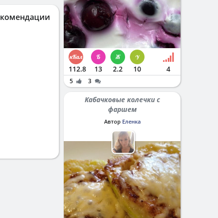
екомендации
112.8
13
2.2
10
4
5
3
Кабачковые колечки с
фаршем
Автор
Еленка