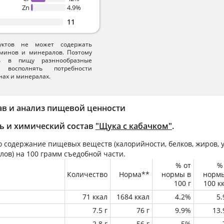
Zn
4.9%
11
уктов не может содержать
минов и минералов. Поэтому
ть в пищу разннообразные
 восполнять потребности
нах и минералах.
ав и анализ пищевой ценности
ь и химический состав
"Щука с кабачком"
.
 содержание пищевых веществ (калорийности, белков, жиров, у
лов) на
100 грамм
съедобной части.
% от
%
Количество
Норма**
нормы в
норм
100 г
100 к
71 ккал
1684 ккал
4.2%
5
7.5 г
76 г
9.9%
13
2.8 г
56 г
5%