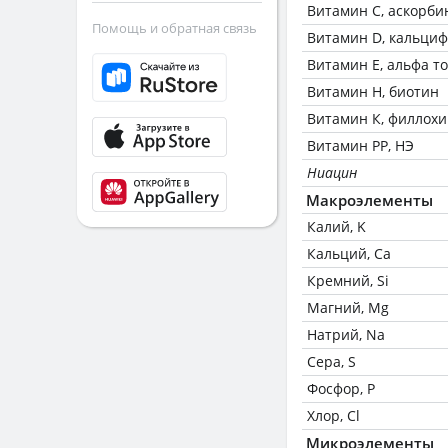
Витамин C, аскорби
Помощь и обратная связь
Витамин D, кальци
Витамин Е, альфа т
Витамин Н, биотин
Витамин К, филлох
Витамин РР, НЭ
Ниацин
Макроэлементы
Калий, K
Кальций, Ca
Кремний, Si
Магний, Mg
Натрий, Na
Сера, S
Фосфор, P
Хлор, Cl
Микроэлементы