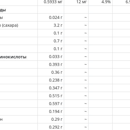
0.5933 мг
12 мг
4.9%
6
оды
ны
0.024 г
~
 (сахара)
3.2 г
~
0.1 г
~
0.7 г
~
0.1 г
~
инокислоты
0.033 г
~
0.393 г
~
0.36 г
~
0.238 г
~
0.347 г
~
0.515 г
~
0.597 г
~
0.194 г
~
ин
0.29 г
~
0.292 г
~