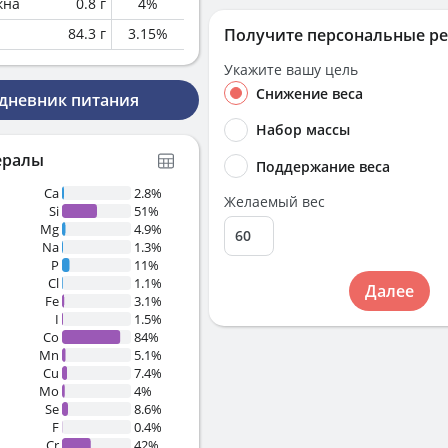
кна
0.8
г
4
%
84.3
г
3.15
%
Получите персональные р
Укажите вашу цель
Снижение веса
 дневник питания
Набор массы
ералы
Поддержание веса
Ca
2.8%
Желаемый вес
Si
51%
Mg
4.9%
Na
1.3%
P
11%
Cl
1.1%
Далее
Fe
3.1%
I
1.5%
Co
84%
Mn
5.1%
Cu
7.4%
Mo
4%
Se
8.6%
F
0.4%
Cr
42%