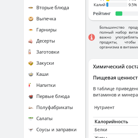
Калий
9.5%
Вторые блюда
Рейтинг
Выпечка
Большинство прод
Гарниры
полный набор вита
важно употребля
Десерты
продукты, чтобы
организма в витами
Заготовки
Закуски
Химический сост
Каши
Пищевая ценност
Напитки
В таблице приведено
витаминов и минера
Первые блюда
Полуфабрикаты
Нутриент
Салаты
Калорийность
Соусы и заправки
Белки
Жиры