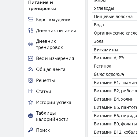
Питание и
тренировки
Углеводы
Пищевые волокна
Курс похудения
Вода
Дневник питания
Органические кисл
Дневник
Зола
тренировок
Витамины
Витамин А, РЭ
Вес и измерения
Ретинол
Общая лента
бета Каротин
Рецепты
Витамин В1, тиамин
Витамин В2, рибоф
Статьи
Витамин В4, холин
Истории успеха
Витамин В5, пантот
Таблицы
Витамин В6, пирид
калорийности
Витамин В9, фолаты
Поиск
Витамин В12, кобал