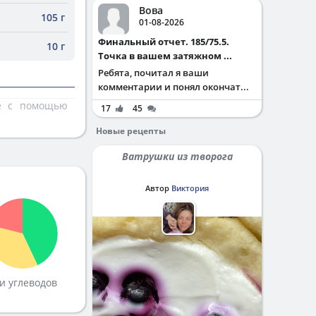
Вова
105 г
01-08-2026
Финальный отчет. 185/75.5.
10 г
Точка в вашем затяжном ...
Ребята, почитал я ваши
комментарии и понял окончат...
те с помощью
17
45
Новые рецепты
Ватрушки из творога
Автор
Виктория
и углеводов