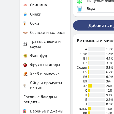
Пищевые воло
Свинина
Вода
Снеки
Соки
Добавить в
Сосиски и колбаса
Витамины и мин
Травы, специи и
соусы
A
1.8%
b-car
1.5%
Фаст-фуд
В1
4.1%
B2
3.8%
Фрукты и ягоды
Холин
5.8%
B5
6.7%
Хлеб и выпечка
B6
6.9%
B9
3%
Яйца и продукты
B12
24%
из яиц
C
12%
D
9.1%
Готовые блюда и
E
2.3%
рецепты
H
0.6%
вит.К
16%
Варенье и джемы
PP
14%