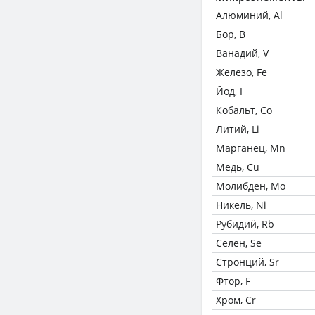
Алюминий, Al
Бор, B
Ванадий, V
Железо, Fe
Йод, I
Кобальт, Co
Литий, Li
Марганец, Mn
Медь, Cu
Молибден, Mo
Никель, Ni
Рубидий, Rb
Селен, Se
Стронций, Sr
Фтор, F
Хром, Cr