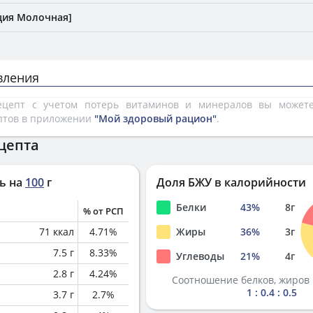
ция Молочная]
вления
рецепт с учетом потерь витаминов и минералов вы може
птов в приложении
"Мой здоровый рацион"
.
цепта
ь на
100
г
Доля БЖУ в калорийности
Белки
43
%
8
г
% от РСП
71
ккал
4.71
%
Жиры
36
%
3
г
7.5
г
8.33
%
Углеводы
21
%
4
г
2.8
г
4.24
%
Соотношение белков, жиров 
1 : 0.4 : 0.5
3.7
г
2.7
%