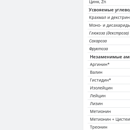
Цинк, Zn
Усвояемые углев
Крахмал и декстри
Моно- и дисахариды
Глюкоза (декстроза)
Сахароза
Фруктоза
Незаменимые ам
Аргинин*
Валин
Гистидин*
Изолейцин
Лейцин
Лизин
Метионин
Метионин + Цисте
Треонин