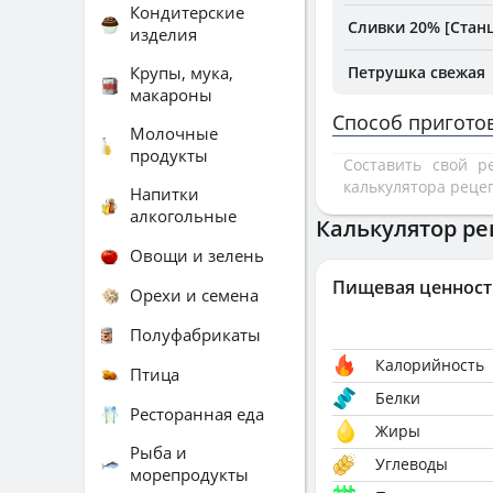
Кондитерские
Сливки 20% [Стан
изделия
Крупы, мука,
Петрушка свежая
макароны
Способ пригото
Молочные
продукты
Составить свой 
калькулятора реце
Напитки
алкогольные
Калькулятор ре
Овощи и зелень
Пищевая ценност
Орехи и семена
Полуфабрикаты
Калорийность
Птица
Белки
Ресторанная еда
Жиры
Рыба и
Углеводы
морепродукты