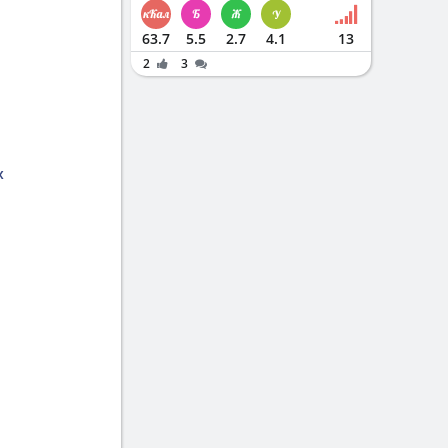
63.7
5.5
2.7
4.1
13
2
3
x