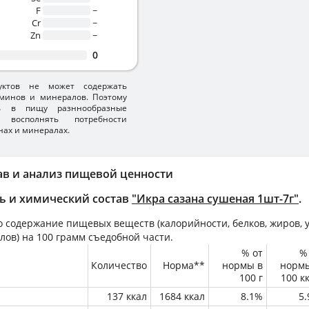
F
~
Cr
~
Zn
~
0
уктов не может содержать
минов и минералов. Поэтому
ть в пищу разннообразные
 восполнять потребности
нах и минералах.
ав и анализ пищевой ценности
ь и химический состав
"Икра сазана сушеная 1шт-7г"
.
 содержание пищевых веществ (калорийности, белков, жиров, у
лов) на
100 грамм
съедобной части.
% от
%
Количество
Норма**
нормы в
норм
100 г
100 к
137 ккал
1684 ккал
8.1%
5