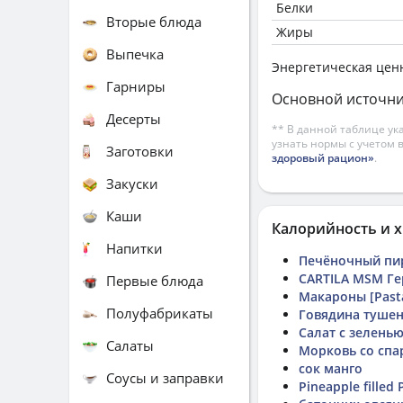
Белки
Вторые блюда
Жиры
Выпечка
Энергетическая цен
Гарниры
Основной источни
Десерты
** В данной таблице ук
узнать нормы с учетом 
Заготовки
здоровый рацион»
.
Закуски
Каши
Калорийность и х
Напитки
Печёночный пи
CARTILA MSM Г
Первые блюда
Макароны [Past
Полуфабрикаты
Говядина тушен
Салат с зелень
Салаты
Морковь со спа
сок манго
Соусы и заправки
Pineapple filled 