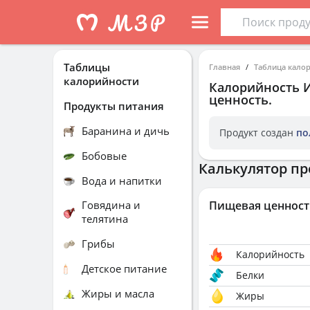
Таблицы
Главная
Таблица кало
калорийности
Калорийность
И
ценность.
Продукты питания
Баранина и дичь
Продукт создан
по
Бобовые
Калькулятор пр
Вода и напитки
Говядина и
Пищевая ценност
телятина
Грибы
Калорийность
Детское питание
Белки
Жиры и масла
Жиры