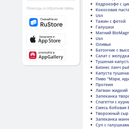
Кедрокофе с ц
Помощь и обратная связь
Кокосовая паст
Usn
Тажин с фетой
Галушки
Магний BioMag
Usn
Оливье
Батончик с выс
Салат с желудк
Тушеная капуст
Бизнес ланч ры
Капуста тушена
Пиво "Мэри, ид
Протеин
Лагман жидкий 
Запеканка твор
Спагетти с кур
Смесь бобовая B
Творожный сыр 
Запеканка манн
Суп с галушкам