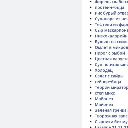
Форель слабо с
протеин+бцца
Рис бурый отва
Суп-пюре из че
Тефтели из фар
Сыр маскарпон
Низкокалорийн
Бульон на свин
Омлет в микро
Пирог с рыбой
Цветная капуста
Суп по-итальян
Холодец
Салат с сайры
гейнер+бцца
Террин миратор
степ микс
Майонез
Майонез
Зеленая гречка,
Творожная запе
Сырники без му
Lasagne 21-11-2