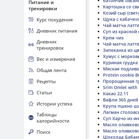
батончик овсян
Питание и
Картошка со св
тренировки
Козий сыр (свет
Щука с кабачко
Курс похудения
Чай матча латт
Дневник питания
Суп из красной
Крем чиз
Дневник
Чай матча латт
тренировок
Запеканка из ц
Хумус с морков
Вес и измерения
Куриная грудка 
Мясная подлив
Общая лента
Protein cookie 
Рецепты
Пророщенная г
Srim Omlet with 
Статьи
Какао 22.11
Вафли 365 дней
Истории успеха
Крупа пшено ш
Лагман столовс
Таблицы
Суп Харчо из и
калорийности
Масло оливково
Масло оливково
Поиск
Шоколад Бабае