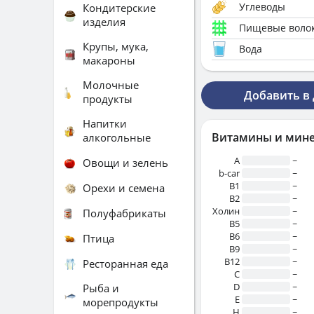
Углеводы
Кондитерские
изделия
Пищевые воло
Крупы, мука,
Вода
макароны
Молочные
Добавить в
продукты
Напитки
Витамины и мин
алкогольные
A
~
Овощи и зелень
b-car
~
В1
~
Орехи и семена
B2
~
Холин
~
Полуфабрикаты
B5
~
B6
~
Птица
B9
~
B12
~
Ресторанная еда
C
~
D
~
Рыба и
E
~
морепродукты
H
~