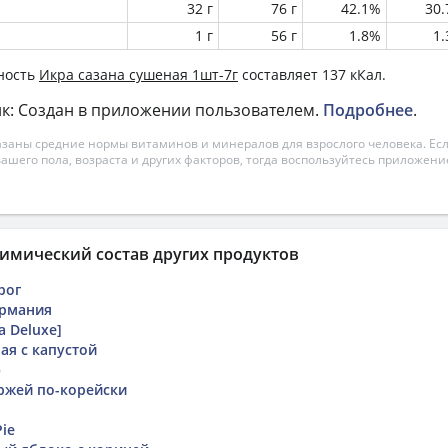
32 г
76 г
42.1%
30
1 г
56 г
1.8%
1
ность
Икра сазана сушеная 1шт-7г
составляет 137 кКал.
к: Создан в приложении пользователем.
Подробнее
.
азаны средние нормы витаминов и минералов для взрослого человека. Есл
вашего пола, возраста и других факторов, тогда воспользуйтесь приложен
имический состав других продуктов
рог
ермания
a Deluxe]
ая с капустой
ю
ржей по-корейски
Pie