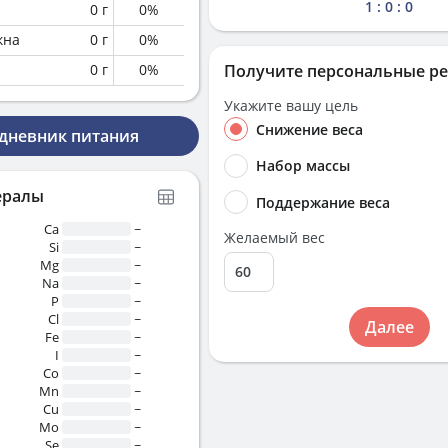
1 : 0 : 0
0
г
0
%
кна
0
г
0
%
0
г
0
%
Получите персональные р
Укажите вашу цель
Снижение веса
 дневник питания
Набор массы
ералы
Поддержание веса
Ca
~
Желаемый вес
Si
~
Mg
~
Na
~
P
~
Cl
~
Далее
Fe
~
I
~
Co
~
Mn
~
Cu
~
Mo
~
Se
~