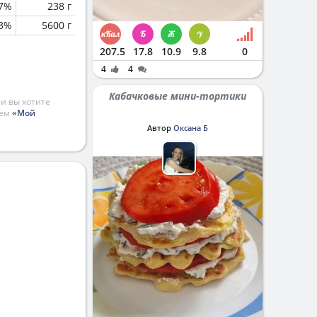
.7%
238 г
.3%
5600 г
207.5
17.8
10.9
9.8
0
4
4
Кабачковые мини-тортики
и вы хотите
ием
«Мой
Автор
Оксана Б