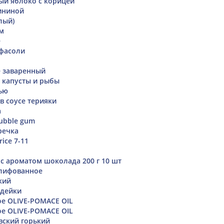
ый яблоко с корицей
ининой
лый)
м
е
 фасоли
е заваренный
в капусты и рыбы
ью
в соусе терияки
а
Bubble gum
речка
rice 7-11
 с ароматом шоколада 200 г 10 шт
лифованное
кий
ндейки
е OLIVE-POMACE OIL
е OLIVE-POMACE OIL
вский горький