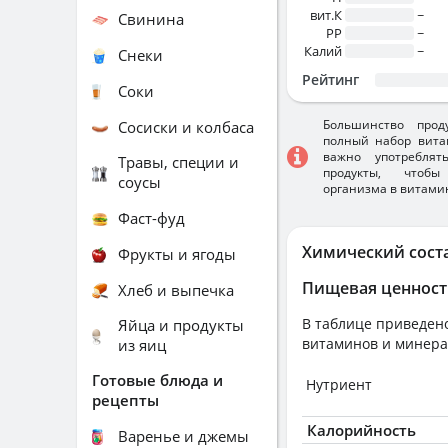
вит.К
~
Свинина
PP
~
Калий
~
Снеки
Рейтинг
Соки
Большинство прод
Сосиски и колбаса
полный набор вита
важно употребля
Травы, специи и
продукты, чтобы
соусы
организма в витами
Фаст-фуд
Химический сост
Фрукты и ягоды
Пищевая ценност
Хлеб и выпечка
В таблице приведено
Яйца и продукты
витаминов и минера
из яиц
Готовые блюда и
Нутриент
рецепты
Калорийность
Варенье и джемы