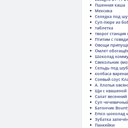
Пшенная каша
Мексика
Селедка под ш
Суп-пюре из бо
таблетка
творог станция
Птитим с говяд
Овощи припущ
Омлет обогащё
Шоколад комму
Свекольник {мо
Сельдь под шу
колбаса вареная
Соевый соус Кл
А. Хлопья овсян
Щи с квашеной 
Салат весенний
Суп чечевичный
Батончик Bount
Emco шоколад 
Зубатка запечё
Панкейки