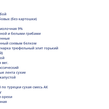
убой
бовых (без картошки)
 молочная 9%
иной и белыми грибами
енные
нный соевым белком
нарка трюфельный элит горький
й}
бой
 вег.
ассический
ые лента сухие
капустой
 по турецки сухая смесь АК
y
и орехи
нная