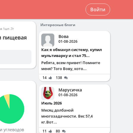
Войти
Интересные блоги
я 1шт-7г
Вова
и пищевая
01-08-2026
Как я обманул систему, купил
мультиварку и стал 75...
Ребята, всем привет! Помните
меня? Того Вову, кото...
14
138
Марусичка
01-08-2026
Июль 2026
Месяц долбаной
многозадачности. Вес 57,4
кг.Вот...
и углеводов
11
80