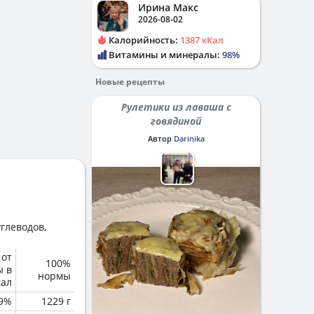
Ирина Макс
2026-08-02
Калорийность:
1387 кКал
Витамины и минералы:
98%
Новые рецепты
Рулетики из лаваша с
говядиной
Автор
Darinika
глеводов,
 от
100%
ы в
нормы
кал
.9%
1229 г