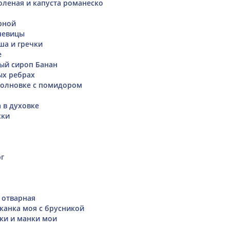
оленая и капуста романеско
рной
чевицы
ша и гречки
е
ый сироп Банан
ых ребрах
волновке с помидором
 в духовке
ски
г
 отварная
канка моя с брусникой
ки и манки мои
1