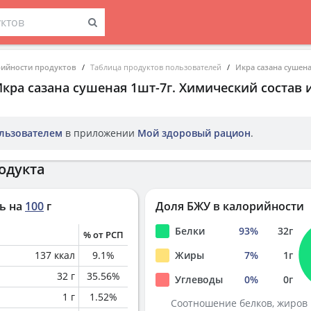
рийности продуктов
Таблица продуктов пользователей
Икра сазана сушена
кра сазана сушеная 1шт-7г
. Химический состав 
льзователем
в приложении
Мой здоровый рацион
.
одукта
ь на
100
г
Доля БЖУ в калорийности
Белки
93
%
32
г
% от РСП
137
ккал
9.1
%
Жиры
7
%
1
г
32
г
35.56
%
Углеводы
0
%
0
г
1
г
1.52
%
Соотношение белков, жиров 