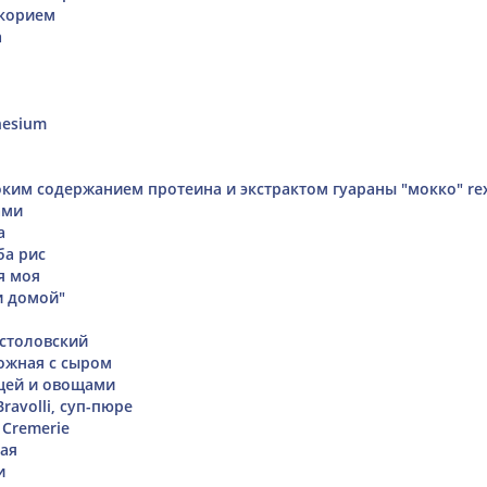
икорием
а
nesium
оким содержанием протеина и экстрактом гуараны "мокко" re
ами
а
ба рис
я моя
и домой"
столовский
ожная с сыром
ицей и овощами
ravolli, суп-пюре
Cremerie
ая
и