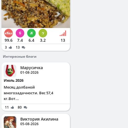
99.6
7.4
6.4
3.2
13
3
13
Интересные блоги
Марусичка
01-08-2026
Июль 2026
Месяц долбаной
многозадачности. Вес 57,4
кг.Вот...
11
80
Виктория Акилина
05-08-2026