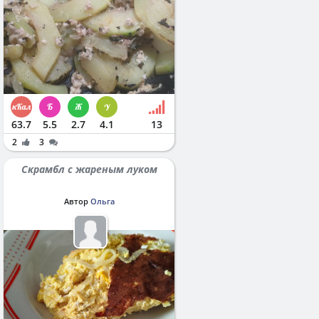
63.7
5.5
2.7
4.1
13
2
3
Скрамбл с жареным луком
Автор
Ольга