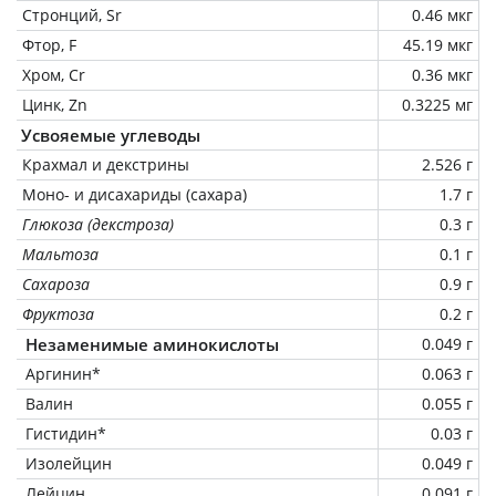
Стронций, Sr
0.46 мкг
Фтор, F
45.19 мкг
Хром, Cr
0.36 мкг
Цинк, Zn
0.3225 мг
Усвояемые углеводы
Крахмал и декстрины
2.526 г
Моно- и дисахариды (сахара)
1.7 г
Глюкоза (декстроза)
0.3 г
Мальтоза
0.1 г
Сахароза
0.9 г
Фруктоза
0.2 г
Незаменимые аминокислоты
0.049 г
Аргинин*
0.063 г
Валин
0.055 г
Гистидин*
0.03 г
Изолейцин
0.049 г
Лейцин
0.091 г