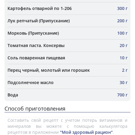
Картофель отварной по 1-206
300 г
Лук репчатый (Припускание)
200 г
Морковь (Припускание)
100 г
Томатная паста. Консервы
20 г
Соль поваренная пищевая
10 г
Перец черный, молотый или горошек
2 г
Подсолнечное масло
30 г
Вода
700 г
Способ приготовления
Составить свой рецепт с учетом потерь витаминов и
минералов вы можете с помощью калькулятора
рецептов в приложении
"Мой здоровый рацион"
.