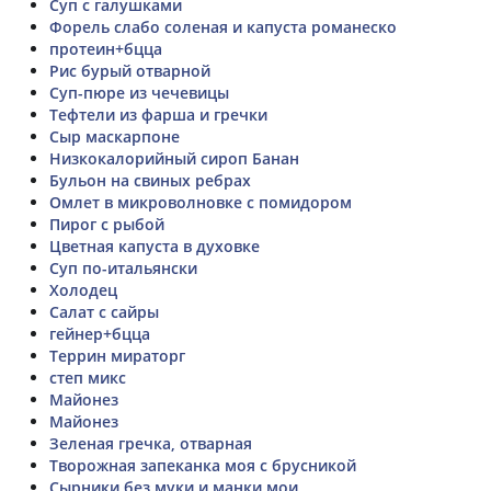
Суп с галушками
Форель слабо соленая и капуста романеско
протеин+бцца
Рис бурый отварной
Суп-пюре из чечевицы
Тефтели из фарша и гречки
Сыр маскарпоне
Низкокалорийный сироп Банан
Бульон на свиных ребрах
Омлет в микроволновке с помидором
Пирог с рыбой
Цветная капуста в духовке
Суп по-итальянски
Холодец
Салат с сайры
гейнер+бцца
Террин мираторг
степ микс
Майонез
Майонез
Зеленая гречка, отварная
Творожная запеканка моя с брусникой
Сырники без муки и манки мои