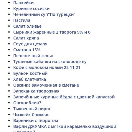
Панкейки
Куриные сосиски
Чечевичный суп"По турецки"
Пастила
Салат оливье
Сырники жаренные 2 творога 9% и 0
Салат хряпа
Соус для цезаря
Сметана 15%
Печеночный зельц
Тушеные кабачки на сковороде ву
Кофе с молоком новый 22,11,21
Бульон костный
Хлеб клетчатка
Овсянка замоченная в сметане
Запеканка творожная
Запечённые куриные бёдра с цветной капустой
Овсяноблин?
Тыквенный пирог
Чизкейк Сникерс
Вареники с творогом
Вафли ДЖУМКА с мягкой карамелью воздушной