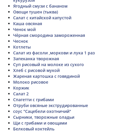
кукурузой
Ягодный смузи с бананом
Овощи тушен (тыква)
Салат с китайской капустой
Каша овсяная
Ченок мой
Чёрная смородина замороженная
Чеснок
Котлеты
Салат из фасоли ,моркови и лука 1 раз
Запеканка творожная
Суп рисовый на молоке из сухого
Хлеб с рисовой мукой
Жареная картошка с говядиной
Молоко рисовое
Коржик
Салат 2
Спагетти с грибами
Отруби овсяные экструдированные
соус "Сацебели охотничий"
Сырники, творожные оладьи
Щи с грибами и овощами
Белковый коктейль