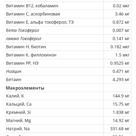
Витамин В12, кобаламин
0.02 мкг
Витамин C, аскорбиновая
3.46 мг
Витамин Е, альфа токоферол, ТЭ
0.872 мг
бета Токоферол
0.007 мг
гамма Токоферол
0.141 мг
Витамин Н, биотин
0.182 мкг
Витамин К, филлохинон
1.5 мкг
Витамин РР, НЭ
0.9525 мг
Ниацин
0.471 мг
Бетаин
4.293 мг
Макроэлементы
Калий, K
144.9 мг
Кальций, Ca
15.75 мг
Кремний, Si
1.838 мг
Магний, Mg
14.92 мг
Натрий, Na
331.68 мг