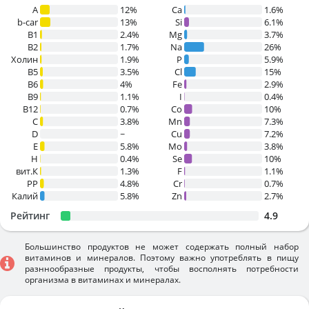
A
12%
Ca
1.6%
b-car
13%
Si
6.1%
В1
2.4%
Mg
3.7%
B2
1.7%
Na
26%
Холин
1.9%
P
5.9%
B5
3.5%
Cl
15%
B6
4%
Fe
2.9%
B9
1.1%
I
0.4%
B12
0.7%
Co
10%
C
3.8%
Mn
7.3%
D
~
Cu
7.2%
E
5.8%
Mo
3.8%
H
0.4%
Se
10%
вит.К
1.3%
F
1.1%
PP
4.8%
Cr
0.7%
Калий
5.8%
Zn
2.7%
Рейтинг
4.9
Большинство продуктов не может содержать полный набор
витаминов и минералов. Поэтому важно употреблять в пищу
разннообразные продукты, чтобы восполнять потребности
организма в витаминах и минералах.