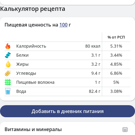
Калькулятор рецепта
Пищевая ценность на
100
г
% от РСП
Калорийность
80
ккал
5.31
%
Белки
3.1
г
3.44
%
Жиры
3.2
г
4.85
%
Углеводы
9.4
г
6.86
%
Пищевые волокна
1
г
5
%
Вода
82.4
г
3.08
%
Добавить в дневник питания
Витамины и минералы