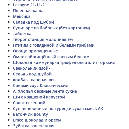
Lasagne 21-11-21
Пшенная каша
Мексика
Селедка под шубой
Суп-пюре из бобовых (без картошки)
таблетка
творог станция молочная 9%
Птитим с говядиной и белыми грибами
Овощи припущенные
Омлет обогащённый соевым белком
Шоколад коммунарка трюфельный элит горький
Свекольник {мой}
Сельдь под шубой
колбаса вареная вег.
Соевый соус Классический
А. Хлопья овсяные лента сухие
Щи с квашеной капустой
Салат весенний
Суп чечевичный по турецки сухая смесь АК
Батончик Bounty
Emco шоколад и орехи
Зубатка запечённая