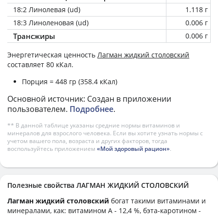
18:2 Линолевая (ud)
1.118 г
18:3 Линоленовая (ud)
0.006 г
Трансжиры
0.006 г
Энергетическая ценность
Лагман жидкий столовский
составляет 80 кКал.
Порция = 448 гр (358.4 кКал)
Основной источник: Создан в приложении
пользователем.
Подробнее
.
** В данной таблице указаны средние нормы витаминов и
минералов для взрослого человека. Если вы хотите узнать нормы с
учетом вашего пола, возраста и других факторов, тогда
воспользуйтесь приложением
«Мой здоровый рацион»
.
Полезные свойства ЛАГМАН ЖИДКИЙ СТОЛОВСКИЙ
Лагман жидкий столовский
богат такими витаминами и
минералами, как: витамином А - 12,4 %, бэта-каротином -