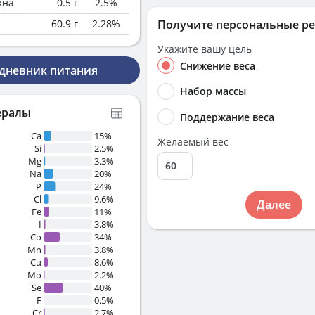
кна
0.5
г
2.5
%
60.9
г
2.28
%
Получите персональные р
Укажите вашу цель
Снижение веса
 дневник питания
Набор массы
ералы
Поддержание веса
Ca
15%
Желаемый вес
Si
2.5%
Mg
3.3%
Na
20%
P
24%
Cl
9.6%
Далее
Fe
11%
I
3.8%
Co
34%
Mn
3.8%
Cu
8.6%
Mo
2.2%
Se
40%
F
0.5%
Cr
2.7%