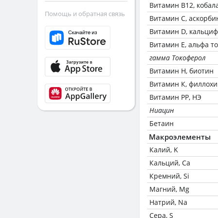
Витамин В12, кобал
Помощь и обратная связь
Витамин C, аскорби
Витамин D, кальци
Витамин Е, альфа т
гамма Токоферол
Витамин Н, биотин
Витамин К, филлох
Витамин РР, НЭ
Ниацин
Бетаин
Макроэлементы
Калий, K
Кальций, Ca
Кремний, Si
Магний, Mg
Натрий, Na
Сера, S