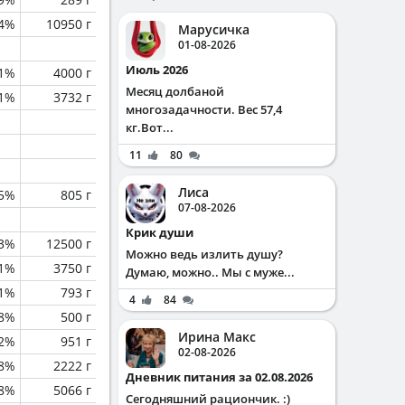
.4%
10950 г
Марусичка
01-08-2026
Июль 2026
1%
4000 г
Месяц долбаной
.1%
3732 г
многозадачности. Вес 57,4
кг.Вот...
11
80
Лиса
5%
805 г
07-08-2026
Крик души
.3%
12500 г
Можно ведь излить душу?
.1%
3750 г
Думаю, можно.. Мы с муже...
.1%
793 г
4
84
8%
500 г
Ирина Макс
.2%
951 г
02-08-2026
.8%
2222 г
Дневник питания за 02.08.2026
.8%
5066 г
Сегодняшний рациончик. :)