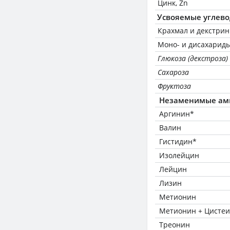
Цинк, Zn
Усвояемые углев
Крахмал и декстри
Моно- и дисахариды
Глюкоза (декстроза)
Сахароза
Фруктоза
Незаменимые ам
Аргинин*
Валин
Гистидин*
Изолейцин
Лейцин
Лизин
Метионин
Метионин + Цисте
Треонин