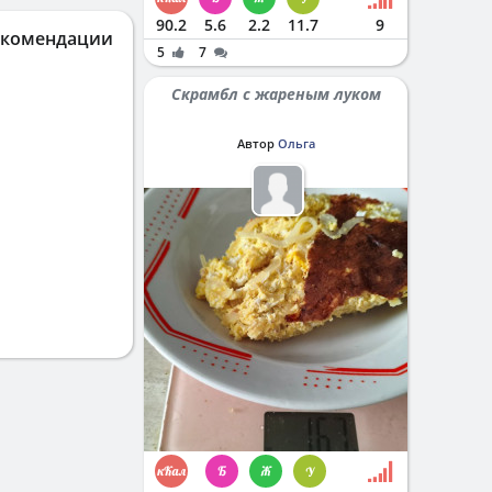
90.2
5.6
2.2
11.7
9
екомендации
5
7
Скрамбл с жареным луком
Автор
Ольга