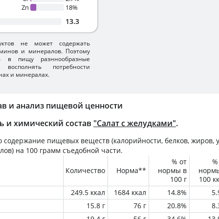
Zn
18%
13.3
уктов не может содержать
минов и минералов. Поэтому
ть в пищу разннообразные
 восполнять потребности
нах и минералах.
ав и анализ пищевой ценности
ь и химический состав
"Салат с желудками"
.
 содержание пищевых веществ (калорийности, белков, жиров, у
лов) на
100 грамм
съедобной части.
% от
%
Количество
Норма**
нормы в
норм
100 г
100 к
249.5 ккал
1684 ккал
14.8%
5
15.8 г
76 г
20.8%
8
19.4 г
56 г
34.6%
13