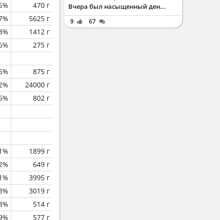
.5%
470 г
Вчера был насыщенный ден...
.7%
5625 г
9
67
.8%
1412 г
.6%
275 г
.6%
875 г
.2%
24000 г
5%
802 г
.1%
1899 г
.2%
649 г
1%
3995 г
.3%
3019 г
.8%
514 г
.9%
577 г