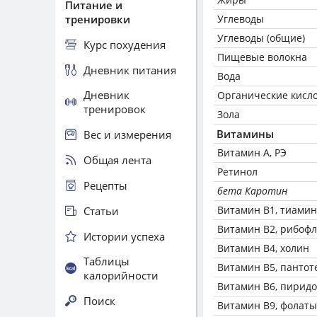
Питание и
тренировки
Углеводы
Углеводы (общие)
Курс похудения
Пищевые волокна
Дневник питания
Вода
Дневник
Органические кисл
тренировок
Зола
Витамины
Вес и измерения
Витамин А, РЭ
Общая лента
Ретинол
Рецепты
бета Каротин
Витамин В1, тиамин
Статьи
Витамин В2, рибоф
Истории успеха
Витамин В4, холин
Таблицы
Витамин В5, пантот
калорийности
Витамин В6, пирид
Поиск
Витамин В9, фолаты