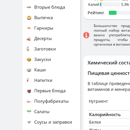
Калий
5.3%
Вторые блюда
Рейтинг
Выпечка
Большинство прод
Гарниры
полный набор вита
важно употребля
Десерты
продукты, чтобы
организма в витами
Заготовки
Закуски
Химический сост
Каши
Пищевая ценност
Напитки
В таблице приведено
витаминов и минера
Первые блюда
Полуфабрикаты
Нутриент
Салаты
Калорийность
Соусы и заправки
Белки
Жиры