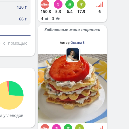
120 г
150.8
5.3
6.4
17.9
6
66 г
4
3
Кабачковые мини-тортики
те с помощью
Автор
Оксана Б
и углеводов