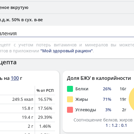
еное вкрутую
д.ж. 50% в сух. в-ве
вления
рецепт с учетом потерь витаминов и минералов вы може
птов в приложении
"Мой здоровый рацион"
.
цепта
ь на
100
г
Доля БЖУ в калорийности
Белки
26
%
16
г
% от РСП
249.5
ккал
16.57
%
Жиры
71
%
19
г
15.8
г
17.56
%
Углеводы
3
%
2
г
19.4
г
29.39
%
Соотношение белков, жиров 
1 : 1.2 : 0.1
2
г
1.46
%