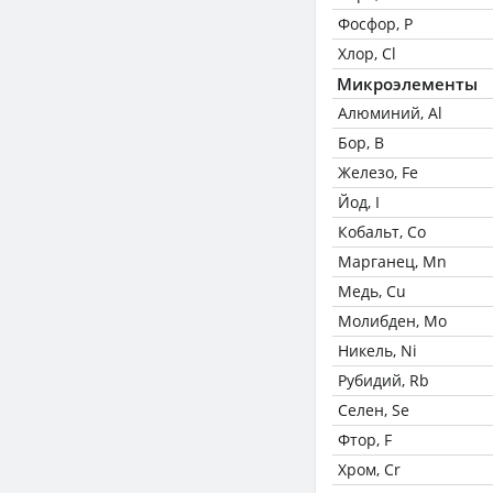
Фосфор, P
Хлор, Cl
Микроэлементы
Алюминий, Al
Бор, B
Железо, Fe
Йод, I
Кобальт, Co
Марганец, Mn
Медь, Cu
Молибден, Mo
Никель, Ni
Рубидий, Rb
Селен, Se
Фтор, F
Хром, Cr