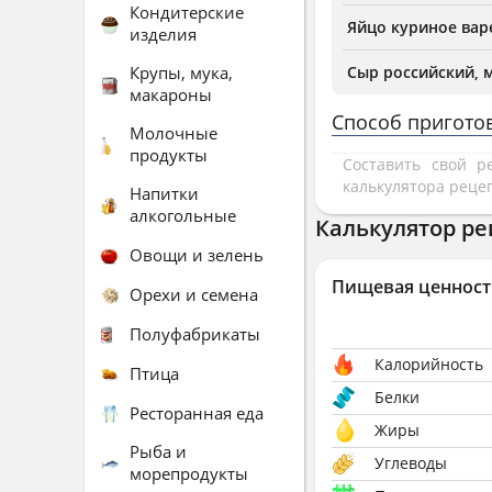
Кондитерские
Яйцо куриное вар
изделия
Крупы, мука,
Сыр российский, м.
макароны
Способ пригото
Молочные
продукты
Составить свой 
калькулятора реце
Напитки
алкогольные
Калькулятор ре
Овощи и зелень
Пищевая ценност
Орехи и семена
Полуфабрикаты
Калорийность
Птица
Белки
Ресторанная еда
Жиры
Рыба и
Углеводы
морепродукты