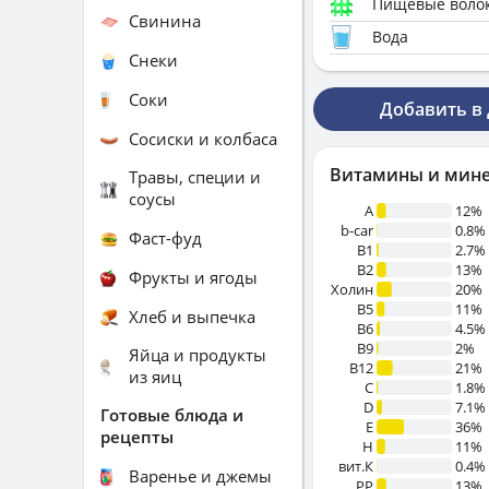
Пищевые воло
Свинина
Вода
Снеки
Соки
Добавить в
Сосиски и колбаса
Витамины и мин
Травы, специи и
соусы
A
12%
b-car
0.8%
Фаст-фуд
В1
2.7%
B2
13%
Фрукты и ягоды
Холин
20%
B5
11%
Хлеб и выпечка
B6
4.5%
B9
2%
Яйца и продукты
B12
21%
из яиц
C
1.8%
D
7.1%
Готовые блюда и
E
36%
рецепты
H
11%
вит.К
0.4%
Варенье и джемы
PP
13%