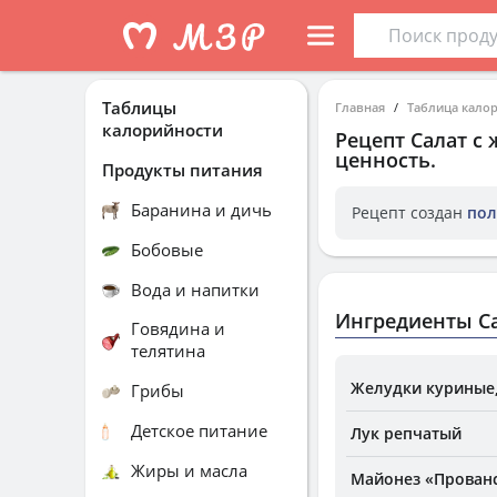
Таблицы
Главная
Таблица кало
калорийности
Рецепт
Салат с
ценность.
Продукты питания
Баранина и дичь
Рецепт создан
пол
Бобовые
Вода и напитки
Ингредиенты Са
Говядина и
телятина
Желудки куриные,
Грибы
Детское питание
Лук репчатый
Жиры и масла
Майонез «Прованс