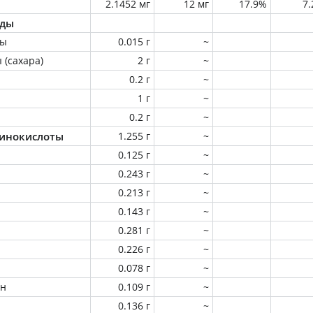
2.1452 мг
12 мг
17.9%
7
оды
ны
0.015 г
~
 (сахара)
2 г
~
0.2 г
~
1 г
~
0.2 г
~
инокислоты
1.255 г
~
0.125 г
~
0.243 г
~
0.213 г
~
0.143 г
~
0.281 г
~
0.226 г
~
0.078 г
~
ин
0.109 г
~
0.136 г
~