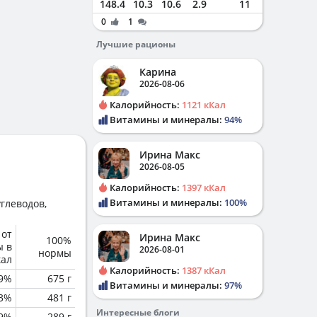
148.4
10.3
10.6
2.9
11
0
1
Лучшие рационы
Карина
2026-08-06
Калорийность:
1121 кКал
Витамины и минералы:
94%
Ирина Макс
2026-08-05
Калорийность:
1397 кКал
Витамины и минералы:
100%
глеводов,
 от
Ирина Макс
100%
ы в
2026-08-01
нормы
кал
Калорийность:
1387 кКал
.9%
675 г
Витамины и минералы:
97%
.3%
481 г
Интересные блоги
.9%
289 г