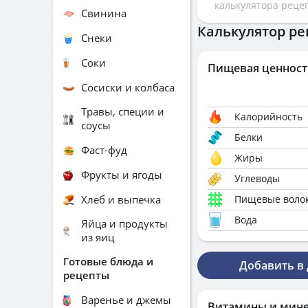
калькулятора реце
Свинина
Калькулятор ре
Снеки
Соки
Пищевая ценност
Сосиски и колбаса
Травы, специи и
Калорийность
соусы
Белки
Фаст-фуд
Жиры
Фрукты и ягоды
Углеводы
Хлеб и выпечка
Пищевые воло
Вода
Яйца и продукты
из яиц
Готовые блюда и
Добавить в
рецепты
Варенье и джемы
Витамины и мин