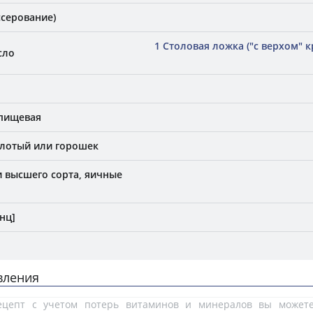
ссерование)
1 Столовая ложка ("с верхом" 
сло
 пищевая
олотый или горошек
 высшего сорта, яичные
нц]
вления
рецепт с учетом потерь витаминов и минералов вы може