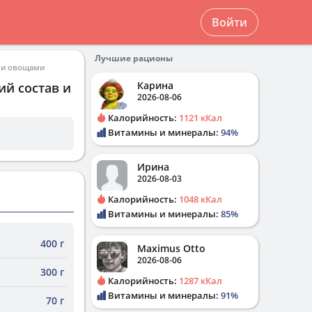
Войти
Лучшие рационы
й и овощами
Карина
ий состав и
2026-08-06
Калорийность:
1121 кКал
Витамины и минералы:
94%
Ирина
2026-08-03
Калорийность:
1048 кКал
Витамины и минералы:
85%
400 г
Maximus Otto
2026-08-06
300 г
Калорийность:
1287 кКал
Витамины и минералы:
91%
70 г