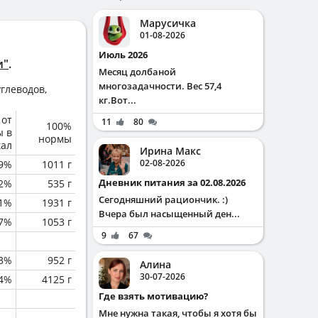
Марусичка
01-08-2026
Июль 2026
и"
.
Месяц долбаной
многозадачности. Вес 57,4
глеводов,
кг.Вот...
 от
11
80
100%
ы в
нормы
кал
Ирина Макс
02-08-2026
.9%
1011 г
Дневник питания за 02.08.2026
.2%
535 г
Сегодняшний рациончик. :)
.1%
1931 г
Вчера был насыщенный ден...
.7%
1053 г
9
67
.3%
952 г
Алина
30-07-2026
.4%
4125 г
Где взять мотивацию?
Мне нужна такая, чтобы я хотя бы