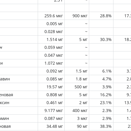
259.6 мкг
900 мкг
28.8%
17
0.005 мг
~
0.028 мкг
~
1.514 мг
5 мг
30.3%
18
н
0.059 мкг
~
0.047 мкг
~
ин
1.072 мкг
~
0.092 мг
1.5 мг
6.1%
3
лавин
0.085 мг
1.8 мг
4.7%
2
19.57 мг
500 мг
3.9%
2
еновая
0.808 мг
5 мг
16.2%
9
оксин
0.461 мг
2 мг
23.1%
13
9.177 мкг
400 мкг
2.3%
1
амин
0.087 мкг
3 мкг
2.9%
1
новая
34.48 мг
90 мг
38.3%
2