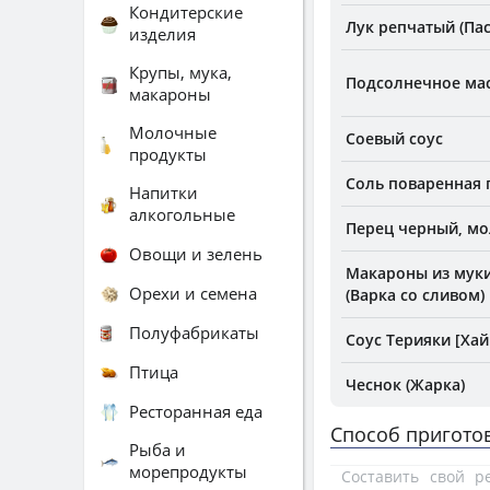
Кондитерские
Лук репчатый (Па
изделия
Крупы, мука,
Подсолнечное ма
макароны
Молочные
Соевый соус
продукты
Соль поваренная
Напитки
алкогольные
Перец черный, м
Овощи и зелень
Макароны из муки
Орехи и семена
(Варка со сливом)
Полуфабрикаты
Соус Терияки [Хай
Птица
Чеснок (Жарка)
Ресторанная еда
Способ пригото
Рыба и
морепродукты
Составить свой 