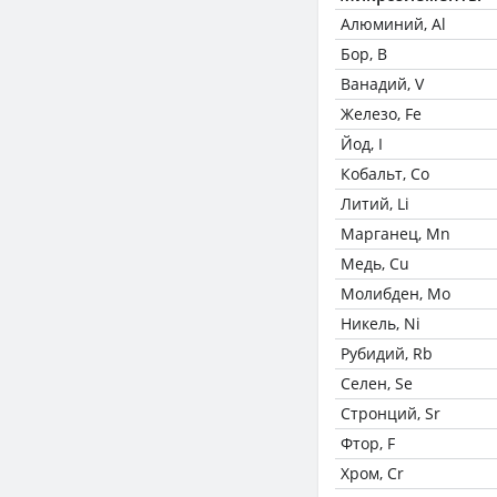
Алюминий, Al
Бор, B
Ванадий, V
Железо, Fe
Йод, I
Кобальт, Co
Литий, Li
Марганец, Mn
Медь, Cu
Молибден, Mo
Никель, Ni
Рубидий, Rb
Селен, Se
Стронций, Sr
Фтор, F
Хром, Cr