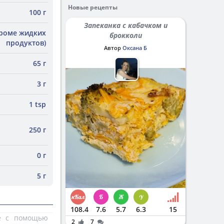
Новые рецепты
100 г
Запеканка с кабачком и
кроме жидких
брокколи
продуктов)
Автор
Оксана Б
65 г
3 г
1 tsp
250 г
0 г
5 г
108.4
7.6
5.7
6.3
15
те с помощью
2
7