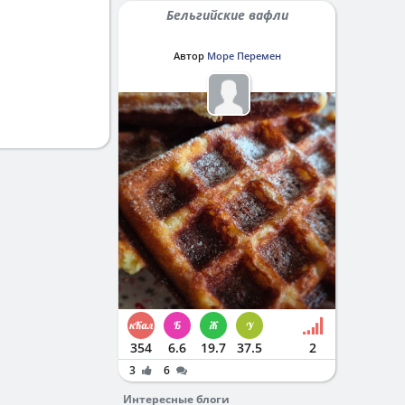
Бельгийские вафли
Автор
Море Перемен
354
6.6
19.7
37.5
2
3
6
Интересные блоги