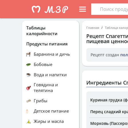
Таблицы
Главная
Таблица кало
калорийности
Рецепт
Спагетт
пищевая ценнос
Продукты питания
Баранина и дичь
Рецепт создан
пол
Бобовые
Вода и напитки
Ингредиенты Сп
Говядина и
телятина
Куриная грудка (ф
Грибы
Детское питание
Перец сладкий кр
Жиры и масла
Морковь (Пассеро