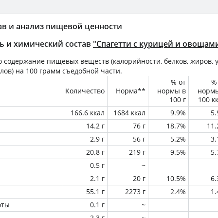
ав и анализ пищевой ценности
ь и химический состав
"Спагетти с курицей и овощам
 содержание пищевых веществ (калорийности, белков, жиров, у
лов) на
100 грамм
съедобной части.
% от
%
Количество
Норма**
нормы в
норм
100 г
100 к
166.6 ккал
1684 ккал
9.9%
5
14.2 г
76 г
18.7%
11
2.9 г
56 г
5.2%
3
20.8 г
219 г
9.5%
5
0.5 г
~
2.1 г
20 г
10.5%
6
55.1 г
2273 г
2.4%
1
оты
0.1 г
~
2.3 г
~