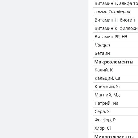
Витамин Е, альфа т
гамма Токоферол
Витамин Н, биотин
Витамин К, филлох
Витамин РР, НЭ
Ниацин
Бетаин
Макроэлементы
Калий, K
Кальций, Ca
Кремний, Si
Магний, Mg
Натрий, Na
Сера, S
Фосфор, P
Хлор, Cl
Микроэлементы