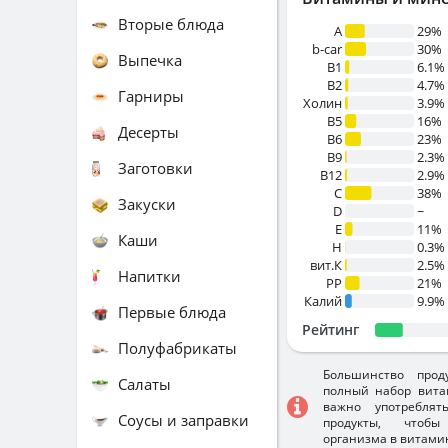
Вторые блюда
A
29%
b-car
30%
Выпечка
В1
6.1%
B2
4.7%
Гарниры
Холин
3.9%
B5
16%
Десерты
B6
23%
B9
2.3%
Заготовки
B12
2.9%
C
38%
Закуски
D
~
E
11%
Каши
H
0.3%
вит.К
2.5%
Напитки
PP
21%
Калий
9.9%
Первые блюда
Рейтинг
Полуфабрикаты
Большинство прод
Салаты
полный набор вита
важно употребля
Соусы и заправки
продукты, чтобы
организма в витами