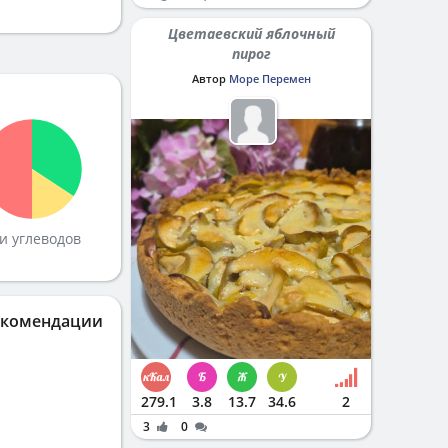
Цветаевский яблочный
пирог
Автор
Море Перемен
и углеводов
екомендации
279.1
3.8
13.7
34.6
2
3
0