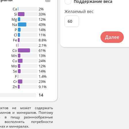
Поддержание веса
Ca
2%
Желаемый вес
Si
33%
Mg
12%
Na
43%
P
14%
Cl
11%
Далее
Fe
8.8%
I
2.1%
Co
61%
Mn
13%
Cu
24%
Mo
12%
Se
14%
F
1.4%
Cr
23%
Zn
9.1%
14
уктов не может содержать
минов и минералов. Поэтому
ть в пищу разннообразные
 восполнять потребности
нах и минералах.