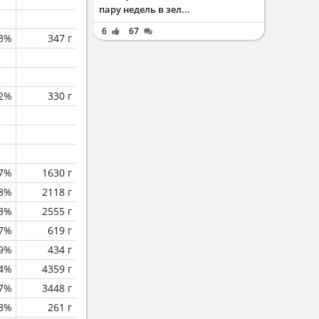
пару недель в зел...
6
67
.3%
347 г
.2%
330 г
.7%
1630 г
.8%
2118 г
.3%
2555 г
.7%
619 г
.9%
434 г
.4%
4359 г
.7%
3448 г
3%
261 г