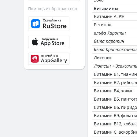
Витамины
Помощь и обратная связь
Витамин А, РЭ
Ретинол
альфа Каротин
бета Каротин
бета Криптоксанти
Ликопин
Лютеин + Зеаксант
Витамин В1, тиамин
Витамин В2, рибоф
Витамин В4, холин
Витамин В5, пантот
Витамин В6, пирид
Витамин В9, фолаты
Витамин В12, кобал
Витамин C, аскорби