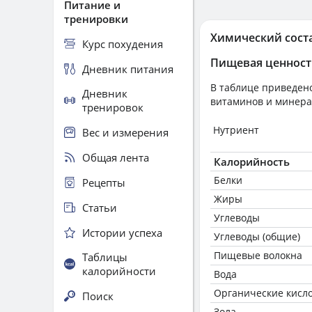
Питание и
тренировки
Химический сост
Курс похудения
Пищевая ценност
Дневник питания
В таблице приведено
Дневник
витаминов и минера
тренировок
Нутриент
Вес и измерения
Общая лента
Калорийность
Белки
Рецепты
Жиры
Статьи
Углеводы
Истории успеха
Углеводы (общие)
Пищевые волокна
Таблицы
калорийности
Вода
Органические кисл
Поиск
Зола