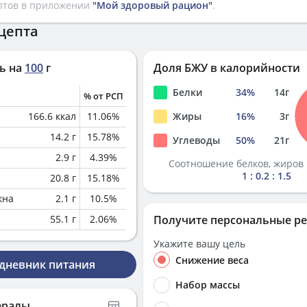
птов в приложении
"Мой здоровый рацион"
.
цепта
ь на
100
г
Доля БЖУ в калорийности
Белки
34
%
14
г
% от РСП
166.6
ккал
11.06
%
Жиры
16
%
3
г
14.2
г
15.78
%
Углеводы
50
%
21
г
2.9
г
4.39
%
Соотношение белков, жиров 
1 : 0.2 : 1.5
20.8
г
15.18
%
кна
2.1
г
10.5
%
55.1
г
2.06
%
Получите персональные р
Укажите вашу цель
Снижение веса
 дневник питания
Набор массы
ералы