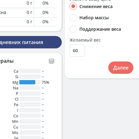
0
г
0
%
Снижение веса
кна
0
г
0
%
Набор массы
0
г
0
%
Поддержание веса
Желаемый вес
 дневник питания
ералы
Далее
Ca
~
Si
~
Mg
75%
Na
~
P
~
Cl
~
Fe
~
I
~
Co
~
Mn
~
Cu
~
Mo
~
Se
~