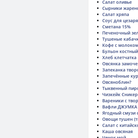
Салат оливье
Сырники жаренн
Салат хряпа
Соус для цезаря
Сметана 15%
Печеночный зе
Тушеные кабачк
Кофе с молоком
Бульон костный
Хлеб клетчатка
Овсянка замоче
Запеканка твор
Запечённые кур
Овсяноблин?
Тыквенный пир
Чизкейк Сникер
Вареники с тво
Вафли ДЖУМКА 
Ягодный смузи 
Овощи тушен (т
Салат с китайск
Каша овсяная
Ченок мой