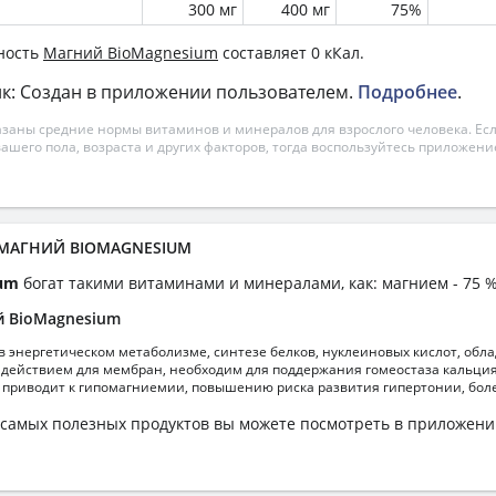
300 мг
400 мг
75%
ность
Магний BioMagnesium
составляет 0 кКал.
к: Создан в приложении пользователем.
Подробнее
.
азаны средние нормы витаминов и минералов для взрослого человека. Есл
вашего пола, возраста и других факторов, тогда воспользуйтесь приложен
а МАГНИЙ BIOMAGNESIUM
ium
богат такими витаминами и минералами, как: магнием - 75 
й BioMagnesium
в энергетическом метаболизме, синтезе белков, нуклеиновых кислот, обл
ействием для мембран, необходим для поддержания гомеостаза кальция,
 приводит к гипомагниемии, повышению риска развития гипертонии, бол
самых полезных продуктов вы можете посмотреть в приложен