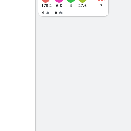
178.2
6.8
4
27.6
7
4
10