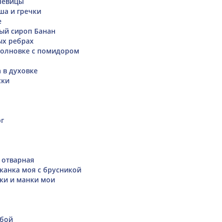
чевицы
ша и гречки
е
ый сироп Банан
ых ребрах
волновке с помидором
 в духовке
ски
г
 отварная
канка моя с брусникой
ки и манки мои
1
убой