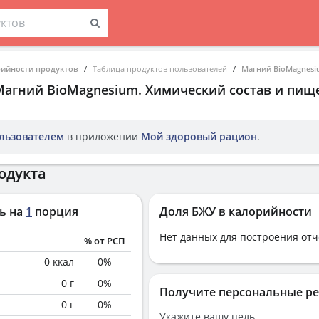
рийности продуктов
Таблица продуктов пользователей
Магний BioMagnes
Магний BioMagnesium
. Химический состав и пищ
льзователем
в приложении
Мой здоровый рацион
.
одукта
ь на
1
порция
Доля БЖУ в калорийности
Нет данных для построения отч
% от РСП
0
ккал
0
%
0
г
0
%
Получите персональные р
0
г
0
%
Укажите вашу цель