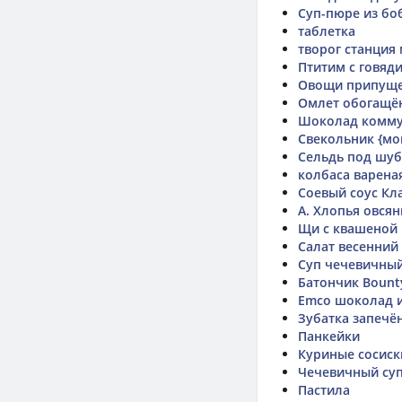
Суп-пюре из бо
таблетка
творог станция
Птитим с говяд
Овощи припущ
Омлет обогащё
Шоколад комму
Свекольник {мо
Сельдь под шу
колбаса вареная
Соевый соус Кл
А. Хлопья овсян
Щи с квашеной 
Салат весенний
Суп чечевичный
Батончик Bount
Emco шоколад 
Зубатка запечё
Панкейки
Куриные сосиск
Чечевичный суп
Пастила