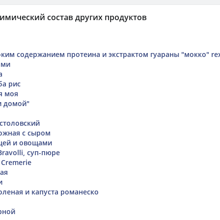
имический состав других продуктов
оким содержанием протеина и экстрактом гуараны "мокко" re
ами
а
ба рис
я моя
и домой"
столовский
ожная с сыром
ицей и овощами
ravolli, суп-пюре
Cremerie
ая
и
оленая и капуста романеско
рной