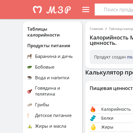
Таблицы
Главная
Таблица кало
калорийности
Калорийность
ценность.
Продукты питания
Баранина и дичь
Продукт создан
по
Бобовые
Калькулятор пр
Вода и напитки
Говядина и
Пищевая ценност
телятина
Грибы
Калорийность
Детское питание
Белки
Жиры и масла
Жиры