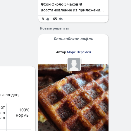
❄️Сон Около 5 часов ❄️
Восстановление из приложени...
8
65
Новые рецепты
Бельгийские вафли
Автор
Море Перемен
глеводов,
 от
100%
ы в
нормы
кал