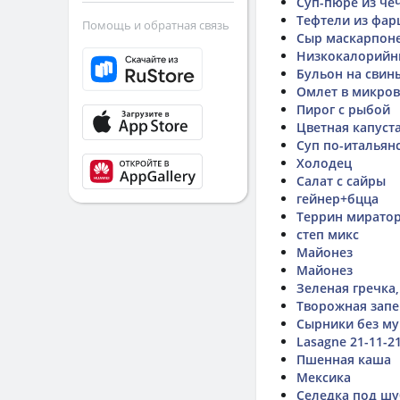
Суп-пюре из че
Тефтели из фар
Помощь и обратная связь
Сыр маскарпон
Низкокалорийн
Бульон на свин
Омлет в микро
Пирог с рыбой
Цветная капуста
Суп по-итальян
Холодец
Салат с сайры
гейнер+бцца
Террин миратор
степ микс
Майонез
Майонез
Зеленая гречка,
Творожная запе
Сырники без му
Lasagne 21-11-2
Пшенная каша
Мексика
Селедка под ш