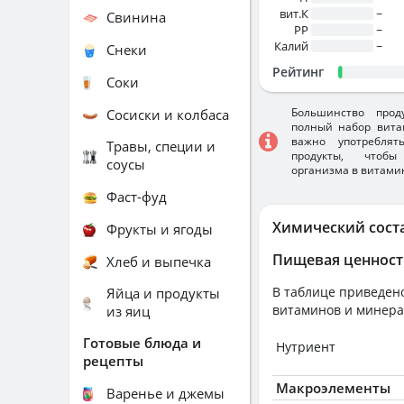
вит.К
~
Свинина
PP
~
Калий
~
Снеки
Рейтинг
Соки
Большинство прод
Сосиски и колбаса
полный набор вита
важно употребля
Травы, специи и
продукты, чтобы
соусы
организма в витами
Фаст-фуд
Химический сост
Фрукты и ягоды
Пищевая ценност
Хлеб и выпечка
В таблице приведено
Яйца и продукты
витаминов и минера
из яиц
Готовые блюда и
Нутриент
рецепты
Макроэлементы
Варенье и джемы