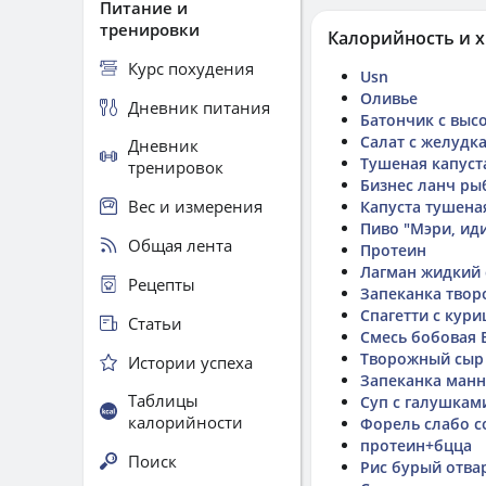
Питание и
тренировки
Калорийность и х
Курс похудения
Usn
Оливье
Дневник питания
Батончик с выс
Салат с желудк
Дневник
Тушеная капуст
тренировок
Бизнес ланч ры
Вес и измерения
Капуста тушена
Пиво "Мэри, ид
Общая лента
Протеин
Лагман жидкий 
Рецепты
Запеканка твор
Спагетти с кур
Статьи
Смесь бобовая B
Творожный сыр 
Истории успеха
Запеканка манн
Таблицы
Суп с галушкам
калорийности
Форель слабо с
протеин+бцца
Поиск
Рис бурый отва