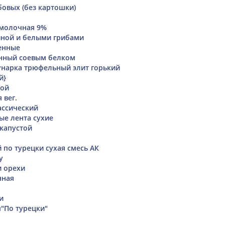
бовых (без картошки)
 молочная 9%
иной и белыми грибами
енные
нный соевым белком
нарка трюфельный элит горький
й}
бой
 вег.
ассический
ые лента сухие
капустой
 по турецки сухая смесь АК
y
и орехи
нная
и
"По турецки"