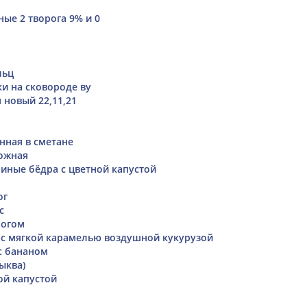
ые 2 творога 9% и 0
льц
и на сковороде ву
 новый 22,11,21
нная в сметане
ожная
иные бёдра с цветной капустой
ог
с
рогом
с мягкой карамелью воздушной кукурузой
с бананом
ыква)
ой капустой