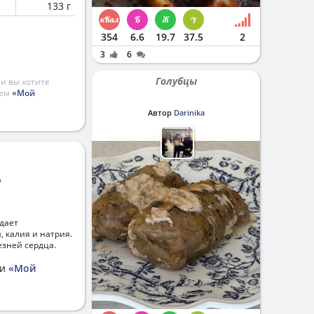
133 г
354
6.6
19.7
37.5
2
3
6
Голубцы
и вы хотите
ием
«Мой
Автор
Darinika
%
адает
 калия и натрия.
езней сердца.
ии
«Мой