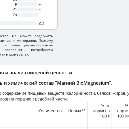
F
~
Cr
~
Zn
~
2.3
уктов не может содержать
минов и минералов. Поэтому
ть в пищу разннообразные
 восполнять потребности
нах и минералах.
ав и анализ пищевой ценности
ь и химический состав
"Магний BioMagnesium"
.
 содержание пищевых веществ (калорийности, белков, жиров, у
лов) на
порцию
съедобной части.
% от
%
Количество
Норма**
нормы в
норм
100 г
100 к