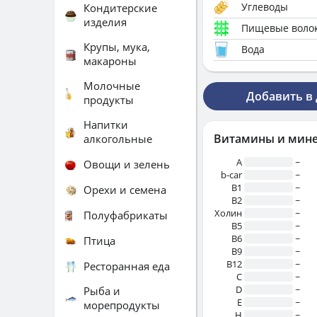
Углеводы
Кондитерские
изделия
Пищевые воло
Крупы, мука,
Вода
макароны
Молочные
Добавить в
продукты
Напитки
Витамины и мин
алкогольные
A
~
Овощи и зелень
b-car
~
В1
~
Орехи и семена
B2
~
Холин
~
Полуфабрикаты
B5
~
B6
~
Птица
B9
~
B12
~
Ресторанная еда
C
~
D
~
Рыба и
E
~
морепродукты
H
~