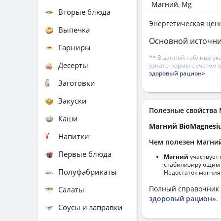
Магний, Mg
Вторые блюда
Энергетическая цен
Выпечка
Основной источни
Гарниры
** В данной таблице ук
Десерты
узнать нормы с учетом 
здоровый рацион»
.
Заготовки
Закуски
Полезные свойств
Каши
Магний BioMagnes
Напитки
Чем полезен Магни
Первые блюда
Магний
участвует 
стабилизирующим д
Полуфабрикаты
Недостаток магния
Полный справочник 
Салаты
здоровый рацион»
.
Соусы и заправки