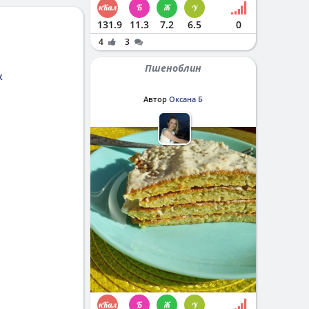
131.9
11.3
7.2
6.5
0
4
3
Пшеноблин
x
Автор
Оксана Б