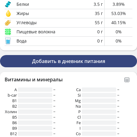
Белки
3.5
г
3.89
%
Жиры
35
г
53.03
%
Углеводы
55
г
40.15
%
Пищевые волокна
0
г
0
%
Вода
0
г
0
%
Добавить в дневник питания
Витамины и минералы
A
~
Ca
~
b-car
~
Si
~
В1
~
Mg
~
B2
~
Na
~
Холин
~
P
~
B5
~
Cl
~
B6
~
Fe
~
B9
~
I
~
B12
~
Co
~