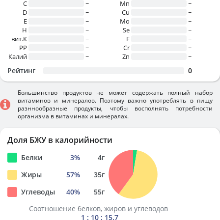
C
~
Mn
~
D
~
Cu
~
E
~
Mo
~
H
~
Se
~
вит.К
~
F
~
PP
~
Cr
~
Калий
~
Zn
~
Рейтинг
0
Большинство продуктов не может содержать полный набор
витаминов и минералов. Поэтому важно употреблять в пищу
разннообразные продукты, чтобы восполнять потребности
организма в витаминах и минералах.
Доля БЖУ в калорийности
Белки
3
%
4
г
Жиры
57
%
35
г
Углеводы
40
%
55
г
Соотношение белков, жиров и углеводов
1 : 10 : 15.7