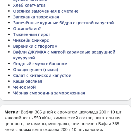
Хлеб клетчатка
Овсянка замоченная в сметане
Запеканка творожная
Запечённые куриные бёдра с цветной капустой
Овсяноблин?
Тыквенный пирог
Чизкейк Сникерс
Вареники с творогом
Вафли ДЖУМКА с мягкой карамелью воздушной
кукурузой
Ягодный смузи с бананом
Овощи тушен (тыква)
Салат с китайской капустой
Каша овсяная
Ченок мой
Чёрная смородина замороженная
Метки:
Вафли 365 дней с ароматом шоколада 200 г 10 шт
калорийность 550 кКал, химический состав, питательная
ценность, витамины, минералы, чем полезен Вафли 365
дней с ароматом шоколада 200 г 10 шт, калории,