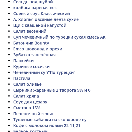
Сельдь под шубой
колбаса вареная вег.
Соевый соус Классический
А. Хлопья овсяные лента сухие
Щи с квашеной капустой
Салат весенний
Суп чечевичный по турецки сухая смесь АК
Батончик Bounty
Emco шоколад и орехи
Зубатка запечённая
Панкейки
Куриные сосиски
Чечевичный суп"По турецки"
Пастила
Салат оливье
Сырники жаренные 2 творога 9% и 0
Салат хряпа
Соус для цезаря
Сметана 15%
Печеночный зельц
Тушеные кабачки на сковороде ву
Кофе с молоком новый 22,11,21
Бульон костный