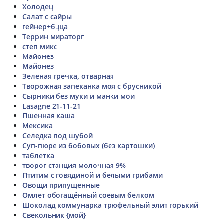
Холодец
Салат с сайры
гейнер+бцца
Террин мираторг
степ микс
Майонез
Майонез
Зеленая гречка, отварная
Творожная запеканка моя с брусникой
Сырники без муки и манки мои
Lasagne 21-11-21
Пшенная каша
Мексика
Селедка под шубой
Суп-пюре из бобовых (без картошки)
таблетка
творог станция молочная 9%
Птитим с говядиной и белыми грибами
Овощи припущенные
Омлет обогащённый соевым белком
Шоколад коммунарка трюфельный элит горький
Свекольник {мой}