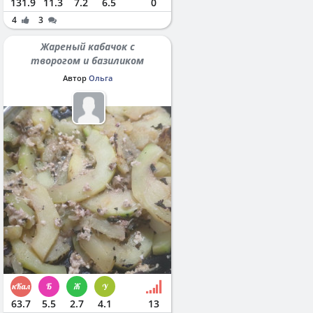
131.9
11.3
7.2
6.5
0
4
3
Жареный кабачок с
творогом и базиликом
Автор
Ольга
63.7
5.5
2.7
4.1
13