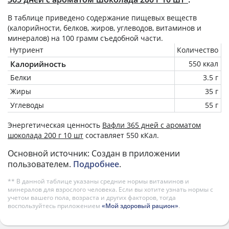
В таблице приведено содержание пищевых веществ
(калорийности, белков, жиров, углеводов, витаминов и
минералов) на
100 грамм
съедобной части.
Нутриент
Количество
Калорийность
550 ккал
Белки
3.5 г
Жиры
35 г
Углеводы
55 г
Энергетическая ценность
Вафли 365 дней с ароматом
шоколада 200 г 10 шт
составляет 550 кКал.
Основной источник: Создан в приложении
пользователем.
Подробнее
.
** В данной таблице указаны средние нормы витаминов и
минералов для взрослого человека. Если вы хотите узнать нормы с
учетом вашего пола, возраста и других факторов, тогда
воспользуйтесь приложением
«Мой здоровый рацион»
.