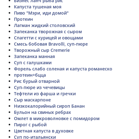
Бизнес ланч рыба рис
Капуста тушеная моя
Пиво "Мэри, иди домой"
Протеин
Лагман жидкий столовский
Запеканка творожная с сыром
Спагетти с курицей и овощами
Смесь бобовая Bravolli, суп-пюре
Творожный сыр Cremerie
Запеканка манная
Суп с галушками
Форель слабо соленая и капуста романеско
протеин+бцца
Рис бурый отварной
Суп-пюре из чечевицы
Тефтели из фарша и гречки
Сыр маскарпоне
Низкокалорийный сироп Банан
Бульон на свиных ребрах
Омлет в микроволновке с помидором
Пирог с рыбой
Цветная капуста в духовке
Суп по-итальянски