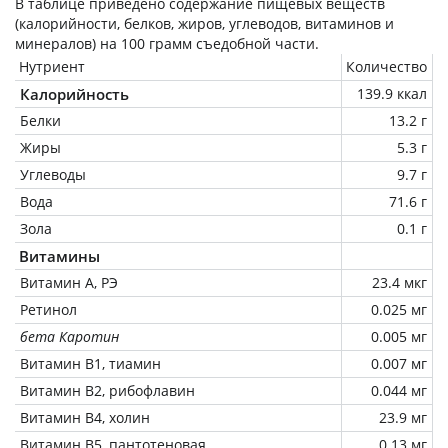
В таблице приведено содержание пищевых веществ
(калорийности, белков, жиров, углеводов, витаминов и
минералов) на
100 грамм
съедобной части.
Нутриент
Количество
Калорийность
139.9 ккал
Белки
13.2 г
Жиры
5.3 г
Углеводы
9.7 г
Вода
71.6 г
Зола
0.1 г
Витамины
Витамин А, РЭ
23.4 мкг
Ретинол
0.025 мг
бета Каротин
0.005 мг
Витамин В1, тиамин
0.007 мг
Витамин В2, рибофлавин
0.044 мг
Витамин В4, холин
23.9 мг
Витамин В5, пантотеновая
0.13 мг