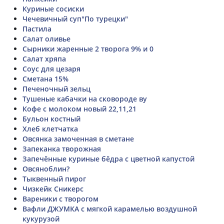
Куриные сосиски
Чечевичный суп"По турецки"
Пастила
Салат оливье
Сырники жаренные 2 творога 9% и 0
Салат хряпа
Соус для цезаря
Сметана 15%
Печеночный зельц
Тушеные кабачки на сковороде ву
Кофе с молоком новый 22,11,21
Бульон костный
Хлеб клетчатка
Овсянка замоченная в сметане
Запеканка творожная
Запечённые куриные бёдра с цветной капустой
Овсяноблин?
Тыквенный пирог
Чизкейк Сникерс
Вареники с творогом
Вафли ДЖУМКА с мягкой карамелью воздушной
кукурузой