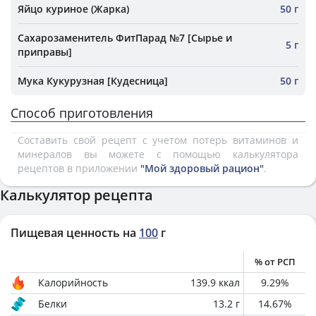
Яйцо куриное (Жарка)
50 г
Сахарозаменитель ФитПарад №7 [Сырье и
5 г
приправы]
Мука Кукурузная [Кудесница]
50 г
Способ приготовления
Составить свой рецепт с учетом потерь витаминов и
минералов вы можете с помощью калькулятора
рецептов в приложении
"Мой здоровый рацион"
.
Калькулятор рецепта
Пищевая ценность на
100
г
% от РСП
Калорийность
139.9
ккал
9.29
%
Белки
13.2
г
14.67
%