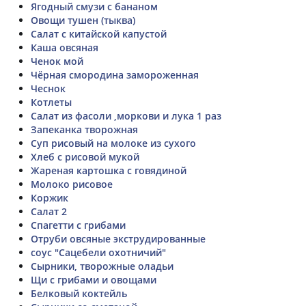
Ягодный смузи с бананом
Овощи тушен (тыква)
Салат с китайской капустой
Каша овсяная
Ченок мой
Чёрная смородина замороженная
Чеснок
Котлеты
Салат из фасоли ,моркови и лука 1 раз
Запеканка творожная
Суп рисовый на молоке из сухого
Хлеб с рисовой мукой
Жареная картошка с говядиной
Молоко рисовое
Коржик
Салат 2
Спагетти с грибами
Отруби овсяные экструдированные
соус "Сацебели охотничий"
Сырники, творожные оладьи
Щи с грибами и овощами
Белковый коктейль