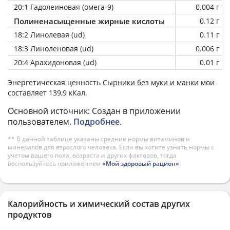
20:1 Гадолеиновая (омега-9)
0.004 г
Полиненасыщенные жирные кислоты
0.12 г
18:2 Линолевая (ud)
0.11 г
18:3 Линоленовая (ud)
0.006 г
20:4 Арахидоновая (ud)
0.01 г
Энергетическая ценность
Сырники без муки и манки мои
составляет 139,9 кКал.
Основной источник: Создан в приложении
пользователем.
Подробнее
.
** В данной таблице указаны средние нормы витаминов и
минералов для взрослого человека. Если вы хотите узнать нормы с
учетом вашего пола, возраста и других факторов, тогда
воспользуйтесь приложением
«Мой здоровый рацион»
.
Калорийность и химический состав других
продуктов