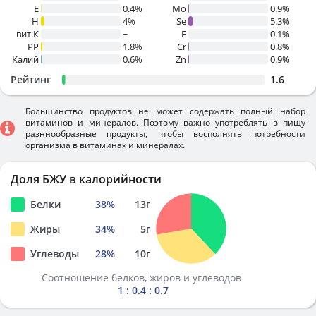
E
0.4%
Mo
0.9%
H
4%
Se
5.3%
вит.К
~
F
0.1%
PP
1.8%
Cr
0.8%
Калий
0.6%
Zn
0.9%
Рейтинг
1.6
Большинство продуктов не может содержать полный набор
витаминов и минералов. Поэтому важно употреблять в пищу
разннообразные продукты, чтобы восполнять потребности
организма в витаминах и минералах.
Доля БЖУ в калорийности
Белки
38
%
13
г
Жиры
34
%
5
г
Углеводы
28
%
10
г
Соотношение белков, жиров и углеводов
1 : 0.4 : 0.7