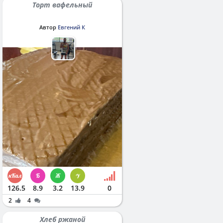
Торт вафельный
Автор
Евгений К
126.5
8.9
3.2
13.9
0
2
4
Хлеб ржаной