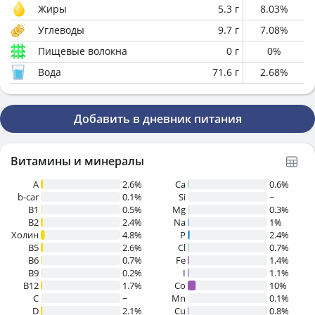
Жиры
5.3
г
8.03
%
Углеводы
9.7
г
7.08
%
Пищевые волокна
0
г
0
%
Вода
71.6
г
2.68
%
Добавить в дневник питания
Витамины и минералы
A
2.6%
Ca
0.6%
b-car
0.1%
Si
~
В1
0.5%
Mg
0.3%
B2
2.4%
Na
1%
Холин
4.8%
P
2.4%
B5
2.6%
Cl
0.7%
B6
0.7%
Fe
1.4%
B9
0.2%
I
1.1%
B12
1.7%
Co
10%
C
~
Mn
0.1%
D
2.1%
Cu
0.8%