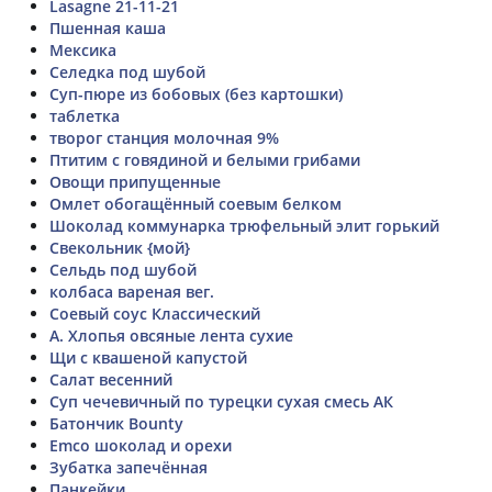
Lasagne 21-11-21
Пшенная каша
Мексика
Селедка под шубой
Суп-пюре из бобовых (без картошки)
таблетка
творог станция молочная 9%
Птитим с говядиной и белыми грибами
Овощи припущенные
Омлет обогащённый соевым белком
Шоколад коммунарка трюфельный элит горький
Свекольник {мой}
Сельдь под шубой
колбаса вареная вег.
Соевый соус Классический
А. Хлопья овсяные лента сухие
Щи с квашеной капустой
Салат весенний
Суп чечевичный по турецки сухая смесь АК
Батончик Bounty
Emco шоколад и орехи
Зубатка запечённая
Панкейки