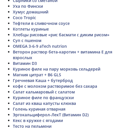
Сырники со сметаной
Уха по Фински
Хумус домашний
Coco Tropic
Тефтели в сливочном соусе
Котлеты куриные
Хлебцы рисовые «рис басмати с диким рисом»
Суп с пшеном
OMEGA 3-6-9 aTech nutrion
Веторон раствор бета-каротин + витамина Е для
взрослых
Витамин D3
Куриное филе на пару морковь сельдерей
Магния цитрат + В6 GLS
Гречневая Каша + бутерброд
кофе с молоком растворимое без сахара
Салат кальмаровый с салатом
Куриное филе по французски
Салат из кваш капусты клюква
Голень куриная отварная
Эргокальциферол-ЛекТ (Витамин D2)
Кекс в кружке с ягодами
Тесто на пельмени