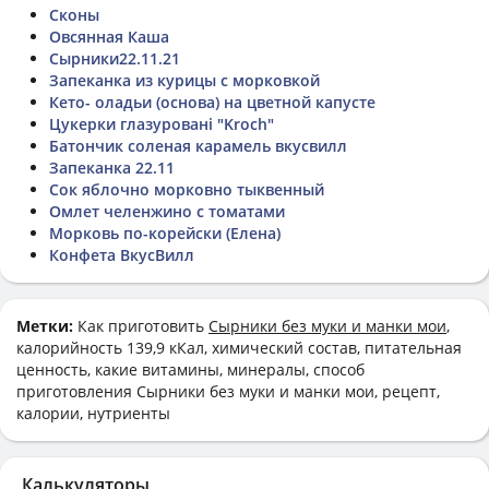
Сконы
Овсянная Каша
Сырники22.11.21
Запеканка из курицы с морковкой
Кето- оладьи (основа) на цветной капусте
Цукерки глазуровані "Kroch"
Батончик соленая карамель вкусвилл
Запеканка 22.11
Сок яблочно морковно тыквенный
Омлет челенжино с томатами
Морковь по-корейски (Елена)
Конфета ВкусВилл
Метки:
Как приготовить
Сырники без муки и манки мои
,
калорийность 139,9 кКал, химический состав, питательная
ценность, какие витамины, минералы, способ
приготовления Сырники без муки и манки мои, рецепт,
калории, нутриенты
Калькуляторы