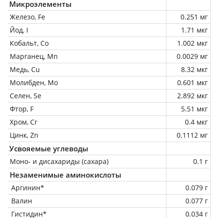
Микроэлементы
Железо, Fe
0.251 мг
Йод, I
1.71 мкг
Кобальт, Co
1.002 мкг
Марганец, Mn
0.0029 мг
Медь, Cu
8.32 мкг
Молибден, Mo
0.601 мкг
Селен, Se
2.892 мкг
Фтор, F
5.51 мкг
Хром, Cr
0.4 мкг
Цинк, Zn
0.1112 мг
Усвояемые углеводы
Моно- и дисахариды (сахара)
0.1 г
Незаменимые аминокислоты
Аргинин*
0.079 г
Валин
0.077 г
Гистидин*
0.034 г