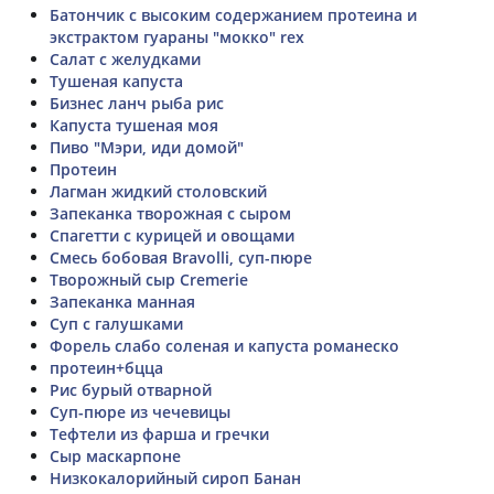
Батончик с высоким содержанием протеина и
экстрактом гуараны "мокко" rex
Салат с желудками
Тушеная капуста
Бизнес ланч рыба рис
Капуста тушеная моя
Пиво "Мэри, иди домой"
Протеин
Лагман жидкий столовский
Запеканка творожная с сыром
Спагетти с курицей и овощами
Смесь бобовая Bravolli, суп-пюре
Творожный сыр Cremerie
Запеканка манная
Суп с галушками
Форель слабо соленая и капуста романеско
протеин+бцца
Рис бурый отварной
Суп-пюре из чечевицы
Тефтели из фарша и гречки
Сыр маскарпоне
Низкокалорийный сироп Банан