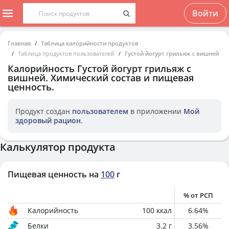
Войти
Главная
Таблица калорийности продуктов
Таблица продуктов пользователей
Густой йогурт грильяж с вишней
Калорийность
Густой йогурт грильяж с
вишней
. Химический состав и пищевая
ценность.
Продукт создан
пользователем
в приложении
Мой
здоровый рацион
.
Калькулятор продукта
Пищевая ценность на
100
г
% от РСП
Калорийность
100
ккал
6.64
%
Белки
3.2
г
3.56
%