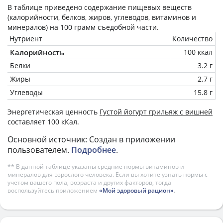
В таблице приведено содержание пищевых веществ
(калорийности, белков, жиров, углеводов, витаминов и
минералов) на
100 грамм
съедобной части.
Нутриент
Количество
Калорийность
100 ккал
Белки
3.2 г
Жиры
2.7 г
Углеводы
15.8 г
Энергетическая ценность
Густой йогурт грильяж с вишней
составляет 100 кКал.
Основной источник: Создан в приложении
пользователем.
Подробнее
.
** В данной таблице указаны средние нормы витаминов и
минералов для взрослого человека. Если вы хотите узнать нормы с
учетом вашего пола, возраста и других факторов, тогда
воспользуйтесь приложением
«Мой здоровый рацион»
.