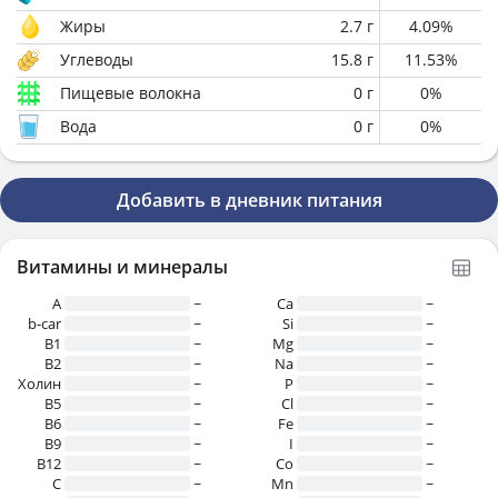
Жиры
2.7
г
4.09
%
Углеводы
15.8
г
11.53
%
Пищевые волокна
0
г
0
%
Вода
0
г
0
%
Добавить в дневник питания
Витамины и минералы
A
~
Ca
~
b-car
~
Si
~
В1
~
Mg
~
B2
~
Na
~
Холин
~
P
~
B5
~
Cl
~
B6
~
Fe
~
B9
~
I
~
B12
~
Co
~
C
~
Mn
~