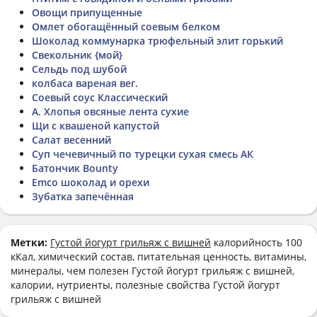
Овощи припущенные
Омлет обогащённый соевым белком
Шоколад коммунарка трюфельный элит горький
Свекольник {мой}
Сельдь под шубой
колбаса вареная вег.
Соевый соус Классический
А. Хлопья овсяные лента сухие
Щи с квашеной капустой
Салат весенний
Суп чечевичный по турецки сухая смесь АК
Батончик Bounty
Emco шоколад и орехи
Зубатка запечённая
Метки:
Густой йогурт грильяж с вишней
калорийность 100
кКал, химический состав, питательная ценность, витамины,
минералы, чем полезен Густой йогурт грильяж с вишней,
калории, нутриенты, полезные свойства Густой йогурт
грильяж с вишней