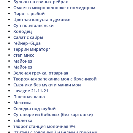
Бульон на свиных ребрах
Омлет в микроволновке с помидором
Пирог с рыбой
Цветная капуста в духовке
Суп по-итальянски
Холодец
Салат с сайры
гейнер+бцца
Террин мираторг
степ микс
Майонез
Майонез
Зеленая гречка, отварная
Творожная запеканка моя с брусникой
Сырники без муки и манки мои
Lasagne 21-11-21
Пшенная каша
Мексика
Селедка под шубой
Суп-пюре из бобовых (без картошки)
таблетка
творог станция молочная 9%
Птитим с говядиной и белыми грибами