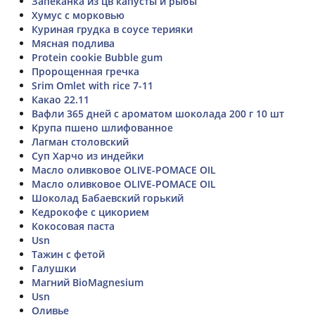
Запеканка из цв капусты и рыбы
Хумус с морковью
Куриная грудка в соусе терияки
Мясная подлива
Protein cookie Bubble gum
Пророщенная гречка
Srim Omlet with rice 7-11
Какао 22.11
Вафли 365 дней с ароматом шоколада 200 г 10 шт
Крупа пшено шлифованное
Лагман столовский
Суп Харчо из индейки
Масло оливковое OLIVE-POMACE OIL
Масло оливковое OLIVE-POMACE OIL
Шоколад Бабаевский горький
Кедрокофе с цикорием
Кокосовая паста
Usn
Тажин с фетой
Галушки
Магний BioMagnesium
Usn
Оливье