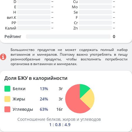
D
~
Cu
~
E
~
Mo
~
H
~
Se
~
вит.К
~
F
~
PP
~
Cr
~
Калий
~
Zn
~
Рейтинг
0
Большинство продуктов не может содержать полный набор
витаминов и минералов. Поэтому важно употреблять в пищу
разннообразные продукты, чтобы восполнять потребности
организма в витаминах и минералах.
Доля БЖУ в калорийности
Белки
13
%
3
г
Жиры
24
%
3
г
Углеводы
63
%
16
г
Соотношение белков, жиров и углеводов
1 : 0.8 : 4.9