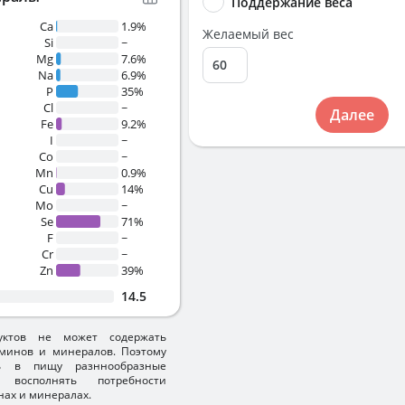
Поддержание веса
Ca
1.9%
Желаемый вес
Si
~
Mg
7.6%
Na
6.9%
P
35%
Cl
~
Далее
Fe
9.2%
I
~
Co
~
Mn
0.9%
Cu
14%
Mo
~
Se
71%
F
~
Cr
~
Zn
39%
14.5
уктов не может содержать
минов и минералов. Поэтому
ть в пищу разннообразные
 восполнять потребности
нах и минералах.