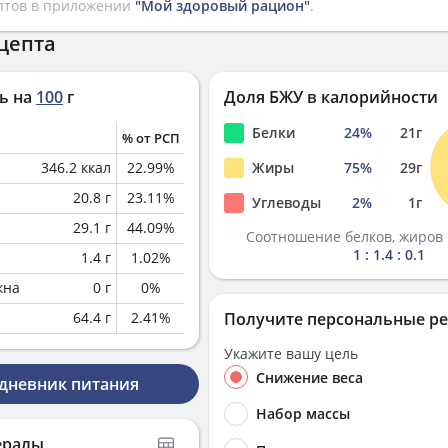
птов в приложении
"Мой здоровый рацион"
.
цепта
ь на
100
г
Доля БЖУ в калорийности
Белки
24
%
21
г
% от РСП
346.2
ккал
22.99
%
Жиры
75
%
29
г
20.8
г
23.11
%
Углеводы
2
%
1
г
29.1
г
44.09
%
Соотношение белков, жиров 
1 : 1.4 : 0.1
1.4
г
1.02
%
кна
0
г
0
%
64.4
г
2.41
%
Получите персональные р
Укажите вашу цель
Снижение веса
 дневник питания
Набор массы
ералы