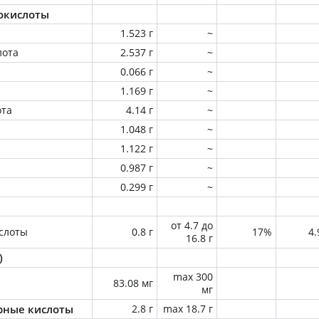
окислоты
1.523 г
~
лота
2.537 г
~
0.066 г
~
1.169 г
~
ота
4.14 г
~
1.048 г
~
1.122 г
~
0.987 г
~
0.299 г
~
от 4.7 до
слоты
0.8 г
17%
4
16.8 г
)
max 300
83.08 мг
мг
ные кислоты
2.8 г
max 18.7 г