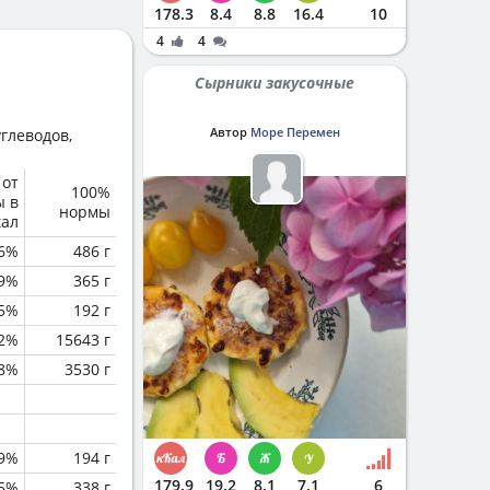
178.3
8.4
8.8
16.4
10
4
4
Сырники закусочные
Автор
Море Перемен
глеводов,
 от
100%
ы в
нормы
кал
6%
486 г
.9%
365 г
5%
192 г
.2%
15643 г
.8%
3530 г
.9%
194 г
179.9
19.2
8.1
7.1
6
.5%
338 г