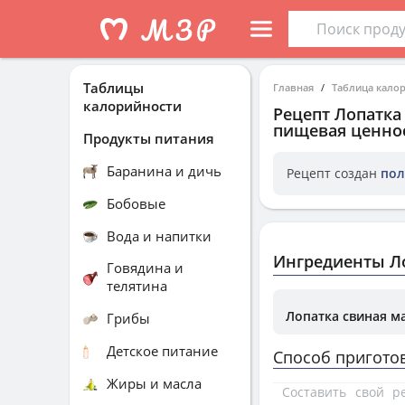
Таблицы
Главная
Таблица кало
калорийности
Рецепт
Лопатка
пищевая ценнос
Продукты питания
Баранина и дичь
Рецепт создан
пол
Бобовые
Вода и напитки
Ингредиенты Ло
Говядина и
телятина
Лопатка свиная м
Грибы
Детское питание
Способ пригото
Жиры и масла
Составить свой 