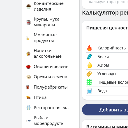
калькулятора реце
Кондитерские
изделия
Калькулятор ре
Крупы, мука,
макароны
Пищевая ценност
Молочные
продукты
Калорийность
Напитки
алкогольные
Белки
Жиры
Овощи и зелень
Углеводы
Орехи и семена
Пищевые воло
Полуфабрикаты
Вода
Птица
Ресторанная еда
Добавить в
Рыба и
морепродукты
Витамины и мин