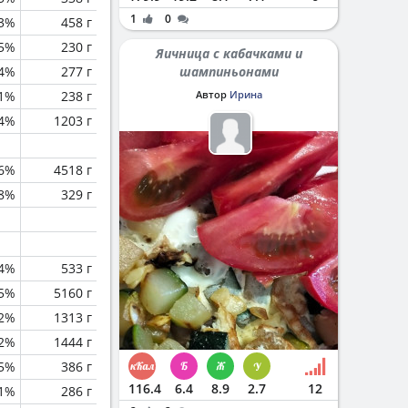
1
0
.3%
458 г
.5%
230 г
Яичница с кабачками и
.4%
277 г
шампиньонами
.1%
238 г
Автор
Ирина
.4%
1203 г
.6%
4518 г
.8%
329 г
.4%
533 г
.5%
5160 г
.2%
1313 г
2%
1444 г
.5%
386 г
116.4
6.4
8.9
2.7
12
.1%
286 г