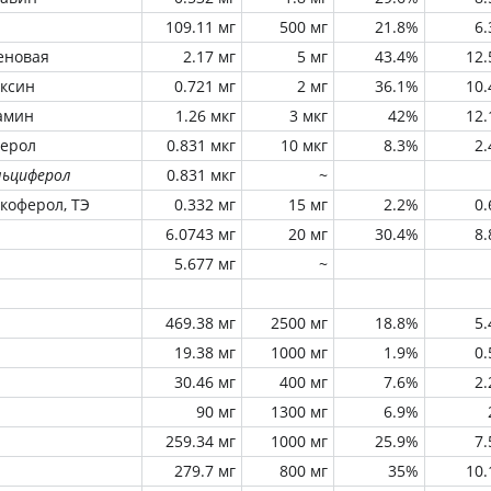
109.11 мг
500 мг
21.8%
6
еновая
2.17 мг
5 мг
43.4%
12
оксин
0.721 мг
2 мг
36.1%
10
амин
1.26 мкг
3 мкг
42%
12
ферол
0.831 мкг
10 мкг
8.3%
2
льциферол
0.831 мкг
~
окоферол, ТЭ
0.332 мг
15 мг
2.2%
0
6.0743 мг
20 мг
30.4%
8
5.677 мг
~
469.38 мг
2500 мг
18.8%
5
19.38 мг
1000 мг
1.9%
0
30.46 мг
400 мг
7.6%
2
90 мг
1300 мг
6.9%
259.34 мг
1000 мг
25.9%
7
279.7 мг
800 мг
35%
10