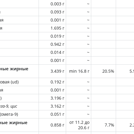
0.003 г
~
я
0.093 г
~
ая
0.001 г
~
ая
1.695 г
~
я
0.019 г
~
0.942 г
~
0.014 г
~
0.001 г
~
ные жирные
3.439 г
min 16.8 г
20.5%
5
овая (ud)
0.192 г
~
ая
0.001 г
~
)
3.196 г
~
га-9, цис
3.162 г
~
(омега-9)
0.051 г
~
ные жирные
от 11.2 до
0.858 г
7.7%
2
20.6 г