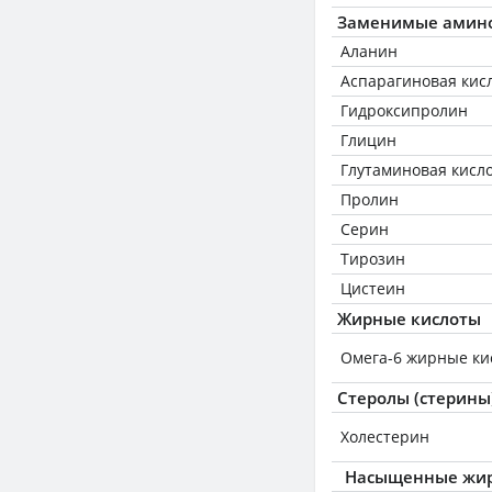
Заменимые амин
Аланин
Аспарагиновая кис
Гидроксипролин
Глицин
Глутаминовая кисл
Пролин
Серин
Тирозин
Цистеин
Жирные кислоты
Омега-6 жирные ки
Стеролы (стерины
Холестерин
Насыщенные жир