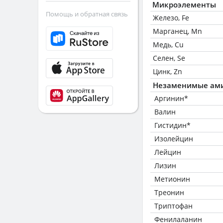
Микроэлементы
Помощь и обратная связь
Железо, Fe
Марганец, Mn
Медь, Cu
Селен, Se
Цинк, Zn
Незаменимые ам
Аргинин*
Валин
Гистидин*
Изолейцин
Лейцин
Лизин
Метионин
Треонин
Триптофан
Фенилаланин