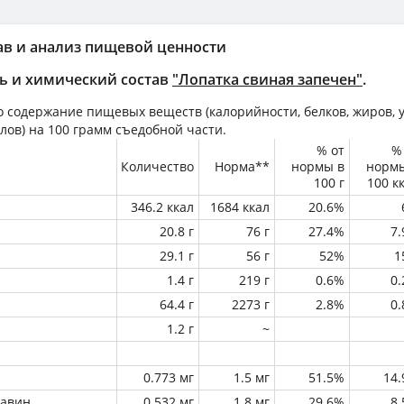
ав и анализ пищевой ценности
ь и химический состав
"Лопатка свиная запечен"
.
 содержание пищевых веществ (калорийности, белков, жиров, у
лов) на
100 грамм
съедобной части.
% от
%
Количество
Норма**
нормы в
норм
100 г
100 к
346.2 ккал
1684 ккал
20.6%
20.8 г
76 г
27.4%
7
29.1 г
56 г
52%
1
1.4 г
219 г
0.6%
0
64.4 г
2273 г
2.8%
0
1.2 г
~
0.773 мг
1.5 мг
51.5%
14
лавин
0.532 мг
1.8 мг
29.6%
8