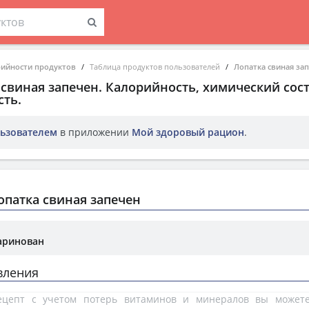
рийности продуктов
Таблица продуктов пользователей
Лопатка свиная за
 свиная запечен
. Калорийность, химический сост
ть.
ьзователем
в приложении
Мой здоровый рацион
.
патка свиная запечен
аринован
вления
рецепт с учетом потерь витаминов и минералов вы може