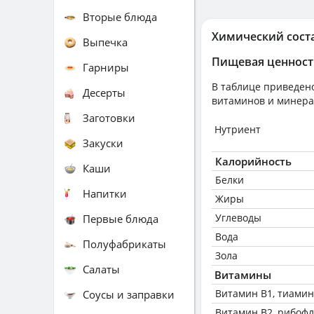
Вторые блюда
Химический сост
Выпечка
Пищевая ценност
Гарниры
В таблице приведено
Десерты
витаминов и минера
Заготовки
Нутриент
Закуски
Калорийность
Каши
Белки
Напитки
Жиры
Углеводы
Первые блюда
Вода
Полуфабрикаты
Зола
Салаты
Витамины
Витамин В1, тиамин
Соусы и заправки
Витамин В2, рибоф