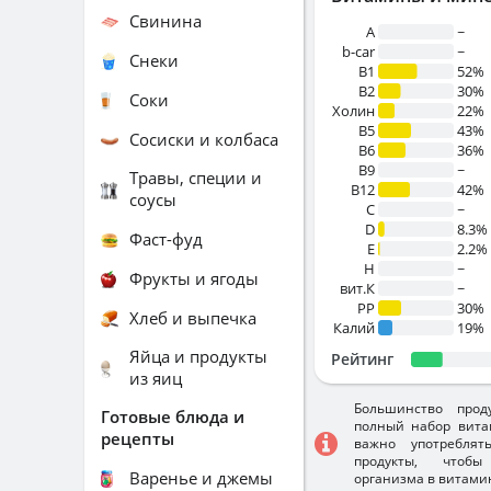
Свинина
A
~
b-car
~
Снеки
В1
52%
B2
30%
Соки
Холин
22%
B5
43%
Сосиски и колбаса
B6
36%
B9
~
Травы, специи и
B12
42%
соусы
C
~
D
8.3%
Фаст-фуд
E
2.2%
H
~
Фрукты и ягоды
вит.К
~
PP
30%
Хлеб и выпечка
Калий
19%
Яйца и продукты
Рейтинг
из яиц
Большинство прод
Готовые блюда и
полный набор вита
рецепты
важно употребля
продукты, чтобы
Варенье и джемы
организма в витами