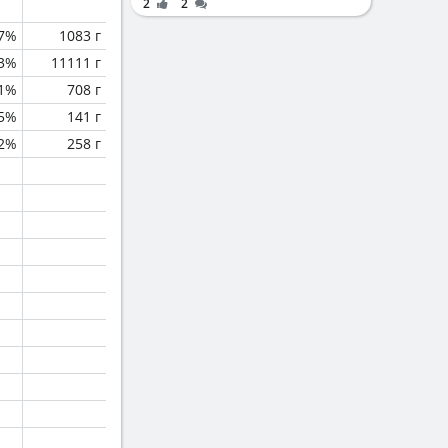
2
2
.7%
1083 г
.3%
11111 г
.1%
708 г
.5%
141 г
.2%
258 г