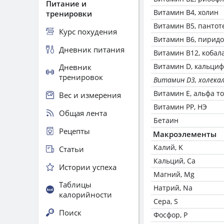
Питание и
Витамин В4, холин
тренировки
Витамин В5, пантот
Курс похудения
Витамин В6, пирид
Дневник питания
Витамин В12, кобал
Витамин D, кальци
Дневник
тренировок
Витамин D3, холека
Витамин Е, альфа т
Вес и измерения
Витамин РР, НЭ
Общая лента
Бетаин
Рецепты
Макроэлементы
Калий, K
Статьи
Кальций, Ca
Истории успеха
Магний, Mg
Таблицы
Натрий, Na
калорийности
Сера, S
Поиск
Фосфор, P