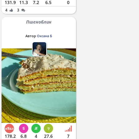
131.9
11.3
7.2
6.5
0
4
3
Пшеноблин
Автор
Оксана Б
178.2
6.8
4
27.6
7