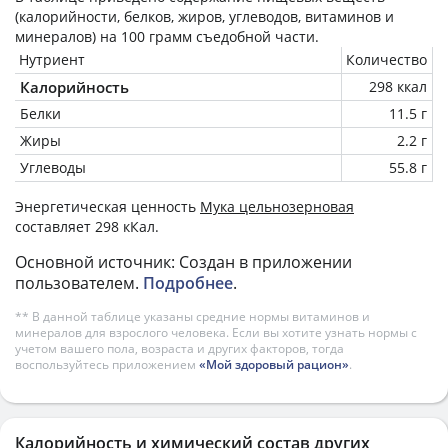
(калорийности, белков, жиров, углеводов, витаминов и
минералов) на
100 грамм
съедобной части.
Нутриент
Количество
Калорийность
298 ккал
Белки
11.5 г
Жиры
2.2 г
Углеводы
55.8 г
Энергетическая ценность
Мука цельнозерновая
составляет 298 кКал.
Основной источник: Создан в приложении
пользователем.
Подробнее
.
** В данной таблице указаны средние нормы витаминов и
минералов для взрослого человека. Если вы хотите узнать нормы с
учетом вашего пола, возраста и других факторов, тогда
воспользуйтесь приложением
«Мой здоровый рацион»
.
Калорийность и химический состав других