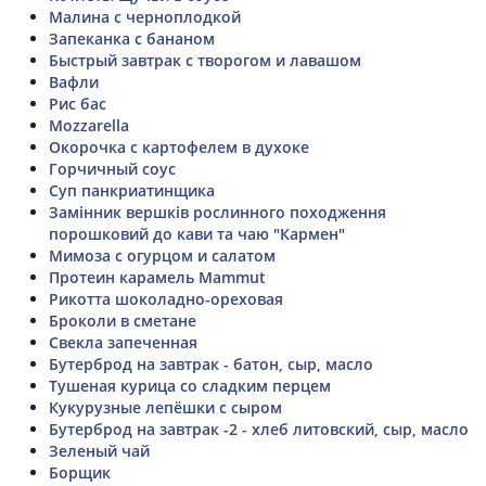
Малина с черноплодкой
Запеканка с бананом
Быстрый завтрак с творогом и лавашом
Вафли
Рис бас
Mozzarella
Окорочка с картофелем в духоке
Горчичный соус
Суп панкриатинщика
Замінник вершків рослинного походження
порошковий до кави та чаю "Кармен"
Мимоза с огурцом и салатом
Протеин карамель Mammut
Рикотта шоколадно-ореховая
Броколи в сметане
Свекла запеченная
Бутерброд на завтрак - батон, сыр, масло
Тушеная курица со сладким перцем
Кукурузные лепёшки с сыром
Бутерброд на завтрак -2 - хлеб литовский, сыр, масло
Зеленый чай
Борщик