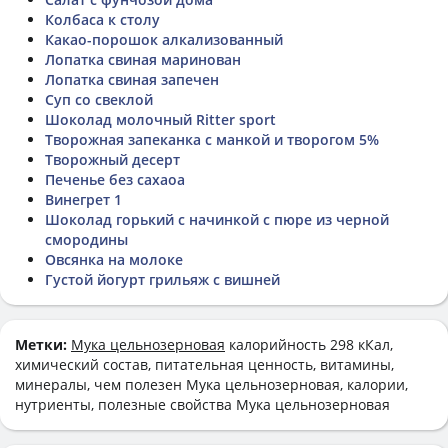
Колбаса к столу
Какао-порошок алкализованный
Лопатка свиная маринован
Лопатка свиная запечен
Суп со свеклой
Шоколад молочный Ritter sport
Творожная запеканка с манкой и творогом 5%
Творожный десерт
Печенье без сахаоа
Винегрет 1
Шоколад горький с начинкой с пюре из черной
смородины
Овсянка на молоке
Густой йогурт грильяж с вишней
Метки:
Мука цельнозерновая
калорийность 298 кКал,
химический состав, питательная ценность, витамины,
минералы, чем полезен Мука цельнозерновая, калории,
нутриенты, полезные свойства Мука цельнозерновая