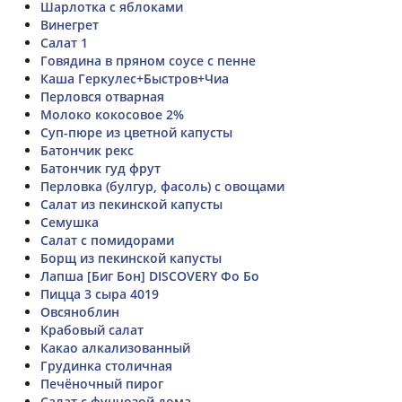
Шарлотка с яблоками
Винегрет
Салат 1
Говядина в пряном соусе с пенне
Каша Геркулес+Быстров+Чиа
Перловся отварная
Молоко кокосовое 2%
Суп-пюре из цветной капусты
Батончик рекс
Батончик гуд фрут
Перловка (булгур, фасоль) с овощами
Салат из пекинской капусты
Семушка
Салат с помидорами
Борщ из пекинской капусты
Лапша [Биг Бон] DISCOVERY Фо Бо
Пицца 3 сыра 4019
Овсяноблин
Крабовый салат
Какао алкализованный
Грудинка столичная
Печёночный пирог
Салат с фунчозой дома