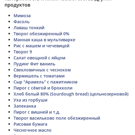
продуктов
Мимоза
Фасоль
Лаваш тонкий
Творог обезжиренный 0%
Манная каша в мультиварке
Рис с машем и чечевицей
Творог 9
Салат овощной с яйцом
Пудинг Фит ваниль
Свекловичных с чесноком
Вермишель с томатами
Сыр "Арамель" с пажитником
Пирог с сёмгой и брокколи
Хлеб белый 80% (Sourdough bread) (цельнозерновой)
Уха из горбуши
Запеканка
Пирог с вишней и т.д.
Творог васильково поле обезжиренный
Рисовая бумага
Чесночное масло