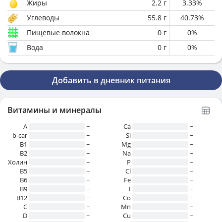
Жиры
2.2
г
3.33
%
Углеводы
55.8
г
40.73
%
Пищевые волокна
0
г
0
%
Вода
0
г
0
%
Добавить в дневник питания
Витамины и минералы
A
~
Ca
~
b-car
~
Si
~
В1
~
Mg
~
B2
~
Na
~
Холин
~
P
~
B5
~
Cl
~
B6
~
Fe
~
B9
~
I
~
B12
~
Co
~
C
~
Mn
~
D
~
Cu
~