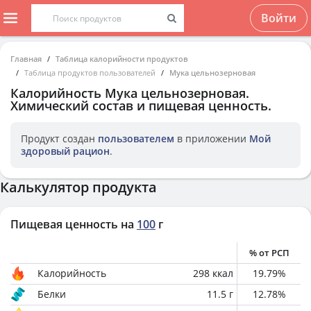
Войти
Главная
Таблица калорийности продуктов
Таблица продуктов пользователей
Мука цельнозерновая
Калорийность
Мука цельнозерновая
.
Химический состав и пищевая ценность.
Продукт создан
пользователем
в приложении
Мой
здоровый рацион
.
Калькулятор продукта
Пищевая ценность на
100
г
% от РСП
Калорийность
298
ккал
19.79
%
Белки
11.5
г
12.78
%