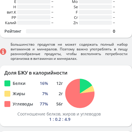
E
~
Mo
~
H
~
Se
~
вит.К
~
F
~
PP
~
Cr
~
Калий
~
Zn
~
Рейтинг
0
Большинство продуктов не может содержать полный набор
витаминов и минералов. Поэтому важно употреблять в пищу
разннообразные продукты, чтобы восполнять потребности
организма в витаминах и минералах.
Доля БЖУ в калорийности
Белки
16
%
12
г
Жиры
7
%
2
г
Углеводы
77
%
56
г
Соотношение белков, жиров и углеводов
1 : 0.2 : 4.9