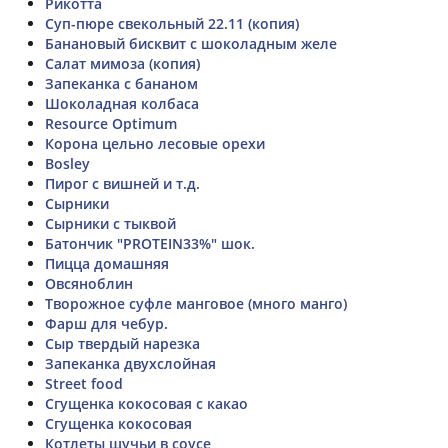
Рикотта
Суп-пюре свекольный 22.11 (копия)
Банановый бисквит с шоколадным желе
Салат мимоза (копия)
Запеканка с бананом
Шоколадная колбаса
Resource Optimum
Корона цельно лесовые орехи
Bosley
Пирог с вишней и т.д.
Сырники
Сырники с тыквой
Батончик "PROTEIN33%" шок.
Пицца домашняя
Овсяноблин
Творожное суфле манговое (много манго)
Фарш для чебур.
Сыр твердый нарезка
Запеканка двухслойная
Street food
Сгущенка кокосовая с какао
Сгущенка кокосовая
Котлеты щучьи в соусе