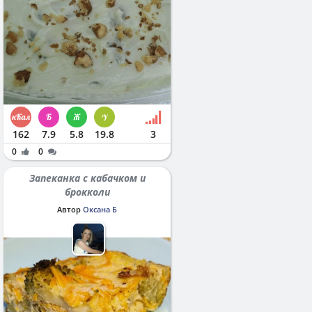
162
7.9
5.8
19.8
3
0
0
Запеканка с кабачком и
брокколи
Автор
Оксана Б