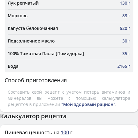
Лук репчатый
130 г
Морковь
83 г
Капуста белокочанная
520 г
Подсолнечное масло
30 г
100% Томатная Паста [Помидорка]
35 г
Вода
2165 г
Способ приготовления
Составить свой рецепт с учетом потерь витаминов и
минералов вы можете с помощью калькулятора
рецептов в приложении
"Мой здоровый рацион"
.
Калькулятор рецепта
Пищевая ценность на
100
г