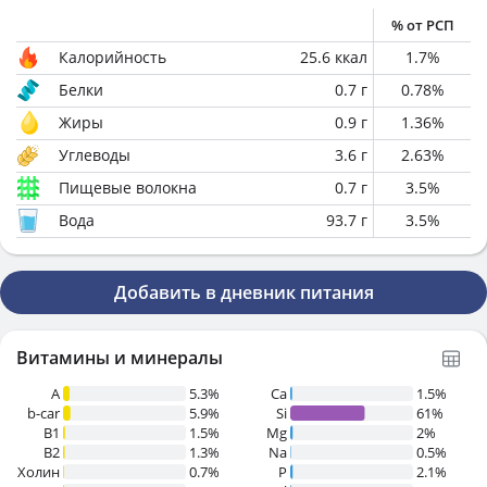
% от РСП
Калорийность
25.6
ккал
1.7
%
Белки
0.7
г
0.78
%
Жиры
0.9
г
1.36
%
Углеводы
3.6
г
2.63
%
Пищевые волокна
0.7
г
3.5
%
Вода
93.7
г
3.5
%
Добавить в дневник питания
Витамины и минералы
A
5.3%
Ca
1.5%
b-car
5.9%
Si
61%
В1
1.5%
Mg
2%
B2
1.3%
Na
0.5%
Холин
0.7%
P
2.1%