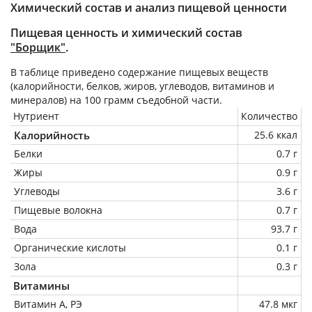
Химический состав и анализ пищевой ценности
Пищевая ценность и химический состав
"Борщик"
.
В таблице приведено содержание пищевых веществ
(калорийности, белков, жиров, углеводов, витаминов и
минералов) на
100 грамм
съедобной части.
Нутриент
Количество
Калорийность
25.6 ккал
Белки
0.7 г
Жиры
0.9 г
Углеводы
3.6 г
Пищевые волокна
0.7 г
Вода
93.7 г
Органические кислоты
0.1 г
Зола
0.3 г
Витамины
Витамин А, РЭ
47.8 мкг