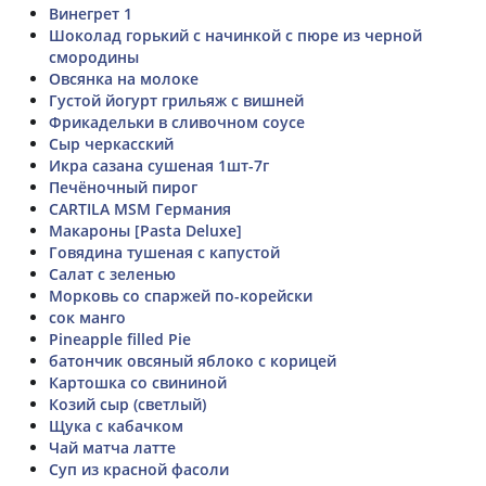
Винегрет 1
Шоколад горький с начинкой с пюре из черной
смородины
Овсянка на молоке
Густой йогурт грильяж с вишней
Фрикадельки в сливочном соусе
Сыр черкасский
Икра сазана сушеная 1шт-7г
Печёночный пирог
CARTILA MSM Германия
Макароны [Pasta Deluxe]
Говядина тушеная с капустой
Салат с зеленью
Морковь со спаржей по-корейски
сок манго
Pineapple filled Pie
батончик овсяный яблоко с корицей
Картошка со свининой
Козий сыр (светлый)
Щука с кабачком
Чай матча латте
Суп из красной фасоли