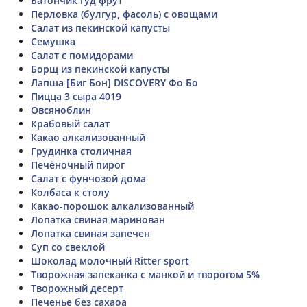
Батончик гуд фрут
Перловка (булгур, фасоль) с овощами
Салат из пекинской капусты
Семушка
Салат с помидорами
Борщ из пекинской капусты
Лапша [Биг Бон] DISCOVERY Фо Бо
Пицца 3 сыра 4019
Овсяноблин
Крабовый салат
Какао алкализованный
Грудинка столичная
Печёночный пирог
Салат с фунчозой дома
Колбаса к столу
Какао-порошок алкализованный
Лопатка свиная маринован
Лопатка свиная запечен
Суп со свеклой
Шоколад молочный Ritter sport
Творожная запеканка с манкой и творогом 5%
Творожный десерт
Печенье без сахаоа