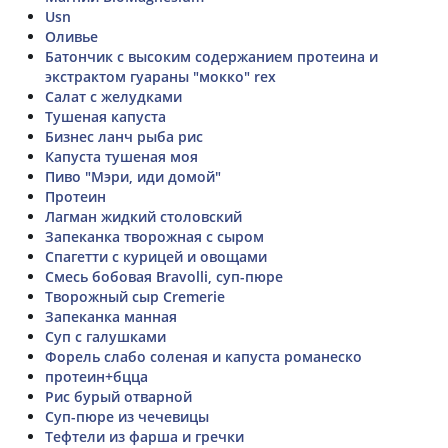
Usn
Оливье
Батончик с высоким содержанием протеина и
экстрактом гуараны "мокко" rex
Салат с желудками
Тушеная капуста
Бизнес ланч рыба рис
Капуста тушеная моя
Пиво "Мэри, иди домой"
Протеин
Лагман жидкий столовский
Запеканка творожная с сыром
Спагетти с курицей и овощами
Смесь бобовая Bravolli, суп-пюре
Творожный сыр Cremerie
Запеканка манная
Суп с галушками
Форель слабо соленая и капуста романеско
протеин+бцца
Рис бурый отварной
Суп-пюре из чечевицы
Тефтели из фарша и гречки