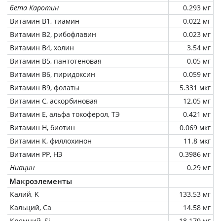
бета Каротин
0.293 мг
Витамин В1, тиамин
0.022 мг
Витамин В2, рибофлавин
0.023 мг
Витамин В4, холин
3.54 мг
Витамин В5, пантотеновая
0.05 мг
Витамин В6, пиридоксин
0.059 мг
Витамин В9, фолаты
5.331 мкг
Витамин C, аскорбиновая
12.05 мг
Витамин Е, альфа токоферол, ТЭ
0.421 мг
Витамин Н, биотин
0.069 мкг
Витамин К, филлохинон
11.8 мкг
Витамин РР, НЭ
0.3986 мг
Ниацин
0.29 мг
Макроэлементы
Калий, K
133.53 мг
Кальций, Ca
14.58 мг
Кремний, Si
18.179 мг