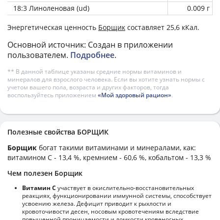
18:3 Линоленовая (ud)
0.009 г
Энергетическая ценность
Борщик
составляет 25,6 кКал.
Основной источник: Создан в приложении
пользователем.
Подробнее
.
** В данной таблице указаны средние нормы витаминов и
минералов для взрослого человека. Если вы хотите узнать нормы с
учетом вашего пола, возраста и других факторов, тогда
воспользуйтесь приложением
«Мой здоровый рацион»
.
Полезные свойства БОРЩИК
Борщик
богат такими витаминами и минералами, как:
витамином C - 13,4 %, кремнием - 60,6 %, кобальтом - 13,3 %
Чем полезен Борщик
Витамин С
участвует в окислительно-восстановительных
реакциях, функционировании иммунной системы, способствует
усвоению железа. Дефицит приводит к рыхлости и
кровоточивости десен, носовым кровотечениям вследствие
повышенной проницаемости и ломкости кровеносных