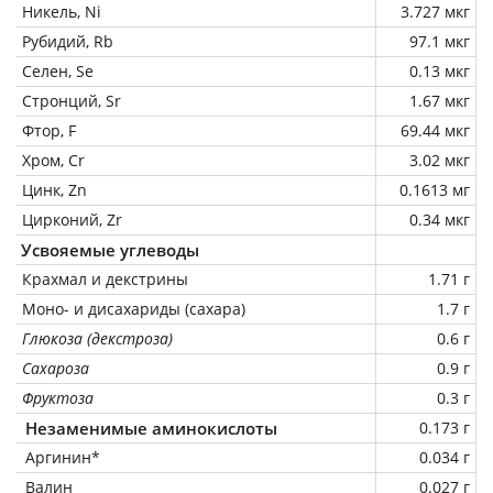
Никель, Ni
3.727 мкг
Рубидий, Rb
97.1 мкг
Селен, Se
0.13 мкг
Стронций, Sr
1.67 мкг
Фтор, F
69.44 мкг
Хром, Cr
3.02 мкг
Цинк, Zn
0.1613 мг
Цирконий, Zr
0.34 мкг
Усвояемые углеводы
Крахмал и декстрины
1.71 г
Моно- и дисахариды (сахара)
1.7 г
Глюкоза (декстроза)
0.6 г
Сахароза
0.9 г
Фруктоза
0.3 г
Незаменимые аминокислоты
0.173 г
Аргинин*
0.034 г
Валин
0.027 г