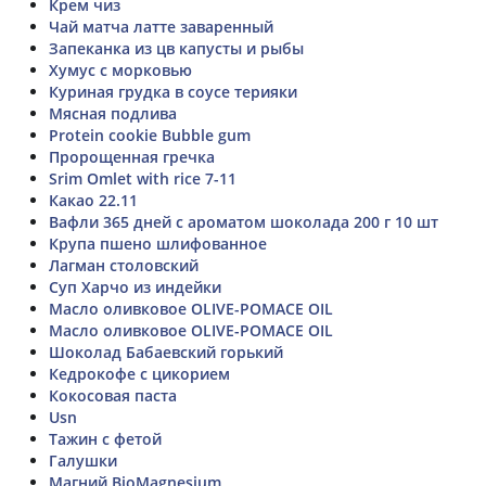
Крем чиз
Чай матча латте заваренный
Запеканка из цв капусты и рыбы
Хумус с морковью
Куриная грудка в соусе терияки
Мясная подлива
Protein cookie Bubble gum
Пророщенная гречка
Srim Omlet with rice 7-11
Какао 22.11
Вафли 365 дней с ароматом шоколада 200 г 10 шт
Крупа пшено шлифованное
Лагман столовский
Суп Харчо из индейки
Масло оливковое OLIVE-POMACE OIL
Масло оливковое OLIVE-POMACE OIL
Шоколад Бабаевский горький
Кедрокофе с цикорием
Кокосовая паста
Usn
Тажин с фетой
Галушки
Магний BioMagnesium