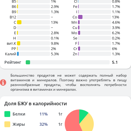
B5
1%
Cl
0.8%
B6
2.9%
Fe
1.7%
B9
1.3%
I
1.1%
B12
~
Co
13%
C
13%
Mn
4.6%
D
~
Cu
3.9%
E
2.8%
Mo
6.2%
H
0.1%
Se
0.2%
вит.К
9.8%
F
1.7%
PP
2%
Cr
6%
Калий
5.3%
Zn
1.3%
Рейтинг
5.1
Большинство продуктов не может содержать полный набор
витаминов и минералов. Поэтому важно употреблять в пищу
разннообразные продукты, чтобы восполнять потребности
организма в витаминах и минералах.
Доля БЖУ в калорийности
Белки
11
%
1
г
Жиры
32
%
1
г