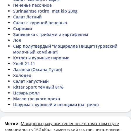
Печенье песочное
Surinaamse rotirol met kip 200g
Салат Летний
Салат с куриной печенью
Сырники
Запеканка с грибами и картофелем
Лол
Сыр полутвердый "Моцарелла Пицца"[Туровский
молочный комбинат]
Котлеты куриные паровые
Хлеб 21.11
Лазанья (Оксана Путан)
Холодец
Салат капустный
Ritter Sport темный 81%
Цезарь ролл
Масло грецкого ореха
Шаурма с курицей и овощами (на гриле)
Метки:
Макароны ракушки тешенные в томатном соусе
калорийность 162 кКал, химический состав, питательная