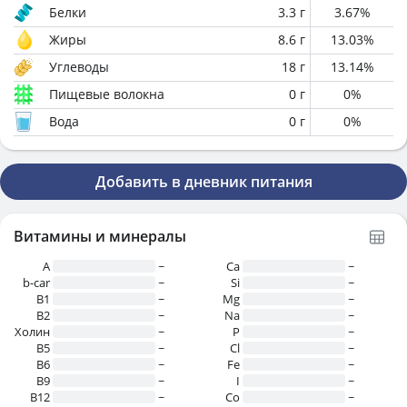
Белки
3.3
г
3.67
%
Жиры
8.6
г
13.03
%
Углеводы
18
г
13.14
%
Пищевые волокна
0
г
0
%
Вода
0
г
0
%
Добавить в дневник питания
Витамины и минералы
A
~
Ca
~
b-car
~
Si
~
В1
~
Mg
~
B2
~
Na
~
Холин
~
P
~
B5
~
Cl
~
B6
~
Fe
~
B9
~
I
~
B12
~
Co
~