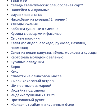
Тыкв маф
Сельдь атлантических слабосоленая сорт1
Панкейки миндальные
смузи киви-ананас
Чахохбили из курицы,( 2 голени )
Хлебцы Ржаные
Кабачки тушеные в сметане
Курица с овощами и фасолью
Сырные палочки
Салат (помидор, авокадо, руккола, базилик,
пармезан)
Салат из пекин капусты, яблок, моркови и курицы
Картофель молодой с зеленью
Куриные оладушки
Борщ
Кекс
Спагетти на оливковом масле
Сырок кокосовый остров
Щи постные с зажаркой
Индейка под сыром
Индейка тушеная 21.11.21
Протеиновый рулет
Жюльен с грибами и куринным филе