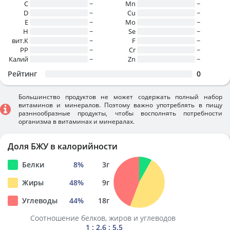
C
~
Mn
~
D
~
Cu
~
E
~
Mo
~
H
~
Se
~
вит.К
~
F
~
PP
~
Cr
~
Калий
~
Zn
~
Рейтинг
0
Большинство продуктов не может содержать полный набор
витаминов и минералов. Поэтому важно употреблять в пищу
разннообразные продукты, чтобы восполнять потребности
организма в витаминах и минералах.
Доля БЖУ в калорийности
Белки
8
%
3
г
Жиры
48
%
9
г
Углеводы
44
%
18
г
Соотношение белков, жиров и углеводов
1 : 2.6 : 5.5