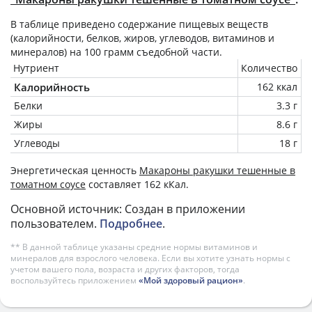
В таблице приведено содержание пищевых веществ
(калорийности, белков, жиров, углеводов, витаминов и
минералов) на
100 грамм
съедобной части.
Нутриент
Количество
Калорийность
162 ккал
Белки
3.3 г
Жиры
8.6 г
Углеводы
18 г
Энергетическая ценность
Макароны ракушки тешенные в
томатном соусе
составляет 162 кКал.
Основной источник: Создан в приложении
пользователем.
Подробнее
.
** В данной таблице указаны средние нормы витаминов и
минералов для взрослого человека. Если вы хотите узнать нормы с
учетом вашего пола, возраста и других факторов, тогда
воспользуйтесь приложением
«Мой здоровый рацион»
.