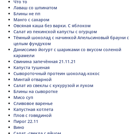
Что то
Лаваш со шпинатом
Блины не пп
Манго с сахаром
Овсяная каша без варки. С яблоком
Салат из пекинской капусты с огурцом
Тёмный шоколад с начинкой Апельсиновый брауни с
целым фундуком
Даниссимо йогурт с шариками со вкусом соленой
карамели
Свинина запечённая 21.11.21
Капуста тушеная
Сывороточный протеин шоколад-кокос
Минтай отварной
Салат из свеклы с кукурузой и луком
Блины на сыворотке
Мисо суп
Сливовое варенье
Капустная котлета
Плов с говядиной
Пирог 22.11
Вино
Салат -свекла с яйцом