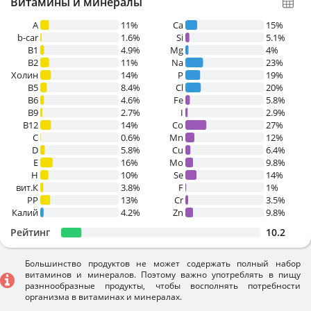
Витамины и минералы
A
11%
Ca
15%
b-car
1.6%
Si
5.1%
В1
4.9%
Mg
4%
B2
11%
Na
23%
Холин
14%
P
19%
B5
8.4%
Cl
20%
B6
4.6%
Fe
5.8%
B9
2.7%
I
2.9%
B12
14%
Co
27%
C
0.6%
Mn
12%
D
5.8%
Cu
6.4%
E
16%
Mo
9.8%
H
10%
Se
14%
вит.К
3.8%
F
1%
PP
13%
Cr
3.5%
Калий
4.2%
Zn
9.8%
Рейтинг
10.2
Большинство продуктов не может содержать полный набор
витаминов и минералов. Поэтому важно употреблять в пищу
разннообразные продукты, чтобы восполнять потребности
организма в витаминах и минералах.