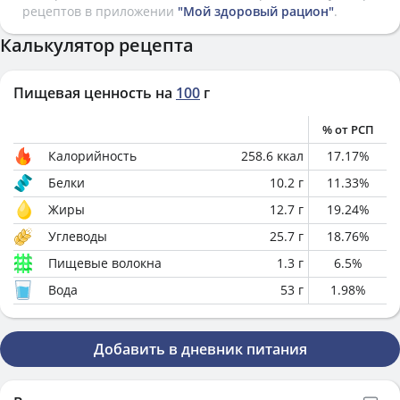
рецептов в приложении
"Мой здоровый рацион"
.
Калькулятор рецепта
Пищевая ценность на
100
г
% от РСП
Калорийность
258.6
ккал
17.17
%
Белки
10.2
г
11.33
%
Жиры
12.7
г
19.24
%
Углеводы
25.7
г
18.76
%
Пищевые волокна
1.3
г
6.5
%
Вода
53
г
1.98
%
Добавить в дневник питания