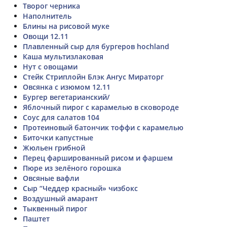
Творог черника
Наполнитель
Блины на рисовой муке
Овощи 12.11
Плавленный сыр для бургеров hochland
Каша мультизлаковая
Нут с овощами
Стейк Стриплойн Блэк Ангус Мираторг
Овсянка с изюмом 12.11
Бургер вегетарианский/
Яблочный пирог с карамелью в сковороде
Соус для салатов 104
Протеиновый батончик тоффи с карамелью
Биточки капустные
Жюльен грибной
Перец фаршированный рисом и фаршем
Пюре из зелёного горошка
Овсяные вафли
Сыр “Чеддер красный» чизбокс
Воздушный амарант
Тыквенный пирог
Паштет