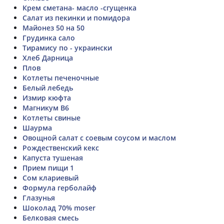
Крем сметана- масло -сгущенка
Салат из пекинки и помидора
Майонез 50 на 50
Грудинка сало
Тирамису по - украински
Хлеб Дарница
Плов
Котлеты печеночные
Белый лебедь
Измир кюфта
Магникум B6
Котлеты свиные
Шаурма
Овощной салат с соевым соусом и маслом
Рождественский кекс
Капуста тушеная
Прием пищи 1
Сом клариевый
Формула герболайф
Глазунья
Шоколад 70% moser
Белковая смесь