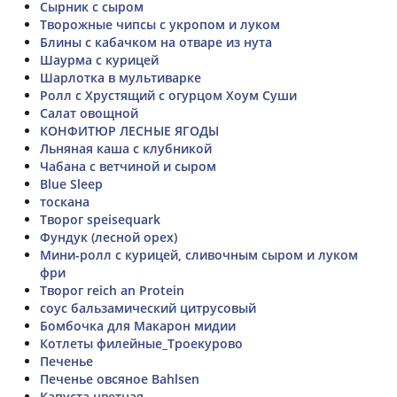
Сырник с сыром
Творожные чипсы с укропом и луком
Блины с кабачком на отваре из нута
Шаурма с курицей
Шарлотка в мультиварке
Ролл с Хрустящий с огурцом Хоум Суши
Салат овощной
КОНФИТЮР ЛЕСНЫЕ ЯГОДЫ
Льняная каша с клубникой
Чабана с ветчиной и сыром
Blue Sleep
тоскана
Творог speisequark
Фундук (лесной орех)
Мини-ролл с курицей, сливочным сыром и луком
фри
Творог reich an Protein
соус бальзамический цитрусовый
Бомбочка для Макарон мидии
Котлеты филейные_Троекурово
Печенье
Печенье овсяное Bahlsen
Капуста цветная_