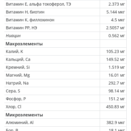
Витамин Е, альфа токоферол, ТЭ
2.373 мг
Витамин Н, биотин
5.144 мкг
Витамин К, филлохинон
4.5 мкг
Витамин РР, НЭ
2.5057 мг
Ниацин
0.562 мг
Макроэлементы
Калий, K
105.23 мг
Кальций, Ca
149.52 мг
Кремний, Si
1.519 мг
Магний, Mg
16.01 мг
Натрий, Na
292.7 мг
Сера, S
98.14 мг
Фосфор, P
151.2 мг
Хлор, Cl
450.83 мг
Микроэлементы
Алюминий, Al
382.9 мкг
Бор, B
18.1 мкг