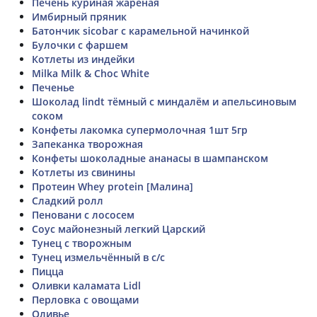
Печень куриная жареная
Имбирный пряник
Батончик sicobar с карамельной начинкой
Булочки с фаршем
Котлеты из индейки
Milka Milk & Choc White
Печенье
Шоколад lindt тёмный с миндалём и апельсиновым
соком
Конфеты лакомка супермолочная 1шт 5гр
Запеканка творожная
Конфеты шоколадные ананасы в шампанском
Котлеты из свинины
Протеин Whey protein [Малина]
Сладкий ролл
Пеновани с лососем
Соус майонезный легкий Царский
Тунец с творожным
Тунец измельчённый в с/с
Пицца
Оливки каламата Lidl
Перловка с овощами
Оливье