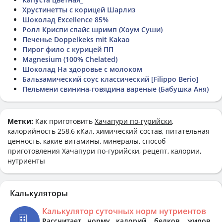
Хрустинетты с корицей Шарлиз
Шоколад Excellence 85%
Ролл Криспи спайс шримп (Хоум Суши)
Печенье Doppelkeks mit Kakao
Пирог фило с курицей ПП
Magnesium (100% Chelated)
Шоколад На здоровье с молоком
Бальзамический соус классический [Filippo Berio]
Пельмени свинина-говядина вареные (Бабушка Аня)
Метки:
Как приготовить
Хачапури по-гурийски
,
калорийность 258,6 кКал, химический состав, питательная
ценность, какие витамины, минералы, способ
приготовления Хачапури по-гурийски, рецепт, калории,
нутриенты
Калькуляторы
Калькулятор суточных норм нутриентов
Рассчитает норму калорий, белков, жиров,