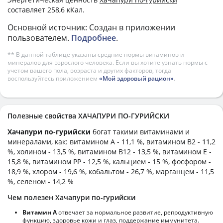
составляет 258,6 кКал.
Основной источник: Создан в приложении
пользователем.
Подробнее
.
** В данной таблице указаны средние нормы витаминов и
минералов для взрослого человека. Если вы хотите узнать нормы с
учетом вашего пола, возраста и других факторов, тогда
воспользуйтесь приложением
«Мой здоровый рацион»
.
Полезные свойства ХАЧАПУРИ ПО-ГУРИЙСКИ
Хачапури по-гурийски
богат такими витаминами и
минералами, как: витамином А - 11,1 %, витамином B2 - 11,2
%, холином - 13,5 %, витамином B12 - 13,5 %, витамином E -
15,8 %, витамином PP - 12,5 %, кальцием - 15 %, фосфором -
18,9 %, хлором - 19,6 %, кобальтом - 26,7 %, марганцем - 11,5
%, селеном - 14,2 %
Чем полезен Хачапури по-гурийски
Витамин А
отвечает за нормальное развитие, репродуктивную
функцию, здоровье кожи и глаз, поддержание иммунитета.