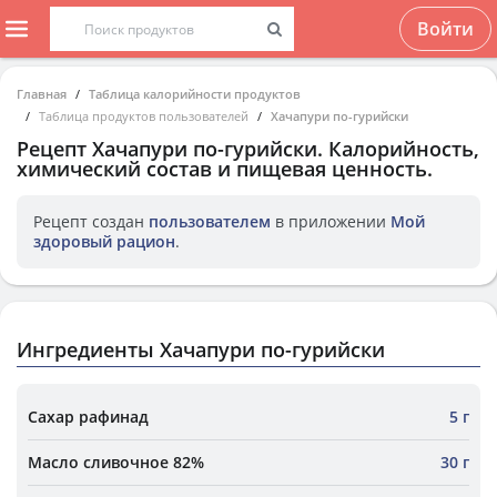
Войти
Главная
Таблица калорийности продуктов
Таблица продуктов пользователей
Хачапури по-гурийски
Рецепт
Хачапури по-гурийски
. Калорийность,
химический состав и пищевая ценность.
Рецепт создан
пользователем
в приложении
Мой
здоровый рацион
.
Ингредиенты Хачапури по-гурийски
Сахар рафинад
5 г
Масло сливочное 82%
30 г