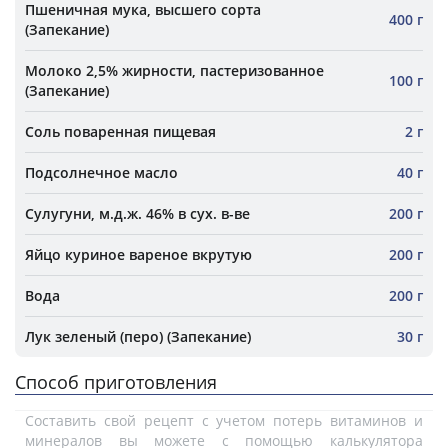
Пшеничная мука, высшего сорта
400 г
(Запекание)
Молоко 2,5% жирности, пастеризованное
100 г
(Запекание)
Соль поваренная пищевая
2 г
Подсолнечное масло
40 г
Сулугуни, м.д.ж. 46% в сух. в-ве
200 г
Яйцо куриное вареное вкрутую
200 г
Вода
200 г
Лук зеленый (перо) (Запекание)
30 г
Способ приготовления
Составить свой рецепт с учетом потерь витаминов и
минералов вы можете с помощью калькулятора