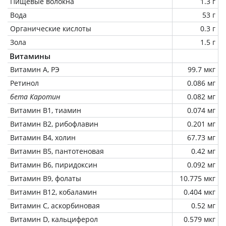
Пищевые волокна
1.3 г
Вода
53 г
Органические кислоты
0.3 г
Зола
1.5 г
Витамины
Витамин А, РЭ
99.7 мкг
Ретинол
0.086 мг
бета Каротин
0.082 мг
Витамин В1, тиамин
0.074 мг
Витамин В2, рибофлавин
0.201 мг
Витамин В4, холин
67.73 мг
Витамин В5, пантотеновая
0.42 мг
Витамин В6, пиридоксин
0.092 мг
Витамин В9, фолаты
10.775 мкг
Витамин В12, кобаламин
0.404 мкг
Витамин C, аскорбиновая
0.52 мг
Витамин D, кальциферол
0.579 мкг