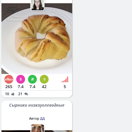
265
7.4
7.4
42
5
10
21
Сырники низкоуглеводные
Автор
ДД