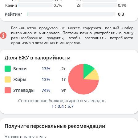
Калий
0.7%
Zn
0.1%
Рейтинг
0.3
Большинство продуктов не может содержать полный набор
витаминов и минералов. Поэтому важно употреблять в пищу
разннообразные продукты, чтобы восполнять потребности
организма в витаминах и минералах.
Доля БЖУ в калорийности
Белки
13
%
2
г
Жиры
13
%
1
г
Углеводы
74
%
9
г
Соотношение белков, жиров и углеводов
1 : 0.4 : 5.7
Получите персональные рекомендации
Укажите вашу цель