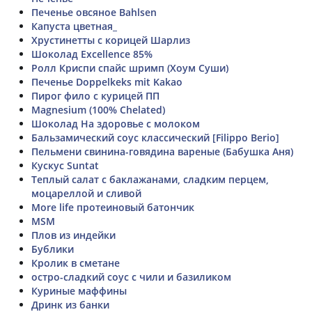
Печенье овсяное Bahlsen
Капуста цветная_
Хрустинетты с корицей Шарлиз
Шоколад Excellence 85%
Ролл Криспи спайс шримп (Хоум Суши)
Печенье Doppelkeks mit Kakao
Пирог фило с курицей ПП
Magnesium (100% Chelated)
Шоколад На здоровье с молоком
Бальзамический соус классический [Filippo Berio]
Пельмени свинина-говядина вареные (Бабушка Аня)
Кускус Suntat
Теплый салат с баклажанами, сладким перцем,
моцареллой и сливой
More life протеиновый батончик
MSM
Плов из индейки
Бублики
Кролик в сметане
остро-сладкий соус с чили и базиликом
Куриные маффины
Дринк из банки