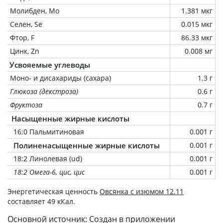
Молибден, Mo
1.381 мкг
Селен, Se
0.015 мкг
Фтор, F
86.33 мкг
Цинк, Zn
0.008 мг
Усвояемые углеводы
Моно- и дисахариды (сахара)
1.3 г
Глюкоза (декстроза)
0.6 г
Фруктоза
0.7 г
Насыщенные жирные кислоты
16:0 Пальмитиновая
0.001 г
Полиненасыщенные жирные кислоты
0.001 г
18:2 Линолевая (ud)
0.001 г
18:2 Омега-6, цис, цис
0.001 г
Энергетическая ценность
Овсянка с изюмом 12.11
составляет 49 кКал.
Основной источник: Создан в приложении