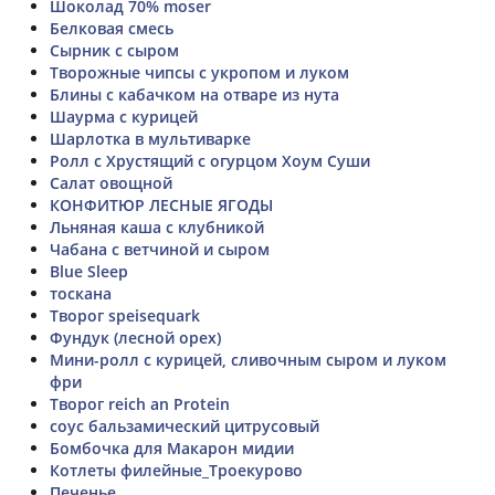
Шоколад 70% moser
Белковая смесь
Сырник с сыром
Творожные чипсы с укропом и луком
Блины с кабачком на отваре из нута
Шаурма с курицей
Шарлотка в мультиварке
Ролл с Хрустящий с огурцом Хоум Суши
Салат овощной
КОНФИТЮР ЛЕСНЫЕ ЯГОДЫ
Льняная каша с клубникой
Чабана с ветчиной и сыром
Blue Sleep
тоскана
Творог speisequark
Фундук (лесной орех)
Мини-ролл с курицей, сливочным сыром и луком
фри
Творог reich an Protein
соус бальзамический цитрусовый
Бомбочка для Макарон мидии
Котлеты филейные_Троекурово
Печенье