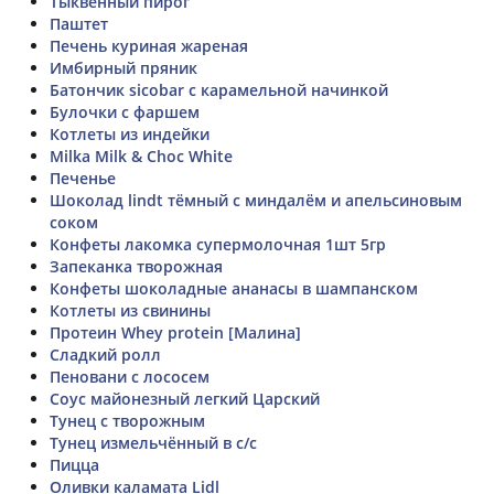
Тыквенный пирог
Паштет
Печень куриная жареная
Имбирный пряник
Батончик sicobar с карамельной начинкой
Булочки с фаршем
Котлеты из индейки
Milka Milk & Choc White
Печенье
Шоколад lindt тёмный с миндалём и апельсиновым
соком
Конфеты лакомка супермолочная 1шт 5гр
Запеканка творожная
Конфеты шоколадные ананасы в шампанском
Котлеты из свинины
Протеин Whey protein [Малина]
Сладкий ролл
Пеновани с лососем
Соус майонезный легкий Царский
Тунец с творожным
Тунец измельчённый в с/с
Пицца
Оливки каламата Lidl