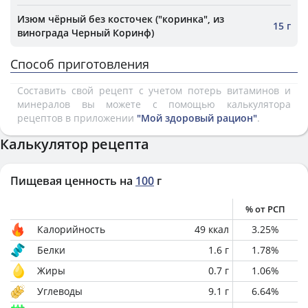
Изюм чёрный без косточек ("коринка", из
15 г
винограда Черный Коринф)
Способ приготовления
Составить свой рецепт с учетом потерь витаминов и
минералов вы можете с помощью калькулятора
рецептов в приложении
"Мой здоровый рацион"
.
Калькулятор рецепта
Пищевая ценность на
100
г
% от РСП
Калорийность
49
ккал
3.25
%
Белки
1.6
г
1.78
%
Жиры
0.7
г
1.06
%
Углеводы
9.1
г
6.64
%