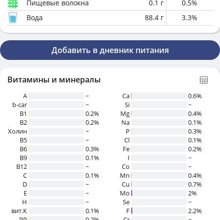
Пищевые волокна
0.1
г
0.5
%
Вода
88.4
г
3.3
%
Добавить в дневник питания
Витамины и минералы
A
~
Ca
0.6%
b-car
~
Si
~
В1
0.2%
Mg
0.4%
B2
0.2%
Na
0.1%
Холин
~
P
0.3%
B5
~
Cl
0.1%
B6
0.3%
Fe
0.2%
B9
0.1%
I
~
B12
~
Co
~
C
0.1%
Mn
0.4%
D
~
Cu
0.7%
E
~
Mo
2%
H
~
Se
~
вит.К
0.1%
F
2.2%
PP
0.2%
Cr
~