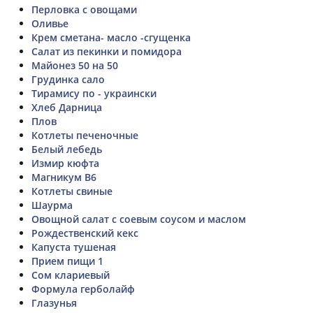
Перловка с овощами
Оливье
Крем сметана- масло -сгущенка
Салат из пекинки и помидора
Майонез 50 на 50
Грудинка сало
Тирамису по - украински
Хлеб Дарница
Плов
Котлеты печеночные
Белый лебедь
Измир кюфта
Магникум B6
Котлеты свиные
Шаурма
Овощной салат с соевым соусом и маслом
Рождественский кекс
Капуста тушеная
Прием пищи 1
Сом клариевый
Формула герболайф
Глазунья