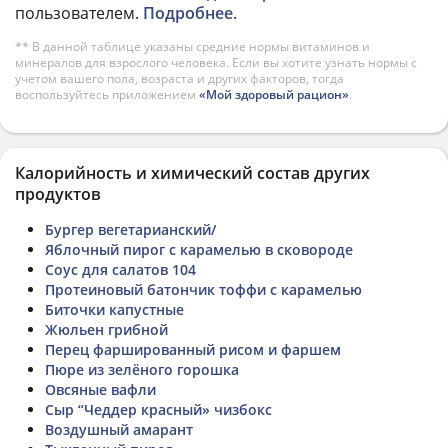
пользователем.
Подробнее
.
** В данной таблице указаны средние нормы витаминов и
минералов для взрослого человека. Если вы хотите узнать нормы с
учетом вашего пола, возраста и других факторов, тогда
воспользуйтесь приложением
«Мой здоровый рацион»
.
Калорийность и химический состав других
продуктов
Бургер вегетарианский/
Яблочный пирог с карамелью в сковороде
Соус для салатов 104
Протеиновый батончик тоффи с карамелью
Биточки капустные
Жюльен грибной
Перец фаршированный рисом и фаршем
Пюре из зелёного горошка
Овсяные вафли
Сыр “Чеддер красный» чизбокс
Воздушный амарант