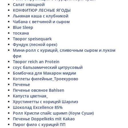
Салат овощной
КОНФИТЮР ЛЕСНЫЕ ЯГОДЫ
Льняная каша с клубникой
Чабана с ветчиной и сыром
Blue Sleep
тоскана
Творог speisequark
Фундук (лесной орех)
Мини-ролл с курицей, сливочным сыром и луком
фри
Творог reich an Protein
соус бальзамический цитрусовый
Бомбочка для Макарон мидии
Котлеты филейные_Троекурово
Печенье
Печенье овсяное Bahlsen
Капуста цветная_
Хрустинетты с корицей Шарлиз
Шоколад Excellence 85%
Ролл Криспи спайс шримп (Хоум Суши)
Печенье Doppelkeks mit Kakao
Пирог фило с курицей ПП