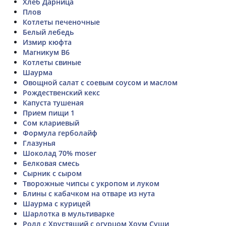
Хлеб Дарница
Плов
Котлеты печеночные
Белый лебедь
Измир кюфта
Магникум B6
Котлеты свиные
Шаурма
Овощной салат с соевым соусом и маслом
Рождественский кекс
Капуста тушеная
Прием пищи 1
Сом клариевый
Формула герболайф
Глазунья
Шоколад 70% moser
Белковая смесь
Сырник с сыром
Творожные чипсы с укропом и луком
Блины с кабачком на отваре из нута
Шаурма с курицей
Шарлотка в мультиварке
Ролл с Хрустящий с огурцом Хоум Суши