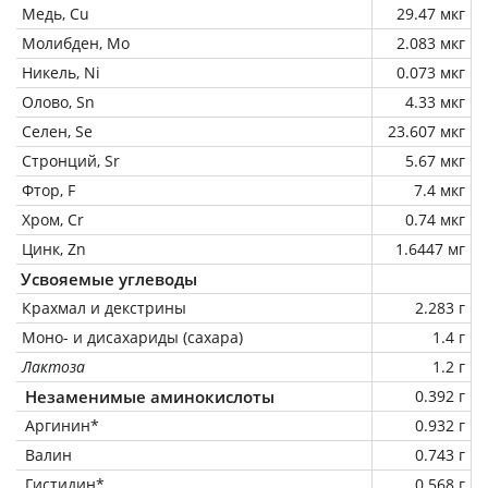
Медь, Cu
29.47 мкг
Молибден, Mo
2.083 мкг
Никель, Ni
0.073 мкг
Олово, Sn
4.33 мкг
Селен, Se
23.607 мкг
Стронций, Sr
5.67 мкг
Фтор, F
7.4 мкг
Хром, Cr
0.74 мкг
Цинк, Zn
1.6447 мг
Усвояемые углеводы
Крахмал и декстрины
2.283 г
Моно- и дисахариды (сахара)
1.4 г
Лактоза
1.2 г
Незаменимые аминокислоты
0.392 г
Аргинин*
0.932 г
Валин
0.743 г
Гистидин*
0.568 г