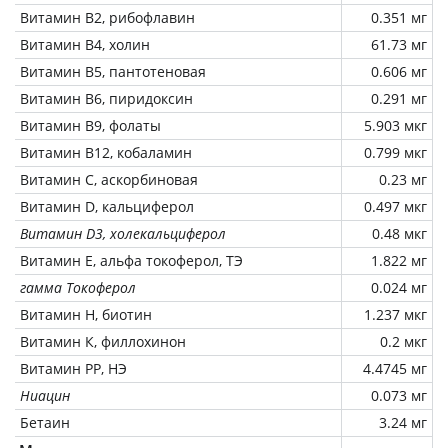
Витамин В2, рибофлавин
0.351 мг
Витамин В4, холин
61.73 мг
Витамин В5, пантотеновая
0.606 мг
Витамин В6, пиридоксин
0.291 мг
Витамин В9, фолаты
5.903 мкг
Витамин В12, кобаламин
0.799 мкг
Витамин C, аскорбиновая
0.23 мг
Витамин D, кальциферол
0.497 мкг
Витамин D3, холекальциферол
0.48 мкг
Витамин Е, альфа токоферол, ТЭ
1.822 мг
гамма Токоферол
0.024 мг
Витамин Н, биотин
1.237 мкг
Витамин К, филлохинон
0.2 мкг
Витамин РР, НЭ
4.4745 мг
Ниацин
0.073 мг
Бетаин
3.24 мг