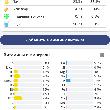
Жиры
23.3
г
35.3
%
Углеводы
4.3
г
3.14
%
Пищевые волокна
0.1
г
0.5
%
Вода
56.2
г
2.1
%
Добавить в дневник питания
Витамины и минералы
A
0.8%
Ca
5.3%
b-car
0.1%
Si
0.4%
В1
12%
Mg
4%
B2
20%
Na
5.5%
Холин
12%
P
18%
B5
12%
Cl
1.6%
B6
15%
Fe
4.4%
B9
1.5%
I
2%
B12
27%
Co
3.9%
C
0.3%
Mn
1.4%
D
5%
Cu
2.9%