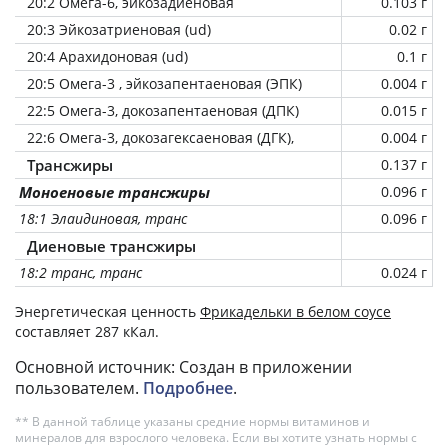
20:2 Омега-6, эйкозадиеновая
0.103 г
20:3 Эйкозатриеновая (ud)
0.02 г
20:4 Арахидоновая (ud)
0.1 г
20:5 Омега-3 , эйкозапентаеновая (ЭПК)
0.004 г
22:5 Омега-3, докозапентаеновая (ДПК)
0.015 г
22:6 Омега-3, докозагексаеновая (ДГК),
0.004 г
Трансжиры
0.137 г
Моноеновые трансжиры
0.096 г
18:1 Элаидиновая, транс
0.096 г
Диеновые трансжиры
18:2 транс, транс
0.024 г
Энергетическая ценность
Фрикадельки в белом соусе
составляет 287 кКал.
Основной источник: Создан в приложении
пользователем.
Подробнее
.
** В данной таблице указаны средние нормы витаминов и
минералов для взрослого человека. Если вы хотите узнать нормы с