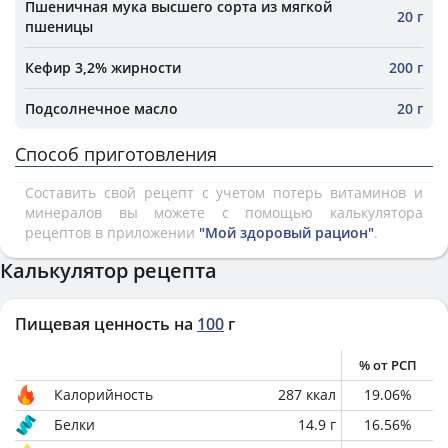
Пшеничная мука высшего сорта из мягкой
20 г
пшеницы
Кефир 3,2% жирности
200 г
Подсолнечное масло
20 г
Способ приготовления
Составить свой рецепт с учетом потерь витаминов и
минералов вы можете с помощью калькулятора
рецептов в приложении
"Мой здоровый рацион"
.
Калькулятор рецепта
Пищевая ценность на
100
г
% от РСП
Калорийность
287
ккал
19.06
%
Белки
14.9
г
16.56
%