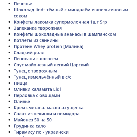
Печенье
Шоколад lindt тёмный с миндалём и апельсиновым
соком
Конфеты лакомка супермолочная 1шт 5гр
Запеканка творожная
Конфеты шоколадные ананасы в шампанском
Котлеты из свинины
Протеин Whey protein [Малина]
Сладкий ролл
Пеновани с лососем
Соус майонезный легкий Царский
Тунец с творожным
Тунец измельчённый в с/с
Пицца
Оливки каламата Lidl
Перловка с овощами
Оливье
Крем сметана- масло -сгущенка
Салат из пекинки и помидора
Майонез 50 на 50
Грудинка сало
Тирамису по - украински