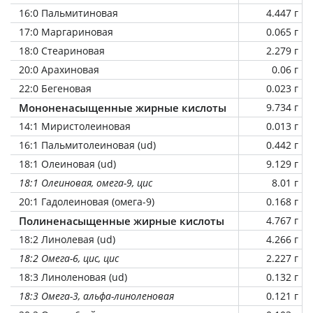
16:0 Пальмитиновая
4.447 г
17:0 Маргариновая
0.065 г
18:0 Стеариновая
2.279 г
20:0 Арахиновая
0.06 г
22:0 Бегеновая
0.023 г
Мононенасыщенные жирные кислоты
9.734 г
14:1 Миристолеиновая
0.013 г
16:1 Пальмитолеиновая (ud)
0.442 г
18:1 Олеиновая (ud)
9.129 г
18:1 Олеиновая, омега-9, цис
8.01 г
20:1 Гадолеиновая (омега-9)
0.168 г
Полиненасыщенные жирные кислоты
4.767 г
18:2 Линолевая (ud)
4.266 г
18:2 Омега-6, цис, цис
2.227 г
18:3 Линоленовая (ud)
0.132 г
18:3 Омега-3, альфа-линоленовая
0.121 г