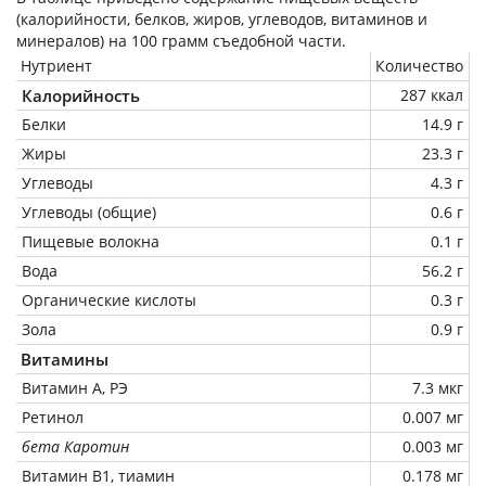
(калорийности, белков, жиров, углеводов, витаминов и
минералов) на
100 грамм
съедобной части.
Нутриент
Количество
Калорийность
287 ккал
Белки
14.9 г
Жиры
23.3 г
Углеводы
4.3 г
Углеводы (общие)
0.6 г
Пищевые волокна
0.1 г
Вода
56.2 г
Органические кислоты
0.3 г
Зола
0.9 г
Витамины
Витамин А, РЭ
7.3 мкг
Ретинол
0.007 мг
бета Каротин
0.003 мг
Витамин В1, тиамин
0.178 мг