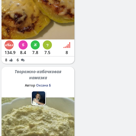
134.9
8.4
7.8
7.5
8
8
6
Творожно-кабачковая
намазка
Автор
Оксана Б