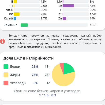
E
12%
Mo
3%
H
2.5%
Se
43%
вит.К
0.2%
F
0.2%
PP
22%
Cr
1.5%
Калий
8.7%
Zn
14%
Рейтинг
10.8
Большинство продуктов не может содержать полный набор
витаминов и минералов. Поэтому важно употреблять в пищу
разннообразные продукты, чтобы восполнять потребности
организма в витаминах и минералах.
Доля БЖУ в калорийности
Белки
21
%
15
г
Жиры
73
%
23
г
Углеводы
6
%
4
г
Соотношение белков, жиров и углеводов
1 : 1.6 : 0.3