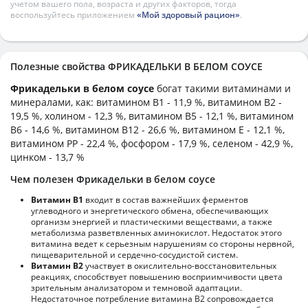
учетом вашего пола, возраста и других факторов, тогда
воспользуйтесь приложением
«Мой здоровый рацион»
.
Полезные свойства ФРИКАДЕЛЬКИ В БЕЛОМ СОУСЕ
Фрикадельки в белом соусе
богат такими витаминами и
минералами, как: витамином B1 - 11,9 %, витамином B2 -
19,5 %, холином - 12,3 %, витамином B5 - 12,1 %, витамином
B6 - 14,6 %, витамином B12 - 26,6 %, витамином E - 12,1 %,
витамином PP - 22,4 %, фосфором - 17,9 %, селеном - 42,9 %,
цинком - 13,7 %
Чем полезен Фрикадельки в белом соусе
Витамин В1
входит в состав важнейших ферментов
углеводного и энергетического обмена, обеспечивающих
организм энергией и пластическими веществами, а также
метаболизма разветвленных аминокислот. Недостаток этого
витамина ведет к серьезным нарушениям со стороны нервной,
пищеварительной и сердечно-сосудистой систем.
Витамин В2
участвует в окислительно-восстановительных
реакциях, способствует повышению восприимчивости цвета
зрительным анализатором и темновой адаптации.
Недостаточное потребление витамина В2 сопровождается