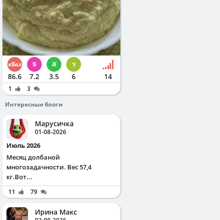
86.6
7.2
3.5
6
14
1
3
Интересные блоги
Марусичка
01-08-2026
Июль 2026
Месяц долбаной
многозадачности. Вес 57,4
кг.Вот...
11
79
Ирина Макс