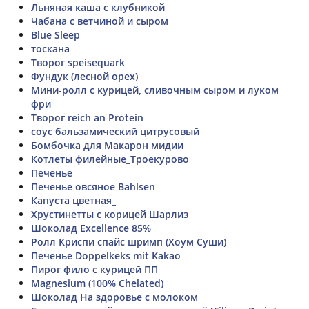
Льняная каша с клубникой
Чабана с ветчиной и сыром
Blue Sleep
тоскана
Творог speisequark
Фундук (лесной орех)
Мини-ролл с курицей, сливочным сыром и луком
фри
Творог reich an Protein
соус бальзамический цитрусовый
Бомбочка для Макарон мидии
Котлеты филейные_Троекурово
Печенье
Печенье овсяное Bahlsen
Капуста цветная_
Хрустинетты с корицей Шарлиз
Шоколад Excellence 85%
Ролл Криспи спайс шримп (Хоум Суши)
Печенье Doppelkeks mit Kakao
Пирог фило с курицей ПП
Magnesium (100% Chelated)
Шоколад На здоровье с молоком