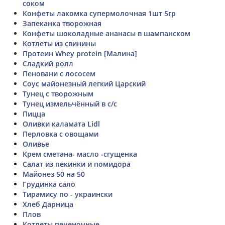
соком
Конфеты лакомка супермолочная 1шт 5гр
Запеканка творожная
Конфеты шоколадные ананасы в шампанском
Котлеты из свинины
Протеин Whey protein [Малина]
Сладкий ролл
Пеновани с лососем
Соус майонезный легкий Царский
Тунец с творожным
Тунец измельчённый в с/с
Пицца
Оливки каламата Lidl
Перловка с овощами
Оливье
Крем сметана- масло -сгущенка
Салат из пекинки и помидора
Майонез 50 на 50
Грудинка сало
Тирамису по - украински
Хлеб Дарница
Плов
Котлеты печеночные