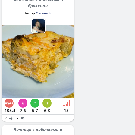
брокколи
Автор
Оксана Б
108.4
7.6
5.7
6.3
15
2
7
Яичница с кабачками и