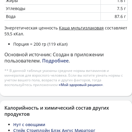
Жиры
1.6 г
Углеводы
7.5 г
Вода
87.6 г
Энергетическая ценность
Каша мультизлаковая
составляет
59,5 кКал.
Порция = 200 гр (119 кКал)
Основной источник: Создан в приложении
пользователем.
Подробнее
.
** В данной таблице указаны средние нормы витаминов и
минералов для взрослого человека. Если вы хотите узнать нормы с
учетом вашего пола, возраста и других факторов, тогда
воспользуйтесь приложением
«Мой здоровый рацион»
.
Калорийность и химический состав других
продуктов
Нут с овощами
Стейк Стриплойн Блэк Ангус Мираторг