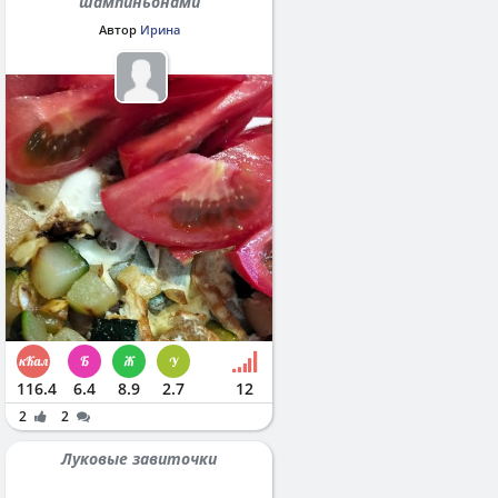
шампиньонами
Автор
Ирина
116.4
6.4
8.9
2.7
12
2
2
Луковые завиточки