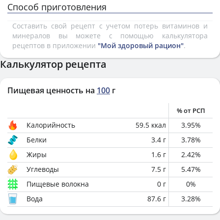
Способ приготовления
Составить свой рецепт с учетом потерь витаминов и
минералов вы можете с помощью калькулятора
рецептов в приложении
"Мой здоровый рацион"
.
Калькулятор рецепта
Пищевая ценность на
100
г
% от РСП
Калорийность
59.5
ккал
3.95
%
Белки
3.4
г
3.78
%
Жиры
1.6
г
2.42
%
Углеводы
7.5
г
5.47
%
Пищевые волокна
0
г
0
%
Вода
87.6
г
3.28
%