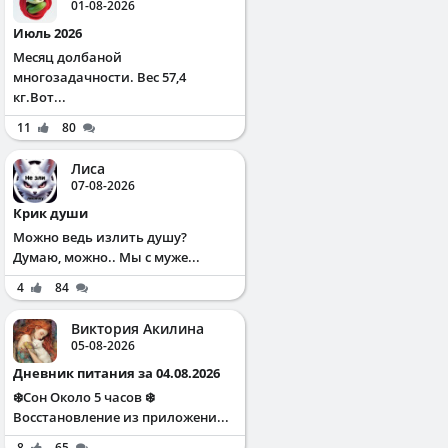
01-08-2026
Июль 2026
Месяц долбаной
многозадачности. Вес 57,4
кг.Вот...
11
80
Лиса
07-08-2026
Крик души
Можно ведь излить душу?
Думаю, можно.. Мы с муже...
4
84
Виктория Акилина
05-08-2026
Дневник питания за 04.08.2026
❄️Сон Около 5 часов ❄️
Восстановление из приложени...
8
65