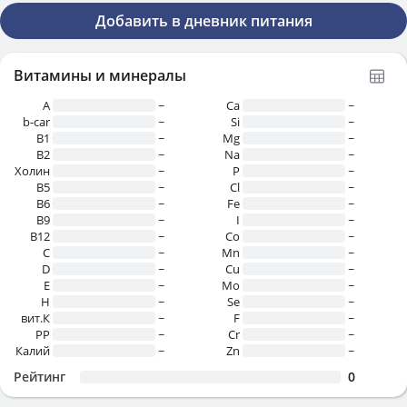
Добавить в дневник питания
Витамины и минералы
A
~
Ca
~
b-car
~
Si
~
В1
~
Mg
~
B2
~
Na
~
Холин
~
P
~
B5
~
Cl
~
B6
~
Fe
~
B9
~
I
~
B12
~
Co
~
C
~
Mn
~
D
~
Cu
~
E
~
Mo
~
H
~
Se
~
вит.К
~
F
~
PP
~
Cr
~
Калий
~
Zn
~
Рейтинг
0