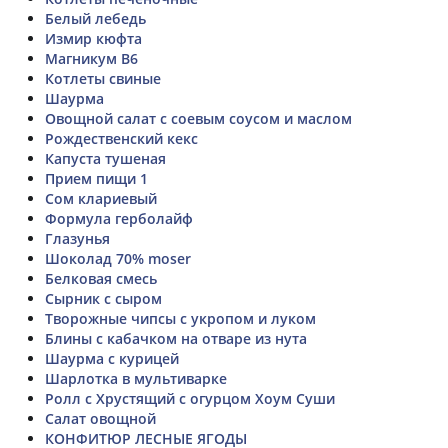
Белый лебедь
Измир кюфта
Магникум B6
Котлеты свиные
Шаурма
Овощной салат с соевым соусом и маслом
Рождественский кекс
Капуста тушеная
Прием пищи 1
Сом клариевый
Формула герболайф
Глазунья
Шоколад 70% moser
Белковая смесь
Сырник с сыром
Творожные чипсы с укропом и луком
Блины с кабачком на отваре из нута
Шаурма с курицей
Шарлотка в мультиварке
Ролл с Хрустящий с огурцом Хоум Суши
Салат овощной
КОНФИТЮР ЛЕСНЫЕ ЯГОДЫ