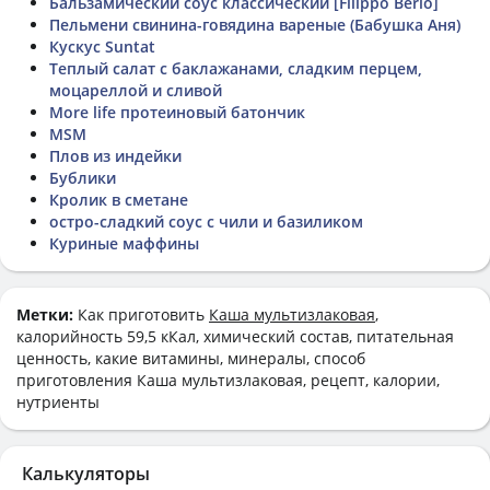
Бальзамический соус классический [Filippo Berio]
Пельмени свинина-говядина вареные (Бабушка Аня)
Кускус Suntat
Теплый салат с баклажанами, сладким перцем,
моцареллой и сливой
More life протеиновый батончик
MSM
Плов из индейки
Бублики
Кролик в сметане
остро-сладкий соус с чили и базиликом
Куриные маффины
Метки:
Как приготовить
Каша мультизлаковая
,
калорийность 59,5 кКал, химический состав, питательная
ценность, какие витамины, минералы, способ
приготовления Каша мультизлаковая, рецепт, калории,
нутриенты
Калькуляторы