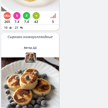
265
7.4
7.4
42
5
10
21
Сырники низкоуглеводные
Автор
ДД