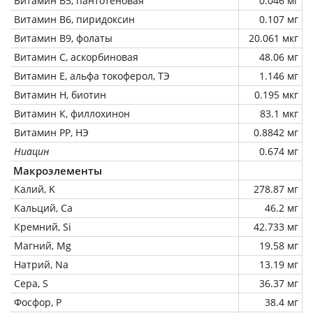
Витамин В5, пантотеновая
0.046 мг
Витамин В6, пиридоксин
0.107 мг
Витамин В9, фолаты
20.061 мкг
Витамин C, аскорбиновая
48.06 мг
Витамин Е, альфа токоферол, ТЭ
1.146 мг
Витамин Н, биотин
0.195 мкг
Витамин К, филлохинон
83.1 мкг
Витамин РР, НЭ
0.8842 мг
Ниацин
0.674 мг
Макроэлементы
Калий, K
278.87 мг
Кальций, Ca
46.2 мг
Кремний, Si
42.733 мг
Магний, Mg
19.58 мг
Натрий, Na
13.19 мг
Сера, S
36.37 мг
Фосфор, P
38.4 мг