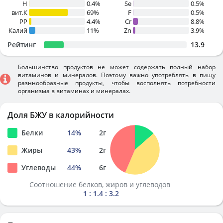
H
0.4%
Se
0.5%
вит.К
69%
F
0.5%
PP
4.4%
Cr
8.8%
Калий
11%
Zn
3.9%
Рейтинг
13.9
Большинство продуктов не может содержать полный набор
витаминов и минералов. Поэтому важно употреблять в пищу
разннообразные продукты, чтобы восполнять потребности
организма в витаминах и минералах.
Доля БЖУ в калорийности
Белки
14
%
2
г
Жиры
43
%
2
г
Углеводы
44
%
6
г
Соотношение белков, жиров и углеводов
1 : 1.4 : 3.2