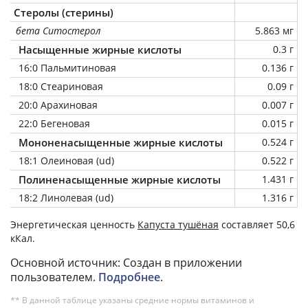
Стеролы (стерины)
бета Ситостерол
5.863 мг
Насыщенные жирные кислоты
0.3 г
16:0 Пальмитиновая
0.136 г
18:0 Стеариновая
0.09 г
20:0 Арахиновая
0.007 г
22:0 Бегеновая
0.015 г
Мононенасыщенные жирные кислоты
0.524 г
18:1 Олеиновая (ud)
0.522 г
Полиненасыщенные жирные кислоты
1.431 г
18:2 Линолевая (ud)
1.316 г
Энергетическая ценность
Капуста тушёная
составляет 50,6
кКал.
Основной источник: Создан в приложении
пользователем.
Подробнее
.
** В данной таблице указаны средние нормы витаминов и