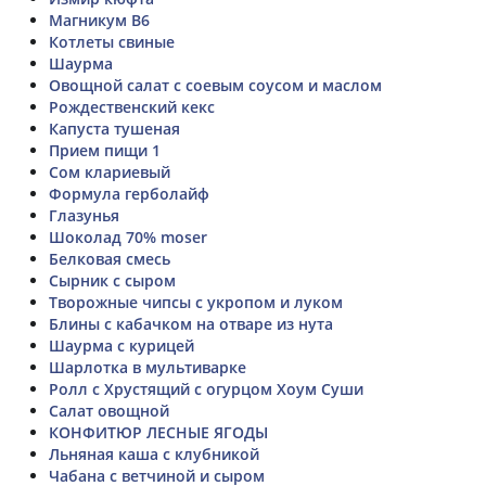
Магникум B6
Котлеты свиные
Шаурма
Овощной салат с соевым соусом и маслом
Рождественский кекс
Капуста тушеная
Прием пищи 1
Сом клариевый
Формула герболайф
Глазунья
Шоколад 70% moser
Белковая смесь
Сырник с сыром
Творожные чипсы с укропом и луком
Блины с кабачком на отваре из нута
Шаурма с курицей
Шарлотка в мультиварке
Ролл с Хрустящий с огурцом Хоум Суши
Салат овощной
КОНФИТЮР ЛЕСНЫЕ ЯГОДЫ
Льняная каша с клубникой
Чабана с ветчиной и сыром