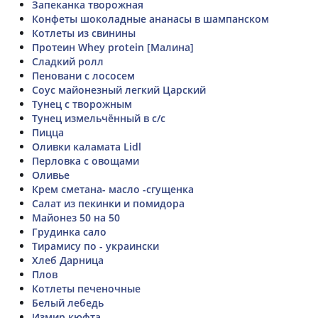
Запеканка творожная
Конфеты шоколадные ананасы в шампанском
Котлеты из свинины
Протеин Whey protein [Малина]
Сладкий ролл
Пеновани с лососем
Соус майонезный легкий Царский
Тунец с творожным
Тунец измельчённый в с/с
Пицца
Оливки каламата Lidl
Перловка с овощами
Оливье
Крем сметана- масло -сгущенка
Салат из пекинки и помидора
Майонез 50 на 50
Грудинка сало
Тирамису по - украински
Хлеб Дарница
Плов
Котлеты печеночные
Белый лебедь
Измир кюфта