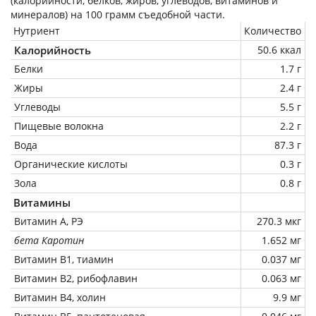
(калорийности, белков, жиров, углеводов, витаминов и
минералов) на
100 грамм
съедобной части.
Нутриент
Количество
Калорийность
50.6 ккал
Белки
1.7 г
Жиры
2.4 г
Углеводы
5.5 г
Пищевые волокна
2.2 г
Вода
87.3 г
Органические кислоты
0.3 г
Зола
0.8 г
Витамины
Витамин А, РЭ
270.3 мкг
бета Каротин
1.652 мг
Витамин В1, тиамин
0.037 мг
Витамин В2, рибофлавин
0.063 мг
Витамин В4, холин
9.9 мг