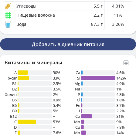
Углеводы
5.5
г
4.01
%
Пищевые волокна
2.2
г
11
%
Вода
87.3
г
3.26
%
Добавить в дневник питания
Витамины и минералы
A
30%
Ca
4.6%
b-car
33%
Si
142%
В1
2.5%
Mg
4.9%
B2
3.5%
Na
1%
Холин
2%
P
4.8%
B5
0.9%
Cl
1.8%
B6
5.4%
Fe
3.7%
B9
5%
I
2.2%
B12
~
Co
31%
C
53%
Mn
9%
D
~
Cu
7.8%
E
7.6%
Mo
14%