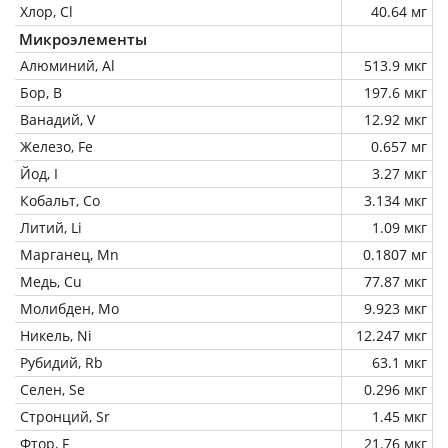
Хлор, Cl
40.64 мг
Микроэлементы
Алюминий, Al
513.9 мкг
Бор, B
197.6 мкг
Ванадий, V
12.92 мкг
Железо, Fe
0.657 мг
Йод, I
3.27 мкг
Кобальт, Co
3.134 мкг
Литий, Li
1.09 мкг
Марганец, Mn
0.1807 мг
Медь, Cu
77.87 мкг
Молибден, Mo
9.923 мкг
Никель, Ni
12.247 мкг
Рубидий, Rb
63.1 мкг
Селен, Se
0.296 мкг
Стронций, Sr
1.45 мкг
Фтор, F
21.76 мкг