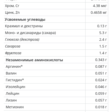
Хром, Cr
4.38 мкг
Цинк, Zn
0.4658 мг
Усвояемые углеводы
Крахмал и декстрины
0.13 г
Моно- и дисахариды (сахара)
5.3 г
Глюкоза (декстроза)
2.4 г
Сахароза
1.5 г
Фруктоза
1.4 г
Незаменимые аминокислоты
0.343 г
Аргинин*
0.087 г
Валин
0.051 г
Гистидин*
0.024 г
Изолейцин
0.046 г
Лейцин
0.059 г
Лизин
0.057 г
Метионин
0.018 г