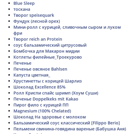
Blue Sleep
тоскана
Творог speisequark
Фундук (лесной орех)
Мини-ролл с курицей, сливочным сыром и луком
фри
Творог reich an Protein
соус бальзамический цитрусовый
Бомбочка для Макарон мидии
Котлеты филейные_Троекурово
Печенье
Печенье овсяное Bahlsen
Капуста цветная_
Хрустинетты с корицей Шарлиз
Шоколад Excellence 85%
Ролл Криспи спайс шримп (Хоум Суши)
Печенье Doppelkeks mit Kakao
Пирог фило с курицей ПП
Magnesium (100% Chelated)
Шоколад На здоровье с молоком
Бальзамический соус классический [Filippo Berio]
Пельмени свинина-говядина вареные (Бабушка Аня)