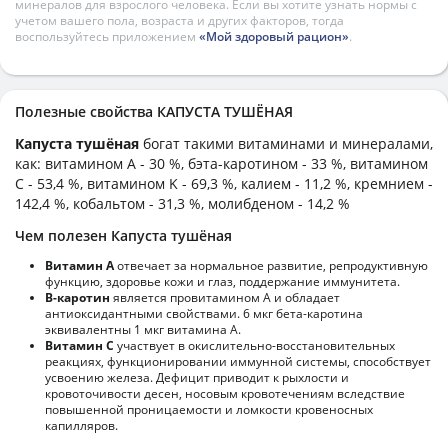
минералов для взрослого человека. Если вы хотите узнать нормы с
учетом вашего пола, возраста и других факторов, тогда
воспользуйтесь приложением
«Мой здоровый рацион»
.
Полезные свойства КАПУСТА ТУШЁНАЯ
Капуста тушёная
богат такими витаминами и минералами,
как: витамином А - 30 %, бэта-каротином - 33 %, витамином
C - 53,4 %, витамином K - 69,3 %, калием - 11,2 %, кремнием -
142,4 %, кобальтом - 31,3 %, молибденом - 14,2 %
Чем полезен Капуста тушёная
Витамин А
отвечает за нормальное развитие, репродуктивную
функцию, здоровье кожи и глаз, поддержание иммунитета.
В-каротин
является провитамином А и обладает
антиоксидантными свойствами. 6 мкг бета-каротина
эквивалентны 1 мкг витамина А.
Витамин С
участвует в окислительно-восстановительных
реакциях, функционировании иммунной системы, способствует
усвоению железа. Дефицит приводит к рыхлости и
кровоточивости десен, носовым кровотечениям вследствие
повышенной проницаемости и ломкости кровеносных
капилляров.