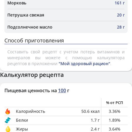
Морковь
161 г
Петрушка свежая
20 г
Подсолнечное масло
28 г
Способ приготовления
Составить свой рецепт с учетом потерь витаминов и
минералов вы можете с помощью калькулятора
рецептов в приложении
"Мой здоровый рацион"
.
Калькулятор рецепта
Пищевая ценность на
100
г
% от РСП
Калорийность
50.6
ккал
3.36
%
Белки
1.7
г
1.89
%
Жиры
2.4
г
3.64
%