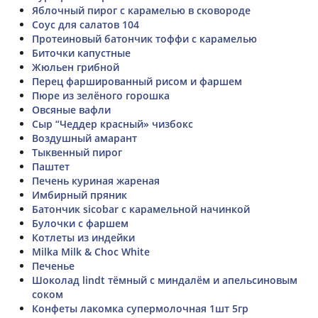
Яблочный пирог с карамелью в сковороде
Соус для салатов 104
Протеиновый батончик тоффи с карамелью
Биточки капустные
Жюльен грибной
Перец фаршированный рисом и фаршем
Пюре из зелёного горошка
Овсяные вафли
Сыр “Чеддер красный» чизбокс
Воздушный амарант
Тыквенный пирог
Паштет
Печень куриная жареная
Имбирный пряник
Батончик sicobar с карамельной начинкой
Булочки с фаршем
Котлеты из индейки
Milka Milk & Choc White
Печенье
Шоколад lindt тёмный с миндалём и апельсиновым
соком
Конфеты лакомка супермолочная 1шт 5гр