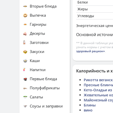
Белки
Вторые блюда
Жиры
Выпечка
Углеводы
Гарниры
Энергетическая цен
Десерты
Основной источни
Заготовки
** В данной таблице ук
узнать нормы с учетом 
Закуски
здоровый рацион»
.
Каши
Напитки
Калорийность и х
Первые блюда
Рикотта веганс
Пресные блинчи
Полуфабрикаты
Кето-Оладьи из
Жевательные к
Салаты
Майонезный соу
Блины
Соусы и заправки
вино