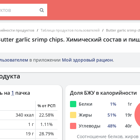
рийности продуктов
Таблица продуктов пользователей
Butter garlic srimp c
utter garlic srimp chips
. Химический состав и пи
льзователем
в приложении
Мой здоровый рацион
.
одукта
ь на
1
пачка
Доля БЖУ в калорийности
Белки
1
%
1
г
% от РСП
340
ккал
22.58
%
Жиры
51
%
19
г
1
г
1.11
%
Углеводы
48
%
40
г
19
г
28.79
%
Соотношение белков, жиров 