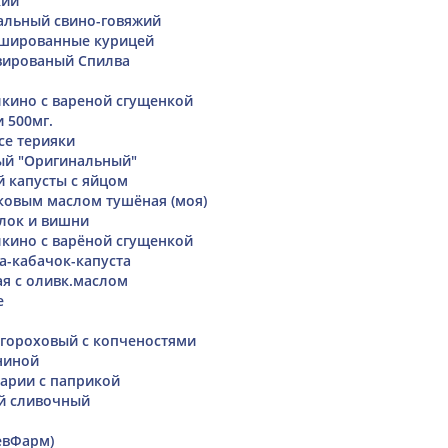
кий"
альный свино-говяжий
шированные курицей
вированый Спилва
кино с вареной сгущенкой
 500мг.
се терияки
ый "Оригинальный"
й капусты с яйцом
ковым маслом тушёная (моя)
лок и вишни
кино с варёной сгущенкой
а-кабачок-капуста
я с оливк.маслом
e
 гороховый с копченостями
ниной
арии с паприкой
й сливочный
евФарм)