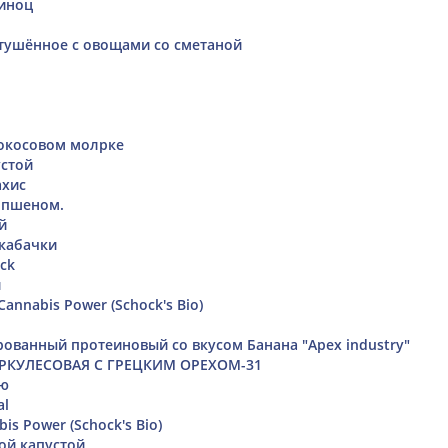
ниноц
тушённое с овощами со сметаной
окосовом молрке
устой
ахис
 пшеном.
й
кабачки
ck
й
annabis Power (Schock's Bio)
рованный протеиновый со вкусом Банана "Apex industry"
ЕРКУЛЕСОВАЯ С ГРЕЦКИМ ОРЕХОМ-31
ью
al
is Power (Schock's Bio)
ой капустой