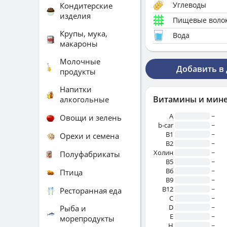
Углеводы
Кондитерские
изделия
Пищевые воло
Крупы, мука,
Вода
макароны
Молочные
Добавить в
продукты
Напитки
Витамины и мин
алкогольные
A
~
Овощи и зелень
b-car
~
В1
~
Орехи и семена
B2
~
Холин
~
Полуфабрикаты
B5
~
B6
~
Птица
B9
~
B12
~
Ресторанная еда
C
~
D
~
Рыба и
E
~
морепродукты
H
~