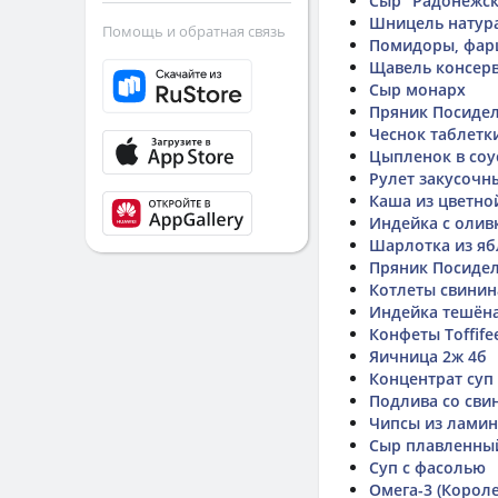
Сыр "Радонежс
Шницель натур
Помощь и обратная связь
Помидоры, фар
Щавель консер
Сыр монарх
Пряник Посидел
Чеснок таблетки
Цыпленок в соу
Рулет закусочн
Каша из цветно
Индейка с олив
Шарлотка из яб
Пряник Посидел
Котлеты свинин
Индейка тешёна
Конфеты Toffife
Яичница 2ж 4б
Концентрат суп
Подлива со сви
Чипсы из ламин
Сыр плавленны
Суп с фасолью
Омега-3 (Корол