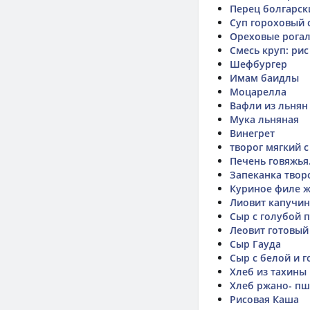
Перец болгарс
Суп гороховый 
Ореховые рога
Смесь круп: ри
Шефбургер
Имам баидлы
Моцарелла
Вафли из льнян
Мука льняная
Винегрет
творог мягкий 
Печень говяжья
Запеканка твор
Куриное филе ж
Лиовит капучи
Сыр с голубой 
Леовит готовый
Сыр Гауда
Сыр с белой и 
Хлеб из тахины
Хлеб ржано- пш
Рисовая Каша