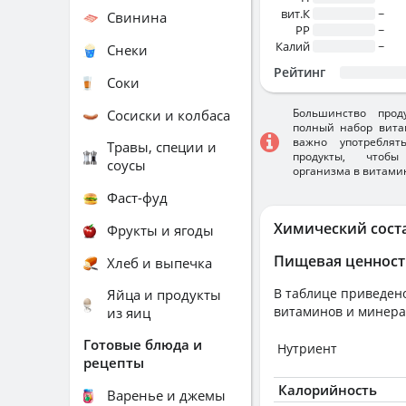
вит.К
~
Свинина
PP
~
Калий
~
Снеки
Рейтинг
Соки
Большинство прод
Сосиски и колбаса
полный набор вита
важно употребля
Травы, специи и
продукты, чтобы
соусы
организма в витами
Фаст-фуд
Химический сост
Фрукты и ягоды
Пищевая ценност
Хлеб и выпечка
В таблице приведено
Яйца и продукты
витаминов и минера
из яиц
Готовые блюда и
Нутриент
рецепты
Калорийность
Варенье и джемы