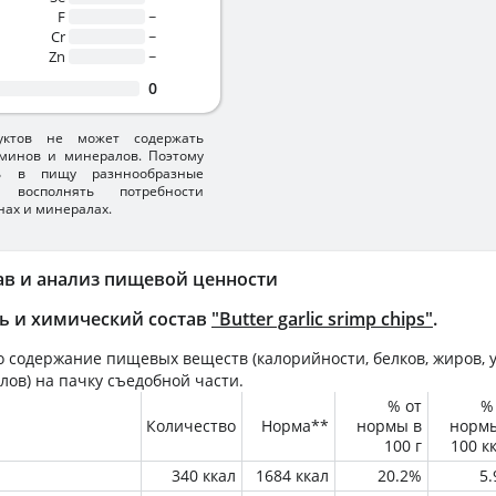
F
~
Cr
~
Zn
~
0
уктов не может содержать
минов и минералов. Поэтому
ть в пищу разннообразные
 восполнять потребности
нах и минералах.
ав и анализ пищевой ценности
ь и химический состав
"Butter garlic srimp chips"
.
 содержание пищевых веществ (калорийности, белков, жиров, у
лов) на
пачку
съедобной части.
% от
%
Количество
Норма**
нормы в
норм
100 г
100 к
340 ккал
1684 ккал
20.2%
5