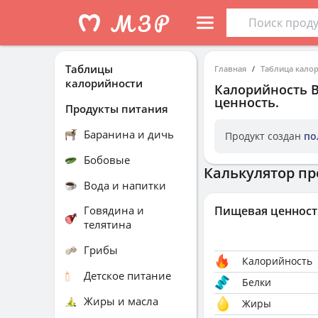
Таблицы
Главная
Таблица кало
калорийности
Калорийность
B
ценность.
Продукты питания
Баранина и дичь
Продукт создан
по
Бобовые
Калькулятор пр
Вода и напитки
Говядина и
Пищевая ценност
телятина
Грибы
Калорийность
Детское питание
Белки
Жиры и масла
Жиры