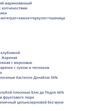
кий маринованный
с копченостями
лики
с интеграл+киноа+геркулес+пшеница
с клубникой
. Жареная
ожная с морковью
ареное с луком и чесноком
но
плесенью Кастелло Донаблю 50%
голубой плесенью Блю да Подле 66%
 и фруктового пюре
еничный цельнозерновой без муки