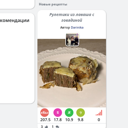
Новые рецепты
Рулетики из лаваша с
екомендации
говядиной
Автор
Darinika
207.5
17.8
10.9
9.8
0
3
1