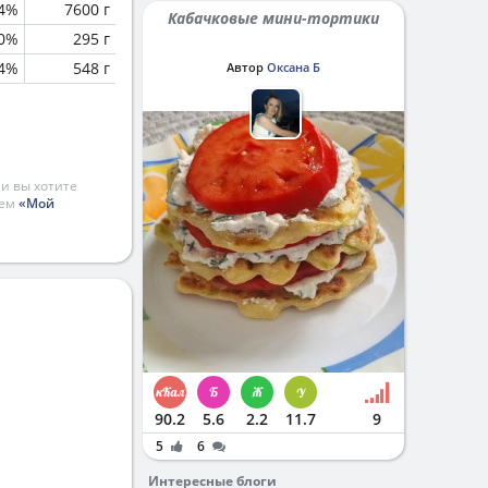
.4%
7600 г
Кабачковые мини-тортики
0%
295 г
.4%
548 г
Автор
Оксана Б
и вы хотите
ием
«Мой
90.2
5.6
2.2
11.7
9
5
6
Интересные блоги