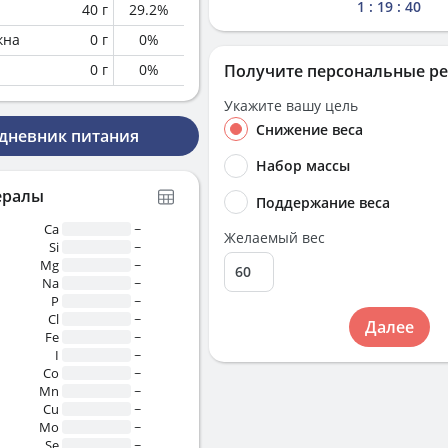
1 : 19 : 40
40
г
29.2
%
кна
0
г
0
%
0
г
0
%
Получите персональные р
Укажите вашу цель
Снижение веса
 дневник питания
Набор массы
ералы
Поддержание веса
Ca
~
Желаемый вес
Si
~
Mg
~
Na
~
P
~
Cl
~
Далее
Fe
~
I
~
Co
~
Mn
~
Cu
~
Mo
~
Se
~