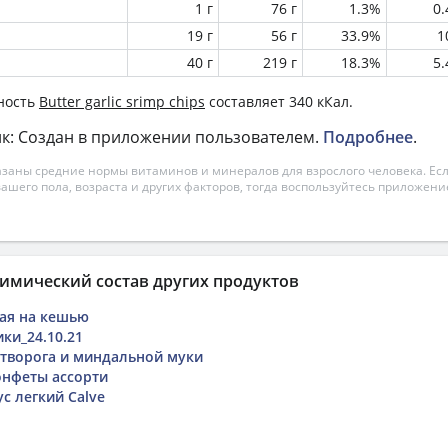
1 г
76 г
1.3%
0
19 г
56 г
33.9%
1
40 г
219 г
18.3%
5
ность
Butter garlic srimp chips
составляет 340 кКал.
к: Создан в приложении пользователем.
Подробнее
.
азаны средние нормы витаминов и минералов для взрослого человека. Есл
вашего пола, возраста и других факторов, тогда воспользуйтесь приложен
имический состав других продуктов
кая на кешью
ки_24.10.21
 творога и миндальной муки
онфеты ассорти
с легкий Calve