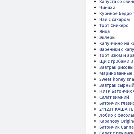
Капуста со сви
Чинахи
Куриное бедро 
Чай с сахаром
Торт Сникерс
Яйца
Эклеры
Капуччино на к
Вареники с кап
Торт изюм и ар
Щи с грибами и
Завтрак рисовы
Маринованные 
Sweet honey sna
Завтрак сырны
НУТР Батончик C
Салат зимний
Батончик глази
211231 КАША Г
Лобио с фасол
Kabanosy Origin
Батончик Cannab
Салат с пекинск