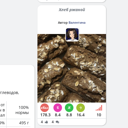
Хлеб ржаной
Автор
Валентина
глеводов,
 от
100%
ы в
нормы
178.3
8.4
8.8
16.4
10
кал
4
4
.9%
495 г