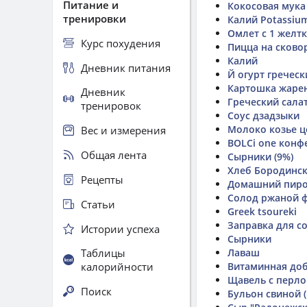
Питание и
Кокосовая мука
тренировки
Калий Potassiu
Омлет с 1 желт
Курс похудения
Пицца на сково
Калий
Дневник питания
Й огурт гречес
Картошка жарен
Дневник
Греческий сала
тренировок
Соус дзадзыки
Молоко козье ц
Вес и измерения
BOLCi one конф
Общая лента
Сырники (9%)
Хлеб Бородинск
Рецепты
Домашний пиро
Солод ржаной 
Статьи
Greek tsoureki
Заправка для с
Истории успеха
Сырники
Таблицы
Лаваш
калорийности
Витаминная до
Щавель с перло
Поиск
Бульон свиной 