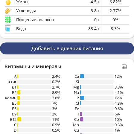
Жиры
4.5
г
6.82
%
Углеводы
3.8
г
2.77
%
Пищевые волокна
0
г
0
%
Вода
88.4
г
3.3
%
Добавить в дневник питания
Витамины и минералы
A
2.4%
Ca
12%
b-car
0.2%
Si
~
В1
2.7%
Mg
3.8%
B2
8.9%
Na
4.1%
Холин
7.6%
P
12%
B5
7%
Cl
4.3%
B6
3%
Fe
0.6%
B9
2%
I
6%
B12
11%
Co
10%
C
0.9%
Mn
0.3%
D
0.5%
Cu
1%