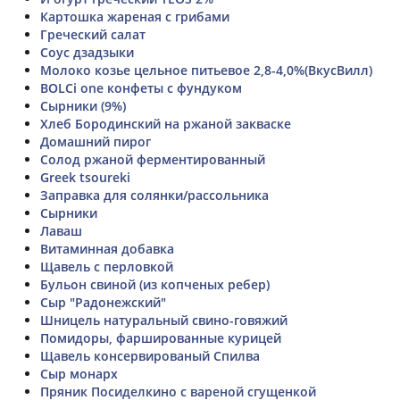
Картошка жареная с грибами
Греческий салат
Соус дзадзыки
Молоко козье цельное питьевое 2,8-4,0%(ВкусВилл)
BOLCi one конфеты с фундуком
Сырники (9%)
Хлеб Бородинский на ржаной закваске
Домашний пирог
Солод ржаной ферментированный
Greek tsoureki
Заправка для солянки/рассольника
Сырники
Лаваш
Витаминная добавка
Щавель с перловкой
Бульон свиной (из копченых ребер)
Сыр "Радонежский"
Шницель натуральный свино-говяжий
Помидоры, фаршированные курицей
Щавель консервированый Спилва
Сыр монарх
Пряник Посиделкино с вареной сгущенкой