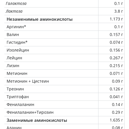
Галактоза
0.1 г
Лактоза
3.8 г
Незаменимые аминокислоты
1.173 г
Аргинин*
0.1 г
Валин
0.157 г
Гистидин*
0.074 г
Изолейцин
0.156 г
Лейцин
0.267 г
Лизин
0.215 г
Метионин
0.071 г
Метионин + Цистеин
0.09 г
Треонин
0.126 г
Триптофан
0.041 г
Фенилаланин
0.14 г
Фенилаланин+Тирозин
0.29 г
Заменимые аминокислоты
1.635 г
Аланин
0.08 г