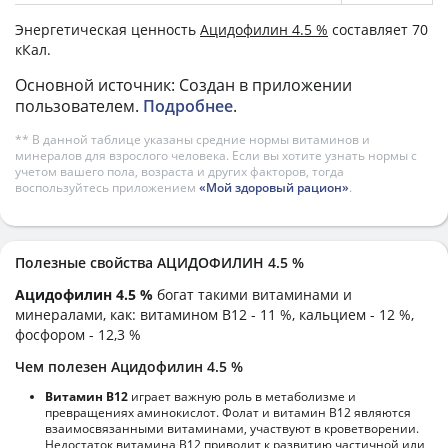
Энергетическая ценность
Ацидофилин 4.5 %
составляет 70
кКал.
Основной источник: Создан в приложении
пользователем.
Подробнее
.
** В данной таблице указаны средние нормы витаминов и
минералов для взрослого человека. Если вы хотите узнать нормы с
учетом вашего пола, возраста и других факторов, тогда
воспользуйтесь приложением
«Мой здоровый рацион»
.
Полезные свойства АЦИДОФИЛИН 4.5 %
Ацидофилин 4.5 %
богат такими витаминами и
минералами, как: витамином B12 - 11 %, кальцием - 12 %,
фосфором - 12,3 %
Чем полезен Ацидофилин 4.5 %
Витамин В12
играет важную роль в метаболизме и
превращениях аминокислот. Фолат и витамин В12 являются
взаимосвязанными витаминами, участвуют в кроветворении.
Недостаток витамина В12 приводит к развитию частичной или