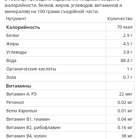
(калорийности, белков, жиров, углеводов, витаминов и
минералов) на
100 грамм
съедобной части.
Нутриент
Количество
Калорийность
70 ккал
Белки
2.9 г
Жиры
4.5 г
Углеводы
3.8 г
Вода
88.4 г
Органические кислоты
1 г
Зола
0.7 г
Витамины
Витамин А, РЭ
22 мкг
Ретинол
0.02 мг
бета Каротин
0.01 мг
Витамин В1, тиамин
0.04 мг
Витамин В2, рибофлавин
0.16 мг
Витамин В4, холин
38 мг