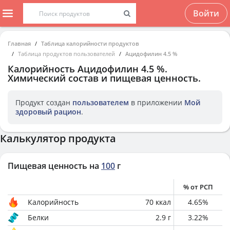
Войти
Главная
Таблица калорийности продуктов
Таблица продуктов пользователей
Ацидофилин 4.5 %
Калорийность
Ацидофилин 4.5 %
.
Химический состав и пищевая ценность.
Продукт создан
пользователем
в приложении
Мой
здоровый рацион
.
Калькулятор продукта
Пищевая ценность на
100
г
% от РСП
Калорийность
70
ккал
4.65
%
Белки
2.9
г
3.22
%