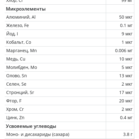
Хлор, Cl
99 мг
Микроэлементы
Алюминий, Al
50 мкг
Железо, Fe
0.1 мг
Йод, I
9 мкг
Кобальт, Co
1 мкг
Марганец, Mn
0.006 мг
Медь, Cu
10 мкг
Молибден, Mo
5 мкг
Олово, Sn
13 мкг
Селен, Se
2 мкг
Стронций, Sr
17 мкг
Фтор, F
20 мкг
Хром, Cr
2 мкг
Цинк, Zn
0.4 мг
Усвояемые углеводы
Моно- и дисахариды (сахара)
3.8 г