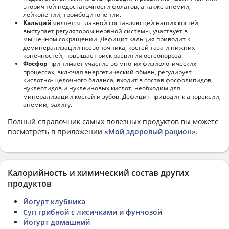
вторичной недостаточности фолатов, а также анемии,
лейкопении, тромбоцитопении.
Кальций
является главной составляющей наших костей,
выступает регулятором нервной системы, участвует в
мышечном сокращении. Дефицит кальция приводит к
деминерализации позвоночника, костей таза и нижних
конечностей, повышает риск развития остеопороза.
Фосфор
принимает участие во многих физиологических
процессах, включая энергетический обмен, регулирует
кислотно-щелочного баланса, входит в состав фосфолипидов,
нуклеотидов и нуклеиновых кислот, необходим для
минерализации костей и зубов. Дефицит приводит к анорексии,
анемии, рахиту.
Полный справочник самых полезных продуктов вы можете
посмотреть в приложении
«Мой здоровый рацион»
.
Калорийность и химический состав других
продуктов
Йогурт клубника
Суп грибной с лисичками и фунчозой
Йогурт домашний