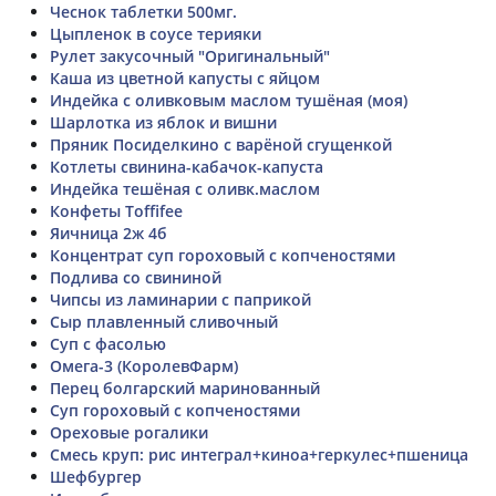
Чеснок таблетки 500мг.
Цыпленок в соусе терияки
Рулет закусочный "Оригинальный"
Каша из цветной капусты с яйцом
Индейка с оливковым маслом тушёная (моя)
Шарлотка из яблок и вишни
Пряник Посиделкино с варёной сгущенкой
Котлеты свинина-кабачок-капуста
Индейка тешёная с оливк.маслом
Конфеты Toffifee
Яичница 2ж 4б
Концентрат суп гороховый с копченостями
Подлива со свининой
Чипсы из ламинарии с паприкой
Сыр плавленный сливочный
Суп с фасолью
Омега-3 (КоролевФарм)
Перец болгарский маринованный
Суп гороховый с копченостями
Ореховые рогалики
Смесь круп: рис интеграл+киноа+геркулес+пшеница
Шефбургер