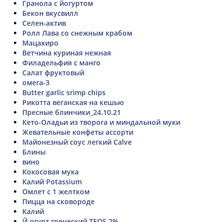
Гранола с йогуртом
Бекон вкусвилл
Селен-актив
Ролл Лава со снежным крабом
Мацахиро
Ветчина куриная нежная
Филадельфия с манго
Салат фруктовый
омега-3
Butter garlic srimp chips
Рикотта веганская на кешью
Пресные блинчики_24.10.21
Кето-Оладьи из творога и миндальной муки
Жевательные конфеты ассорти
Майонезный соус легкий Calve
Блины
вино
Кокосовая мука
Калий Potassium
Омлет с 1 желтком
Пицца на сковороде
Калий
Й огурт греческий TEOS 2%