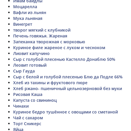
Имам баидлы
Моцарелла
Вафли из льнян
Мука льняная
Винегрет
творог мягкий с клубникой
Печень говяжья. Жареная
Запеканка творожная с морковью
Куриное филе жареное с луком и чесноком
Лиовит капучино
Сыр с голубой плесенью Кастелло Донаблю 50%
Леовит готовый
Сыр Гауда
Сыр с белой и голубой плесенью Блю да Подле 66%
Хлеб из тахины и фруктового пюре
Хлеб ржано- пшеничный цельнозерновой без муки
Рисовая Каша
Капуста со свининоц
Чинахи
Куриное бедро тушённое с овощами со сметаной
Чай с сахаром
Торт Сникерс
Яйца