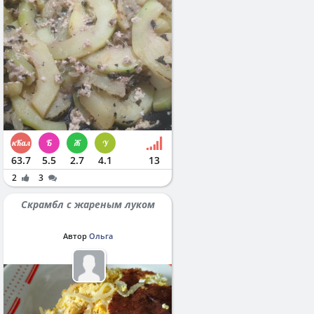
63.7
5.5
2.7
4.1
13
2
3
Скрамбл с жареным луком
Автор
Ольга