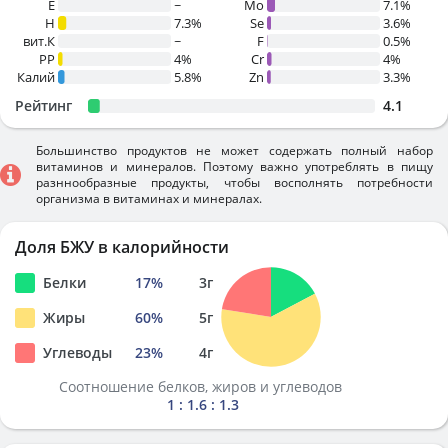
E
~
Mo
7.1%
H
7.3%
Se
3.6%
вит.К
~
F
0.5%
PP
4%
Cr
4%
Калий
5.8%
Zn
3.3%
Рейтинг
4.1
Большинство продуктов не может содержать полный набор
витаминов и минералов. Поэтому важно употреблять в пищу
разннообразные продукты, чтобы восполнять потребности
организма в витаминах и минералах.
Доля БЖУ в калорийности
Белки
17
%
3
г
Жиры
60
%
5
г
Углеводы
23
%
4
г
Соотношение белков, жиров и углеводов
1 : 1.6 : 1.3