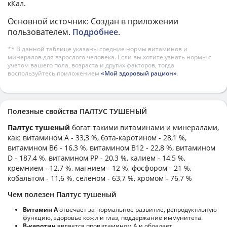
кКал.
Основной источник: Создан в приложении
пользователем.
Подробнее
.
** В данной таблице указаны средние нормы витаминов и
минералов для взрослого человека. Если вы хотите узнать нормы с
учетом вашего пола, возраста и других факторов, тогда
воспользуйтесь приложением
«Мой здоровый рацион»
.
Полезные свойства ПАЛТУС ТУШЕНЫЙ
Палтус тушеный
богат такими витаминами и минералами,
как: витамином А - 33,3 %, бэта-каротином - 28,1 %,
витамином B6 - 16,3 %, витамином B12 - 22,8 %, витамином
D - 187,4 %, витамином PP - 20,3 %, калием - 14,5 %,
кремнием - 12,7 %, магнием - 12 %, фосфором - 21 %,
кобальтом - 11,6 %, селеном - 63,7 %, хромом - 76,7 %
Чем полезен Палтус тушеный
Витамин А
отвечает за нормальное развитие, репродуктивную
функцию, здоровье кожи и глаз, поддержание иммунитета.
В-каротин
является провитамином А и обладает