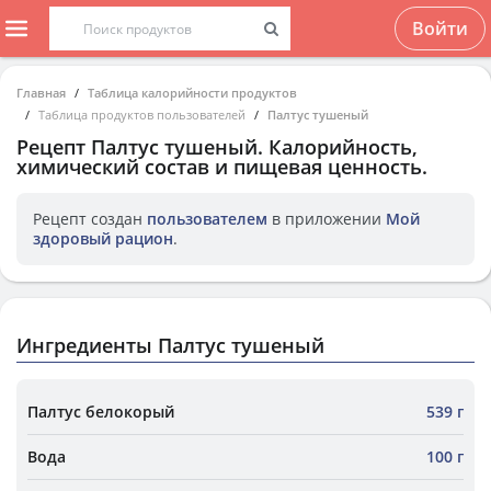
Войти
Главная
Таблица калорийности продуктов
Таблица продуктов пользователей
Палтус тушеный
Рецепт
Палтус тушеный
. Калорийность,
химический состав и пищевая ценность.
Рецепт создан
пользователем
в приложении
Мой
здоровый рацион
.
Ингредиенты Палтус тушеный
Палтус белокорый
539 г
Вода
100 г