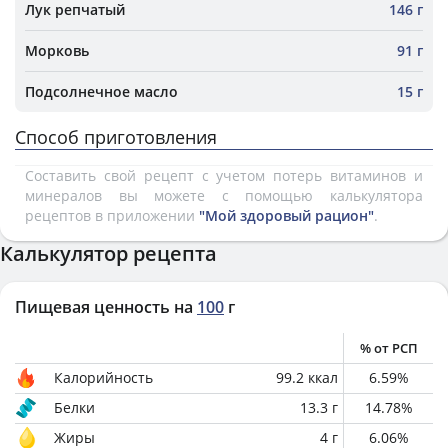
Лук репчатый
146 г
Морковь
91 г
Подсолнечное масло
15 г
Способ приготовления
Составить свой рецепт с учетом потерь витаминов и
минералов вы можете с помощью калькулятора
рецептов в приложении
"Мой здоровый рацион"
.
Калькулятор рецепта
Пищевая ценность на
100
г
% от РСП
Калорийность
99.2
ккал
6.59
%
Белки
13.3
г
14.78
%
Жиры
4
г
6.06
%