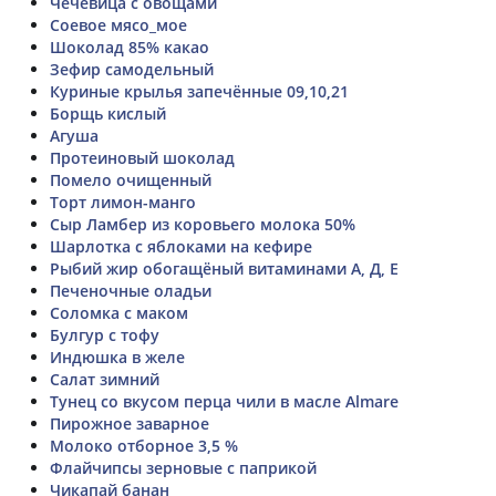
Чечевица с овощами
Соевое мясо_мое
Шоколад 85% какао
Зефир самодельный
Куриные крылья запечённые 09,10,21
Борщь кислый
Агуша
Протеиновый шоколад
Помело очищенный
Торт лимон-манго
Сыр Ламбер из коровьего молока 50%
Шарлотка с яблоками на кефире
Рыбий жир обогащёный витаминами А, Д, Е
Печеночные оладьи
Соломка с маком
Булгур с тофу
Индюшка в желе
Салат зимний
Тунец со вкусом перца чили в масле Almare
Пирожное заварное
Молоко отборное 3,5 %
Флайчипсы зерновые с паприкой
Чикапай банан