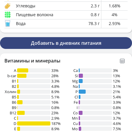
Углеводы
2.3
г
1.68
%
Пищевые волокна
0.8
г
4
%
Вода
78.3
г
2.93
%
Добавить в дневник питания
Витамины и минералы
A
33%
Ca
3%
b-car
28%
Si
13%
В1
3.3%
Mg
12%
B2
4.8%
Na
3.1%
Холин
8.9%
P
21%
B5
5.1%
Cl
5.4%
B6
16%
Fe
3.9%
B9
0.8%
I
0.8%
B12
23%
Co
12%
C
2.9%
Mn
3.7%
D
187%
Cu
4.6%
E
8.9%
Mo
7.5%