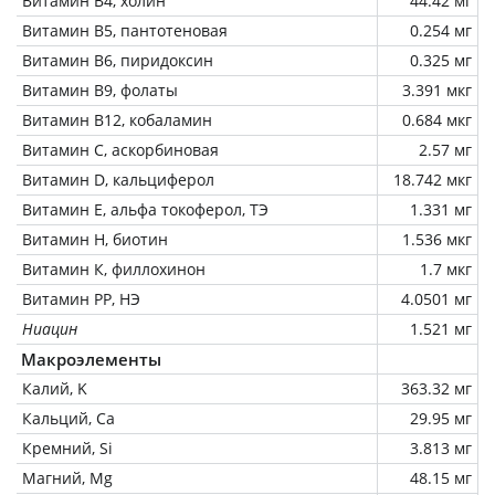
Витамин В4, холин
44.42 мг
Витамин В5, пантотеновая
0.254 мг
Витамин В6, пиридоксин
0.325 мг
Витамин В9, фолаты
3.391 мкг
Витамин В12, кобаламин
0.684 мкг
Витамин C, аскорбиновая
2.57 мг
Витамин D, кальциферол
18.742 мкг
Витамин Е, альфа токоферол, ТЭ
1.331 мг
Витамин Н, биотин
1.536 мкг
Витамин К, филлохинон
1.7 мкг
Витамин РР, НЭ
4.0501 мг
Ниацин
1.521 мг
Макроэлементы
Калий, K
363.32 мг
Кальций, Ca
29.95 мг
Кремний, Si
3.813 мг
Магний, Mg
48.15 мг