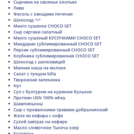
Сырники на овсяных хлопьях
Пиво
Фасоль с овощами печеная
Шоколад ^•^
Манго сушеное CHOCO SET
Сыр сиртаки салатный
Манго сушеный КУСОЧКАМИ CHOCO SET
Мандарин сублимированный CHOCO SET
Персик сублимированный CHOCO SET
Клубника сублимированная CHOCO SET
Шоколад с шелковицей
Манная каша на молоке
Салат с тунцом billa
Творожная запеканка
Нут
Суп с булгуром на курином бульоне
Протеин USN 100% whey
Шампиньоны
Сыр с прованскими травами добрынинский
Желе из кефира с кофе
Сухой завтрак на кефире
Масло сливочное Тысяча озер
Котлетки