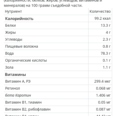
(калорийности, белков, жиров, углеводов, витаминов и
минералов) на
100 грамм
съедобной части.
Нутриент
Количество
Калорийность
99.2 ккал
Белки
13.3 г
Жиры
4 г
Углеводы
2.3 г
Пищевые волокна
0.8 г
Вода
78.3 г
Органические кислоты
0.1 г
Зола
1.1 г
Витамины
Витамин А, РЭ
299.4 мкг
Ретинол
0.068 мг
бета Каротин
1.406 мг
Витамин В1, тиамин
0.05 мг
Витамин В2, рибофлавин
0.087 мг