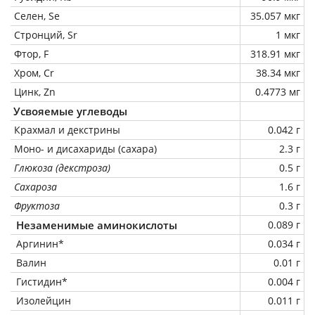
Селен, Se
35.057 мкг
Стронций, Sr
1 мкг
Фтор, F
318.91 мкг
Хром, Cr
38.34 мкг
Цинк, Zn
0.4773 мг
Усвояемые углеводы
Крахмал и декстрины
0.042 г
Моно- и дисахариды (сахара)
2.3 г
Глюкоза (декстроза)
0.5 г
Сахароза
1.6 г
Фруктоза
0.3 г
Незаменимые аминокислоты
0.089 г
Аргинин*
0.034 г
Валин
0.01 г
Гистидин*
0.004 г
Изолейцин
0.011 г