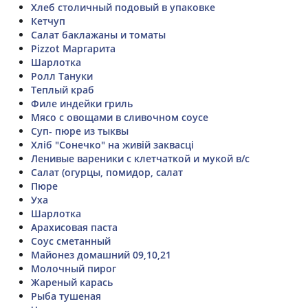
Хлеб столичный подовый в упаковке
Кетчуп
Салат баклажаны и томаты
Pizzot Маргарита
Шарлотка
Ролл Тануки
Теплый краб
Филе индейки гриль
Мясо с овощами в сливочном соусе
Суп- пюре из тыквы
Хліб "Сонечко" на живій заквасці
Ленивые вареники с клетчаткой и мукой в/с
Салат (огурцы, помидор, салат
Пюре
Уха
Шарлотка
Арахисовая паста
Соус сметанный
Майонез домашний 09,10,21
Молочный пирог
Жареный карась
Рыба тушеная