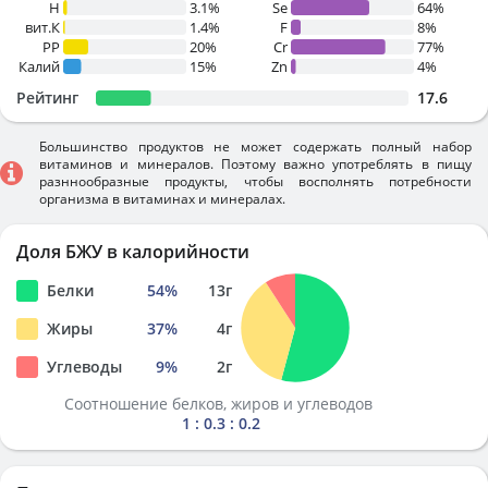
H
3.1%
Se
64%
вит.К
1.4%
F
8%
PP
20%
Cr
77%
Калий
15%
Zn
4%
Рейтинг
17.6
Большинство продуктов не может содержать полный набор
витаминов и минералов. Поэтому важно употреблять в пищу
разннообразные продукты, чтобы восполнять потребности
организма в витаминах и минералах.
Доля БЖУ в калорийности
Белки
54
%
13
г
Жиры
37
%
4
г
Углеводы
9
%
2
г
Соотношение белков, жиров и углеводов
1 : 0.3 : 0.2