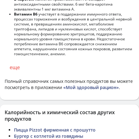
антиоксидантными свойствами. 6 мкг бета-каротина
эквивалентны 1 мкг витамина А.
Витамин В6
участвует в поддержании иммунного ответа,
процессах торможения и возбуждения в центральной нервной
системе, в превращениях аминокислот, метаболизме
триптофана, липидов и нуклеиновых кислот, способствует
нормальному формированию эритроцитов, поддержанию
нормального уровня гомоцистеина в крови. Недостаточное
потребление витамина В6 сопровождается снижением
аппетита, нарушением состояния кожных покровов, развитием
гомоцистеинемии, анемии.
еще
Полный справочник самых полезных продуктов вы можете
посмотреть в приложении
«Мой здоровый рацион»
.
Калорийность и химический состав других
продуктов
Пицца Pizzot фирменная с прошутто
Бургер с котлетой из говядины