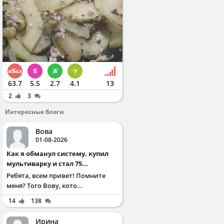
63.7
5.5
2.7
4.1
13
2
3
Интересные блоги
Вова
01-08-2026
Как я обманул систему, купил
мультиварку и стал 75...
Ребята, всем привет! Помните
меня? Того Вову, кото...
14
138
Ирина