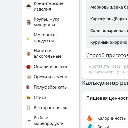
Кондитерские
Морковь (Варка бе
изделия
Крупы, мука,
Картофель (Варка 
макароны
Соль поваренная
Молочные
продукты
Куриный окорочок
Напитки
Способ пригото
алкогольные
Овощи и зелень
Составить свой 
калькулятора реце
Орехи и семена
Калькулятор ре
Полуфабрикаты
Птица
Пищевая ценност
Ресторанная еда
Рыба и
Калорийность
морепродукты
Белки