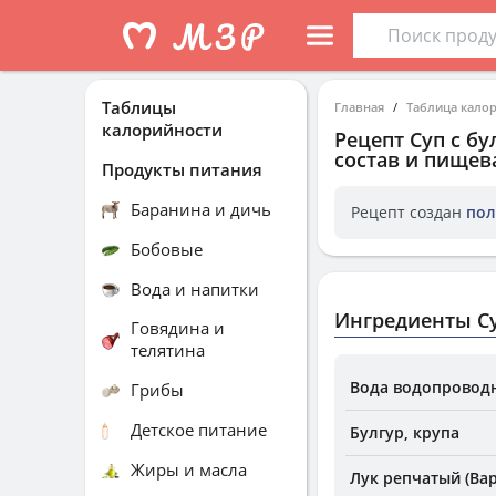
Таблицы
Главная
Таблица кало
калорийности
Рецепт
Суп с б
состав и пищев
Продукты питания
Баранина и дичь
Рецепт создан
пол
Бобовые
Вода и напитки
Ингредиенты Су
Говядина и
телятина
Вода водопроводн
Грибы
Детское питание
Булгур, крупа
Жиры и масла
Лук репчатый (Вар