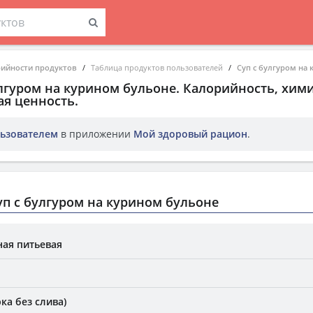
рийности продуктов
Таблица продуктов пользователей
Суп с булгуром на
улгуром на курином бульоне
. Калорийность, хим
ая ценность.
ьзователем
в приложении
Мой здоровый рацион
.
п с булгуром на курином бульоне
ая питьевая
ка без слива)