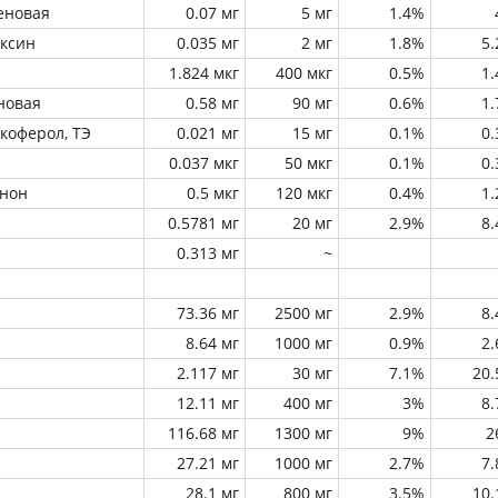
еновая
0.07 мг
5 мг
1.4%
оксин
0.035 мг
2 мг
1.8%
5
1.824 мкг
400 мкг
0.5%
1
новая
0.58 мг
90 мг
0.6%
1
окоферол, ТЭ
0.021 мг
15 мг
0.1%
0
0.037 мкг
50 мкг
0.1%
0
инон
0.5 мкг
120 мкг
0.4%
1
0.5781 мг
20 мг
2.9%
8
0.313 мг
~
73.36 мг
2500 мг
2.9%
8
8.64 мг
1000 мг
0.9%
2
2.117 мг
30 мг
7.1%
20
12.11 мг
400 мг
3%
8
116.68 мг
1300 мг
9%
2
27.21 мг
1000 мг
2.7%
7
28.1 мг
800 мг
3.5%
10