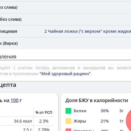
з слива)
без слива)
 пищевая
2 Чайная ложка ("с верхом" кроме жидки
 (Варка)
вления
рецепт с учетом потерь витаминов и минералов вы може
птов в приложении
"Мой здоровый рацион"
.
цепта
ь на
100
г
Доля БЖУ в калорийности
Белки
30
%
3
г
% от РСП
34.6
ккал
2.3
%
Жиры
21
%
1
г
2.5
г
2.78
%