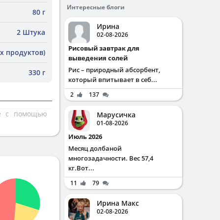
Интересные блоги
80 г
Ирина
2 Штука
02-08-2026
Рисовый завтрак для
х продуктов)
выведения солей
Рис – природный абсорбент,
330 г
который впитывает в себ...
2
137
те с помощью
Марусичка
01-08-2026
Июль 2026
Месяц долбаной
многозадачности. Вес 57,4
кг.Вот...
11
79
Ирина Макс
02-08-2026