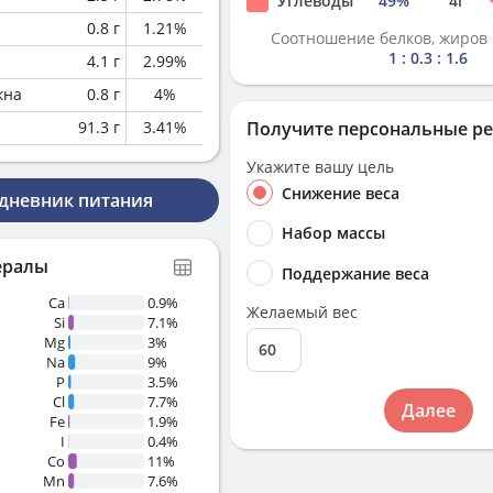
Углеводы
49
%
4
г
0.8
г
1.21
%
Соотношение белков, жиров 
1 : 0.3 : 1.6
4.1
г
2.99
%
кна
0.8
г
4
%
91.3
г
3.41
%
Получите персональные р
Укажите вашу цель
Снижение веса
 дневник питания
Набор массы
ералы
Поддержание веса
Ca
0.9%
Желаемый вес
Si
7.1%
Mg
3%
Na
9%
P
3.5%
Cl
7.7%
Далее
Fe
1.9%
I
0.4%
Co
11%
Mn
7.6%