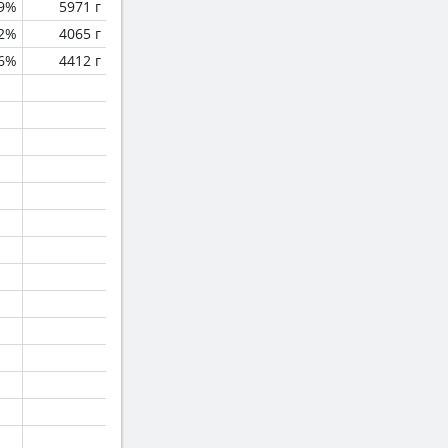
.9%
5971 г
.2%
4065 г
.6%
4412 г