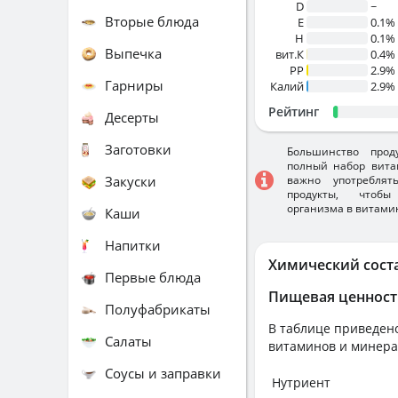
D
~
Вторые блюда
E
0.1%
H
0.1%
Выпечка
вит.К
0.4%
PP
2.9%
Гарниры
Калий
2.9%
Рейтинг
Десерты
Заготовки
Большинство прод
полный набор вита
Закуски
важно употребля
продукты, чтобы
организма в витами
Каши
Напитки
Химический сост
Первые блюда
Пищевая ценност
Полуфабрикаты
В таблице приведено
Салаты
витаминов и минера
Соусы и заправки
Нутриент