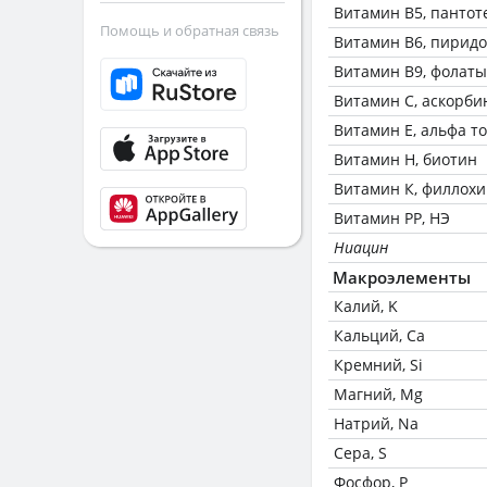
Витамин В5, пантот
Помощь и обратная связь
Витамин В6, пирид
Витамин В9, фолаты
Витамин C, аскорби
Витамин Е, альфа т
Витамин Н, биотин
Витамин К, филлох
Витамин РР, НЭ
Ниацин
Макроэлементы
Калий, K
Кальций, Ca
Кремний, Si
Магний, Mg
Натрий, Na
Сера, S
Фосфор, P