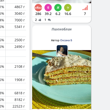
кал
.1%
4867 г
.5%
3040 г
286
39.2
6.2
16.6
7
4%
7000 г
2
1
.5%
5341 г
Пшеноблин
.6%
2500 г
Автор
Оксана Б
.6%
2490 г
.6%
2108 г
5%
1908 г
.3%
6818 г
.5%
8182 г
.2%
22523 г