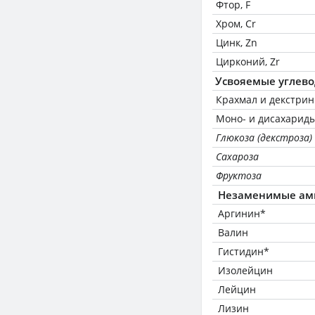
Фтор, F
Хром, Cr
Цинк, Zn
Цирконий, Zr
Усвояемые углев
Крахмал и декстри
Моно- и дисахариды
Глюкоза (декстроза)
Сахароза
Фруктоза
Незаменимые ам
Аргинин*
Валин
Гистидин*
Изолейцин
Лейцин
Лизин