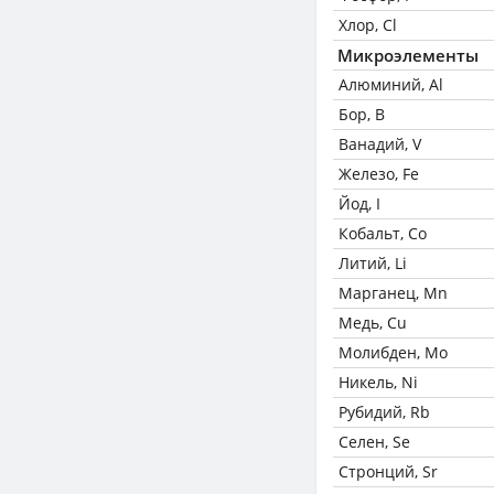
Хлор, Cl
Микроэлементы
Алюминий, Al
Бор, B
Ванадий, V
Железо, Fe
Йод, I
Кобальт, Co
Литий, Li
Марганец, Mn
Медь, Cu
Молибден, Mo
Никель, Ni
Рубидий, Rb
Селен, Se
Стронций, Sr