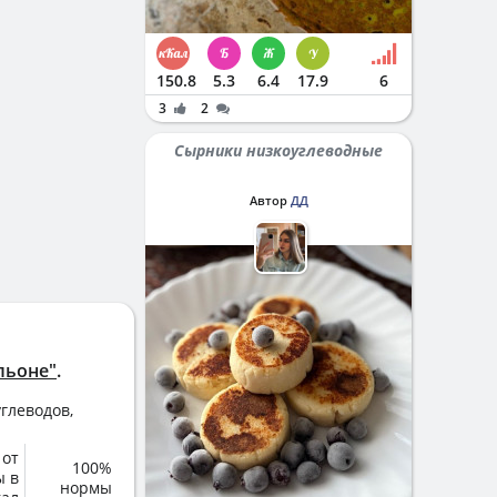
150.8
5.3
6.4
17.9
6
3
2
Сырники низкоуглеводные
Автор
ДД
льоне"
.
глеводов,
 от
100%
ы в
нормы