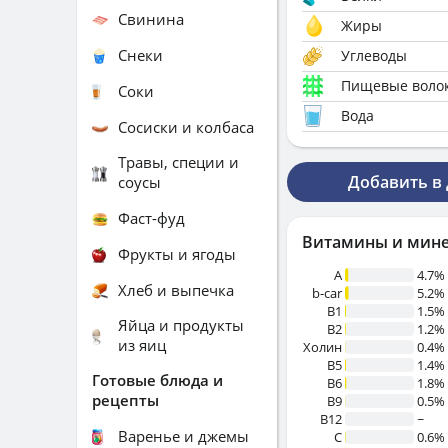
Свинина
Жиры
Снеки
Углеводы
Пищевые воло
Соки
Вода
Сосиски и колбаса
Травы, специи и
Добавить в
соусы
Фаст-фуд
Витамины и мин
Фрукты и ягоды
A
4.7%
Хлеб и выпечка
b-car
5.2%
В1
1.5%
Яйца и продукты
B2
1.2%
из яиц
Холин
0.4%
B5
1.4%
Готовые блюда и
B6
1.8%
рецепты
B9
0.5%
B12
~
Варенье и джемы
C
0.6%