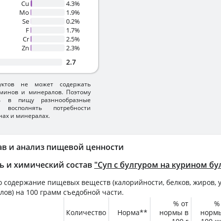
Cu
4.3%
Mo
1.9%
Se
0.2%
F
1.7%
Cr
2.5%
Zn
2.3%
2.7
уктов не может содержать
минов и минералов. Поэтому
ть в пищу разннообразные
 восполнять потребности
нах и минералах.
ав и анализ пищевой ценности
ь и химический состав
"Суп с булгуром на курином бу
 содержание пищевых веществ (калорийности, белков, жиров, у
лов) на
100 грамм
съедобной части.
% от
%
Количество
Норма**
нормы в
норм