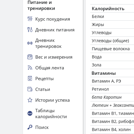
Питание и
тренировки
Калорийность
Белки
Курс похудения
Жиры
Дневник питания
Углеводы
Дневник
Углеводы (общие)
тренировок
Пищевые волокна
Вес и измерения
Вода
Зола
Общая лента
Витамины
Рецепты
Витамин А, РЭ
Статьи
Ретинол
бета Каротин
Истории успеха
Лютеин + Зеаксант
Таблицы
Витамин В1, тиамин
калорийности
Витамин В2, рибоф
Поиск
Витамин В4, холин