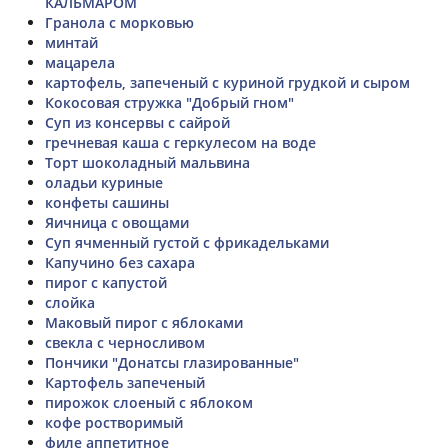
КАЛЬМАРОМ
Гранола с морковью
минтай
мацарела
картофель, запеченый с куриной грудкой и сыром
Кокосовая стружка "Добрый гном"
Суп из консервы с сайрой
гречневая каша с геркулесом на воде
Торт шоколадный мальвина
оладьи куриные
конфеты сашины
Яичница с овощами
Суп ячменный густой с фрикадельками
Капучино без сахара
пирог с капустой
слойка
Маковый пирог с яблоками
свекла с черносливом
Пончики "Донатсы глазированные"
Картофель запеченый
пирожок слоеный с яблоком
кофе ростворимый
филе аппетитное