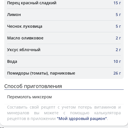
Перец красный сладкий
15 г
Лимон
5 г
Чеснок луковица
5 г
Масло оливковое
2 г
Уксус яблочный
2 г
Вода
10 г
Помидоры (томаты), парниковые
26 г
Способ приготовления
Перемолоть миксером
Составить свой рецепт с учетом потерь витаминов и
минералов вы можете с помощью калькулятора
рецептов в приложении
"Мой здоровый рацион"
.