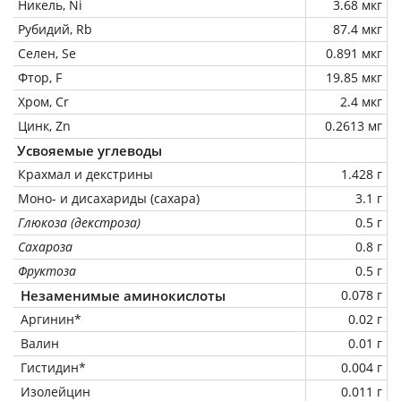
Никель, Ni
3.68 мкг
Рубидий, Rb
87.4 мкг
Селен, Se
0.891 мкг
Фтор, F
19.85 мкг
Хром, Cr
2.4 мкг
Цинк, Zn
0.2613 мг
Усвояемые углеводы
Крахмал и декстрины
1.428 г
Моно- и дисахариды (сахара)
3.1 г
Глюкоза (декстроза)
0.5 г
Сахароза
0.8 г
Фруктоза
0.5 г
Незаменимые аминокислоты
0.078 г
Аргинин*
0.02 г
Валин
0.01 г
Гистидин*
0.004 г
Изолейцин
0.011 г