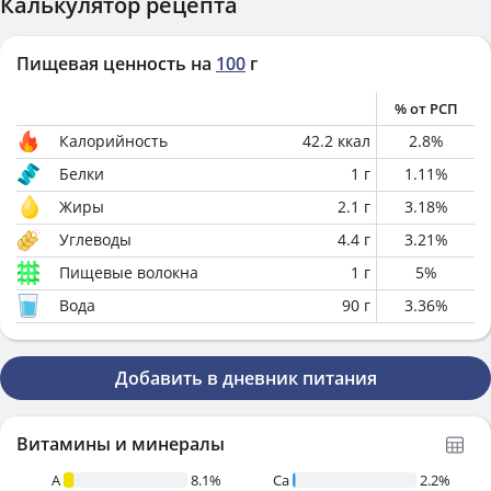
Калькулятор рецепта
Пищевая ценность на
100
г
% от РСП
Калорийность
42.2
ккал
2.8
%
Белки
1
г
1.11
%
Жиры
2.1
г
3.18
%
Углеводы
4.4
г
3.21
%
Пищевые волокна
1
г
5
%
Вода
90
г
3.36
%
Добавить в дневник питания
Витамины и минералы
A
8.1%
Ca
2.2%