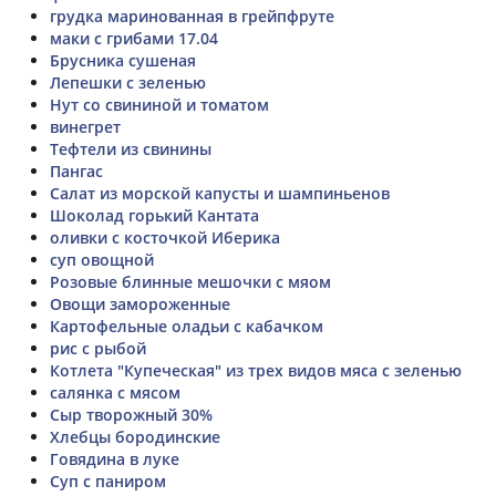
грудка маринованная в грейпфруте
маки с грибами 17.04
Брусника сушеная
Лепешки с зеленью
Нут со свининой и томатом
винегрет
Тефтели из свинины
Пангас
Салат из морской капусты и шампиньенов
Шоколад горький Кантата
оливки с косточкой Иберика
суп овощной
Розовые блинные мешочки с мяом
Овощи замороженные
Картофельные оладьи с кабачком
рис с рыбой
Котлета "Купеческая" из трех видов мяса с зеленью
салянка с мясом
Сыр творожный 30%
Хлебцы бородинские
Говядина в луке
Суп с паниром