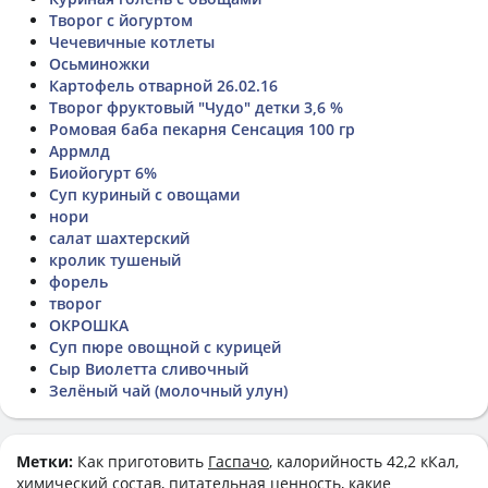
Творог с йогуртом
Чечевичные котлеты
Осьминожки
Картофель отварной 26.02.16
Творог фруктовый "Чудо" детки 3,6 %
Ромовая баба пекарня Сенсация 100 гр
Аррмлд
Биойогурт 6%
Суп куриный с овощами
нори
салат шахтерский
кролик тушеный
форель
творог
ОКРОШКА
Суп пюре овощной с курицей
Сыр Виолетта сливочный
Зелёный чай (молочный улун)
Метки:
Как приготовить
Гаспачо
, калорийность 42,2 кКал,
химический состав, питательная ценность, какие