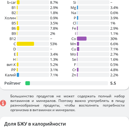
b-car
8.7%
Si
~
В1
2.9%
Mg
3.4%
B2
1.8%
Na
0.6%
Холин
0.9%
P
3.9%
B5
3.5%
Cl
1%
B6
7.8%
Fe
2.9%
B9
2%
I
1.1%
B12
~
Co
30%
C
53%
Mn
6.6%
D
~
Cu
7.1%
E
3.4%
Mo
2.7%
H
1.3%
Se
1.6%
вит.К
5.2%
F
0.5%
PP
3.1%
Cr
4.8%
Калий
7.1%
Zn
2.2%
Рейтинг
5.5
Большинство продуктов не может содержать полный набор
витаминов и минералов. Поэтому важно употреблять в пищу
разннообразные продукты, чтобы восполнять потребности
организма в витаминах и минералах.
Доля БЖУ в калорийности