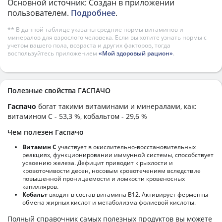
Основной источник: Создан в приложении
пользователем.
Подробнее
.
** В данной таблице указаны средние нормы витаминов и
минералов для взрослого человека. Если вы хотите узнать нормы с
учетом вашего пола, возраста и других факторов, тогда
воспользуйтесь приложением
«Мой здоровый рацион»
.
Полезные свойства ГАСПАЧО
Гаспачо
богат такими витаминами и минералами, как:
витамином C - 53,3 %, кобальтом - 29,6 %
Чем полезен Гаспачо
Витамин С
участвует в окислительно-восстановительных
реакциях, функционировании иммунной системы, способствует
усвоению железа. Дефицит приводит к рыхлости и
кровоточивости десен, носовым кровотечениям вследствие
повышенной проницаемости и ломкости кровеносных
капилляров.
Кобальт
входит в состав витамина В12. Активирует ферменты
обмена жирных кислот и метаболизма фолиевой кислоты.
Полный справочник самых полезных продуктов вы можете