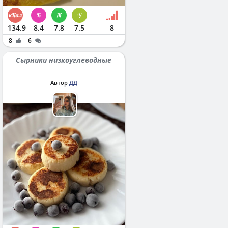
134.9
8.4
7.8
7.5
8
8
6
Сырники низкоуглеводные
Автор
ДД