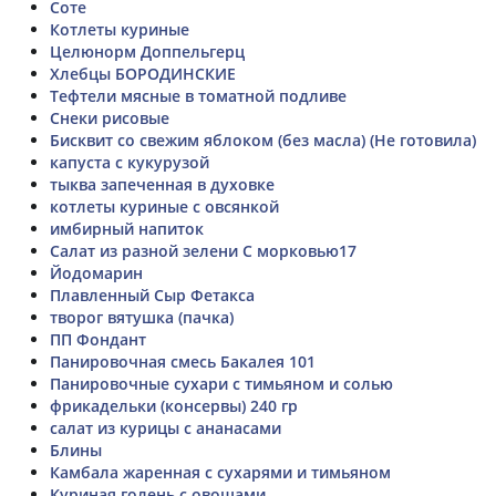
Соте
Котлеты куриные
Целюнорм Доппельгерц
Хлебцы БОРОДИНСКИЕ
Тефтели мясные в томатной подливе
Снеки рисовые
Бисквит со свежим яблоком (без масла) (Не готовила)
капуста с кукурузой
тыква запеченная в духовке
котлеты куриные с овсянкой
имбирный напиток
Салат из разной зелени С морковью17
Йодомарин
Плавленный Сыр Фетакса
творог вятушка (пачка)
ПП Фондант
Панировочная смесь Бакалея 101
Панировочные сухари с тимьяном и солью
фрикадельки (консервы) 240 гр
салат из курицы с ананасами
Блины
Камбала жаренная с сухарями и тимьяном
Куриная голень с овощами