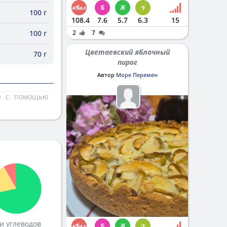
100 г
108.4
7.6
5.7
6.3
15
100 г
2
7
Цветаевский яблочный
70 г
пирог
Автор
Море Перемен
те с помощью
и углеводов