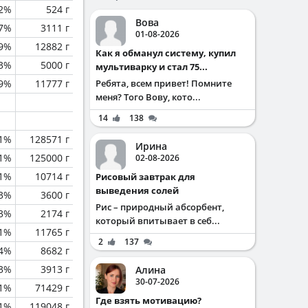
.2%
524 г
Вова
.7%
3111 г
01-08-2026
.9%
12882 г
Как я обманул систему, купил
.3%
5000 г
мультиварку и стал 75...
.9%
11777 г
Ребята, всем привет! Помните
меня? Того Вову, кото...
14
138
.1%
128571 г
Ирина
.1%
125000 г
02-08-2026
1%
10714 г
Рисовый завтрак для
выведения солей
.3%
3600 г
Рис – природный абсорбент,
.3%
2174 г
который впитывает в себ...
1%
11765 г
2
137
.4%
8682 г
3%
3913 г
Алина
30-07-2026
.1%
71429 г
Где взять мотивацию?
.1%
119048 г