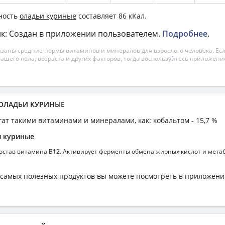
ность
оладьи куриные
составляет 86 кКал.
к: Создан в приложении пользователем.
Подробнее
.
азаны средние нормы витаминов и минералов для взрослого человека. Есл
вашего пола, возраста и других факторов, тогда воспользуйтесь приложен
а ОЛАДЬИ КУРИНЫЕ
гат такими витаминами и минералами, как: кобальтом - 15,7 %
и куриные
состав витамина В12. Активирует ферменты обмена жирных кислот и мета
самых полезных продуктов вы можете посмотреть в приложен