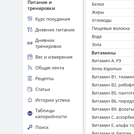
Питание и
Белки
тренировки
Жиры
Курс похудения
Углеводы
Пищевые волокна
Дневник питания
Вода
Дневник
Зола
тренировок
Витамины
Вес и измерения
Витамин А, РЭ
Общая лента
бета Каротин
Витамин В1, тиамин
Рецепты
Витамин В2, рибоф
Статьи
Витамин В5, пантот
Истории успеха
Витамин В6, пирид
Витамин В9, фолаты
Таблицы
калорийности
Витамин C, аскорби
Витамин Е, альфа т
Поиск
Витамин Н, биотин