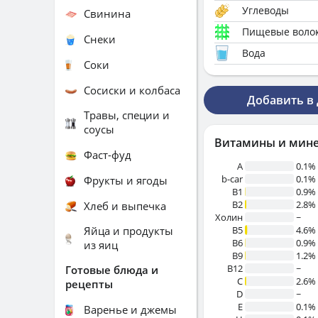
Углеводы
Свинина
Пищевые воло
Снеки
Вода
Соки
Сосиски и колбаса
Добавить в
Травы, специи и
соусы
Витамины и мин
Фаст-фуд
A
0.1%
b-car
0.1%
Фрукты и ягоды
В1
0.9%
B2
2.8%
Хлеб и выпечка
Холин
~
Яйца и продукты
B5
4.6%
B6
0.9%
из яиц
B9
1.2%
B12
~
Готовые блюда и
C
2.6%
рецепты
D
~
E
0.1%
Варенье и джемы