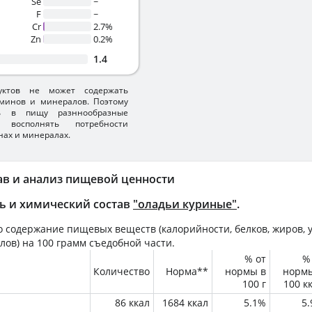
Se
~
F
~
Cr
2.7%
Zn
0.2%
1.4
уктов не может содержать
минов и минералов. Поэтому
ть в пищу разннообразные
 восполнять потребности
нах и минералах.
ав и анализ пищевой ценности
ь и химический состав
"оладьи куриные"
.
 содержание пищевых веществ (калорийности, белков, жиров, у
лов) на
100 грамм
съедобной части.
% от
%
Количество
Норма**
нормы в
норм
100 г
100 к
86 ккал
1684 ккал
5.1%
5