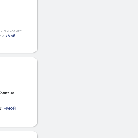
и вы хотите
ием
«Мой
болизма
ии
«Мой