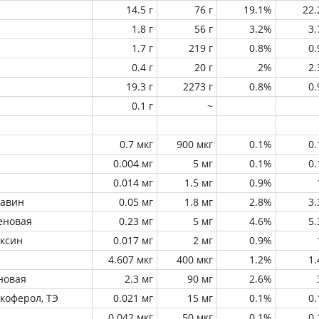
14.5 г
76 г
19.1%
22
1.8 г
56 г
3.2%
3
1.7 г
219 г
0.8%
0
0.4 г
20 г
2%
2
19.3 г
2273 г
0.8%
0
0.1 г
~
0.7 мкг
900 мкг
0.1%
0
0.004 мг
5 мг
0.1%
0
0.014 мг
1.5 мг
0.9%
лавин
0.05 мг
1.8 мг
2.8%
3
еновая
0.23 мг
5 мг
4.6%
5
оксин
0.017 мг
2 мг
0.9%
4.607 мкг
400 мкг
1.2%
1
новая
2.3 мг
90 мг
2.6%
окоферол, ТЭ
0.021 мг
15 мг
0.1%
0
0.042 мкг
50 мкг
0.1%
0