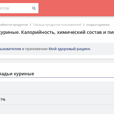
рийности продуктов
Таблица продуктов пользователей
оладьи куриные
куриные
. Калорийность, химический состав и п
ьзователем
в приложении
Мой здоровый рацион
.
ладьи куриные
 1%