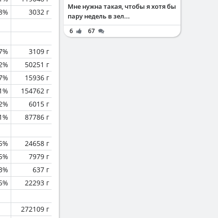
Мне нужна такая, чтобы я хотя бы
.8%
3032 г
пару недель в зел...
6
67
.7%
3109 г
.2%
50251 г
.7%
15936 г
.1%
154762 г
2%
6015 г
.1%
87786 г
.5%
24658 г
.5%
7979 г
.3%
637 г
.5%
22293 г
272109 г