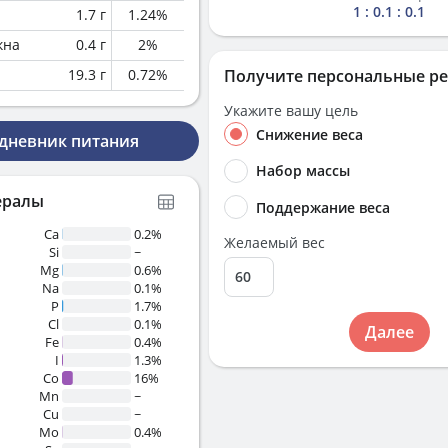
1 : 0.1 : 0.1
1.7
г
1.24
%
кна
0.4
г
2
%
19.3
г
0.72
%
Получите персональные р
Укажите вашу цель
Снижение веса
 дневник питания
Набор массы
ералы
Поддержание веса
Ca
0.2%
Желаемый вес
Si
~
Mg
0.6%
Na
0.1%
P
1.7%
Cl
0.1%
Далее
Fe
0.4%
I
1.3%
Co
16%
Mn
~
Cu
~
Mo
0.4%