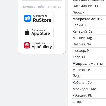
Витамин РР, НЭ
Помощь и обратная связь
Ниацин
Макроэлементы
Калий, K
Кальций, Ca
Магний, Mg
Натрий, Na
Фосфор, P
Хлор, Cl
Микроэлементы
Железо, Fe
Йод, I
Кобальт, Co
Молибден, Mo
Рубидий, Rb
Фтор, F