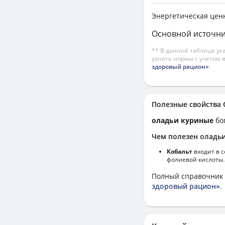
Энергетическая цен
Основной источни
** В данной таблице ук
узнать нормы с учетом 
здоровый рацион»
.
Полезные свойств
оладьи куриные
бо
Чем полезен оладь
Кобальт
входит в 
фолиевой кислоты.
Полный справочник 
здоровый рацион»
.