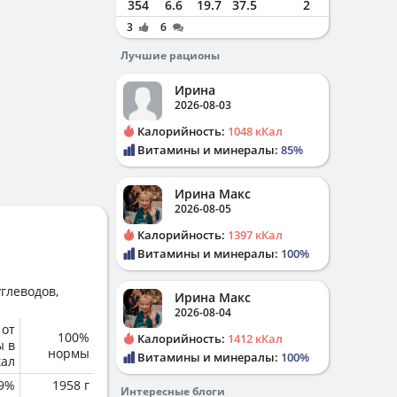
354
6.6
19.7
37.5
2
3
6
Лучшие рационы
Ирина
2026-08-03
Калорийность:
1048 кКал
Витамины и минералы:
85%
Ирина Макс
2026-08-05
Калорийность:
1397 кКал
Витамины и минералы:
100%
глеводов,
Ирина Макс
2026-08-04
 от
100%
Калорийность:
1412 кКал
ы в
нормы
Витамины и минералы:
100%
кал
.9%
1958 г
Интересные блоги