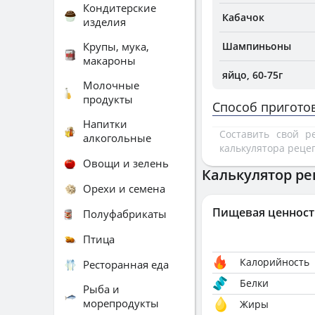
Кондитерские
Кабачок
изделия
Крупы, мука,
Шампиньоны
макароны
яйцо, 60-75г
Молочные
продукты
Способ пригото
Напитки
Составить свой 
алкогольные
калькулятора реце
Овощи и зелень
Калькулятор ре
Орехи и семена
Пищевая ценност
Полуфабрикаты
Птица
Калорийность
Ресторанная еда
Белки
Рыба и
морепродукты
Жиры