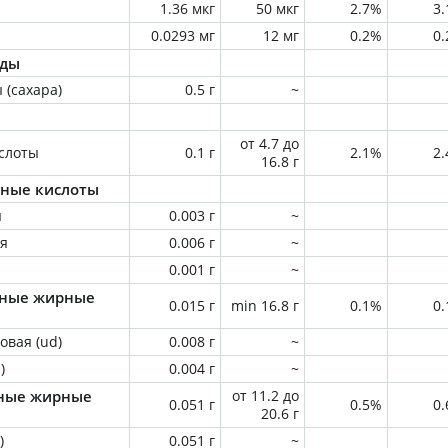
1.36 мкг
50 мкг
2.7%
3
0.0293 мг
12 мг
0.2%
0
оды
 (сахара)
0.5 г
~
от 4.7 до
слоты
0.1 г
2.1%
2
16.8 г
ные кислоты
я
0.003 г
~
ая
0.006 г
~
0.001 г
~
ные жирные
0.015 г
min 16.8 г
0.1%
0
овая (ud)
0.008 г
~
)
0.004 г
~
ные жирные
от 11.2 до
0.051 г
0.5%
0
20.6 г
)
0.051 г
~