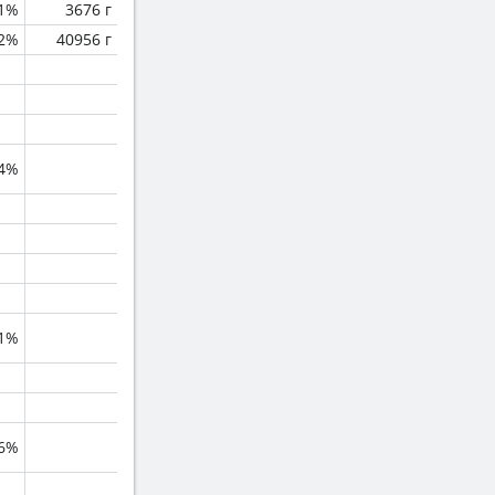
.1%
3676 г
.2%
40956 г
.4%
.1%
.6%