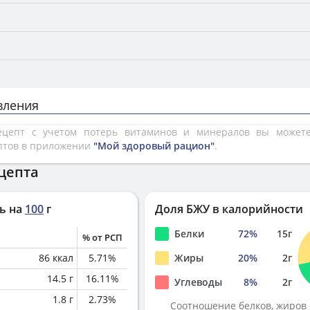
вления
рецепт с учетом потерь витаминов и минералов вы може
птов в приложении
"Мой здоровый рацион"
.
цепта
ь на
100
г
Доля БЖУ в калорийности
Белки
72
%
15
г
% от РСП
86
ккал
5.71
%
Жиры
20
%
2
г
14.5
г
16.11
%
Углеводы
8
%
2
г
1.8
г
2.73
%
Соотношение белков, жиров 