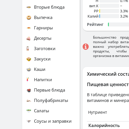
H
0.1%
вит.К
~
Вторые блюда
PP
3.3%
Калий
3.2%
Выпечка
Рейтинг
Гарниры
Большинство прод
Десерты
полный набор вита
важно употребля
Заготовки
продукты, чтобы
организма в витами
Закуски
Каши
Химический сост
Напитки
Пищевая ценност
Первые блюда
В таблице приведено
Полуфабрикаты
витаминов и минера
Салаты
Нутриент
Соусы и заправки
Калорийность