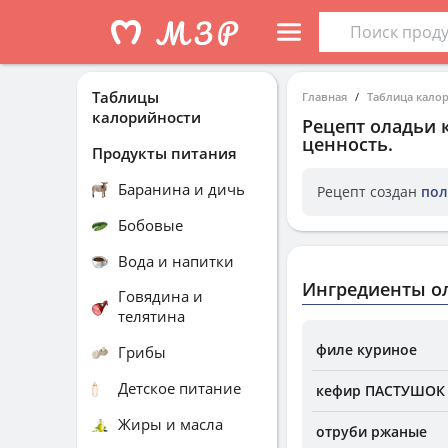
Таблицы
Главная
Таблица кало
калорийности
Рецепт
оладьи 
ценность.
Продукты питания
Баранина и дичь
Рецепт создан
пол
Бобовые
Вода и напитки
Ингредиенты о
Говядина и
телятина
филе куриное
Грибы
Детское питание
кефир ПАСТУШОК
Жиры и масла
отруби ржаные