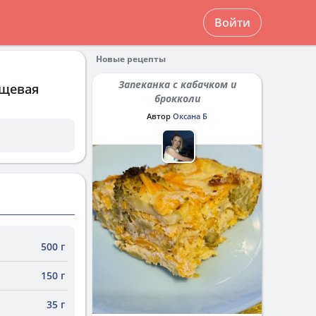
Войти
Новые рецепты
Запеканка с кабачком и
ищевая
брокколи
Автор
Оксана Б
500 г
150 г
35 г