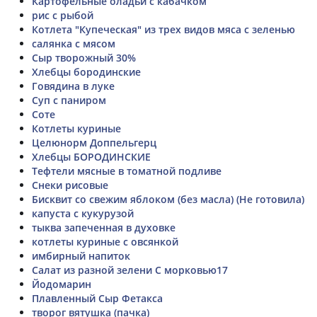
Картофельные оладьи с кабачком
рис с рыбой
Котлета "Купеческая" из трех видов мяса с зеленью
салянка с мясом
Сыр творожный 30%
Хлебцы бородинские
Говядина в луке
Суп с паниром
Соте
Котлеты куриные
Целюнорм Доппельгерц
Хлебцы БОРОДИНСКИЕ
Тефтели мясные в томатной подливе
Снеки рисовые
Бисквит со свежим яблоком (без масла) (Не готовила)
капуста с кукурузой
тыква запеченная в духовке
котлеты куриные с овсянкой
имбирный напиток
Салат из разной зелени С морковью17
Йодомарин
Плавленный Сыр Фетакса
творог вятушка (пачка)