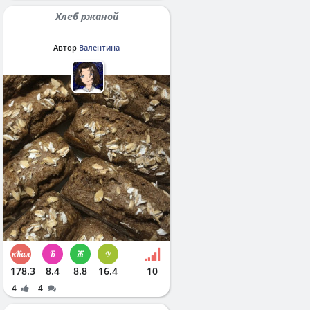
Хлеб ржаной
Автор
Валентина
178.3
8.4
8.8
16.4
10
4
4