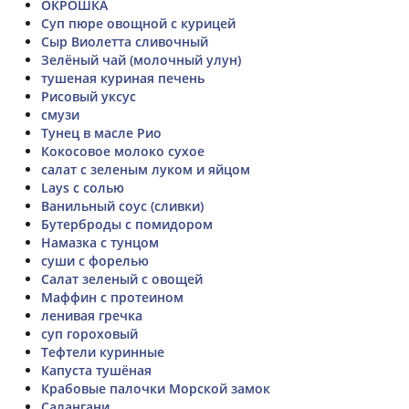
ОКРОШКА
Суп пюре овощной с курицей
Сыр Виолетта сливочный
Зелёный чай (молочный улун)
тушеная куриная печень
Рисовый уксус
смузи
Тунец в масле Рио
Кокосовое молоко сухое
салат с зеленым луком и яйцом
Lays с солью
Ванильный соус (сливки)
Бутерброды с помидором
Намазка с тунцом
суши с форелью
Салат зеленый с овощей
Маффин с протеином
ленивая гречка
суп гороховый
Тефтели куринные
Капуста тушёная
Крабовые палочки Морской замок
Cалангани