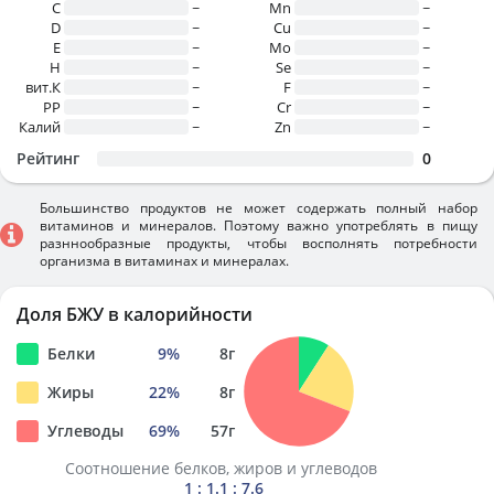
C
~
Mn
~
D
~
Cu
~
E
~
Mo
~
H
~
Se
~
вит.К
~
F
~
PP
~
Cr
~
Калий
~
Zn
~
Рейтинг
0
Большинство продуктов не может содержать полный набор
витаминов и минералов. Поэтому важно употреблять в пищу
разннообразные продукты, чтобы восполнять потребности
организма в витаминах и минералах.
Доля БЖУ в калорийности
Белки
9
%
8
г
Жиры
22
%
8
г
Углеводы
69
%
57
г
Соотношение белков, жиров и углеводов
1 : 1.1 : 7.6