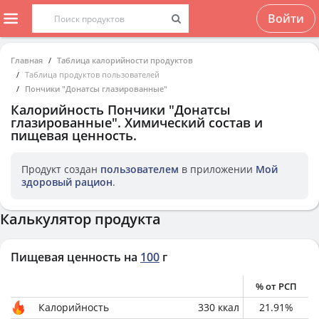
Войти
Главная
Таблица калорийности продуктов
Таблица продуктов пользователей
Пончики "Донатсы глазированные"
Калорийность
Пончики "Донатсы
глазированные"
. Химический состав и
пищевая ценность.
Продукт создан
пользователем
в приложении
Мой
здоровый рацион
.
Калькулятор продукта
Пищевая ценность на
100
г
% от РСП
Калорийность
330
ккал
21.91
%