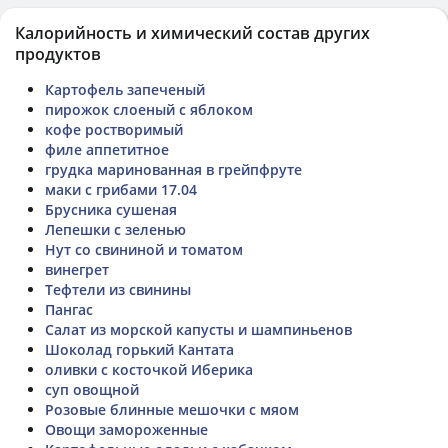
Калорийность и химический состав других
продуктов
Картофель запеченый
пирожок слоеный с яблоком
кофе ростворимый
филе аппетитное
грудка маринованная в грейпфруте
маки с грибами 17.04
Брусника сушеная
Лепешки с зеленью
Нут со свининой и томатом
винегрет
Тефтели из свинины
Пангас
Салат из морской капусты и шампиньенов
Шоколад горький Кантата
оливки с косточкой Иберика
суп овощной
Розовые блинные мешочки с мяом
Овощи замороженные