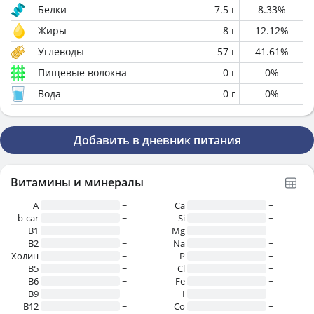
Белки
7.5
г
8.33
%
Жиры
8
г
12.12
%
Углеводы
57
г
41.61
%
Пищевые волокна
0
г
0
%
Вода
0
г
0
%
Добавить в дневник питания
Витамины и минералы
A
~
Ca
~
b-car
~
Si
~
В1
~
Mg
~
B2
~
Na
~
Холин
~
P
~
B5
~
Cl
~
B6
~
Fe
~
B9
~
I
~
B12
~
Co
~