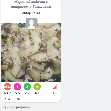
Жареный кабачок с
творогом и базиликом
Автор
Ольга
63.7
5.5
2.7
4.1
13
2
3
Лучшие рационы