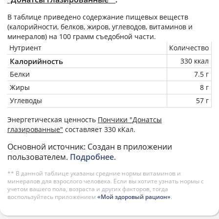
В таблице приведено содержание пищевых веществ
(калорийности, белков, жиров, углеводов, витаминов и
минералов) на
100 грамм
съедобной части.
Нутриент
Количество
Калорийность
330 ккал
Белки
7.5 г
Жиры
8 г
Углеводы
57 г
Энергетическая ценность
Пончики "Донатсы
глазированные"
составляет 330 кКал.
Основной источник: Создан в приложении
пользователем.
Подробнее
.
** В данной таблице указаны средние нормы витаминов и
минералов для взрослого человека. Если вы хотите узнать нормы с
учетом вашего пола, возраста и других факторов, тогда
воспользуйтесь приложением
«Мой здоровый рацион»
.