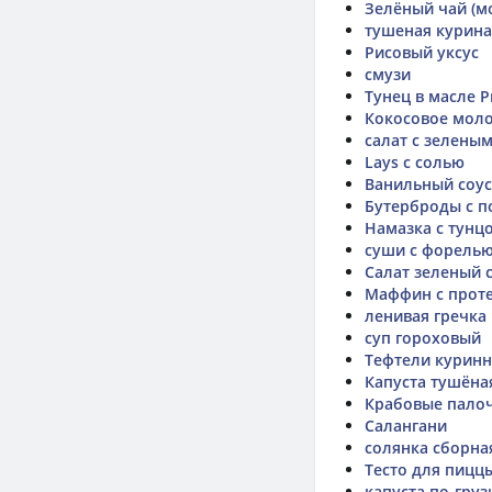
Зелёный чай (м
тушеная курина
Рисовый уксус
смузи
Тунец в масле 
Кокосовое моло
салат с зелены
Lays с солью
Ванильный соус
Бутерброды с 
Намазка с тунц
суши с форель
Салат зеленый 
Маффин с прот
ленивая гречка
суп гороховый
Тефтели курин
Капуста тушёна
Крабовые пало
Cалангани
солянка сборна
Тесто для пицц
капуста по-груз