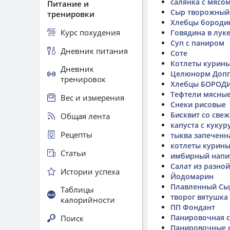
салянка с мясо
Питание и
Сыр творожный
тренировки
Хлебцы бороди
Курс похудения
Говядина в лук
Суп с паниром
Дневник питания
Соте
Котлеты курин
Дневник
Целюнорм Допп
тренировок
Хлебцы БОРОД
Тефтели мясные
Вес и измерения
Снеки рисовые
Бисквит со свеж
Общая лента
капуста с кукур
Рецепты
тыква запеченн
котлеты курины
Статьи
имбирный напи
Салат из разно
Истории успеха
Йодомарин
Плавленный Сы
Таблицы
творог вятушка 
калорийности
ПП Фондант
Панировочная с
Поиск
Панировочные с