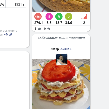
.6%
1931 г
279.1
3.8
13.7
34.6
2
3
0
и вы хотите
ием
«Мой
Кабачковые мини-тортики
Автор
Оксана Б