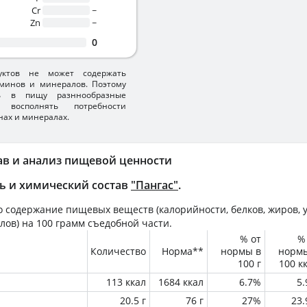
Cr
~
Zn
~
0
уктов не может содержать
минов и минералов. Поэтому
ть в пищу разннообразные
 восполнять потребности
нах и минералах.
ав и анализ пищевой ценности
ь и химический состав
"Пангас"
.
 содержание пищевых веществ (калорийности, белков, жиров, у
лов) на
100 грамм
съедобной части.
% от
%
Количество
Норма**
нормы в
норм
100 г
100 к
113 ккал
1684 ккал
6.7%
5
20.5 г
76 г
27%
23