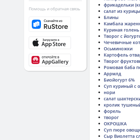
фрикадельки (ко
Помощь и обратная связь
салат из куриц
Блины
Камбала жаренн
Куриная голень
Творог с йогур
Чечевичные ко
Осьминожки
Картофель отва
Творог фруктовы
Ромовая баба п
Аррмлд
Биойогурт 6%
Суп куриный с
нори
салат шахтерск
кролик тушены
форель
творог
ОКРОШКА
Суп пюре овощн
Сыр Виолетта 