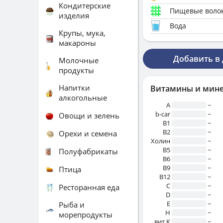
Кондитерские
Пищевые воло
изделия
Вода
Крупы, мука,
макароны
Добавить в
Молочные
продукты
Напитки
Витамины и мин
алкогольные
A
~
b-car
~
Овощи и зелень
В1
~
B2
~
Орехи и семена
Холин
~
B5
~
Полуфабрикаты
B6
~
B9
~
Птица
B12
~
C
~
Ресторанная еда
D
~
E
~
Рыба и
H
~
морепродукты
вит.К
~