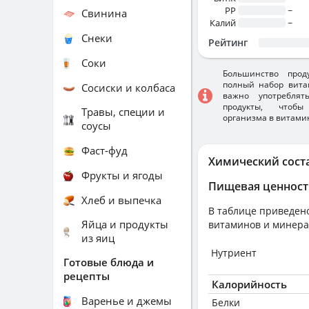
PP
~
Свинина
Калий
~
Снеки
Рейтинг
Соки
Большинство прод
полный набор вита
Сосиски и колбаса
важно употребля
продукты, чтобы
Травы, специи и
организма в витами
соусы
Фаст-фуд
Химический сост
Фрукты и ягоды
Пищевая ценност
Хлеб и выпечка
В таблице приведено
Яйца и продукты
витаминов и минера
из яиц
Нутриент
Готовые блюда и
рецепты
Калорийность
Варенье и джемы
Белки