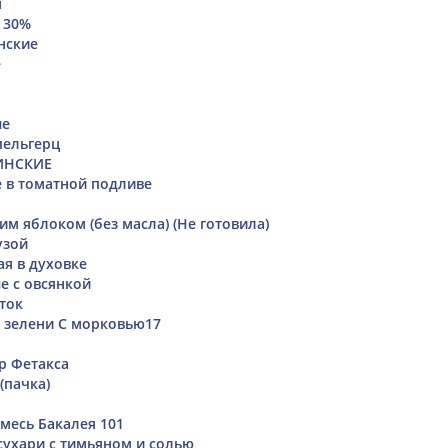
м
 30%
нские
е
ые
ельгерц
ИНСКИЕ
 в томатной подливе
им яблоком (без масла) (Не готовила)
узой
ая в духовке
е с овсянкой
ток
й зелени С морковью17
р Фетакса
(пачка)
месь Бакалея 101
ухари с тимьяном и солью