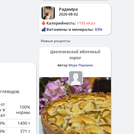
Радмира
2026-08-02
Калорийность:
1193 кКал
Витамины и минералы:
83%
Новые рецепты
Цветаевский яблочный
пирог
Автор
Море Перемен
глеводов,
 от
100%
ы в
нормы
кал
.9%
1490 г
.9%
371 г