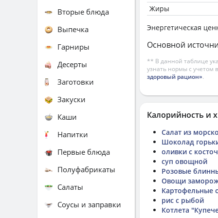
Жиры
Вторые блюда
Энергетическая цен
Выпечка
Основной источни
Гарниры
** В данной таблице ук
Десерты
узнать нормы с учетом 
здоровый рацион»
.
Заготовки
Закуски
Калорийность и х
Каши
Салат из морск
Напитки
Шоколад горьки
Первые блюда
оливки с косто
суп овощной
Полуфабрикаты
Розовые блинн
Овощи заморо
Салаты
Картофельные о
рис с рыбой
Соусы и заправки
Котлета "Купече