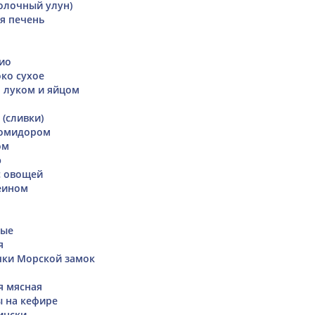
олочный улун)
я печень
Рио
ко сухое
м луком и яйцом
 (сливки)
помидором
ом
ю
с овощей
еином
ные
я
чки Морской замок
я мясная
ы на кефире
ински