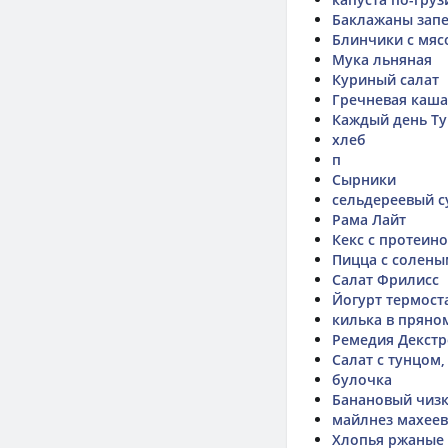
Баклажаны запе
Блинчики с мя
Мука льняная
Куриный салат
Гречневая каша
Каждый день Ту
хлеб
п
Сырники
сельдереевый с
Рама Лайт
Кекс с протеин
Пицца с солены
Салат Фрилисс
Йогурт термост
килька в пряно
Ремедия Декст
Салат с тунцом
булочка
Банановый чизк
майлнез махеев
Хлопья ржаные