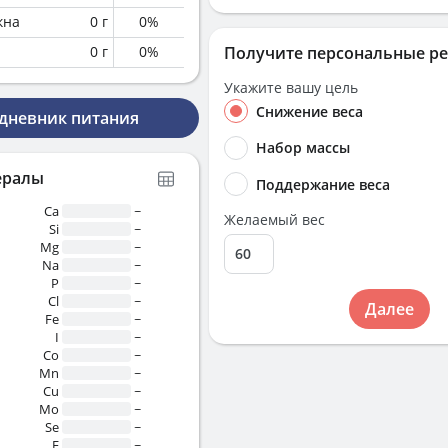
кна
0
г
0
%
0
г
0
%
Получите персональные р
Укажите вашу цель
Снижение веса
 дневник питания
Набор массы
ералы
Поддержание веса
Ca
~
Желаемый вес
Si
~
Mg
~
Na
~
P
~
Cl
~
Далее
Fe
~
I
~
Co
~
Mn
~
Cu
~
Mo
~
Se
~
F
~