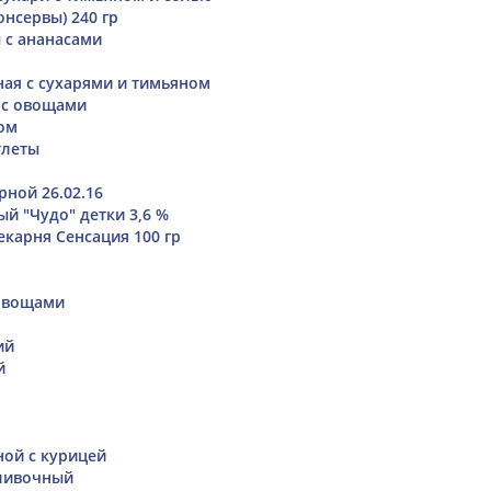
нсервы) 240 гр
ы с ананасами
ая с сухарями и тимьяном
 с овощами
том
тлеты
рной 26.02.16
й "Чудо" детки 3,6 %
екарня Сенсация 100 гр
 овощами
ий
й
ой с курицей
сливочный