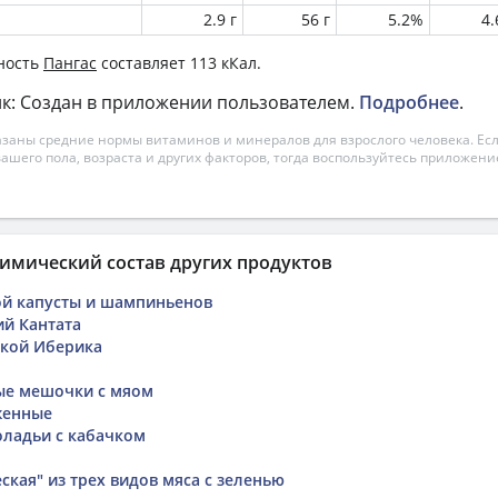
2.9 г
56 г
5.2%
4
ность
Пангас
составляет 113 кКал.
к: Создан в приложении пользователем.
Подробнее
.
азаны средние нормы витаминов и минералов для взрослого человека. Есл
вашего пола, возраста и других факторов, тогда воспользуйтесь приложен
имический состав других продуктов
ой капусты и шампиньенов
й Кантата
чкой Иберика
ые мешочки с мяом
женные
ладьи с кабачком
ская" из трех видов мяса с зеленью