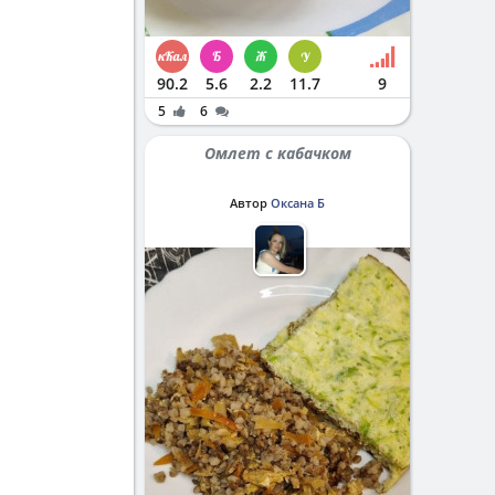
90.2
5.6
2.2
11.7
9
5
6
Омлет с кабачком
Автор
Оксана Б