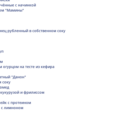
чённые с начинкой
сом "Мамины"
нец рубленный в собственном соку
уп
ом
м огурцом на тесте из кефира
атный "Данон"
м соку
ромед
, кукурузой и фрилиссом
ейк с протеином
 с лимноном