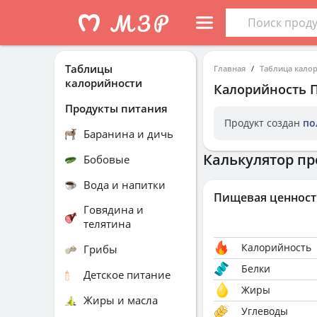
Таблицы
Главная
Таблица кало
калорийности
Калорийность
Продукты питания
Продукт создан
по
Баранина и дичь
Калькулятор пр
Бобовые
Вода и напитки
Пищевая ценност
Говядина и
телятина
Калорийность
Грибы
Белки
Детское питание
Жиры
Жиры и масла
Углеводы