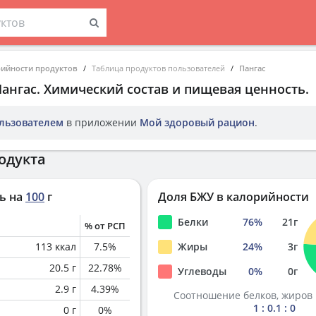
рийности продуктов
Таблица продуктов пользователей
Пангас
Пангас
. Химический состав и пищевая ценность.
льзователем
в приложении
Мой здоровый рацион
.
одукта
ь на
100
г
Доля БЖУ в калорийности
Белки
76
%
21
г
% от РСП
113
ккал
7.5
%
Жиры
24
%
3
г
20.5
г
22.78
%
Углеводы
0
%
0
г
2.9
г
4.39
%
Соотношение белков, жиров 
1 : 0.1 : 0
0
г
0
%