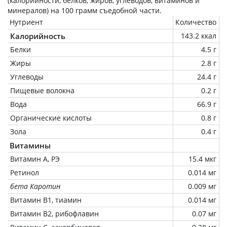
(калорийности, белков, жиров, углеводов, витаминов и
минералов) на
100 грамм
съедобной части.
Нутриент
Количество
Калорийность
143.2 ккал
Белки
4.5 г
Жиры
2.8 г
Углеводы
24.4 г
Пищевые волокна
0.2 г
Вода
66.9 г
Органические кислоты
0.8 г
Зола
0.4 г
Витамины
Витамин А, РЭ
15.4 мкг
Ретинол
0.014 мг
бета Каротин
0.009 мг
Витамин В1, тиамин
0.014 мг
Витамин В2, рибофлавин
0.07 мг