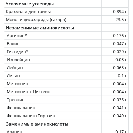
Усвояемые углеводы
Крахмал и декстрины
0.894 г
Моно- и дисахариды (сахара)
23.5 г
Незаменимые аминокислоты
Аргинин*
0.176 г
Валин
0.047 г
Гистидин*
0.029 г
Изолейцин
0.03 г
Лейцин
0.065 г
Лизин
0.1 г
Метионин
0.004 г
Метионин + Цистеин
0.004 г
Треонин
0.035 г
Фенилаланин
0.041 г
Фенилаланин+Тирозин
0.049 г
Заменимые аминокислоты
Аланин
0.17 г