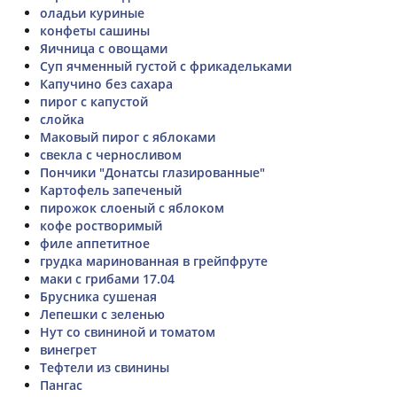
оладьи куриные
конфеты сашины
Яичница с овощами
Суп ячменный густой с фрикадельками
Капучино без сахара
пирог с капустой
слойка
Маковый пирог с яблоками
свекла с черносливом
Пончики "Донатсы глазированные"
Картофель запеченый
пирожок слоеный с яблоком
кофе ростворимый
филе аппетитное
грудка маринованная в грейпфруте
маки с грибами 17.04
Брусника сушеная
Лепешки с зеленью
Нут со свининой и томатом
винегрет
Тефтели из свинины
Пангас