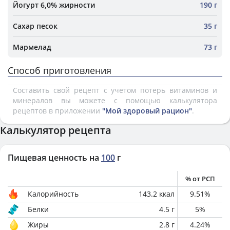
Йогурт 6,0% жирности
190 г
Сахар песок
35 г
Мармелад
73 г
Способ приготовления
Составить свой рецепт с учетом потерь витаминов и
минералов вы можете с помощью калькулятора
рецептов в приложении
"Мой здоровый рацион"
.
Калькулятор рецепта
Пищевая ценность на
100
г
% от РСП
Калорийность
143.2
ккал
9.51
%
Белки
4.5
г
5
%
Жиры
2.8
г
4.24
%