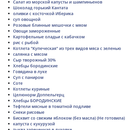
Салат из морской капусты и шампиньенов
Шоколад горький Кантата
оливки с косточкой Иберика
суп овощной
Розовые блинные мешочки с мяом
Овощи замороженные
Картофельные оладьи с кабачком
рис с рыбой
Котлета "Купеческая" из трех видов мяса с зеленью
салянка с мясом
Сыр творожный 30%
Хлебцы бородинские
Говядина в луке
Суп с паниром
Соте
Котлеты куриные
Целюнорм Доппельгерц
Хлебцы БОРОДИНСКИЕ
Тефтели мясные в томатной подливе
Снеки рисовые
Бисквит со свежим яблоком (без масла) (Не готовила)
капуста с кукурузой
тыква запеченная в духовке