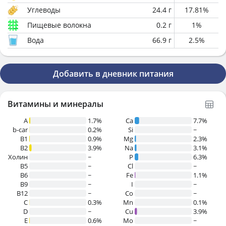
Углеводы
24.4
г
17.81
%
Пищевые волокна
0.2
г
1
%
Вода
66.9
г
2.5
%
Добавить в дневник питания
Витамины и минералы
A
1.7%
Ca
7.7%
b-car
0.2%
Si
~
В1
0.9%
Mg
2.3%
B2
3.9%
Na
3.1%
Холин
~
P
6.3%
B5
~
Cl
~
B6
~
Fe
1.1%
B9
~
I
~
B12
~
Co
~
C
0.3%
Mn
0.1%
D
~
Cu
3.9%
E
0.6%
Mo
~