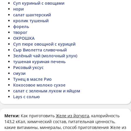
Суп куриный с овощами
нори
салат шахтерский
кролик тушеный
форель
творог
ОКРОШКА
Суп пюре овощной с курицей
Сыр Виолетта сливочный
Зелёный чай (молочный улун)
тушеная куриная печень
Рисовый уксус
смузи
Тунец в масле Рио
Кокосовое молоко сухое
салат с зеленым луком и яйцом
Lays с солью
Метки:
Как приготовить
Желе из йогурта
, калорийность
143,2 кКал, химический состав, питательная ценность,
какие витамины, минералы, способ приготовления Желе из