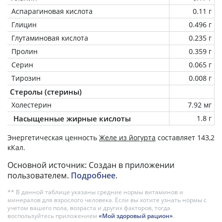
Аспарагиновая кислота
0.11 г
Глицин
0.496 г
Глутаминовая кислота
0.235 г
Пролин
0.359 г
Серин
0.065 г
Тирозин
0.008 г
Стеролы (стерины)
Холестерин
7.92 мг
Насыщенные жирные кислоты
1.8 г
Энергетическая ценность
Желе из йогурта
составляет 143,2
кКал.
Основной источник: Создан в приложении
пользователем.
Подробнее
.
** В данной таблице указаны средние нормы витаминов и
минералов для взрослого человека. Если вы хотите узнать нормы с
учетом вашего пола, возраста и других факторов, тогда
воспользуйтесь приложением
«Мой здоровый рацион»
.