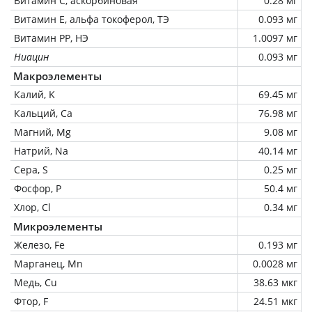
Витамин C, аскорбиновая
0.28 мг
Витамин Е, альфа токоферол, ТЭ
0.093 мг
Витамин РР, НЭ
1.0097 мг
Ниацин
0.093 мг
Макроэлементы
Калий, K
69.45 мг
Кальций, Ca
76.98 мг
Магний, Mg
9.08 мг
Натрий, Na
40.14 мг
Сера, S
0.25 мг
Фосфор, P
50.4 мг
Хлор, Cl
0.34 мг
Микроэлементы
Железо, Fe
0.193 мг
Марганец, Mn
0.0028 мг
Медь, Cu
38.63 мкг
Фтор, F
24.51 мкг