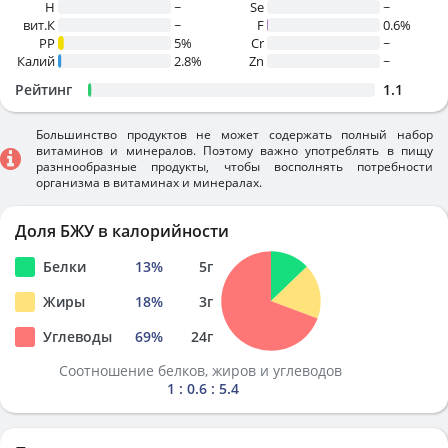
H
~
Se
~
вит.К
~
F
0.6%
PP
5%
Cr
~
Калий
2.8%
Zn
~
Рейтинг
1.1
Большинство продуктов не может содержать полный набор
витаминов и минералов. Поэтому важно употреблять в пищу
разннообразные продукты, чтобы восполнять потребности
организма в витаминах и минералах.
Доля БЖУ в калорийности
Белки
13
%
5
г
Жиры
18
%
3
г
Углеводы
69
%
24
г
Соотношение белков, жиров и углеводов
1 : 0.6 : 5.4