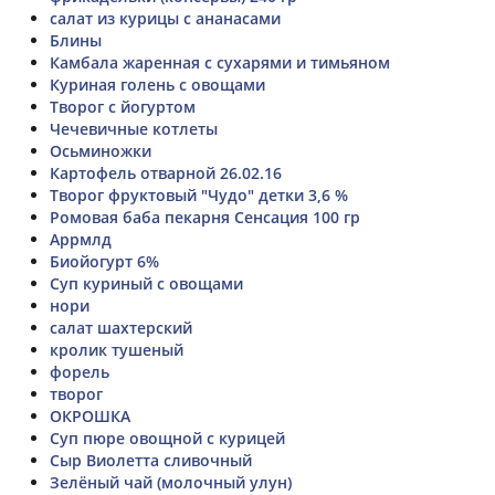
салат из курицы с ананасами
Блины
Камбала жаренная с сухарями и тимьяном
Куриная голень с овощами
Творог с йогуртом
Чечевичные котлеты
Осьминожки
Картофель отварной 26.02.16
Творог фруктовый "Чудо" детки 3,6 %
Ромовая баба пекарня Сенсация 100 гр
Аррмлд
Биойогурт 6%
Суп куриный с овощами
нори
салат шахтерский
кролик тушеный
форель
творог
ОКРОШКА
Суп пюре овощной с курицей
Сыр Виолетта сливочный
Зелёный чай (молочный улун)