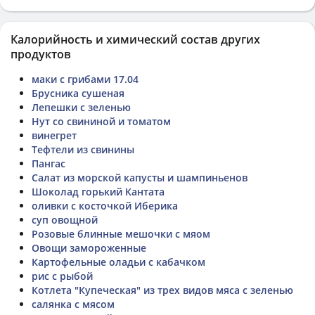
Калорийность и химический состав других
продуктов
маки с грибами 17.04
Брусника сушеная
Лепешки с зеленью
Нут со свининой и томатом
винегрет
Тефтели из свинины
Пангас
Салат из морской капусты и шампиньенов
Шоколад горький Кантата
оливки с косточкой Иберика
суп овощной
Розовые блинные мешочки с мяом
Овощи замороженные
Картофельные оладьи с кабачком
рис с рыбой
Котлета "Купеческая" из трех видов мяса с зеленью
салянка с мясом