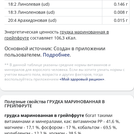
18:2 Линолевая (ud)
0.146 г
18:3 Линоленовая (ud)
0.008 г
20:4 Арахидоновая (ud)
0.015 г
Энергетическая ценность
грудка маринованная в
грейпфруте
составляет 106,3 кКал.
Основной источник: Создан в приложении
пользователем.
Подробнее
.
** В данной таблице указаны средние нормы витаминов и
минералов для взрослого человека. Если вы хотите узнать нормы с
учетом вашего пола, возраста и других факторов, тогда
воспользуйтесь приложением
«Мой здоровый рацион»
.
Полезные свойства ГРУДКА МАРИНОВАННАЯ В
ГРЕЙПФРУТЕ
грудка маринованная в грейпфруте
богат такими
витаминами и минералами, как: витамином PP - 41,6 %,
магнием - 17,1 %, фосфором - 17 %, кобальтом - 69,5 %,
молибденом - 12,2 %, хромом - 38,5 %