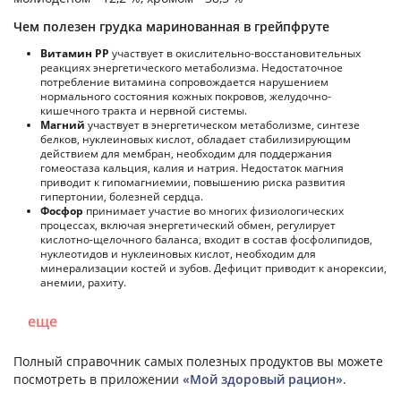
Чем полезен грудка маринованная в грейпфруте
Витамин РР
участвует в окислительно-восстановительных
реакциях энергетического метаболизма. Недостаточное
потребление витамина сопровождается нарушением
нормального состояния кожных покровов, желудочно-
кишечного тракта и нервной системы.
Магний
участвует в энергетическом метаболизме, синтезе
белков, нуклеиновых кислот, обладает стабилизирующим
действием для мембран, необходим для поддержания
гомеостаза кальция, калия и натрия. Недостаток магния
приводит к гипомагниемии, повышению риска развития
гипертонии, болезней сердца.
Фосфор
принимает участие во многих физиологических
процессах, включая энергетический обмен, регулирует
кислотно-щелочного баланса, входит в состав фосфолипидов,
нуклеотидов и нуклеиновых кислот, необходим для
минерализации костей и зубов. Дефицит приводит к анорексии,
анемии, рахиту.
еще
Полный справочник самых полезных продуктов вы можете
посмотреть в приложении
«Мой здоровый рацион»
.