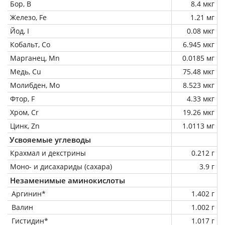
Бор, B
8.4 мкг
Железо, Fe
1.21 мг
Йод, I
0.08 мкг
Кобальт, Co
6.945 мкг
Марганец, Mn
0.0185 мг
Медь, Cu
75.48 мкг
Молибден, Mo
8.523 мкг
Фтор, F
4.33 мкг
Хром, Cr
19.26 мкг
Цинк, Zn
1.0113 мг
Усвояемые углеводы
Крахмал и декстрины
0.212 г
Моно- и дисахариды (сахара)
3.9 г
Незаменимые аминокислоты
Аргинин*
1.402 г
Валин
1.002 г
Гистидин*
1.017 г