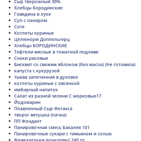
Сыр творожный 30%
Хлебцы бородинские
Говядина в луке
Суп с паниром
Соте
Котлеты куриные
Целюнорм Доппельгерц
Хлебцы БОРОДИНСКИЕ
Тефтели мясные в томатной подливе
Снеки рисовые
Бисквит со свежим яблоком (без масла) (Не готовила)
капуста с кукурузой
тыква запеченная в духовке
котлеты куриные с овсянкой
имбирный напиток
Салат из разной зелени С морковью17
Йодомарин
Плавленный Сыр Фетакса
творог вятушка (пачка)
ПП Фондант
Панировочная смесь Бакалея 101
Панировочные сухари с тимьяном и солью
фрикадельки (консервы) 240 гр