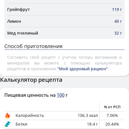
Грейпфрут
119 г
Лимон
40 г
Мед пчелиный
32 г
Способ приготовления
Составить свой рецепт с учетом потерь витаминов и
минералов вы можете с помощью калькулятора
рецептов в приложении
"Мой здоровый рацион"
.
Калькулятор рецепта
Пищевая ценность на
100
г
% от РСП
Калорийность
106.3
ккал
7.06
%
Белки
18.4
г
20.44
%