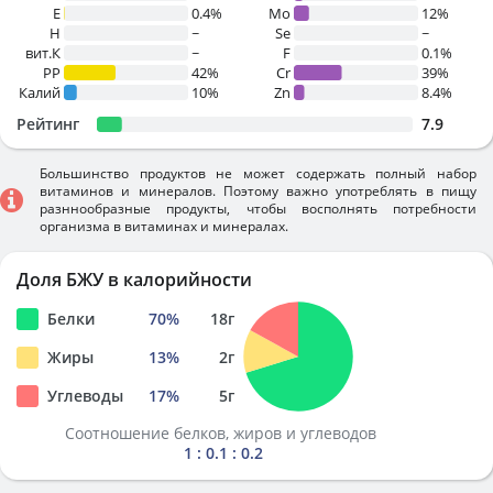
E
0.4%
Mo
12%
H
~
Se
~
вит.К
~
F
0.1%
PP
42%
Cr
39%
Калий
10%
Zn
8.4%
Рейтинг
7.9
Большинство продуктов не может содержать полный набор
витаминов и минералов. Поэтому важно употреблять в пищу
разннообразные продукты, чтобы восполнять потребности
организма в витаминах и минералах.
Доля БЖУ в калорийности
Белки
70
%
18
г
Жиры
13
%
2
г
Углеводы
17
%
5
г
Соотношение белков, жиров и углеводов
1 : 0.1 : 0.2