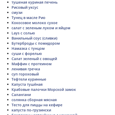
тушеная куриная печень
Рисовый уксус
смузи
Тунец в масле Рио
Кокосовое молоко сухое
салат с зеленым луком и яйцом
Lays с солью
Ванильный соус (сливки)
Бутерброды с помидором
Намазка с тунцом
суши с форелью
Салат зеленый с овощей
Маффин с протеином
ленивая гречка
суп гороховый
Тефтели куринные
Капуста тушёная
Крабовые палочки Морской замок
Cалангани
солянка сборная мясная
Тесто для пиццы на кефире
капуста по-грузински