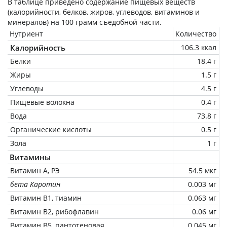
В таблице приведено содержание пищевых веществ
(калорийности, белков, жиров, углеводов, витаминов и
минералов) на
100 грамм
съедобной части.
Нутриент
Количество
Калорийность
106.3 ккал
Белки
18.4 г
Жиры
1.5 г
Углеводы
4.5 г
Пищевые волокна
0.4 г
Вода
73.8 г
Органические кислоты
0.5 г
Зола
1 г
Витамины
Витамин А, РЭ
54.5 мкг
бета Каротин
0.003 мг
Витамин В1, тиамин
0.063 мг
Витамин В2, рибофлавин
0.06 мг
Витамин В5, пантотеновая
0.045 мг