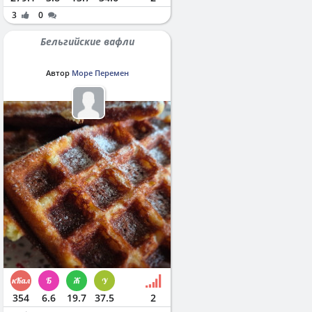
3
0
Бельгийские вафли
Автор
Море Перемен
354
6.6
19.7
37.5
2