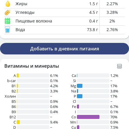
Жиры
1.5
г
2.27
%
Углеводы
4.5
г
3.28
%
Пищевые волокна
0.4
г
2
%
Вода
73.8
г
2.76
%
Добавить в дневник питания
Витамины и минералы
A
6.1%
Ca
1.2%
b-car
0.1%
Si
~
В1
4.2%
Mg
17%
B2
3.3%
Na
3.8%
Холин
~
P
17%
B5
0.9%
Cl
~
B6
0.6%
Fe
6.7%
B9
0.4%
I
0.1%
B12
~
Co
70%
C
9.4%
Mn
0.9%
D
~
Cu
7.5%