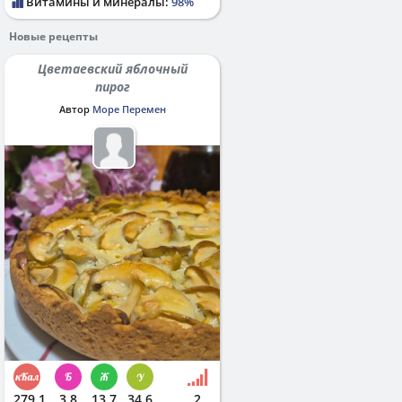
Витамины и минералы:
98%
Новые рецепты
Цветаевский яблочный
пирог
Автор
Море Перемен
279.1
3.8
13.7
34.6
2