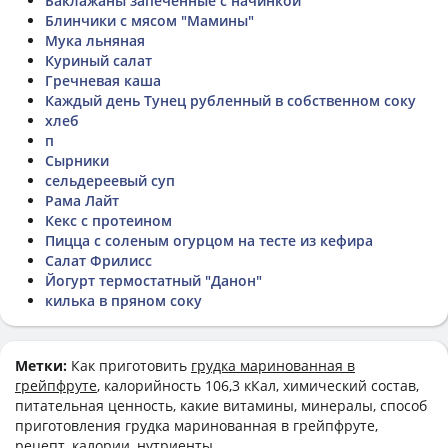
Баклажаны запечённые с начинкой
Блинчики с мясом "Мамины"
Мука льняная
Куриный салат
Гречневая каша
Каждый день Тунец рубленный в собственном соку
хлеб
п
Сырники
сельдереевый суп
Рама Лайт
Кекс с протеином
Пицца с соленым огурцом на тесте из кефира
Салат Фрилисс
Йогурт термостатный "Данон"
килька в пряном соку
Метки:
Как приготовить
грудка маринованная в
грейпфруте
, калорийность 106,3 кКал, химический состав,
питательная ценность, какие витамины, минералы, способ
приготовления грудка маринованная в грейпфруте,
рецепт, калории, нутриенты