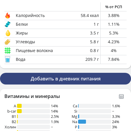
% от РСП
Калорийность
58.4
ккал
3.88
%
Белки
1
г
1.11
%
Жиры
3.5
г
5.3
%
Углеводы
5.8
г
4.23
%
Пищевые волокна
0.8
г
4
%
Вода
209.7
г
7.84
%
Добавить в дневник питания
Витамины и минералы
A
14%
Ca
1.6%
b-car
14%
Si
~
В1
2.5%
Mg
3.3%
B2
1.9%
Na
24%
Холин
~
P
3%