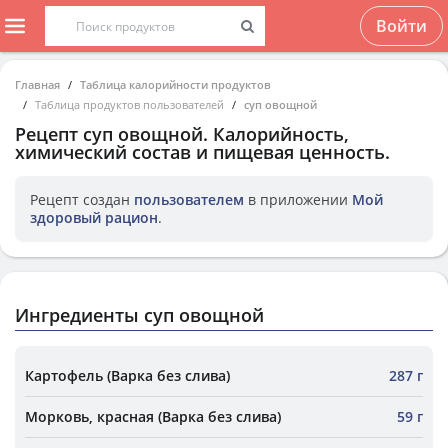
Войти
Главная
Таблица калорийности продуктов
Таблица продуктов пользователей
суп овощной
Рецепт
суп овощной
. Калорийность,
химический состав и пищевая ценность.
Рецепт создан
пользователем
в приложении
Мой
здоровый рацион
.
Ингредиенты суп овощной
Картофель (Варка без слива)
287 г
Морковь, красная (Варка без слива)
59 г