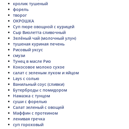
кролик тушеный
форель
творог
ОКРОШКА
Суп пюре овощной с курицей
Сыр Виолетта сливочный
Зелёный чай (молочный улун)
тушеная куриная печень
Рисовый уксус
смузи
Тунец в масле Рио
Кокосовое молоко сухое
салат с зеленым луком и яйцом
Lays с солью
Ванильный соус (сливки)
Бутерброды с помидором
Намазка с тунцом
суши с форелью
Салат зеленый с овощей
Маффин с протеином
ленивая гречка
суп гороховый