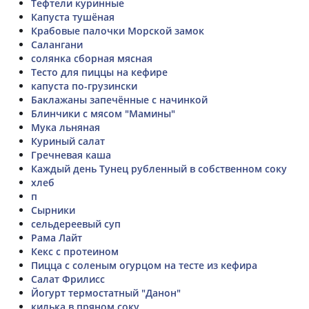
Тефтели куринные
Капуста тушёная
Крабовые палочки Морской замок
Cалангани
солянка сборная мясная
Тесто для пиццы на кефире
капуста по-грузински
Баклажаны запечённые с начинкой
Блинчики с мясом "Мамины"
Мука льняная
Куриный салат
Гречневая каша
Каждый день Тунец рубленный в собственном соку
хлеб
п
Сырники
сельдереевый суп
Рама Лайт
Кекс с протеином
Пицца с соленым огурцом на тесте из кефира
Салат Фрилисс
Йогурт термостатный "Данон"
килька в пряном соку