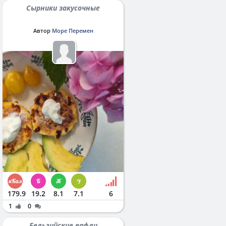
Сырники закусочные
Автор
Море Перемен
179.9
19.2
8.1
7.1
6
1
0
Бельгийские вафли