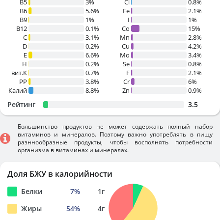
B5
3%
Cl
0.8%
B6
5.6%
Fe
2.1%
B9
1%
I
1%
B12
0.1%
Co
15%
C
3.1%
Mn
2.8%
D
0.2%
Cu
4.2%
E
6.6%
Mo
3.4%
H
0.2%
Se
0.8%
вит.К
0.7%
F
2.1%
PP
3.8%
Cr
6%
Калий
8.8%
Zn
0.9%
Рейтинг
3.5
Большинство продуктов не может содержать полный набор
витаминов и минералов. Поэтому важно употреблять в пищу
разннообразные продукты, чтобы восполнять потребности
организма в витаминах и минералах.
Доля БЖУ в калорийности
Белки
7
%
1
г
Жиры
54
%
4
г