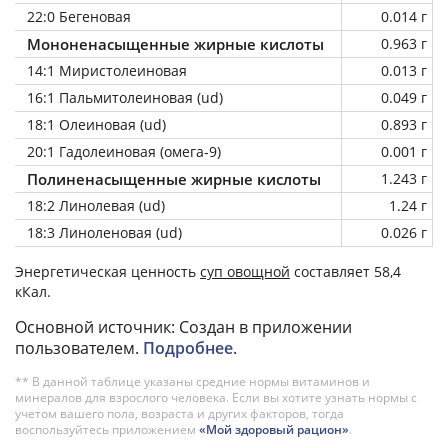
22:0 Бегеновая
0.014 г
Мононенасыщенные жирные кислоты
0.963 г
14:1 Миристолеиновая
0.013 г
16:1 Пальмитолеиновая (ud)
0.049 г
18:1 Олеиновая (ud)
0.893 г
20:1 Гадолеиновая (омега-9)
0.001 г
Полиненасыщенные жирные кислоты
1.243 г
18:2 Линолевая (ud)
1.24 г
18:3 Линоленовая (ud)
0.026 г
Энергетическая ценность
суп овощной
составляет 58,4
кКал.
Основной источник: Создан в приложении
пользователем.
Подробнее
.
** В данной таблице указаны средние нормы витаминов и
минералов для взрослого человека. Если вы хотите узнать нормы с
учетом вашего пола, возраста и других факторов, тогда
воспользуйтесь приложением
«Мой здоровый рацион»
.