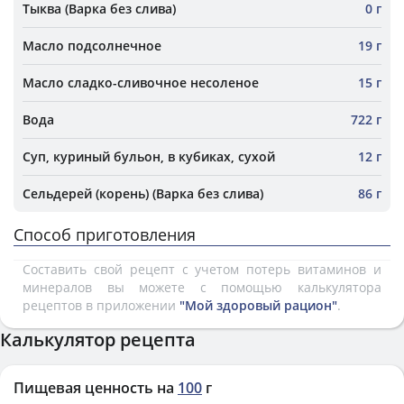
Тыква (Варка без слива)
0 г
Масло подсолнечное
19 г
Масло сладко-сливочное несоленое
15 г
Вода
722 г
Суп, куриный бульон, в кубиках, сухой
12 г
Сельдерей (корень) (Варка без слива)
86 г
Способ приготовления
Составить свой рецепт с учетом потерь витаминов и
минералов вы можете с помощью калькулятора
рецептов в приложении
"Мой здоровый рацион"
.
Калькулятор рецепта
Пищевая ценность на
100
г