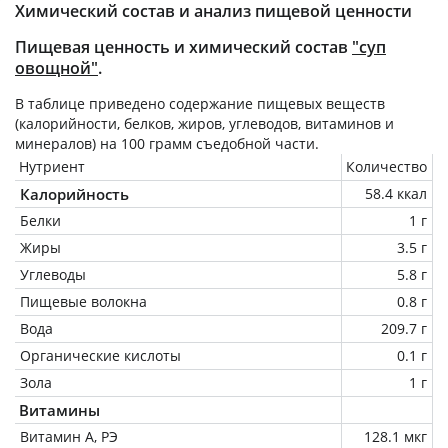
Химический состав и анализ пищевой ценности
Пищевая ценность и химический состав
"суп
овощной"
.
В таблице приведено содержание пищевых веществ
(калорийности, белков, жиров, углеводов, витаминов и
минералов) на
100 грамм
съедобной части.
Нутриент
Количество
Калорийность
58.4 ккал
Белки
1 г
Жиры
3.5 г
Углеводы
5.8 г
Пищевые волокна
0.8 г
Вода
209.7 г
Органические кислоты
0.1 г
Зола
1 г
Витамины
Витамин А, РЭ
128.1 мкг