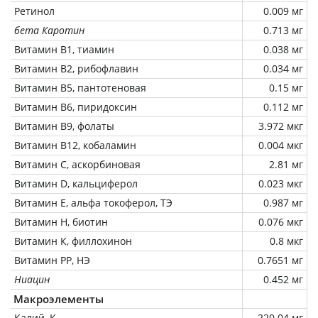
Ретинол
0.009 мг
бета Каротин
0.713 мг
Витамин В1, тиамин
0.038 мг
Витамин В2, рибофлавин
0.034 мг
Витамин В5, пантотеновая
0.15 мг
Витамин В6, пиридоксин
0.112 мг
Витамин В9, фолаты
3.972 мкг
Витамин В12, кобаламин
0.004 мкг
Витамин C, аскорбиновая
2.81 мг
Витамин D, кальциферол
0.023 мкг
Витамин Е, альфа токоферол, ТЭ
0.987 мг
Витамин Н, биотин
0.076 мкг
Витамин К, филлохинон
0.8 мкг
Витамин РР, НЭ
0.7651 мг
Ниацин
0.452 мг
Макроэлементы
Калий, K
220.04 мг