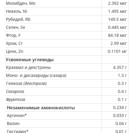
Молибден, Mo
2.392 мкг
Никель, Ni
1.495 мкг
Рубидий, Rb
149.5 мкг
Селен, Se
0.445 мкг
Фтор, F
84.18 мкг
Хром, Cr
2.99 мкг
Цинк, Zn
0.1101 мг
Усвояемые углеводы
Крахмал и декстрины
4.357 г
Моно- и дисахариды (сахара)
1.3 г
Глюкоза (декстроза)
0.3 г
Сахароза
0.4 г
Фруктоза
0.1 г
Незаменимые аминокислоты
0.234 г
Аргинин*
0.033 г
Валин
0.04 г
Гистидин*
0.01 г