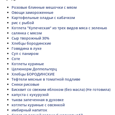
Розовые блинные мешочки с мяом
Овощи замороженные
Картофельные оладьи с кабачком
рис с рыбой
Котлета "Купеческая" из трех видов мяса с зеленью
салянка с мясом
Сыр творожный 30%
Хлебцы бородинские
Говядина в луке
Суп с паниром
Соте
Котлеты куриные
Целюнорм Доппельгерц
Хлебцы БОРОДИНСКИЕ
Тефтели мясные в томатной подливе
Снеки рисовые
Бисквит со свежим яблоком (без масла) (Не готовила)
капуста с кукурузой
тыква запеченная в духовке
котлеты куриные с овсянкой
имбирный напиток