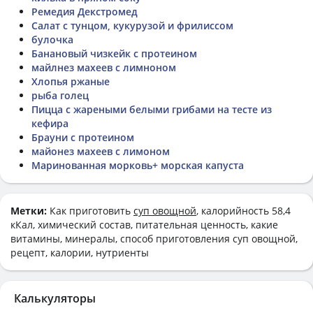
Ремедия Декстромед
Салат с тунцом, кукурузой и фрилиссом
булочка
Банановый чизкейк с протеином
майлнез махеев с лимноном
Хлопья ржаные
рыба голец
Пицца с жареными белыми грибами на тесте из
кефира
Брауни с протеином
майонез махеев с лимоном
Маринованная морковь+ морская капуста
Метки:
Как приготовить
суп овощной
, калорийность 58,4
кКал, химический состав, питательная ценность, какие
витамины, минералы, способ приготовления суп овощной,
рецепт, калории, нутриенты
Калькуляторы