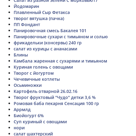
Салат из разной зелени С морковью17
Йодомарин
Плавленный Сыр Фетакса
творог вятушка (пачка)
ПП Фондант
Панировочная смесь Бакалея 101
Панировочные сухари с тимьяном и солью
фрикадельки (консервы) 240 гр
салат из курицы с ананасами
Блины
Камбала жаренная с сухарями и тимьяном
Куриная голень с овощами
Творог с йогуртом
Чечевичные котлеты
Осьминожки
Картофель отварной 26.02.16
Творог фруктовый "Чудо" детки 3,6 %
Ромовая баба пекарня Сенсация 100 гр
Аррмлд
Биойогурт 6%
Суп куриный с овощами
нори
салат шахтерский