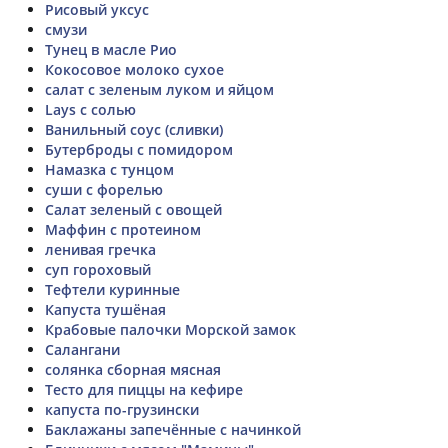
Рисовый уксус
смузи
Тунец в масле Рио
Кокосовое молоко сухое
салат с зеленым луком и яйцом
Lays с солью
Ванильный соус (сливки)
Бутерброды с помидором
Намазка с тунцом
суши с форелью
Салат зеленый с овощей
Маффин с протеином
ленивая гречка
суп гороховый
Тефтели куринные
Капуста тушёная
Крабовые палочки Морской замок
Cалангани
солянка сборная мясная
Тесто для пиццы на кефире
капуста по-грузински
Баклажаны запечённые с начинкой