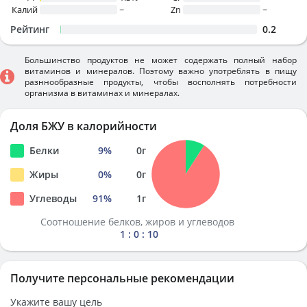
Калий
~
Zn
~
Рейтинг
0.2
Большинство продуктов не может содержать полный набор
витаминов и минералов. Поэтому важно употреблять в пищу
разннообразные продукты, чтобы восполнять потребности
организма в витаминах и минералах.
Доля БЖУ в калорийности
Белки
9
%
0
г
Жиры
0
%
0
г
Углеводы
91
%
1
г
Соотношение белков, жиров и углеводов
1 : 0 : 10
Получите персональные рекомендации
Укажите вашу цель