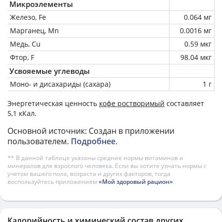
Микроэлементы
Железо, Fe
0.064 мг
Марганец, Mn
0.0016 мг
Медь, Cu
0.59 мкг
Фтор, F
98.04 мкг
Усвояемые углеводы
Моно- и дисахариды (сахара)
1 г
Энергетическая ценность
кофе ростворимый
составляет
5,1 кКал.
Основной источник: Создан в приложении
пользователем.
Подробнее
.
** В данной таблице указаны средние нормы витаминов и
минералов для взрослого человека. Если вы хотите узнать нормы с
учетом вашего пола, возраста и других факторов, тогда
воспользуйтесь приложением
«Мой здоровый рацион»
.
Калорийность и химический состав других