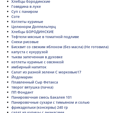
Хлебцы бородинские
Говядина в луке
Суп с паниром
Соте
Котлеты куриные
Целюнорм Доппельгерц
Хлебцы БОРОДИНСКИЕ
Тефтели мясные в томатной подливе
Снеки рисовые
Бисквит со свежим яблоком (без масла) (Не готовила)
капуста с кукурузой
тыква запеченная в духовке
котлеты куриные с овсянкой
имбирный напиток
Салат из разной зелени С морковью17
Йодомарин
Плавленный Сыр Фетакса
творог вятушка (пачка)
ПП Фондант
Панировочная смесь Бакалея 101
Панировочные сухари с тимьяном и солью
фрикадельки (консервы) 240 гр
салат из курицы с ананасами