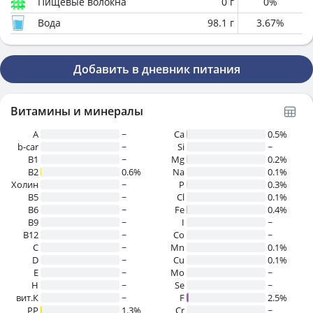
Пищевые волокна
0
г
0
%
Вода
98.1
г
3.67
%
Добавить в дневник питания
Витамины и минералы
A
~
Ca
0.5%
b-car
~
Si
~
В1
~
Mg
0.2%
B2
0.6%
Na
0.1%
Холин
~
P
0.3%
B5
~
Cl
0.1%
B6
~
Fe
0.4%
B9
~
I
~
B12
~
Co
~
C
~
Mn
0.1%
D
~
Cu
0.1%
E
~
Mo
~
H
~
Se
~
вит.К
~
F
2.5%
PP
1.3%
Cr
~