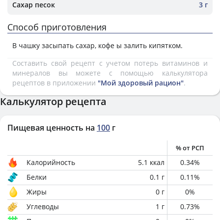
Сахар песок
3 г
Способ приготовления
В чашку засыпать сахар, кофе ы залить кипятком.
Составить свой рецепт с учетом потерь витаминов и
минералов вы можете с помощью калькулятора
рецептов в приложении
"Мой здоровый рацион"
.
Калькулятор рецепта
Пищевая ценность на
100
г
% от РСП
Калорийность
5.1
ккал
0.34
%
Белки
0.1
г
0.11
%
Жиры
0
г
0
%
Углеводы
1
г
0.73
%