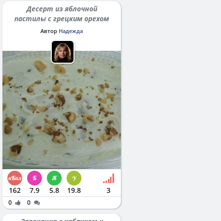
Десерт из яблочной
пастилы с грецким орехом
Автор
Надежда
162
7.9
5.8
19.8
3
0
0