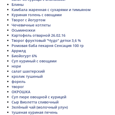
Блины
Камбала жаренная с сухарями и тимьяном
Куриная голень с овощами
Творог с йогуртом
Чечевичные котлеты
Осьминожки
Картофель отварной 26.02.16
Творог фруктовый "Чудо" детки 3,6 %
Ромовая баба пекарня Сенсация 100 гр
Аррмлд
Биойогурт 6%
Суп куриный с овощами
нори
салат шахтерский
кролик тушеный
форель
творог
ОКРОШКА
Суп пюре овощной с курицей
Сыр Виолетта сливочный
Зелёный чай (молочный улун)
тушеная куриная печень