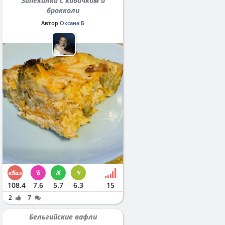
Запеканка с кабачком и
брокколи
Автор
Оксана Б
108.4
7.6
5.7
6.3
15
2
7
Бельгийские вафли