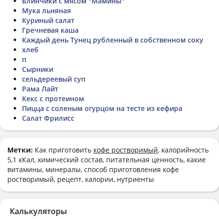
Блинчики с мясом "Мамины"
Мука льняная
Куриный салат
Гречневая каша
Каждый день Тунец рубленный в собственном соку
хлеб
п
Сырники
сельдереевый суп
Рама Лайт
Кекс с протеином
Пицца с соленым огурцом на тесте из кефира
Салат Фрилисс
Метки:
Как приготовить
кофе ростворимый
, калорийность
5,1 кКал, химический состав, питательная ценность, какие
витамины, минералы, способ приготовления кофе
ростворимый, рецепт, калории, нутриенты
Калькуляторы