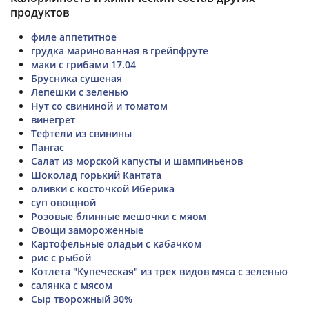
продуктов
филе аппетитное
грудка маринованная в грейпфруте
маки с грибами 17.04
Брусника сушеная
Лепешки с зеленью
Нут со свининой и томатом
винегрет
Тефтели из свинины
Пангас
Салат из морской капусты и шампиньенов
Шоколад горький Кантата
оливки с косточкой Иберика
суп овощной
Розовые блинные мешочки с мяом
Овощи замороженные
Картофельные оладьи с кабачком
рис с рыбой
Котлета "Купеческая" из трех видов мяса с зеленью
салянка с мясом
Сыр творожный 30%