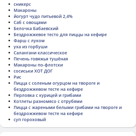
сникерс
Макароны
йогурт чудо питьевой 2,4%
Саб с овощами
Белочка Бабаевский
Бездрожжевое тесто для пиццы на кефире
Фарш с луком
уха из горбуши
Салангани классическое
Печень говяжья тушёная
Макароны по-флотски
сосиськи ХОТ ДОГ
Рис
Пицца с соленым огурцом на твороге и
бездрожжевом тесте на кефире
Перловка с курицей и грибами
Котлеты разномясо с отрубями
Пицца с жареными белыми грибами на твороге и
бездрожжевом тесте на кефире
суп гороховый