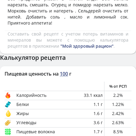
нарезать, смешать. Огурец и помидор нарезать мелко.
Морковь очистить и натереть . Сельдерей очистить от
нитей. Добавить соль , масло и лимонный сок.
Приятного аппетита!
Составить свой рецепт с учетом потерь витаминов и
минералов вы можете с помощью калькулятора
рецептов в приложении
"Мой здоровый рацион"
.
Калькулятор рецепта
Пищевая ценность на
100
г
% от РСП
Калорийность
33.1
ккал
2.2
%
Белки
1.1
г
1.22
%
Жиры
1.6
г
2.42
%
Углеводы
3.6
г
2.63
%
Пищевые волокна
1.7
г
8.5
%