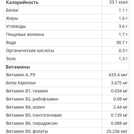
Калорийность
33.1 ккал
Белки
1.1 г
Жиры
1.6 г
Углеводы
3.6 г
Пищевые волокна
1.7 г
Вода
90.7 г
Органические кислоты
0.3 г
Зола
1.3 г
Витамины
Витамин А, РЭ
633.4 мкг
бета Каротин
3.675 мг
Витамин В1, тиамин
0.034 мг
Витамин В2, рибофлавин
0.08 мг
Витамин В4, холин
2.44 мг
Витамин В5, пантотеновая
0.139 мг
Витамин В6, пиридоксин
0.088 мг
Витамин В9, фолаты
25.236 мкг