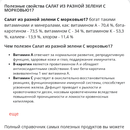
Полезные свойства САЛАТ ИЗ РАЗНОЙ ЗЕЛЕНИ С
МОРКОВЬЮ17
Салат из разной зелени С морковью17
богат такими
витаминами и минералами, как: витамином А - 70,4 %, бэта-
каротином - 73,5 %, витамином C - 34 %, витамином K - 53,3
%, калием - 13,9 %, хлором - 11,4 %
Чем полезен Салат из разной зелени С морковью17
Витамин А
отвечает за нормальное развитие, репродуктивную
функцию, здоровье кожи и глаз, поддержание иммунитета.
В-каротин
является провитамином А и обладает
антиоксидантными свойствами. 6 мкг бета-каротина
эквивалентны 1 мкг витамина А.
Витамин С
участвует в окислительно-восстановительных
реакциях, функционировании иммунной системы, способствует
усвоению железа. Дефицит приводит к рыхлости и
кровоточивости десен, носовым кровотечениям вследствие
повышенной проницаемости и ломкости кровеносных
капилляров.
еще
Полный справочник самых полезных продуктов вы можете