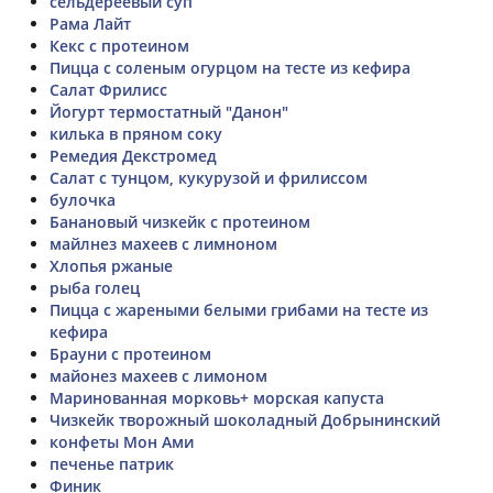
сельдереевый суп
Рама Лайт
Кекс с протеином
Пицца с соленым огурцом на тесте из кефира
Салат Фрилисс
Йогурт термостатный "Данон"
килька в пряном соку
Ремедия Декстромед
Салат с тунцом, кукурузой и фрилиссом
булочка
Банановый чизкейк с протеином
майлнез махеев с лимноном
Хлопья ржаные
рыба голец
Пицца с жареными белыми грибами на тесте из
кефира
Брауни с протеином
майонез махеев с лимоном
Маринованная морковь+ морская капуста
Чизкейк творожный шоколадный Добрынинский
конфеты Мон Ами
печенье патрик
Финик