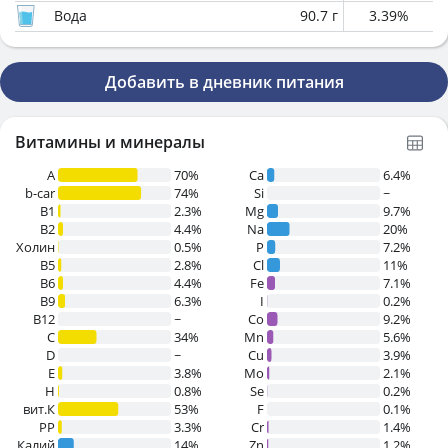
Вода
90.7
г
3.39
%
Добавить в дневник питания
Витамины и минералы
A
70%
Ca
6.4%
b-car
74%
Si
~
В1
2.3%
Mg
9.7%
B2
4.4%
Na
20%
Холин
0.5%
P
7.2%
B5
2.8%
Cl
11%
B6
4.4%
Fe
7.1%
B9
6.3%
I
0.2%
B12
~
Co
9.2%
C
34%
Mn
5.6%
D
~
Cu
3.9%
E
3.8%
Mo
2.1%
H
0.8%
Se
0.2%
вит.К
53%
F
0.1%
PP
3.3%
Cr
1.4%
Калий
14%
Zn
1.2%