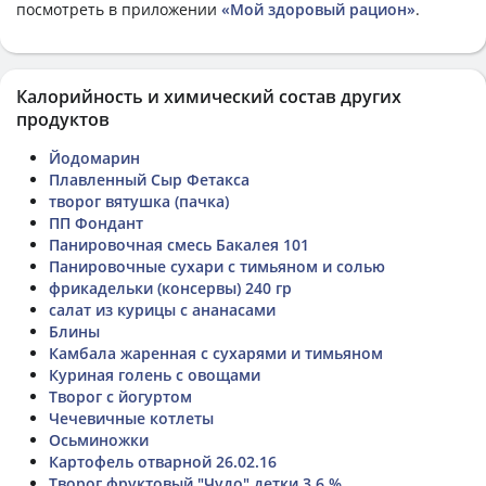
посмотреть в приложении
«Мой здоровый рацион»
.
Калорийность и химический состав других
продуктов
Йодомарин
Плавленный Сыр Фетакса
творог вятушка (пачка)
ПП Фондант
Панировочная смесь Бакалея 101
Панировочные сухари с тимьяном и солью
фрикадельки (консервы) 240 гр
салат из курицы с ананасами
Блины
Камбала жаренная с сухарями и тимьяном
Куриная голень с овощами
Творог с йогуртом
Чечевичные котлеты
Осьминожки
Картофель отварной 26.02.16
Творог фруктовый "Чудо" детки 3,6 %