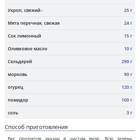
Укроп, свежий -
25 г
Мята перечная, свежая
24 г
Сок лимонный
15 г
Оливковое масло
10 г
Сельдерей
290 г
морковь
90 г
огурец
120 г
помидор
100 г
соль
3 г
Способ приготовления
Вес продуктов указан в чистом виде. Всю зелень