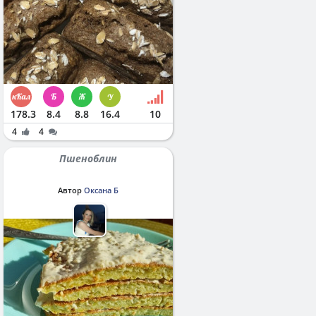
178.3
8.4
8.8
16.4
10
4
4
Пшеноблин
Автор
Оксана Б