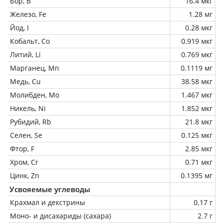
Бор, B
16.4 мкг
Железо, Fe
1.28 мг
Йод, I
0.28 мкг
Кобальт, Co
0.919 мкг
Литий, Li
0.769 мкг
Марганец, Mn
0.1119 мг
Медь, Cu
38.58 мкг
Молибден, Mo
1.467 мкг
Никель, Ni
1.852 мкг
Рубидий, Rb
21.8 мкг
Селен, Se
0.125 мкг
Фтор, F
2.85 мкг
Хром, Cr
0.71 мкг
Цинк, Zn
0.1395 мг
Усвояемые углеводы
Крахмал и декстрины
0.17 г
Моно- и дисахариды (сахара)
2.7 г