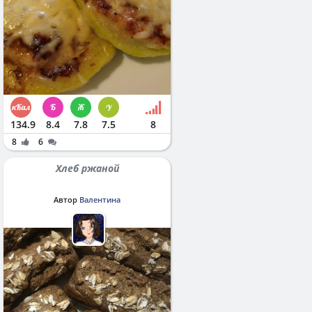
134.9
8.4
7.8
7.5
8
8
6
Хлеб ржаной
Автор
Валентина