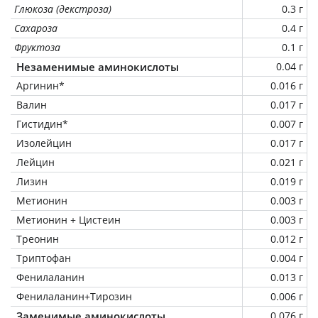
Глюкоза (декстроза)
0.3 г
Сахароза
0.4 г
Фруктоза
0.1 г
Незаменимые аминокислоты
0.04 г
Аргинин*
0.016 г
Валин
0.017 г
Гистидин*
0.007 г
Изолейцин
0.017 г
Лейцин
0.021 г
Лизин
0.019 г
Метионин
0.003 г
Метионин + Цистеин
0.003 г
Треонин
0.012 г
Триптофан
0.004 г
Фенилаланин
0.013 г
Фенилаланин+Тирозин
0.006 г
Заменимые аминокислоты
0.076 г