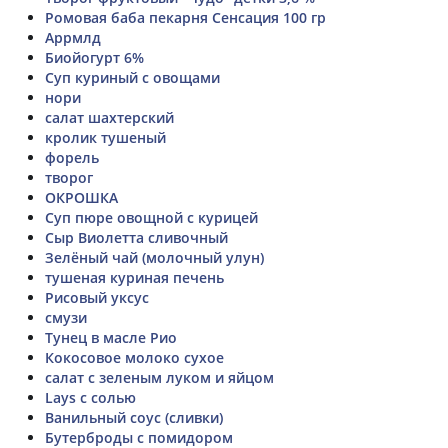
Ромовая баба пекарня Сенсация 100 гр
Аррмлд
Биойогурт 6%
Суп куриный с овощами
нори
салат шахтерский
кролик тушеный
форель
творог
ОКРОШКА
Суп пюре овощной с курицей
Сыр Виолетта сливочный
Зелёный чай (молочный улун)
тушеная куриная печень
Рисовый уксус
смузи
Тунец в масле Рио
Кокосовое молоко сухое
салат с зеленым луком и яйцом
Lays с солью
Ванильный соус (сливки)
Бутерброды с помидором