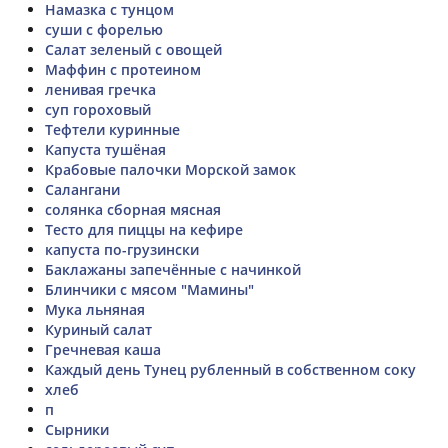
Намазка с тунцом
суши с форелью
Салат зеленый с овощей
Маффин с протеином
ленивая гречка
суп гороховый
Тефтели куринные
Капуста тушёная
Крабовые палочки Морской замок
Cалангани
солянка сборная мясная
Тесто для пиццы на кефире
капуста по-грузински
Баклажаны запечённые с начинкой
Блинчики с мясом "Мамины"
Мука льняная
Куриный салат
Гречневая каша
Каждый день Тунец рубленный в собственном соку
хлеб
п
Сырники