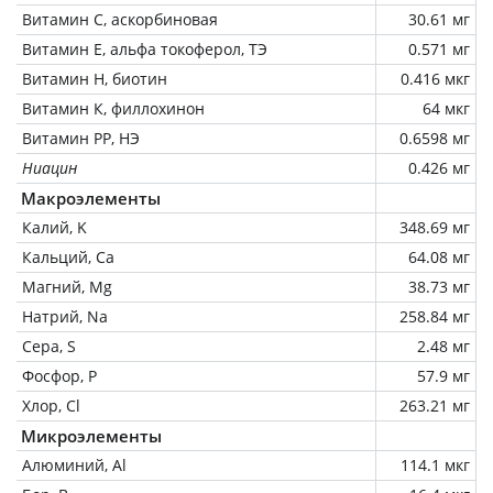
Витамин C, аскорбиновая
30.61 мг
Витамин Е, альфа токоферол, ТЭ
0.571 мг
Витамин Н, биотин
0.416 мкг
Витамин К, филлохинон
64 мкг
Витамин РР, НЭ
0.6598 мг
Ниацин
0.426 мг
Макроэлементы
Калий, K
348.69 мг
Кальций, Ca
64.08 мг
Магний, Mg
38.73 мг
Натрий, Na
258.84 мг
Сера, S
2.48 мг
Фосфор, P
57.9 мг
Хлор, Cl
263.21 мг
Микроэлементы
Алюминий, Al
114.1 мкг