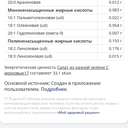
20:0 Арахиновая
0.012 г
Мононенасыщенные жирные кислоты
0.983 г
16:1 Пальмитолеиновая (ud)
0.022 г
18:1 Олеиновая (ud)
0.954 г
20:1 Гадолеиновая (омега-9)
0.007 г
Полиненасыщенные жирные кислоты
0.193 г
18:2 Линолевая (ud)
0.176 г
18:3 Линоленовая (ud)
0.015 г
Энергетическая ценность
Салат из разной зелени С
морковью17
составляет 33,1 кКал.
Основной источник: Создан в приложении
пользователем.
Подробнее
.
** В данной таблице указаны средние нормы витаминов и
минералов для взрослого человека. Если вы хотите узнать нормы с
учетом вашего пола, возраста и других факторов, тогда
воспользуйтесь приложением
«Мой здоровый рацион»
.