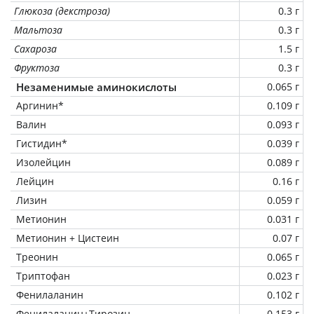
Глюкоза (декстроза)
0.3 г
Мальтоза
0.3 г
Сахароза
1.5 г
Фруктоза
0.3 г
Незаменимые аминокислоты
0.065 г
Аргинин*
0.109 г
Валин
0.093 г
Гистидин*
0.039 г
Изолейцин
0.089 г
Лейцин
0.16 г
Лизин
0.059 г
Метионин
0.031 г
Метионин + Цистеин
0.07 г
Треонин
0.065 г
Триптофан
0.023 г
Фенилаланин
0.102 г
Фенилаланин+Тирозин
0.153 г