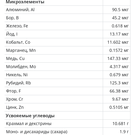
Микроэлементы
Алюминий, Al
90.5 мкг
Бор, B
45.2 мкг
Железо, Fe
0.618 мг
Йод, I
13.17 мкг
Кобальт, Co
11.602 мкг
Марганец, Mn
0.1572 мг
Медь, Cu
147.33 мкг
Молибден, Mo
4.317 мкг
Никель, Ni
0.679 мкг
Рубидий, Rb
125.3 мкг
Фтор, F
66.38 мкг
Хром, Cr
9.67 мкг
Цинк, Zn
0.5105 мг
Усвояемые углеводы
Крахмал и декстрины
10.681 г
Моно- и дисахариды (сахара)
1.9 г