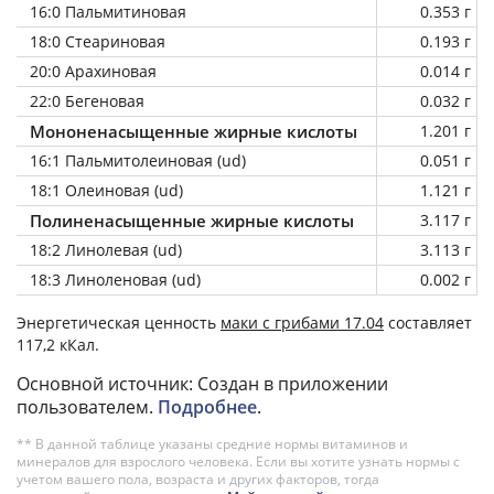
16:0 Пальмитиновая
0.353 г
18:0 Стеариновая
0.193 г
20:0 Арахиновая
0.014 г
22:0 Бегеновая
0.032 г
Мононенасыщенные жирные кислоты
1.201 г
16:1 Пальмитолеиновая (ud)
0.051 г
18:1 Олеиновая (ud)
1.121 г
Полиненасыщенные жирные кислоты
3.117 г
18:2 Линолевая (ud)
3.113 г
18:3 Линоленовая (ud)
0.002 г
Энергетическая ценность
маки с грибами 17.04
составляет
117,2 кКал.
Основной источник: Создан в приложении
пользователем.
Подробнее
.
** В данной таблице указаны средние нормы витаминов и
минералов для взрослого человека. Если вы хотите узнать нормы с
учетом вашего пола, возраста и других факторов, тогда