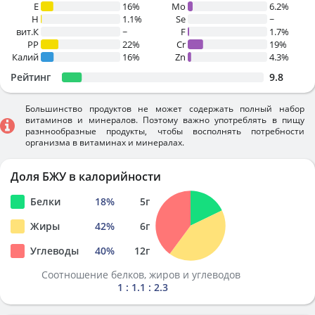
E
16%
Mo
6.2%
H
1.1%
Se
~
вит.К
~
F
1.7%
PP
22%
Cr
19%
Калий
16%
Zn
4.3%
Рейтинг
9.8
Большинство продуктов не может содержать полный набор
витаминов и минералов. Поэтому важно употреблять в пищу
разннообразные продукты, чтобы восполнять потребности
организма в витаминах и минералах.
Доля БЖУ в калорийности
Белки
18
%
5
г
Жиры
42
%
6
г
Углеводы
40
%
12
г
Соотношение белков, жиров и углеводов
1 : 1.1 : 2.3