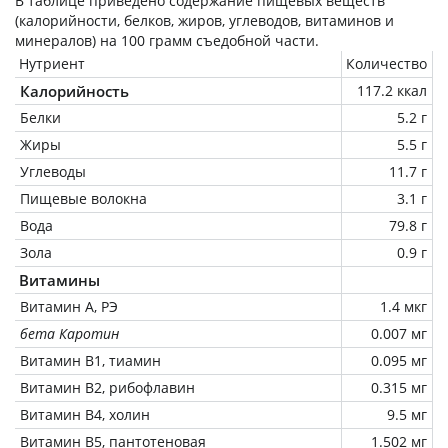
В таблице приведено содержание пищевых веществ
(калорийности, белков, жиров, углеводов, витаминов и
минералов) на
100 грамм
съедобной части.
Нутриент
Количество
Калорийность
117.2 ккал
Белки
5.2 г
Жиры
5.5 г
Углеводы
11.7 г
Пищевые волокна
3.1 г
Вода
79.8 г
Зола
0.9 г
Витамины
Витамин А, РЭ
1.4 мкг
бета Каротин
0.007 мг
Витамин В1, тиамин
0.095 мг
Витамин В2, рибофлавин
0.315 мг
Витамин В4, холин
9.5 мг
Витамин В5, пантотеновая
1.502 мг