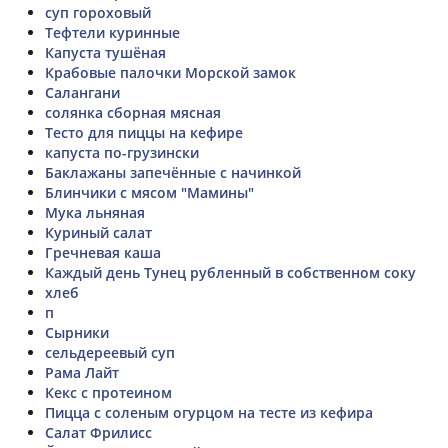
суп гороховый
Тефтели куринные
Капуста тушёная
Крабовые палочки Морской замок
Cалангани
солянка сборная мясная
Тесто для пиццы на кефире
капуста по-грузински
Баклажаны запечённые с начинкой
Блинчики с мясом "Мамины"
Мука льняная
Куриный салат
Гречневая каша
Каждый день Тунец рубленный в собственном соку
хлеб
п
Сырники
сельдереевый суп
Рама Лайт
Кекс с протеином
Пицца с соленым огурцом на тесте из кефира
Салат Фрилисс