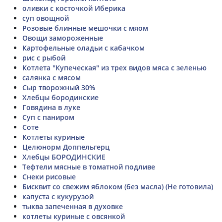
оливки с косточкой Иберика
суп овощной
Розовые блинные мешочки с мяом
Овощи замороженные
Картофельные оладьи с кабачком
рис с рыбой
Котлета "Купеческая" из трех видов мяса с зеленью
салянка с мясом
Сыр творожный 30%
Хлебцы бородинские
Говядина в луке
Суп с паниром
Соте
Котлеты куриные
Целюнорм Доппельгерц
Хлебцы БОРОДИНСКИЕ
Тефтели мясные в томатной подливе
Снеки рисовые
Бисквит со свежим яблоком (без масла) (Не готовила)
капуста с кукурузой
тыква запеченная в духовке
котлеты куриные с овсянкой