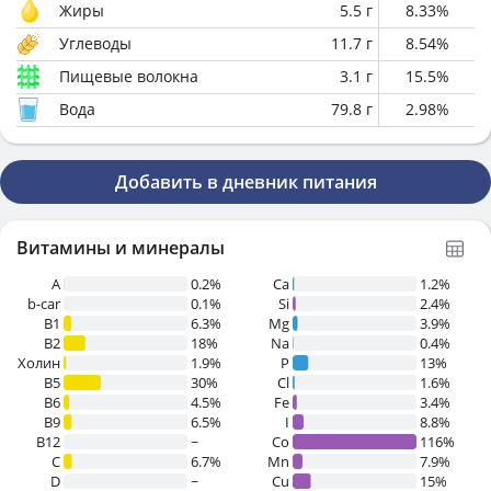
Жиры
5.5
г
8.33
%
Углеводы
11.7
г
8.54
%
Пищевые волокна
3.1
г
15.5
%
Вода
79.8
г
2.98
%
Добавить в дневник питания
Витамины и минералы
A
0.2%
Ca
1.2%
b-car
0.1%
Si
2.4%
В1
6.3%
Mg
3.9%
B2
18%
Na
0.4%
Холин
1.9%
P
13%
B5
30%
Cl
1.6%
B6
4.5%
Fe
3.4%
B9
6.5%
I
8.8%
B12
~
Co
116%
C
6.7%
Mn
7.9%
D
~
Cu
15%