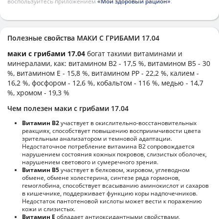
воспользуйтесь приложением
«Мой здоровый рацион»
.
Полезные свойства МАКИ С ГРИБАМИ 17.04
маки с грибами 17.04
богат такими витаминами и
минералами, как: витамином B2 - 17,5 %, витамином B5 - 30
%, витамином E - 15,8 %, витамином PP - 22,2 %, калием -
16,2 %, фосфором - 12,6 %, кобальтом - 116 %, медью - 14,7
%, хромом - 19,3 %
Чем полезен маки с грибами 17.04
Витамин В2
участвует в окислительно-восстановительных
реакциях, способствует повышению восприимчивости цвета
зрительным анализатором и темновой адаптации.
Недостаточное потребление витамина В2 сопровождается
нарушением состояния кожных покровов, слизистых оболочек,
нарушением светового и сумеречного зрения.
Витамин В5
участвует в белковом, жировом, углеводном
обмене, обмене холестерина, синтезе ряда гормонов,
гемоглобина, способствует всасыванию аминокислот и сахаров
в кишечнике, поддерживает функцию коры надпочечников.
Недостаток пантотеновой кислоты может вести к поражению
кожи и слизистых.
Витамин Е
обладает антиоксидантными свойствами,