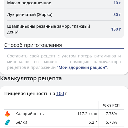
Масло подсолнечное
10 г
Лук репчатый (Жарка)
50 г
Шампиньоны резанные замор. "Каждый
150 г
день"
Способ приготовления
Составить свой рецепт с учетом потерь витаминов и
минералов вы можете с помощью калькулятора
рецептов в приложении
"Мой здоровый рацион"
.
Калькулятор рецепта
Пищевая ценность на
100
г
% от РСП
Калорийность
117.2
ккал
7.78
%
Белки
5.2
г
5.78
%