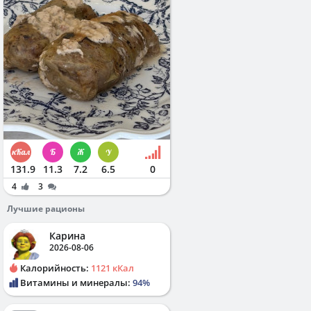
131.9
11.3
7.2
6.5
0
4
3
Лучшие рационы
Карина
2026-08-06
Калорийность:
1121 кКал
Витамины и минералы:
94%