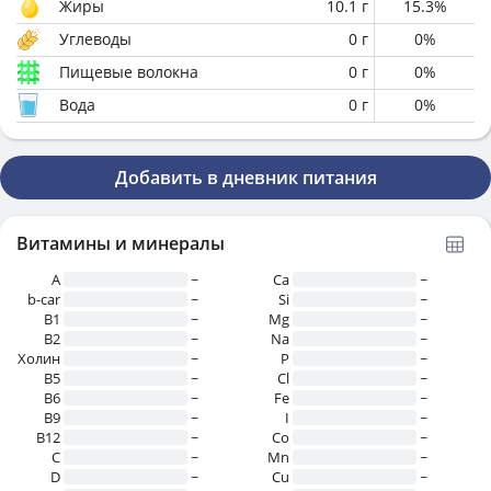
Жиры
10.1
г
15.3
%
Углеводы
0
г
0
%
Пищевые волокна
0
г
0
%
Вода
0
г
0
%
Добавить в дневник питания
Витамины и минералы
A
~
Ca
~
b-car
~
Si
~
В1
~
Mg
~
B2
~
Na
~
Холин
~
P
~
B5
~
Cl
~
B6
~
Fe
~
B9
~
I
~
B12
~
Co
~
C
~
Mn
~
D
~
Cu
~