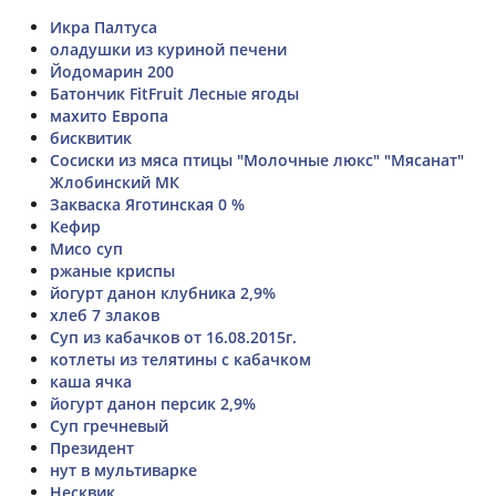
Икра Палтуса
оладушки из куриной печени
Йодомарин 200
Батончик FitFruit Лесные ягоды
махито Европа
бисквитик
Сосиски из мяса птицы "Молочные люкс" "Мясанат"
Жлобинский МК
Закваска Яготинская 0 %
Кефир
Мисо суп
ржаные криспы
йогурт данон клубника 2,9%
хлеб 7 злаков
Суп из кабачков от 16.08.2015г.
котлеты из телятины с кабачком
каша ячка
йогурт данон персик 2,9%
Суп гречневый
Президент
нут в мультиварке
Несквик