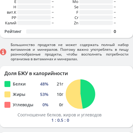
E
~
Mo
~
H
~
Se
~
вит.К
~
F
~
PP
~
Cr
~
Калий
~
Zn
~
Рейтинг
0
Большинство продуктов не может содержать полный набор
витаминов и минералов. Поэтому важно употреблять в пищу
разннообразные продукты, чтобы восполнять потребности
организма в витаминах и минералах.
Доля БЖУ в калорийности
Белки
48
%
21
г
Жиры
53
%
10
г
Углеводы
0
%
0
г
Соотношение белков, жиров и углеводов
1 : 0.5 : 0