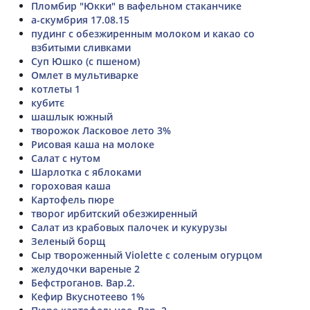
Пломбир "Юкки" в вафельном стаканчике
а-скумбрия 17.08.15
пудинг с обезжиренным молоком и какао со
взбитыми сливками
Суп Юшко (с пшеном)
Омлет в мультиварке
котлеты 1
кубитє
шашлык южный
творожок Ласковое лето 3%
Рисовая каша на молоке
Салат с нутом
Шарлотка с яблоками
гороховая каша
Картофель пюре
творог ирбитский обезжиренный
Салат из крабовых палочек и кукурузы
Зеленый борщ
Сыр твороженный Violette с соленым огурцом
желудочки вареные 2
Бефстроганов. Вар.2.
Кефир Вкуснотеево 1%