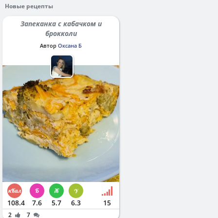
Новые рецепты
Запеканка с кабачком и
брокколи
Автор
Оксана Б
108.4
7.6
5.7
6.3
15
2
7