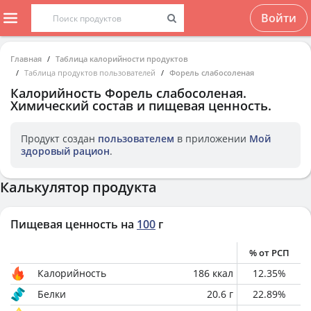
Войти
Главная
Таблица калорийности продуктов
Таблица продуктов пользователей
Форель слабосоленая
Калорийность
Форель слабосоленая
.
Химический состав и пищевая ценность.
Продукт создан
пользователем
в приложении
Мой
здоровый рацион
.
Калькулятор продукта
Пищевая ценность на
100
г
% от РСП
Калорийность
186
ккал
12.35
%
Белки
20.6
г
22.89
%