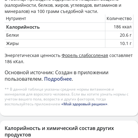
(калорийности, белков, жиров, углеводов, витаминов и
минералов) на
100 грамм
съедобной части.
Нутриент
Количество
Калорийность
186 ккал
Белки
20.6 г
Жиры
10.1 г
Энергетическая ценность
Форель слабосоленая
составляет
186 кКал.
Основной источник: Создан в приложении
пользователем.
Подробнее
.
** В данной таблице указаны средние нормы витаминов и
минералов для взрослого человека. Если вы хотите узнать нормы с
учетом вашего пола, возраста и других факторов, тогда
воспользуйтесь приложением
«Мой здоровый рацион»
.
Калорийность и химический состав других
продуктов