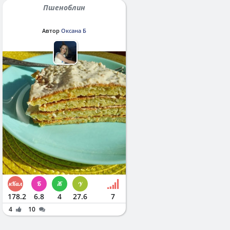
Пшеноблин
Автор
Оксана Б
178.2
6.8
4
27.6
7
4
10