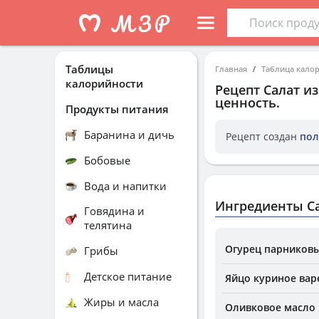
Таблицы
Главная
Таблица кало
калорийности
Рецепт
Салат из
ценность.
Продукты питания
Баранина и дичь
Рецепт создан
пол
Бобовые
Вода и напитки
Ингредиенты Са
Говядина и
телятина
Огурец парников
Грибы
Детское питание
Яйцо куриное вар
Жиры и масла
Оливковое масло