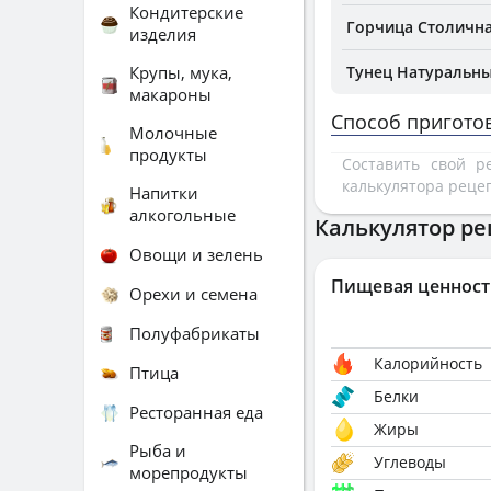
Кондитерские
Горчица Столична
изделия
Крупы, мука,
Тунец Натуральны
макароны
Способ пригото
Молочные
продукты
Составить свой 
калькулятора реце
Напитки
алкогольные
Калькулятор ре
Овощи и зелень
Пищевая ценност
Орехи и семена
Полуфабрикаты
Калорийность
Птица
Белки
Ресторанная еда
Жиры
Рыба и
Углеводы
морепродукты