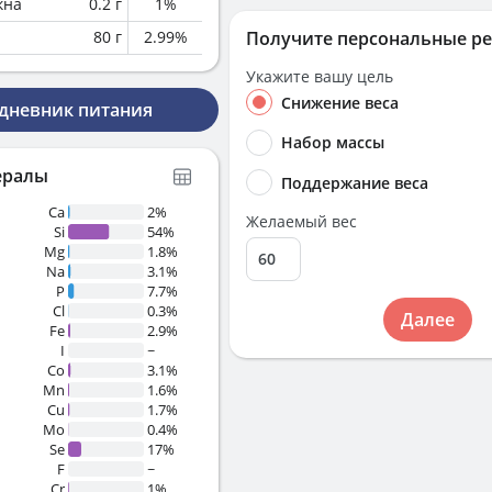
кна
0.2
г
1
%
80
г
2.99
%
Получите персональные р
Укажите вашу цель
Снижение веса
 дневник питания
Набор массы
ералы
Поддержание веса
Ca
2%
Желаемый вес
Si
54%
Mg
1.8%
Na
3.1%
P
7.7%
Cl
0.3%
Далее
Fe
2.9%
I
~
Co
3.1%
Mn
1.6%
Cu
1.7%
Mo
0.4%
Se
17%
F
~
Cr
1%