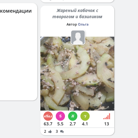
екомендации
Жареный кабачок с
творогом и базиликом
Автор
Ольга
63.7
5.5
2.7
4.1
13
2
3