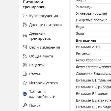
Питание и
тренировки
Углеводы
Углеводы (общие)
Курс похудения
Пищевые волокна
Дневник питания
Вода
Дневник
Зола
тренировок
Витамины
Витамин А, РЭ
Вес и измерения
Ретинол
Общая лента
бета Каротин
Рецепты
бета Криптоксанти
Лютеин + Зеаксант
Статьи
Витамин В1, тиамин
Истории успеха
Витамин В2, рибоф
Таблицы
Витамин В4, холин
калорийности
Витамин В5, пантот
Поиск
Витамин В6, пирид