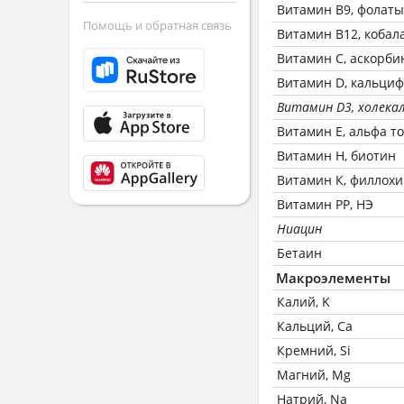
Витамин В9, фолаты
Помощь и обратная связь
Витамин В12, кобал
Витамин C, аскорби
Витамин D, кальци
Витамин D3, холека
Витамин Е, альфа т
Витамин Н, биотин
Витамин К, филлох
Витамин РР, НЭ
Ниацин
Бетаин
Макроэлементы
Калий, K
Кальций, Ca
Кремний, Si
Магний, Mg
Натрий, Na