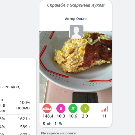
Скрамбл с жареным луком
Автор
Ольга
глеводов,
 от
100%
ы в
нормы
кал
148.4
10.3
10.6
2.9
11
6%
1621 г
0
1
.4%
589 г
Интересные блоги
9%
1077 г