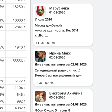
.5%
18250 г
Марусичка
01-08-2026
Июль 2026
1%
10000 г
Месяц долбаной
.4%
2841 г
многозадачности. Вес 57,4
кг.Вот...
11
80
5%
1940 г
Ирина Макс
02-08-2026
.2%
55556 г
Дневник питания за 02.08.2026
Сегодняшний рациончик. :)
Вчера был насыщенный ден...
.8%
5172 г
9
67
.8%
1104 г
Виктория Акилина
.6%
546 г
05-08-2026
.7%
992 г
Дневник питания за 04.08.2026
.4%
4082 г
❄️Сон Около 5 часов ❄️