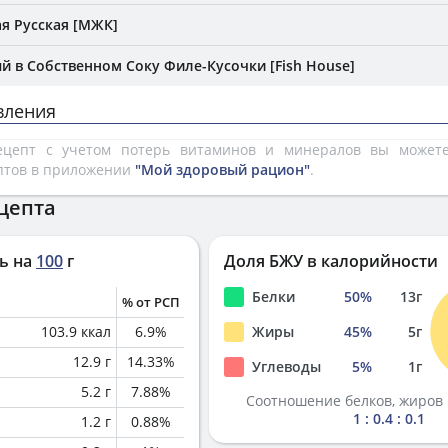
я Русская [МЖК]
й в Собственном Соку Филе-Кусочки [Fish House]
вления
рецепт с учетом потерь витаминов и минералов вы може
птов в приложении
"Мой здоровый рацион"
.
цепта
ь на
100
г
Доля БЖУ в калорийности
Белки
50
%
13
г
% от РСП
103.9
ккал
6.9
%
Жиры
45
%
5
г
12.9
г
14.33
%
Углеводы
5
%
1
г
5.2
г
7.88
%
Соотношение белков, жиров 
1 : 0.4 : 0.1
1.2
г
0.88
%