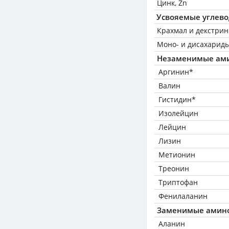
Цинк, Zn
Усвояемые углев
Крахмал и декстри
Моно- и дисахариды
Незаменимые ам
Аргинин*
Валин
Гистидин*
Изолейцин
Лейцин
Лизин
Метионин
Треонин
Триптофан
Фенилаланин
Заменимые амин
Аланин