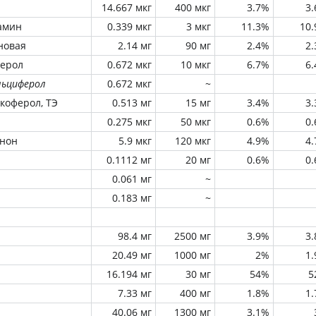
14.667 мкг
400 мкг
3.7%
3
амин
0.339 мкг
3 мкг
11.3%
10
новая
2.14 мг
90 мг
2.4%
2
ферол
0.672 мкг
10 мкг
6.7%
6
льциферол
0.672 мкг
~
окоферол, ТЭ
0.513 мг
15 мг
3.4%
3
0.275 мкг
50 мкг
0.6%
0
инон
5.9 мкг
120 мкг
4.9%
4
0.1112 мг
20 мг
0.6%
0
0.061 мг
~
0.183 мг
~
98.4 мг
2500 мг
3.9%
3
20.49 мг
1000 мг
2%
1
16.194 мг
30 мг
54%
5
7.33 мг
400 мг
1.8%
1
40.06 мг
1300 мг
3.1%