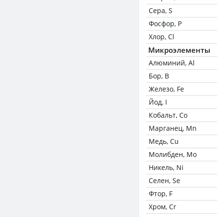
Сера, S
Фосфор, P
Хлор, Cl
Микроэлементы
Алюминий, Al
Бор, B
Железо, Fe
Йод, I
Кобальт, Co
Марганец, Mn
Медь, Cu
Молибден, Mo
Никель, Ni
Селен, Se
Фтор, F
Хром, Cr