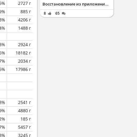
.6%
2727 г
Восстановление из приложени...
.9%
885 г
8
65
.3%
4206 г
.4%
1488 г
.3%
2924 г
.6%
18182 г
.7%
2034 г
.6%
17986 г
.8%
2541 г
.9%
4880 г
2%
185 г
.7%
5457 г
3%
3245 г