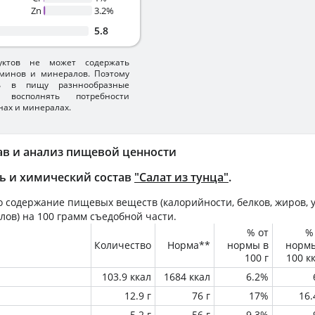
Zn
3.2%
5.8
уктов не может содержать
минов и минералов. Поэтому
ть в пищу разннообразные
 восполнять потребности
нах и минералах.
ав и анализ пищевой ценности
ь и химический состав
"Салат из тунца"
.
 содержание пищевых веществ (калорийности, белков, жиров, у
лов) на
100 грамм
съедобной части.
% от
%
Количество
Норма**
нормы в
норм
100 г
100 к
103.9 ккал
1684 ккал
6.2%
12.9 г
76 г
17%
16
5.2 г
56 г
9.3%