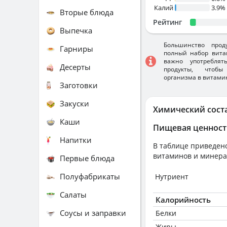
Калий
3.9%
Вторые блюда
Рейтинг
Выпечка
Большинство прод
Гарниры
полный набор вита
важно употребля
Десерты
продукты, чтобы
организма в витами
Заготовки
Закуски
Химический сост
Каши
Пищевая ценност
Напитки
В таблице приведено
витаминов и минера
Первые блюда
Полуфабрикаты
Нутриент
Салаты
Калорийность
Соусы и заправки
Белки
Жиры