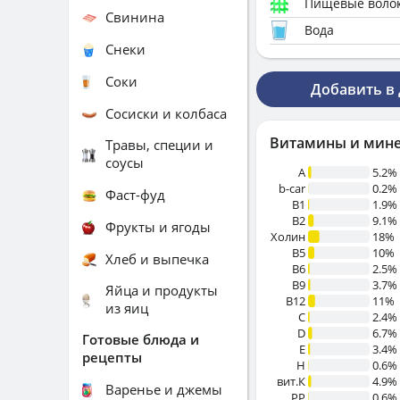
Пищевые воло
Свинина
Вода
Снеки
Соки
Добавить в
Сосиски и колбаса
Витамины и мин
Травы, специи и
соусы
A
5.2%
b-car
0.2%
Фаст-фуд
В1
1.9%
B2
9.1%
Фрукты и ягоды
Холин
18%
B5
10%
Хлеб и выпечка
B6
2.5%
B9
3.7%
Яйца и продукты
B12
11%
из яиц
C
2.4%
D
6.7%
Готовые блюда и
E
3.4%
рецепты
H
0.6%
вит.К
4.9%
Варенье и джемы
PP
0.6%