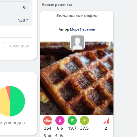
Новые рецепты
5 г
Бельгийские вафли
130 г
Автор
Море Перемен
те с помощью
и углеводов
354
6.6
19.7
37.5
2
3
6