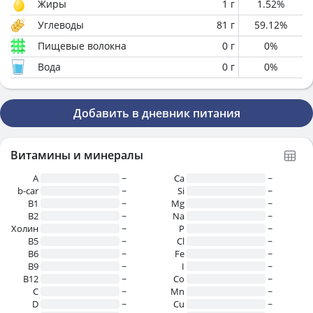
Жиры
1
г
1.52
%
Углеводы
81
г
59.12
%
Пищевые волокна
0
г
0
%
Вода
0
г
0
%
Добавить в дневник питания
Витамины и минералы
A
~
Ca
~
b-car
~
Si
~
В1
~
Mg
~
B2
~
Na
~
Холин
~
P
~
B5
~
Cl
~
B6
~
Fe
~
B9
~
I
~
B12
~
Co
~
C
~
Mn
~
D
~
Cu
~