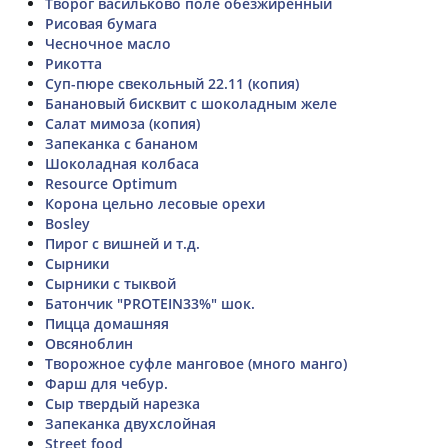
Творог васильково поле обезжиренный
Рисовая бумага
Чесночное масло
Рикотта
Суп-пюре свекольный 22.11 (копия)
Банановый бисквит с шоколадным желе
Салат мимоза (копия)
Запеканка с бананом
Шоколадная колбаса
Resource Optimum
Корона цельно лесовые орехи
Bosley
Пирог с вишней и т.д.
Сырники
Сырники с тыквой
Батончик "PROTEIN33%" шок.
Пицца домашняя
Овсяноблин
Творожное суфле манговое (много манго)
Фарш для чебур.
Сыр твердый нарезка
Запеканка двухслойная
Street food