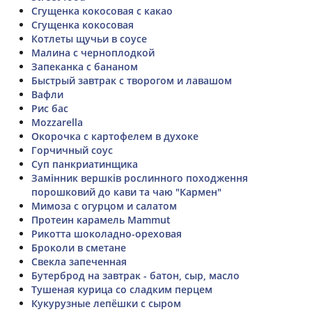
Сгущенка кокосовая с какао
Сгущенка кокосовая
Котлеты щучьи в соусе
Малина с черноплодкой
Запеканка с бананом
Быстрый завтрак с творогом и лавашом
Вафли
Рис бас
Mozzarella
Окорочка с картофелем в духоке
Горчичный соус
Суп панкриатинщика
Замінник вершків рослинного походження
порошковий до кави та чаю "Кармен"
Мимоза с огурцом и салатом
Протеин карамель Mammut
Рикотта шоколадно-ореховая
Броколи в сметане
Свекла запеченная
Бутерброд на завтрак - батон, сыр, масло
Тушеная курица со сладким перцем
Кукурузные лепёшки с сыром