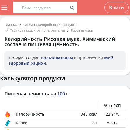
Войти
Главная
Таблица калорийности продуктов
Таблица продуктов пользователей
Рисовая мука
Калорийность
Рисовая мука
. Химический
состав и пищевая ценность.
Продукт создан
пользователем
в приложении
Мой
здоровый рацион
.
Калькулятор продукта
Пищевая ценность на
100
г
% от РСП
Калорийность
345
ккал
22.91
%
Белки
8
г
8.89
%