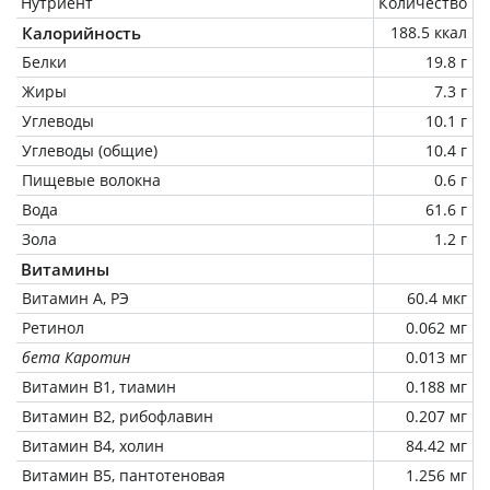
Нутриент
Количество
Калорийность
188.5 ккал
Белки
19.8 г
Жиры
7.3 г
Углеводы
10.1 г
Углеводы (общие)
10.4 г
Пищевые волокна
0.6 г
Вода
61.6 г
Зола
1.2 г
Витамины
Витамин А, РЭ
60.4 мкг
Ретинол
0.062 мг
бета Каротин
0.013 мг
Витамин В1, тиамин
0.188 мг
Витамин В2, рибофлавин
0.207 мг
Витамин В4, холин
84.42 мг
Витамин В5, пантотеновая
1.256 мг