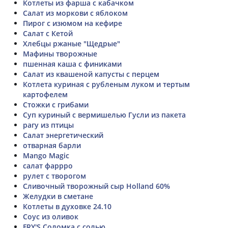
Котлеты из фарша с кабачком
Салат из моркови с яблоком
Пирог с изюмом на кефире
Салат с Кетой
Хлебцы ржаные "Щедрые"
Мафины творожные
пшенная каша с финиками
Салат из квашеной капусты с перцем
Котлета куриная с рубленым луком и тертым
картофелем
Стожки с грибами
Суп куриный с вермишелью Гусли из пакета
рагу из птицы
Салат энергетический
отварная барли
Mango Magic
салат фаррро
рулет с творогом
Сливочный творожный сыр Holland 60%
Желудки в сметане
Котлеты в духовке 24.10
Соус из оливок
FRY'S Соломка с солью