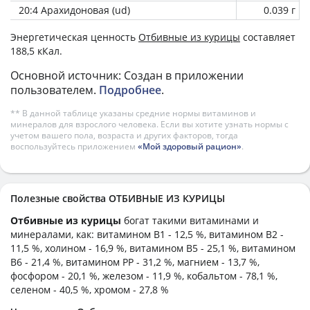
20:4 Арахидоновая (ud)
0.039 г
Энергетическая ценность
Отбивные из курицы
составляет
188,5 кКал.
Основной источник: Создан в приложении
пользователем.
Подробнее
.
** В данной таблице указаны средние нормы витаминов и
минералов для взрослого человека. Если вы хотите узнать нормы с
учетом вашего пола, возраста и других факторов, тогда
воспользуйтесь приложением
«Мой здоровый рацион»
.
Полезные свойства ОТБИВНЫЕ ИЗ КУРИЦЫ
Отбивные из курицы
богат такими витаминами и
минералами, как: витамином B1 - 12,5 %, витамином B2 -
11,5 %, холином - 16,9 %, витамином B5 - 25,1 %, витамином
B6 - 21,4 %, витамином PP - 31,2 %, магнием - 13,7 %,
фосфором - 20,1 %, железом - 11,9 %, кобальтом - 78,1 %,
селеном - 40,5 %, хромом - 27,8 %