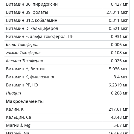
Витамин В6, пиридоксин
0.427 мг
Витамин В9, фолаты
27.311 мкг
Витамин В12, кобаламин
0.311 мкг
Витамин D, кальциферол
0.521 мкг
Витамин Е, альфа токоферол, ТЭ
0.931 мг
бета Токоферол
0.006 мг
гамма Токоферол
0.108 мг
дельта Токоферол
0.026 мг
Витамин Н, биотин
5.036 мкг
Витамин К, филлохинон
3.4 мкг
Витамин РР, НЭ
6.2319 мг
Ниацин
6.268 мг
Макроэлементы
Калий, K
217.61 мг
Кальций, Ca
43.48 мг
Магний, Mg
54.7 мг
Натрий, Na
168.68 мг