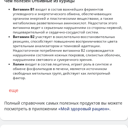
Чем полезен Отбивные из курицы
Витамин В1
входит в состав важнейших ферментов
углеводного и энергетического обмена, обеспечивающих
организм энергией и пластическими веществами, а также
метаболизма разветвленных аминокислот. Недостаток этого
витамина ведет к серьезным нарушениям со стороны нервной,
пищеварительной и сердечно-сосудистой систем.
Витамин В2
участвует в окислительно-восстановительных
реакциях, способствует повышению восприимчивости цвета
зрительным анализатором и темновой адаптации.
Недостаточное потребление витамина В2 сопровождается
нарушением состояния кожных покровов, слизистых оболочек,
нарушением светового и сумеречного зрения.
Холин
входит в состав лецитина, играет роль в синтезе и
обмене фосфолипидов в печени, является источником
свободных метильных групп, действует как липотропный
фактор.
еще
Полный справочник самых полезных продуктов вы можете
посмотреть в приложении
«Мой здоровый рацион»
.