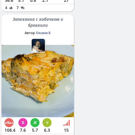
36.6
5.1
0.8
2.1
27
4
7
Запеканка с кабачком и
брокколи
Автор
Оксана Б
108.4
7.6
5.7
6.3
15