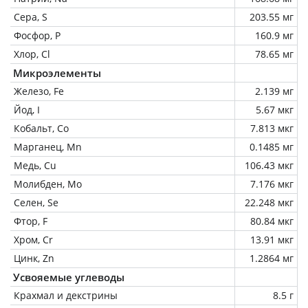
Сера, S
203.55 мг
Фосфор, P
160.9 мг
Хлор, Cl
78.65 мг
Микроэлементы
Железо, Fe
2.139 мг
Йод, I
5.67 мкг
Кобальт, Co
7.813 мкг
Марганец, Mn
0.1485 мг
Медь, Cu
106.43 мкг
Молибден, Mo
7.176 мкг
Селен, Se
22.248 мкг
Фтор, F
80.84 мкг
Хром, Cr
13.91 мкг
Цинк, Zn
1.2864 мг
Усвояемые углеводы
Крахмал и декстрины
8.5 г