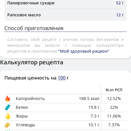
Панировочные сухари
52 г
Рапсовое масло
12 г
Способ приготовления
Составить свой рецепт с учетом потерь витаминов и
минералов вы можете с помощью калькулятора
рецептов в приложении
"Мой здоровый рацион"
.
Калькулятор рецепта
Пищевая ценность на
100
г
% от РСП
Калорийность
188.5
ккал
12.52
%
Белки
19.8
г
22
%
Жиры
7.3
г
11.06
%
Углеводы
10.1
г
7.37
%