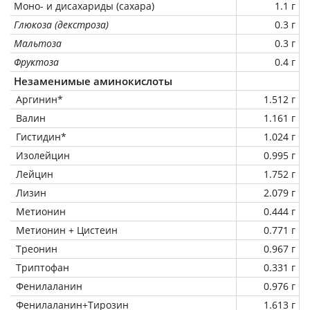
Моно- и дисахариды (сахара)
1.1 г
Глюкоза (декстроза)
0.3 г
Мальтоза
0.3 г
Фруктоза
0.4 г
Незаменимые аминокислоты
Аргинин*
1.512 г
Валин
1.161 г
Гистидин*
1.024 г
Изолейцин
0.995 г
Лейцин
1.752 г
Лизин
2.079 г
Метионин
0.444 г
Метионин + Цистеин
0.771 г
Треонин
0.967 г
Триптофан
0.331 г
Фенилаланин
0.976 г
Фенилаланин+Тирозин
1.613 г