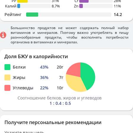
PP
31%
Cr
28%
Калий
8.7%
Zn
11%
Рейтинг
14.2
Большинство продуктов не может содержать полный набор
витаминов и минералов. Поэтому важно употреблять в пищу
разннообразные продукты, чтобы восполнять потребности
организма в витаминах и минералах.
Доля БЖУ в калорийности
Белки
43
%
20
г
Жиры
36
%
7
г
Углеводы
22
%
10
г
Соотношение белков, жиров и углеводов
1 : 0.4 : 0.5
Получите персональные рекомендации
Укажите вашу цель