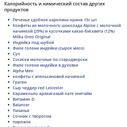
Калорийность и химический состав других
продуктов
Печенье сдобное каролина оранж 15г шт
Конфеты из молочного шоколада Alpine с молочной
начинкой (29%) и кусочками какао-бисквита (12%)
Milka Oreo Original
Индейка под шубой
Филе голени индейки (сырое мясо)
Суп
Сосиски молочные по-стародворски
Филе голени индейки в духовке
Alpha Men
конфеты с апельсиновой начинкой
Гратен
Сыр чеддер red Leicester
Карамельно-арахисоаый лате энитайм
Витамин D
Balancer
Лазанья
Сочник с творогом
пирожок