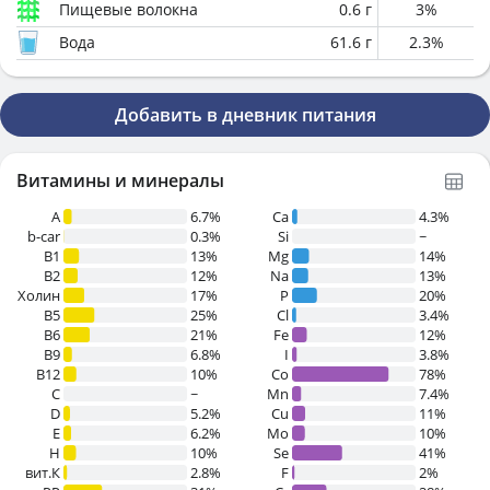
Пищевые волокна
0.6
г
3
%
Вода
61.6
г
2.3
%
Добавить в дневник питания
Витамины и минералы
A
6.7%
Ca
4.3%
b-car
0.3%
Si
~
В1
13%
Mg
14%
B2
12%
Na
13%
Холин
17%
P
20%
B5
25%
Cl
3.4%
B6
21%
Fe
12%
B9
6.8%
I
3.8%
B12
10%
Co
78%
C
~
Mn
7.4%
D
5.2%
Cu
11%
E
6.2%
Mo
10%
H
10%
Se
41%
вит.К
2.8%
F
2%