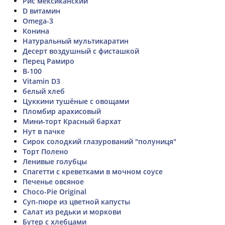
Рис мексиканский
D витамин
Omega-3
Конина
Натуральный мультикаратин
Десерт воздушный с фисташкой
Перец Рамиро
B-100
Vitamin D3
белый хлеб
Цуккини тушёные с овощами
Пломбир арахисовый
Мини-торт Красный бархат
Нут в пачке
Сирок солодкий глазурований "полуниця"
Торт Полено
Ленивые голубцы
Спагетти с креветками в мочном соусе
Печенье овсяное
Choco-Pie Original
Суп-пюре из цветной капусты
Салат из редьки и моркови
Бутер с хлебцами