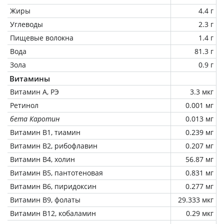
Жиры
4.4 г
Углеводы
2.3 г
Пищевые волокна
1.4 г
Вода
81.3 г
Зола
0.9 г
Витамины
Витамин А, РЭ
3.3 мкг
Ретинол
0.001 мг
бета Каротин
0.013 мг
Витамин В1, тиамин
0.239 мг
Витамин В2, рибофлавин
0.207 мг
Витамин В4, холин
56.87 мг
Витамин В5, пантотеновая
0.831 мг
Витамин В6, пиридоксин
0.277 мг
Витамин В9, фолаты
29.333 мкг
Витамин В12, кобаламин
0.29 мкг