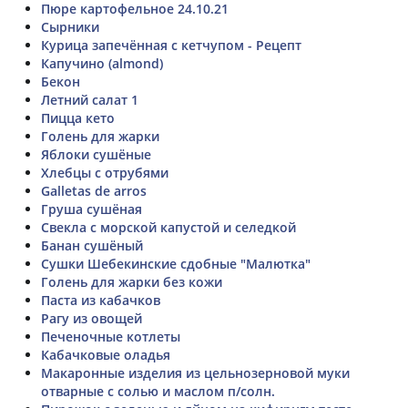
Пюре картофельное 24.10.21
Сырники
Курица запечённая с кетчупом - Рецепт
Капучино (almond)
Бекон
Летний салат 1
Пицца кето
Голень для жарки
Яблоки сушёные
Хлебцы с отрубями
Galletas de arros
Груша сушёная
Свекла с морской капустой и селедкой
Банан сушёный
Сушки Шебекинские сдобные "Малютка"
Голень для жарки без кожи
Паста из кабачков
Рагу из овощей
Печеночные котлеты
Кабачковые оладья
Макаронные изделия из цельнозерновой муки
отварные с солью и маслом п/солн.