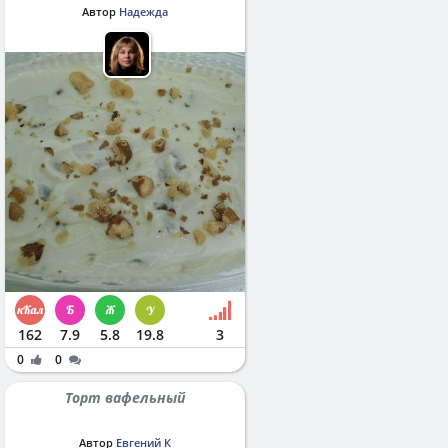
Автор
Надежда
162
7.9
5.8
19.8
3
0
0
Торт вафельный
Автор
Евгений К