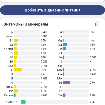
Добавить в дневник питания
Витамины и минералы
A
0.4%
Ca
3%
b-car
0.3%
Si
~
В1
16%
Mg
4%
B2
12%
Na
16%
Холин
11%
P
12%
B5
17%
Cl
~
B6
14%
Fe
6.5%
B9
7.3%
I
~
B12
9.7%
Co
~
C
30%
Mn
4.7%
D
2%
Cu
4.6%
E
1.4%
Mo
~
H
~
Se
27%
вит.К
7.7%
F
~
PP
15%
Cr
~
Калий
7.6%
Zn
11%
Рейтинг
7.4