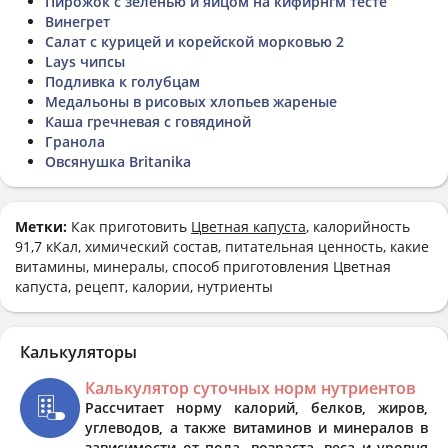
Пирожок с зеленью и яйцом на кифирнгм тесте
Винегрет
Салат с курицей и корейской морковью 2
Lays чипсы
Подливка к голубцам
Медальоны в рисовых хлопьев жареные
Каша гречневая с говядиной
Гранола
Овсянушка Britanika
Метки:
Как приготовить
Цветная капуста
, калорийность
91,7 кКал, химический состав, питательная ценность, какие
витамины, минералы, способ приготовления Цветная
капуста, рецепт, калории, нутриенты
Калькуляторы
Калькулятор суточных норм нутриентов
Рассчитает норму калорий, белков, жиров,
углеводов, а также витаминов и минералов в
зависимости от пола, возраста, веса и уровня