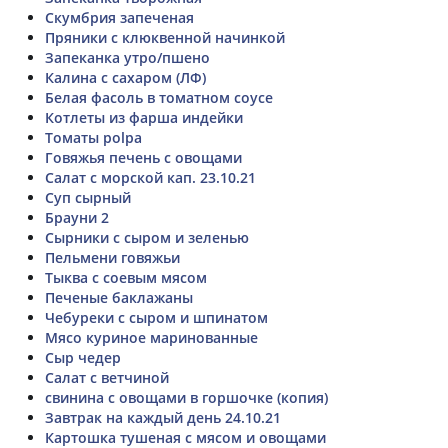
Скумбрия запеченая
Пряники с клюквенной начинкой
Запеканка утро/пшено
Калина с сахаром (ЛФ)
Белая фасоль в томатном соусе
Котлеты из фарша индейки
Томаты polpa
Говяжья печень с овощами
Салат с морской кап. 23.10.21
Суп сырный
Брауни 2
Сырники с сыром и зеленью
Пельмени говяжьи
Тыква с соевым мясом
Печеные баклажаны
Чебуреки с сыром и шпинатом
Мясо куриное маринованные
Сыр чедер
Салат с ветчиной
свинина с овощами в горшочке (копия)
Завтрак на каждый день 24.10.21
Картошка тушеная с мясом и овощами