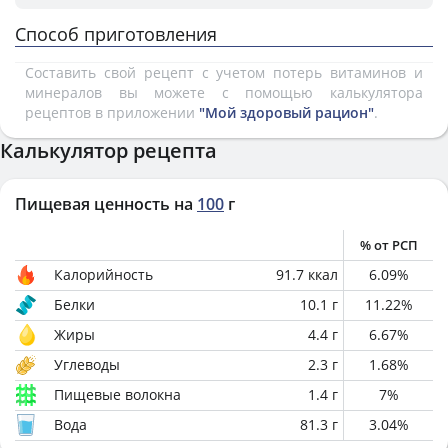
Способ приготовления
Составить свой рецепт с учетом потерь витаминов и
минералов вы можете с помощью калькулятора
рецептов в приложении
"Мой здоровый рацион"
.
Калькулятор рецепта
Пищевая ценность на
100
г
% от РСП
Калорийность
91.7
ккал
6.09
%
Белки
10.1
г
11.22
%
Жиры
4.4
г
6.67
%
Углеводы
2.3
г
1.68
%
Пищевые волокна
1.4
г
7
%
Вода
81.3
г
3.04
%