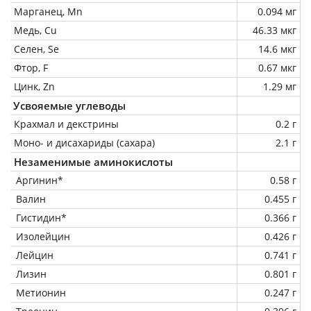
Марганец, Mn
0.094 мг
Медь, Cu
46.33 мкг
Селен, Se
14.6 мкг
Фтор, F
0.67 мкг
Цинк, Zn
1.29 мг
Усвояемые углеводы
Крахмал и декстрины
0.2 г
Моно- и дисахариды (сахара)
2.1 г
Незаменимые аминокислоты
Аргинин*
0.58 г
Валин
0.455 г
Гистидин*
0.366 г
Изолейцин
0.426 г
Лейцин
0.741 г
Лизин
0.801 г
Метионин
0.247 г