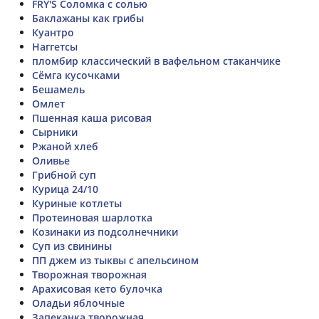
FRY'S Соломка с солью
Баклажаны как грибы
Куантро
Наггетсы
пломбир классический в вафельном стаканчике
Сёмга кусочками
Бешамель
Омлет
Пшенная каша рисовая
Сырники
Ржаной хлеб
Оливье
Грибной суп
Курица 24/10
Куриные котлеты
Протеиновая шарлотка
Козинаки из подсолнечники
Суп из свинины
ПП джем из тыквы с апельсином
Творожная творожная
Арахисовая кето булочка
Оладьи яблочные
Запеканка творожная