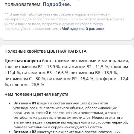
пользователем.
Подробнее
.
** В данной таблице указаны средние нормы витаминов и
минералов для взрослого человека. Если вы хотите узнать нормы с
учетом вашего пола, возраста и других факторов, тогда
воспользуйтесь приложением
«Мой здоровый рацион»
.
Полезные свойства ЦВЕТНАЯ КАПУСТА
Цветная капуста
богат такими витаминами и минералами,
как: витамином B1 - 15,9 %, витамином B2 - 11,5 %, холином
- 11,4 %, витамином B5 - 16,6 %, витамином B6 - 13,9 %,
витамином C - 30 %, витамином PP - 15,4 %, фосфором - 12,4
%, селеном - 26,5 %
Чем полезен Цветная капуста
Витамин В1
входит в состав важнейших ферментов
углеводного и энергетического обмена, обеспечивающих
организм энергией и пластическими веществами, а также
метаболизма разветвленных аминокислот. Недостаток этого
витамина ведет к серьезным нарушениям со стороны нервной,
пищеварительной и сердечно-сосудистой систем.
Витамин В2
участвует в окислительно-восстановительных