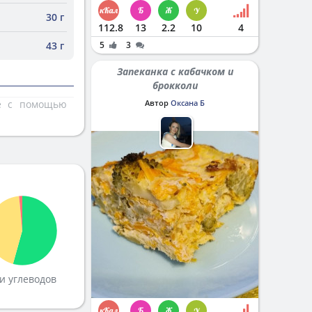
30 г
112.8
13
2.2
10
4
43 г
5
3
Запеканка с кабачком и
брокколи
те с помощью
Автор
Оксана Б
и углеводов