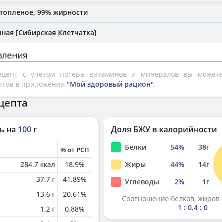
топленое, 99% жирности
ная [Сибирская Клетчатка]
вления
рецепт с учетом потерь витаминов и минералов вы може
птов в приложении
"Мой здоровый рацион"
.
цепта
ь на
100
г
Доля БЖУ в калорийности
Белки
54
%
38
г
% от РСП
284.7
ккал
18.9
%
Жиры
44
%
14
г
37.7
г
41.89
%
Углеводы
2
%
1
г
13.6
г
20.61
%
Соотношение белков, жиров 
1 : 0.4 : 0
1.2
г
0.88
%