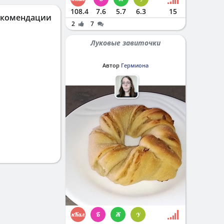
108.4
7.6
5.7
6.3
15
екомендации
2
7
Луковые завиточки
Автор
Гермиона