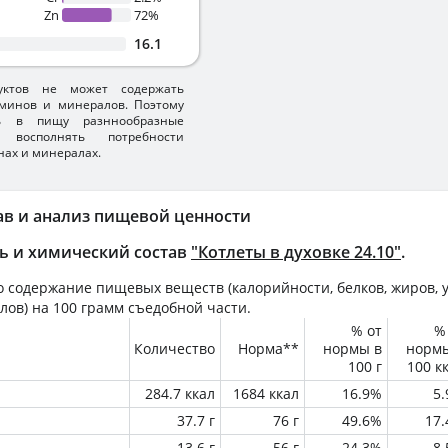
Zn
72%
16.1
уктов не может содержать
минов и минералов. Поэтому
ть в пищу разннообразные
 восполнять потребности
нах и минералах.
ав и анализ пищевой ценности
ь и химический состав
"Котлеты в духовке 24.10"
.
 содержание пищевых веществ (калорийности, белков, жиров, у
лов) на
100 грамм
съедобной части.
% от
%
Количество
Норма**
нормы в
норм
100 г
100 к
284.7 ккал
1684 ккал
16.9%
5
37.7 г
76 г
49.6%
17
13.6 г
56 г
24.3%
8