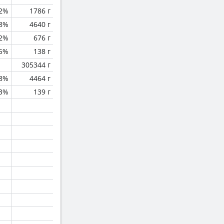
2%
1786 г
.8%
4640 г
.2%
676 г
.5%
138 г
305344 г
.8%
4464 г
.3%
139 г