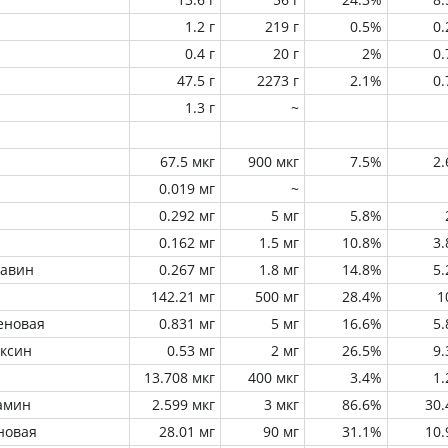
1.2 г
219 г
0.5%
0
0.4 г
20 г
2%
0
47.5 г
2273 г
2.1%
0
1.3 г
~
67.5 мкг
900 мкг
7.5%
2
0.019 мг
~
0.292 мг
5 мг
5.8%
0.162 мг
1.5 мг
10.8%
3
лавин
0.267 мг
1.8 мг
14.8%
5
142.21 мг
500 мг
28.4%
1
еновая
0.831 мг
5 мг
16.6%
5
оксин
0.53 мг
2 мг
26.5%
9
13.708 мкг
400 мкг
3.4%
1
амин
2.599 мкг
3 мкг
86.6%
30
новая
28.01 мг
90 мг
31.1%
10