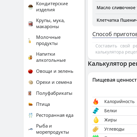
Кондитерские
Масло сливочное 
изделия
Крупы, мука,
Клетчатка Пшенич
макароны
Способ пригото
Молочные
продукты
Составить свой 
калькулятора реце
Напитки
алкогольные
Калькулятор ре
Овощи и зелень
Пищевая ценност
Орехи и семена
Полуфабрикаты
Калорийность
Птица
Белки
Ресторанная еда
Жиры
Рыба и
Углеводы
морепродукты