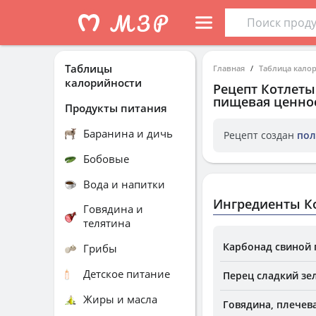
Таблицы
Главная
Таблица кало
калорийности
Рецепт
Котлеты 
пищевая ценнос
Продукты питания
Баранина и дичь
Рецепт создан
пол
Бобовые
Вода и напитки
Ингредиенты Ко
Говядина и
телятина
Карбонад свиной 
Грибы
Детское питание
Перец сладкий зе
Жиры и масла
Говядина, плечева