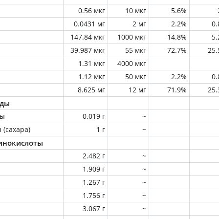
0.56 мкг
10 мкг
5.6%
0.0431 мг
2 мг
2.2%
0
147.84 мкг
1000 мкг
14.8%
5
39.987 мкг
55 мкг
72.7%
25
1.31 мкг
4000 мкг
1.12 мкг
50 мкг
2.2%
0
8.625 мг
12 мг
71.9%
25
оды
ны
0.019 г
~
 (сахара)
1 г
~
инокислоты
2.482 г
~
1.909 г
~
1.267 г
~
1.756 г
~
3.067 г
~