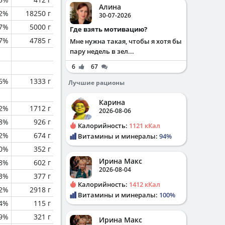
Алина
.2%
18250 г
30-07-2026
.7%
5000 г
Где взять мотивацию?
.7%
4785 г
Мне нужна такая, чтобы я хотя бы
пару недель в зел...
6
67
.6%
1333 г
Лучшие рационы
Карина
2%
1712 г
2026-08-06
.8%
926 г
Калорийность:
1121 кКал
.2%
674 г
Витамины и минералы:
94%
0%
352 г
Ирина Макс
.8%
602 г
2026-08-04
.3%
377 г
Калорийность:
1412 кКал
.2%
2918 г
Витамины и минералы:
100%
.4%
115 г
.9%
321 г
Ирина Макс