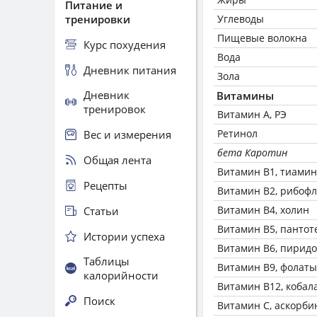
Питание и
тренировки
Углеводы
Пищевые волокна
Курс похудения
Вода
Дневник питания
Зола
Дневник
Витамины
тренировок
Витамин А, РЭ
Ретинол
Вес и измерения
бета Каротин
Общая лента
Витамин В1, тиамин
Рецепты
Витамин В2, рибоф
Витамин В4, холин
Статьи
Витамин В5, пантот
Истории успеха
Витамин В6, пирид
Таблицы
Витамин В9, фолаты
калорийности
Витамин В12, кобал
Поиск
Витамин C, аскорби