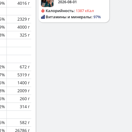
2026-08-01
.9%
4016 г
Калорийность:
1387 кКал
Витамины и минералы:
97%
.5%
2329 г
.9%
4000 г
.8%
325 г
.2%
672 г
.7%
5319 г
.5%
1400 г
.8%
2009 г
.5%
260 г
.2%
314 г
6%
582 г
.1%
26786 г