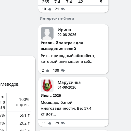
265
7.4
7.4
42
5
10
21
Интересные блоги
Ирина
02-08-2026
Рисовый завтрак для
выведения солей
Рис – природный абсорбент,
который впитывает в себ...
2
138
Марусичка
глеводов,
01-08-2026
Июль 2026
 от
100%
ы в
Месяц долбаной
нормы
кал
многозадачности. Вес 57,4
кг.Вот...
.9%
591 г
.4%
202 г
11
79
.5%
412 г