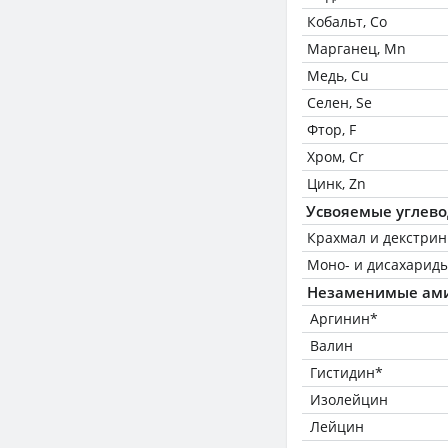
Кобальт, Co
Марганец, Mn
Медь, Cu
Селен, Se
Фтор, F
Хром, Cr
Цинк, Zn
Усвояемые углев
Крахмал и декстри
Моно- и дисахариды
Незаменимые ам
Аргинин*
Валин
Гистидин*
Изолейцин
Лейцин