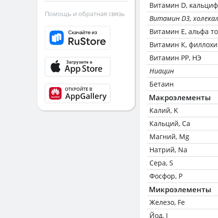
Витамин D, кальци
Помощь и обратная связь
Витамин D3, холека
Витамин Е, альфа т
Витамин К, филлох
Витамин РР, НЭ
Ниацин
Бетаин
Макроэлементы
Калий, K
Кальций, Ca
Магний, Mg
Натрий, Na
Сера, S
Фосфор, P
Микроэлементы
Железо, Fe
Йод, I