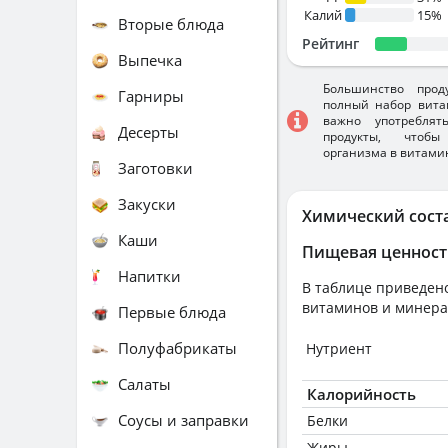
Калий
15%
Вторые блюда
Рейтинг
Выпечка
Большинство прод
Гарниры
полный набор вита
важно употребля
Десерты
продукты, чтобы
организма в витами
Заготовки
Закуски
Химический сост
Каши
Пищевая ценност
Напитки
В таблице приведено
витаминов и минера
Первые блюда
Полуфабрикаты
Нутриент
Салаты
Калорийность
Соусы и заправки
Белки
Жиры