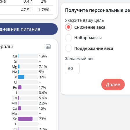
кна
0.4
г
2
%
47.5
г
1.78
%
Получите персональные р
Укажите вашу цель
Снижение веса
 дневник питания
Набор массы
ералы
Поддержание веса
Ca
1.9%
Желаемый вес
Si
~
Mg
7.1%
Na
5%
P
32%
Cl
~
Далее
Fe
17%
I
0.4%
Co
5.6%
Mn
2.2%
Cu
15%
Mo
~
Se
73%
F
~
Cr
2.2%