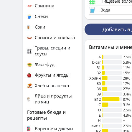
Пищевые воло
Свинина
Вода
Снеки
Соки
Добавить в
Сосиски и колбаса
Витамины и мин
Травы, специи и
соусы
A
7.5%
b-car
5.8%
Фаст-фуд
В1
11%
B2
15%
Фрукты и ягоды
Холин
28%
B5
17%
Хлеб и выпечка
B6
27%
B9
3.4%
Яйца и продукты
B12
87%
из яиц
C
31%
D
2.5%
Готовые блюда и
E
4.3%
рецепты
H
~
вит.К
2.5%
Варенье и джемы
PP
31%