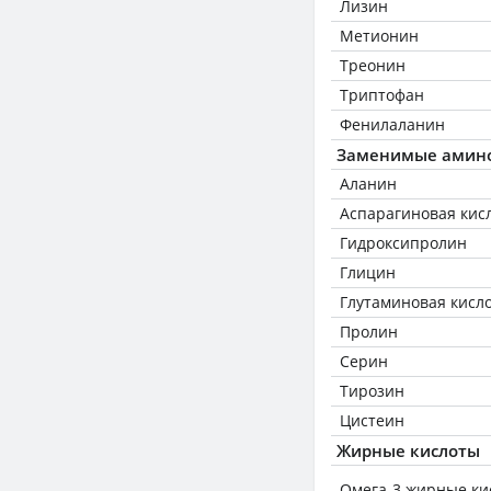
Лизин
Метионин
Треонин
Триптофан
Фенилаланин
Заменимые амин
Аланин
Аспарагиновая кис
Гидроксипролин
Глицин
Глутаминовая кисл
Пролин
Серин
Тирозин
Цистеин
Жирные кислоты
Омега-3 жирные ки