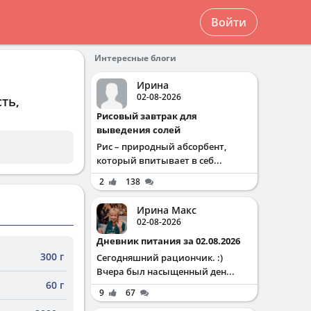
Войти
Интересные блоги
Ирина
02-08-2026
ть,
Рисовый завтрак для
выведения солей
Рис – природный абсорбент,
который впитывает в себ...
2
138
Ирина Макс
02-08-2026
Дневник питания за 02.08.2026
300 г
Сегодняшний рациончик. :)
Вчера был насыщенный ден...
60 г
9
67