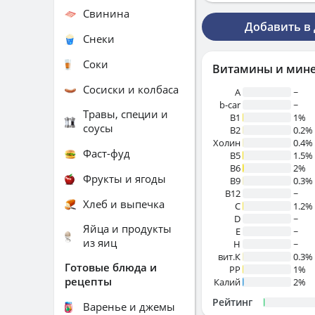
Свинина
Добавить в
Снеки
Соки
Витамины и мин
Сосиски и колбаса
A
~
b-car
~
Травы, специи и
В1
1%
соусы
B2
0.2%
Холин
0.4%
Фаст-фуд
B5
1.5%
B6
2%
Фрукты и ягоды
B9
0.3%
B12
~
Хлеб и выпечка
C
1.2%
D
~
Яйца и продукты
E
~
из яиц
H
~
вит.К
0.3%
Готовые блюда и
PP
1%
рецепты
Калий
2%
Рейтинг
Варенье и джемы