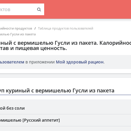
рийности продуктов
Таблица продуктов пользователей
елью Гусли из пакета
иный с вермишелью Гусли из пакета
. Калорийнос
тав и пищевая ценность.
ьзователем
в приложении
Мой здоровый рацион
.
п куриный с вермишелью Гусли из пакета
ой без соли
рмишелью [Русский аппетит]