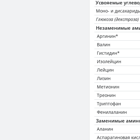
Усвояемые углев
Моно- и дисахариды
Глюкоза (декстроза)
Незаменимые ам
Аргинин*
Валин
Гистидин*
Изолейцин
Лейцин
Лизин
Метионин
Треонин
Триптофан
Фенилаланин
Заменимые амин
Аланин
Аспарагиновая кис