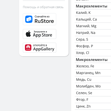
Макроэлементы
Помощь и обратная связь
Калий, K
Кальций, Ca
Магний, Mg
Натрий, Na
Сера, S
Фосфор, P
Хлор, Cl
Микроэлементы
Железо, Fe
Марганец, Mn
Медь, Cu
Молибден, Mo
Селен, Se
Фтор, F
Цинк, Zn