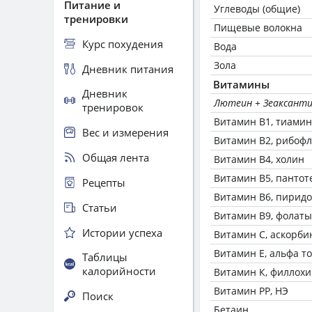
Питание и
Углеводы (общие)
тренировки
Пищевые волокна
Курс похудения
Вода
Зола
Дневник питания
Витамины
Дневник
Лютеин + Зеаксант
тренировок
Витамин В1, тиамин
Вес и измерения
Витамин В2, рибоф
Общая лента
Витамин В4, холин
Витамин В5, пантот
Рецепты
Витамин В6, пирид
Статьи
Витамин В9, фолаты
Истории успеха
Витамин C, аскорби
Витамин Е, альфа т
Таблицы
калорийности
Витамин К, филлох
Витамин РР, НЭ
Поиск
Бетаин