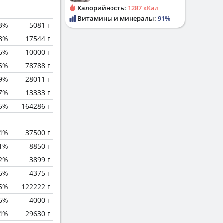
Калорийность:
1287 кКал
Витамины и минералы:
91%
.3%
5081 г
.8%
17544 г
.6%
10000 г
.5%
78788 г
.9%
28011 г
.7%
13333 г
.5%
164286 г
.4%
37500 г
.1%
8850 г
2%
3899 г
.6%
4375 г
.5%
122222 г
.6%
4000 г
.4%
29630 г