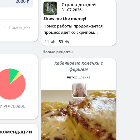
2000 г
Страна дождей
31-07-2026
Show me the money!
Поиск работы продолжается,
те с помощью
процесс идёт со скрипом...
11
53
Новые рецепты
Кабачковые колечки с
фаршем
Автор
Еленка
и углеводов
екомендации