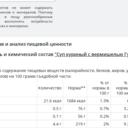
уктов не может содержать
минов и минералов. Поэтому
ть в пищу разннообразные
 восполнять потребности
нах и минералах.
ав и анализ пищевой ценности
ь и химический состав
"Суп куриный с вермишелью Г
 содержание пищевых веществ (калорийности, белков, жиров, у
лов) на
100 грамм
съедобной части.
% от
%
Количество
Норма**
нормы в
норм
100 г
100 к
21.6 ккал
1684 ккал
1.3%
0.5 г
76 г
0.7%
3
0.1 г
56 г
0.2%
0
4.4 г
219 г
2%
9