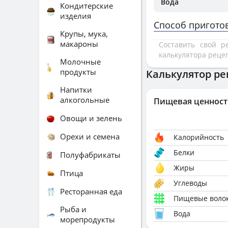
Вода
Кондитерские
изделия
Способ пригото
Крупы, мука,
макароны
Составить свой 
калькулятора реце
Молочные
продукты
Калькулятор ре
Напитки
алкогольные
Пищевая ценност
Овощи и зелень
Орехи и семена
Калорийность
Белки
Полуфабрикаты
Жиры
Птица
Углеводы
Ресторанная еда
Пищевые воло
Рыба и
Вода
морепродукты