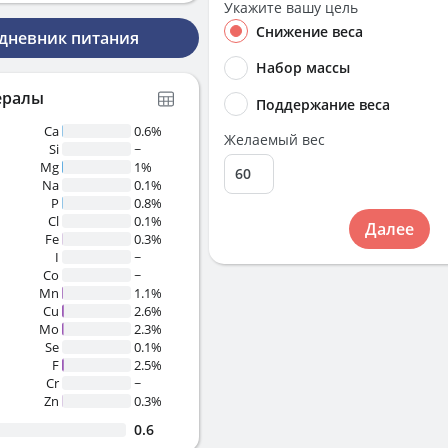
Укажите вашу цель
Снижение веса
 дневник питания
Набор массы
ералы
Поддержание веса
Ca
0.6%
Желаемый вес
Si
~
Mg
1%
Na
0.1%
P
0.8%
Cl
0.1%
Далее
Fe
0.3%
I
~
Co
~
Mn
1.1%
Cu
2.6%
Mo
2.3%
Se
0.1%
F
2.5%
Cr
~
Zn
0.3%
0.6