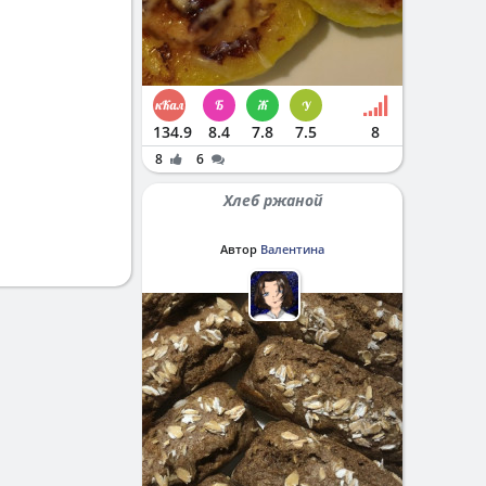
134.9
8.4
7.8
7.5
8
8
6
Хлеб ржаной
Автор
Валентина