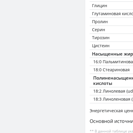
Глицин
Глутаминовая кисл
Пролин
Серин
Тирозин
Цистеин
Насыщенные жир
16:0 Пальмитинов
18:0 Стеариновая
Полиненасыщен
кислоты
18:2 Линолевая (ud
18:3 Линоленовая (
Энергетическая цен
Основной источни
** В данной таблице ук