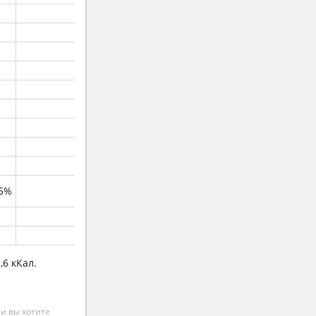
.5%
,6 кКал.
и вы хотите