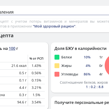
вления
рецепт с учетом потерь витаминов и минералов вы може
птов в приложении
"Мой здоровый рацион"
.
цепта
ь на
100
г
Доля БЖУ в калорийности
Белки
10
%
1
г
% от РСП
21.6
ккал
1.43
%
Жиры
4
%
0
г
0.5
г
0.56
%
Углеводы
86
%
4
г
0.1
г
0.15
%
Соотношение белков, жиров 
1 : 0.2 : 8.8
4.4
г
3.21
%
кна
0.3
г
1.5
%
94.6
г
3.54
%
Получите персональные р