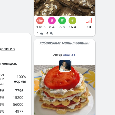
178.3
8.4
8.8
16.4
10
4
4
Кабачковые мини-тортики
усли из
Автор
Оксана Б
глеводов,
 от
100%
ы в
нормы
кал
6%
7796 г
.2%
15200 г
.9%
56000 г
.3%
4977 г