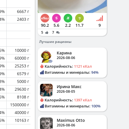
.9%
6667 г
.4%
2403 г
90.2
5.6
2.2
11.7
9
5
7
Лучшие рационы
.6%
10000 г
Карина
.9%
60000 г
2026-08-06
.9%
25253 г
Калорийность:
1121 кКал
Витамины и минералы:
94%
.9%
6579 г
.3%
5000 г
Ирина Макс
.4%
29630 г
2026-08-05
.6%
8108 г
Калорийность:
1397 кКал
1500000 г
Витамины и минералы:
100%
.4%
40000 г
.6%
10163 г
Maximus Otto
2026-08-06