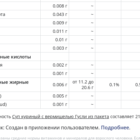
0.008 г
~
ота
0.043 г
~
0.009 г
~
0.011 г
~
0.01 г
~
0.003 г
~
ные кислоты
ая
0.002 г
~
0.001 г
~
ные жирные
от 11.2 до
0.006 г
0.1%
0
20.6 г
)
0.005 г
~
ud)
0.001 г
~
ность
Суп куриный с вермишелью Гусли из пакета
составляет 21
к: Создан в приложении пользователем.
Подробнее
.
азаны средние нормы витаминов и минералов для взрослого человека. Есл