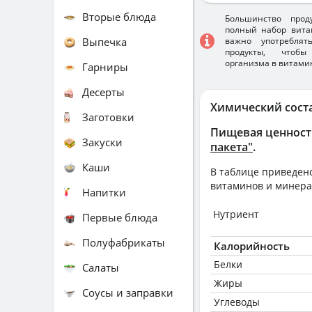
Вторые блюда
Большинство прод
полный набор вита
Выпечка
важно употребля
продукты, чтобы
организма в витами
Гарниры
Десерты
Химический сост
Заготовки
Пищевая ценност
Закуски
пакета"
.
Каши
В таблице приведено
витаминов и минера
Напитки
Нутриент
Первые блюда
Полуфабрикаты
Калорийность
Белки
Салаты
Жиры
Соусы и заправки
Углеводы