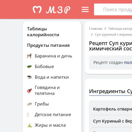
Таблицы
Главная
Таблица кало
калорийности
Суп куриный с вермиш
Рецепт
Суп кур
Продукты питания
химический сос
Баранина и дичь
Рецепт создан
пол
Бобовые
Вода и напитки
Говядина и
Ингредиенты Су
телятина
Грибы
Картофель отварн
Детское питание
Суп Куриный с Ве
Жиры и масла