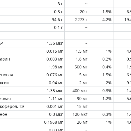
3 г
~
0.3 г
20 г
1.5%
6
94.6 г
2273 г
4.2%
19
0.1 г
~
ин
1.35 мкг
~
0.015 мг
1.5 мг
1%
4
лавин
0.003 мг
1.8 мг
0.2%
0
1.98 мг
500 мг
0.4%
1
еновая
0.076 мг
5 мг
1.5%
6
оксин
0.04 мг
2 мг
2%
9
1.35 мкг
400 мкг
0.3%
1
новая
1.11 мг
90 мг
1.2%
5
окоферол, ТЭ
0.001 мг
15 мг
инон
0.3 мкг
120 мкг
0.3%
1
0.1968 мг
20 мг
1%
4
0.03 мг
~