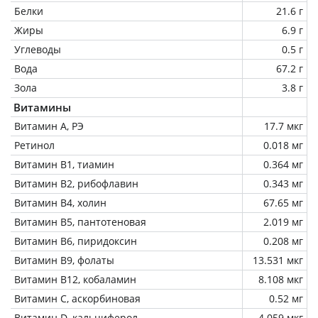
Белки
21.6 г
Жиры
6.9 г
Углеводы
0.5 г
Вода
67.2 г
Зола
3.8 г
Витамины
Витамин А, РЭ
17.7 мкг
Ретинол
0.018 мг
Витамин В1, тиамин
0.364 мг
Витамин В2, рибофлавин
0.343 мг
Витамин В4, холин
67.65 мг
Витамин В5, пантотеновая
2.019 мг
Витамин В6, пиридоксин
0.208 мг
Витамин В9, фолаты
13.531 мкг
Витамин В12, кобаламин
8.108 мкг
Витамин C, аскорбиновая
0.52 мг
Витамин D, кальциферол
4.059 мкг