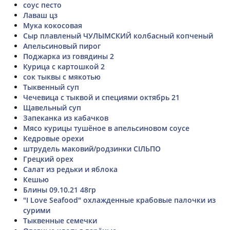
соус песто
Лаваш цз
Мука кокосовая
Сыр плавленый ЧУЛЫМСКИЙ колбасный копченый
Апельсиновый пирог
Поджарка из говядины 2
Курица с картошкой 2
сок тыквы с мякотью
Тыквенный суп
Чечевица с тыквой и специями октябрь 21
Щавельный суп
Запеканка из кабачков
Мясо курицы тушёное в апельсиновом соусе
Кедровые орехи
штрудель маковий/родзинки СІЛЬПО
Грецкий орех
Салат из редьки и яблока
Кешью
Блины 09.10.21 48гр
"I Love Seafood" охлажденные крабовые палочки из
сурими
Тыквенные семечки