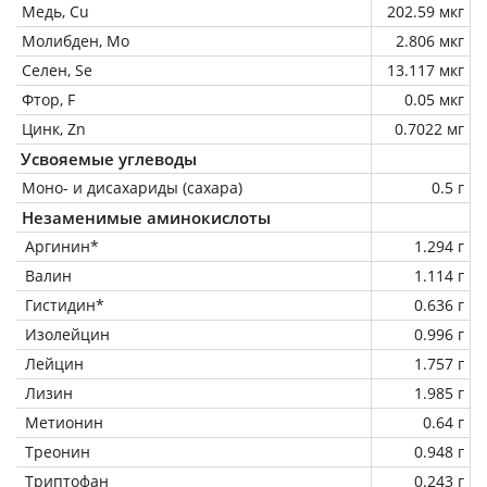
Медь, Cu
202.59 мкг
Молибден, Mo
2.806 мкг
Селен, Se
13.117 мкг
Фтор, F
0.05 мкг
Цинк, Zn
0.7022 мг
Усвояемые углеводы
Моно- и дисахариды (сахара)
0.5 г
Незаменимые аминокислоты
Аргинин*
1.294 г
Валин
1.114 г
Гистидин*
0.636 г
Изолейцин
0.996 г
Лейцин
1.757 г
Лизин
1.985 г
Метионин
0.64 г
Треонин
0.948 г
Триптофан
0.243 г