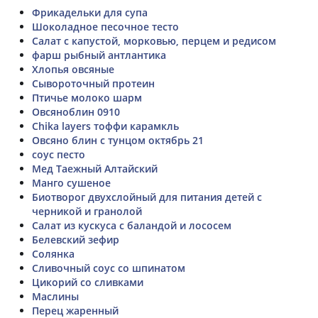
Фрикадельки для супа
Шоколадное песочное тесто
Салат с капустой, морковью, перцем и редисом
фарш рыбный антлантика
Хлопья овсяные
Сывороточный протеин
Птичье молоко шарм
Овсяноблин 0910
Chika layers тоффи карамкль
Овсяно блин с тунцом октябрь 21
соус песто
Мед Таежный Алтайский
Манго сушеное
Биотворог двухслойный для питания детей с
черникой и гранолой
Салат из кускуса с баландой и лососем
Белевский зефир
Солянка
Сливочный соус со шпинатом
Цикорий со сливками
Маслины
Перец жаренный