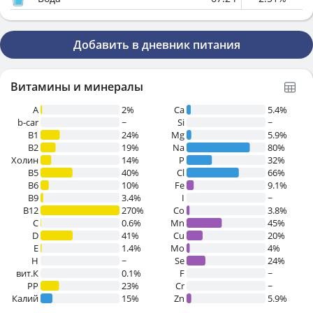
Добавить в дневник питания
Витамины и минералы
A
2%
Ca
5.4%
b-car
~
Si
~
В1
24%
Mg
5.9%
B2
19%
Na
80%
Холин
14%
P
32%
B5
40%
Cl
66%
B6
10%
Fe
9.1%
B9
3.4%
I
~
B12
270%
Co
3.8%
C
0.6%
Mn
45%
D
41%
Cu
20%
E
1.4%
Mo
4%
H
~
Se
24%
вит.К
0.1%
F
~
PP
23%
Cr
~
Калий
15%
Zn
5.9%