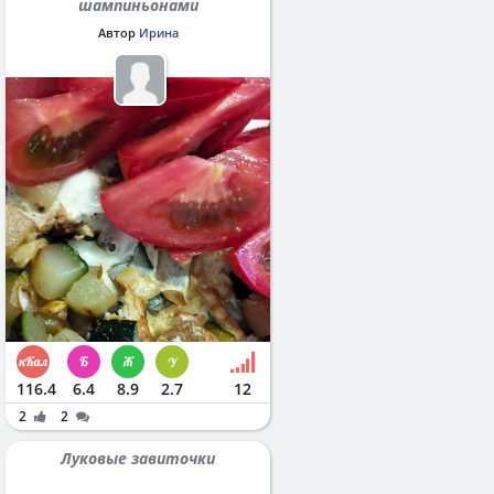
шампиньонами
Автор
Ирина
116.4
6.4
8.9
2.7
12
2
2
Луковые завиточки