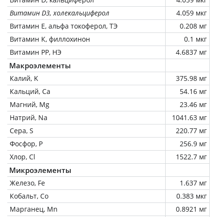
Витамин D3, холекальциферол
4.059 мкг
Витамин Е, альфа токоферол, ТЭ
0.208 мг
Витамин К, филлохинон
0.1 мкг
Витамин РР, НЭ
4.6837 мг
Макроэлементы
Калий, K
375.98 мг
Кальций, Ca
54.16 мг
Магний, Mg
23.46 мг
Натрий, Na
1041.63 мг
Сера, S
220.77 мг
Фосфор, P
256.9 мг
Хлор, Cl
1522.7 мг
Микроэлементы
Железо, Fe
1.637 мг
Кобальт, Co
0.383 мкг
Марганец, Mn
0.8921 мг