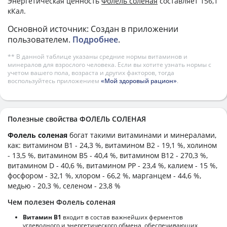
Энергетическая ценность
Фолель соленая
составляет 156,1
кКал.
Основной источник: Создан в приложении
пользователем.
Подробнее
.
** В данной таблице указаны средние нормы витаминов и
минералов для взрослого человека. Если вы хотите узнать нормы с
учетом вашего пола, возраста и других факторов, тогда
воспользуйтесь приложением
«Мой здоровый рацион»
.
Полезные свойства ФОЛЕЛЬ СОЛЕНАЯ
Фолель соленая
богат такими витаминами и минералами,
как: витамином B1 - 24,3 %, витамином B2 - 19,1 %, холином
- 13,5 %, витамином B5 - 40,4 %, витамином B12 - 270,3 %,
витамином D - 40,6 %, витамином PP - 23,4 %, калием - 15 %,
фосфором - 32,1 %, хлором - 66,2 %, марганцем - 44,6 %,
медью - 20,3 %, селеном - 23,8 %
Чем полезен Фолель соленая
Витамин В1
входит в состав важнейших ферментов
углеводного и энергетического обмена, обеспечивающих