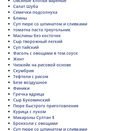
Овсяные хлопья варёные
Салат Шуба
Семечки подсолнуха
Блины
Суп пюре со шпинатом и сливками
томатна паста треугольник
Маслины без косточек
Сыр творожный легкий
Суп тайский
Фасоль с овощами в том.соусе
Жент
Чизкейк на рисовой основе
Скумбрия
Тефтели с рисом
Безе воздушное
Финики
Гречка ядрица
Сыр Буковинский
Пюре быстрого приготовления
Курица с луком
Макароны Султан $
Брокколи с овощами
Суп пюре со шпинатом и сливками