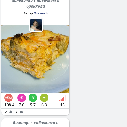
Запеканка с кабачком и
брокколи
Автор
Оксана Б
108.4
7.6
5.7
6.3
15
2
7
Яичница с кабачками и