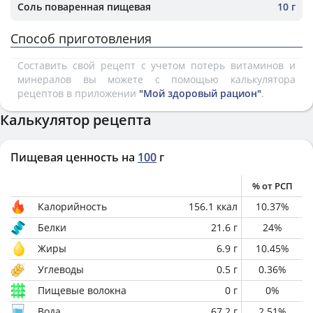
Соль поваренная пищевая
10 г
Способ приготовления
Составить свой рецепт с учетом потерь витаминов и
минералов вы можете с помощью калькулятора
рецептов в приложении
"Мой здоровый рацион"
.
Калькулятор рецепта
Пищевая ценность на
100
г
% от РСП
Калорийность
156.1
ккал
10.37
%
Белки
21.6
г
24
%
Жиры
6.9
г
10.45
%
Углеводы
0.5
г
0.36
%
Пищевые волокна
0
г
0
%
Вода
67.2
г
2.51
%