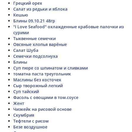
Грецкий орех
Салат из редьки и яблока
Кешью
Блины 09.10.21 48гр
"I Love Seafood" охлажденные крабовые палочки из
сурими
Тыквенные семечки
Овсяные хлопья варёные
Салат Шуба
Семечки подсолнуха
Блины
Суп пюре со шпинатом и сливками
томатна паста треугольник
Маслины без косточек
Сыр творожный легкий
Суп тайский
Фасоль с овощами в том.соусе
Жент
Чизкейк на рисовой основе
Скумбрия
Тефтели с рисом
Безе воздушное