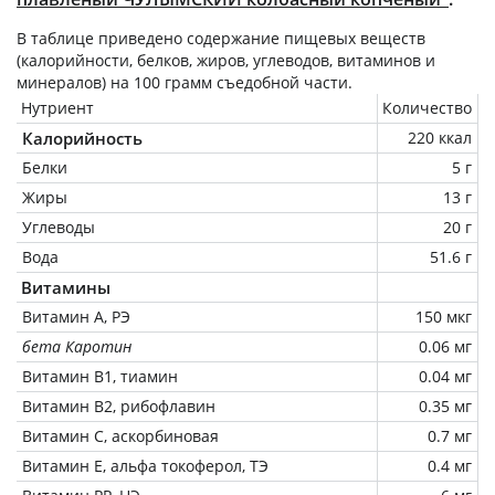
В таблице приведено содержание пищевых веществ
(калорийности, белков, жиров, углеводов, витаминов и
минералов) на
100 грамм
съедобной части.
Нутриент
Количество
Калорийность
220 ккал
Белки
5 г
Жиры
13 г
Углеводы
20 г
Вода
51.6 г
Витамины
Витамин А, РЭ
150 мкг
бета Каротин
0.06 мг
Витамин В1, тиамин
0.04 мг
Витамин В2, рибофлавин
0.35 мг
Витамин C, аскорбиновая
0.7 мг
Витамин Е, альфа токоферол, ТЭ
0.4 мг