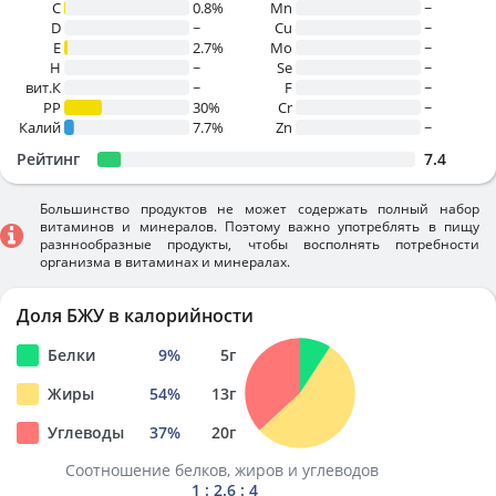
C
0.8%
Mn
~
D
~
Cu
~
E
2.7%
Mo
~
H
~
Se
~
вит.К
~
F
~
PP
30%
Cr
~
Калий
7.7%
Zn
~
Рейтинг
7.4
Большинство продуктов не может содержать полный набор
витаминов и минералов. Поэтому важно употреблять в пищу
разннообразные продукты, чтобы восполнять потребности
организма в витаминах и минералах.
Доля БЖУ в калорийности
Белки
9
%
5
г
Жиры
54
%
13
г
Углеводы
37
%
20
г
Соотношение белков, жиров и углеводов
1 : 2.6 : 4