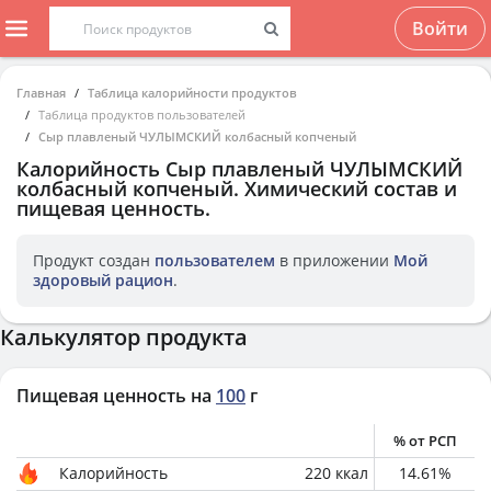
Войти
Главная
Таблица калорийности продуктов
Таблица продуктов пользователей
Сыр плавленый ЧУЛЫМСКИЙ колбасный копченый
Калорийность
Сыр плавленый ЧУЛЫМСКИЙ
колбасный копченый
. Химический состав и
пищевая ценность.
Продукт создан
пользователем
в приложении
Мой
здоровый рацион
.
Калькулятор продукта
Пищевая ценность на
100
г
% от РСП
Калорийность
220
ккал
14.61
%