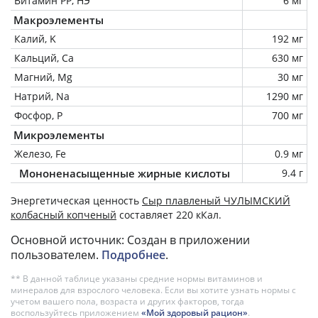
Витамин РР, НЭ
6 мг
Макроэлементы
Калий, K
192 мг
Кальций, Ca
630 мг
Магний, Mg
30 мг
Натрий, Na
1290 мг
Фосфор, P
700 мг
Микроэлементы
Железо, Fe
0.9 мг
Мононенасыщенные жирные кислоты
9.4 г
Энергетическая ценность
Сыр плавленый ЧУЛЫМСКИЙ
колбасный копченый
составляет 220 кКал.
Основной источник: Создан в приложении
пользователем.
Подробнее
.
** В данной таблице указаны средние нормы витаминов и
минералов для взрослого человека. Если вы хотите узнать нормы с
учетом вашего пола, возраста и других факторов, тогда
воспользуйтесь приложением
«Мой здоровый рацион»
.