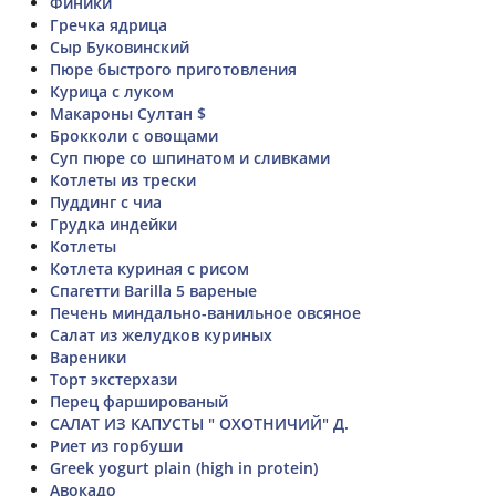
Финики
Гречка ядрица
Сыр Буковинский
Пюре быстрого приготовления
Курица с луком
Макароны Султан $
Брокколи с овощами
Суп пюре со шпинатом и сливками
Котлеты из трески
Пуддинг с чиа
Грудка индейки
Котлеты
Котлета куриная с рисом
Спагетти Barilla 5 вареные
Печень миндально-ванильное овсяное
Салат из желудков куриных
Вареники
Торт экстерхази
Перец фаршированый
САЛАТ ИЗ КАПУСТЫ " ОХОТНИЧИЙ" Д.
Риет из горбуши
Greek yogurt plain (high in protein)
Авокадо