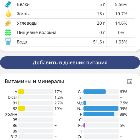
Белки
5
г
5.56
%
Жиры
13
г
19.7
%
Углеводы
20
г
14.6
%
Пищевые волокна
0
г
0
%
Вода
51.6
г
1.93
%
Добавить в дневник питания
Витамины и минералы
A
17%
Ca
63%
b-car
1.2%
Si
~
В1
2.7%
Mg
7.5%
B2
19%
Na
99%
Холин
~
P
88%
B5
~
Cl
~
B6
~
Fe
5%
B9
~
I
~
B12
~
Co
~