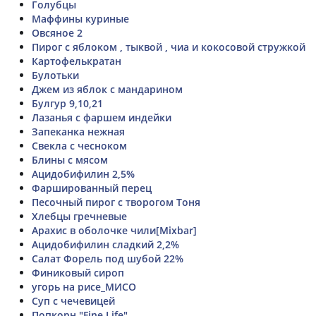
Голубцы
Маффины куриные
Овсяное 2
Пирог с яблоком , тыквой , чиа и кокосовой стружкой
Картофелькратан
Булотьки
Джем из яблок с мандарином
Булгур 9,10,21
Лазанья с фаршем индейки
Запеканка нежная
Свекла с чесноком
Блины с мясом
Ацидобифилин 2,5%
Фаршированный перец
Песочный пирог с творогом Тоня
Хлебцы гречневые
Арахис в оболочке чили[Mixbar]
Ацидобифилин сладкий 2,2%
Салат Форель под шубой 22%
Финиковый сироп
угорь на рисе_МИСО
Суп с чечевицей
Попкорн "Fine Life"