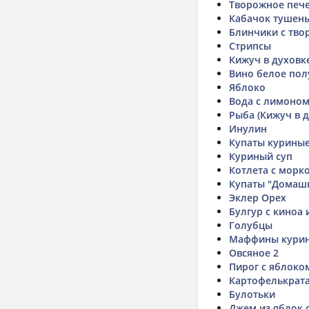
Творожное печ
Кабачок тушен
Блинчики с тво
Стрипсы
Кижуч в духовк
Вино белое пол
Яблоко
Вода с лимоно
Рыба (Кижуч в д
Инулин
Купаты куриные
Куриный суп
Котлета с морк
Купаты "Домашн
Эклер Орех
Булгур с киноа
Голубцы
Маффины кури
Овсяное 2
Пирог с яблоком
Картофелькрат
Булотьки
Джем из яблок 