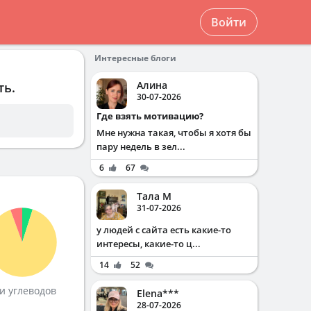
Войти
Интересные блоги
Алина
ть.
30-07-2026
Где взять мотивацию?
Мне нужна такая, чтобы я хотя бы
пару недель в зел...
6
67
Тала М
31-07-2026
у людей с сайта есть какие-то
интересы, какие-то ц...
14
52
и углеводов
Elena***
28-07-2026