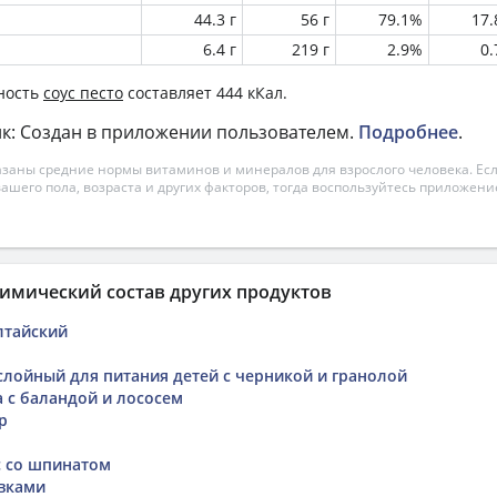
44.3 г
56 г
79.1%
17
6.4 г
219 г
2.9%
0
ность
соус песто
составляет 444 кКал.
к: Создан в приложении пользователем.
Подробнее
.
азаны средние нормы витаминов и минералов для взрослого человека. Есл
вашего пола, возраста и других факторов, тогда воспользуйтесь приложен
имический состав других продуктов
лтайский
слойный для питания детей с черникой и гранолой
а с баландой и лососем
р
с со шпинатом
вками