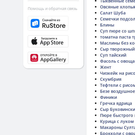
Тыквенные сем
Овсяные хлопья
Помощь и обратная связь
Салат Шуба
Семечки подсо
Блины
Суп пюре со шп
томатна паста 
Маслины без ко
Сыр творожный
Суп тайский
Фасоль с овоща
Жент
Чизкейк на рис
Скумбрия
Тефтели с рисо
Безе воздушное
Финики
Гречка ядрица
Сыр Буковинск
Пюре быстрого 
Курица с луком
Макароны Султ
Брокколи с ов