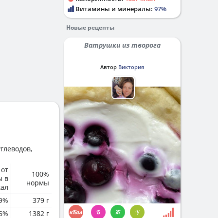
Витамины и минералы:
97%
Новые рецепты
Ватрушки из творога
Автор
Виктория
глеводов,
 от
100%
ы в
нормы
кал
.9%
379 г
.6%
1382 г