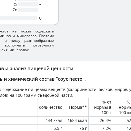
Cr
~
Zn
~
0
уктов не может содержать
минов и минералов. Поэтому
ть в пищу разннообразные
 восполнять потребности
нах и минералах.
ав и анализ пищевой ценности
ь и химический состав
"соус песто"
.
 содержание пищевых веществ (калорийности, белков, жиров, у
лов) на
100 грамм
съедобной части.
% от
%
Количество
Норма**
нормы в
норм
100 г
100 к
444 ккал
1684 ккал
26.4%
5
5.5 г
76 г
7.2%
1