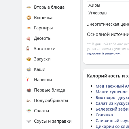
Жиры
Вторые блюда
Углеводы
Выпечка
Энергетическая цен
Гарниры
Основной источни
Десерты
** В данной таблице ук
Заготовки
узнать нормы с учетом 
здоровый рацион»
.
Закуски
Каши
Калорийность и х
Напитки
Мед Таежный А
Первые блюда
Манго сушеное
Биотворог двух
Полуфабрикаты
Салат из кускус
Белевский зефи
Салаты
Солянка
Сливочный соу
Соусы и заправки
Цикорий со сли