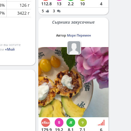
112.8
13
2.2
10
4
.8%
126 г
5
3
.7%
3422 г
Сырники закусочные
Автор
Море Перемен
и вы хотите
ием
«Мой
179.9
19.2
8.1
7.1
6