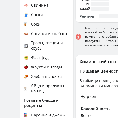
PP
~
Свинина
Калий
~
Снеки
Рейтинг
Соки
Большинство прод
полный набор вита
Сосиски и колбаса
важно употребля
продукты, чтобы
Травы, специи и
организма в витами
соусы
Фаст-фуд
Химический сост
Фрукты и ягоды
Пищевая ценност
Хлеб и выпечка
В таблице приведено
Яйца и продукты
витаминов и минера
из яиц
Нутриент
Готовые блюда и
рецепты
Калорийность
Варенье и джемы
Белки