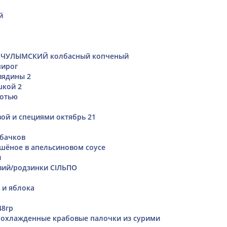
й
 ЧУЛЫМСКИЙ колбасный копченый
пирог
вядины 2
шкой 2
котью
вой и специями октябрь 21
абачков
шёное в апельсиновом соусе
и
вий/родзинки СІЛЬПО
 и яблока
48гр
d" охлажденные крабовые палочки из сурими