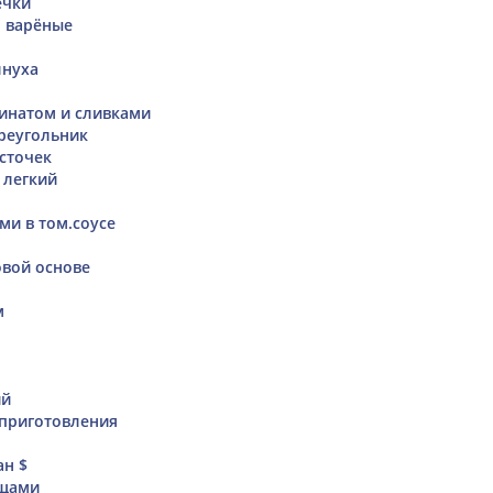
ечки
 варёные
лнуха
инатом и сливками
треугольник
сточек
 легкий
ми в том.соусе
овой основе
м
ий
приготовления
ан $
ощами