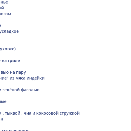
енье
ый
рогом
е
усладкое
м
уховке)
 на гриле
овью на пару
ие" из мяса индейки
 и зелёной фасолью
ные
 , тыквой , чиа и кокосовой стружкой
ан
с мандарином