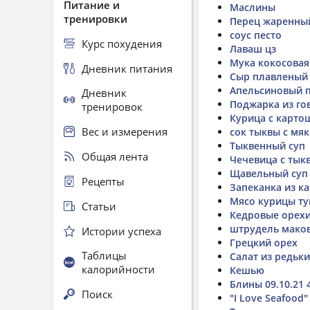
Питание и
Маслины
тренировки
Перец жаренны
соус песто
Курс похудения
Лаваш цз
Мука кокосовая
Дневник питания
Сыр плавленый
Апельсиновый 
Дневник
Поджарка из го
тренировок
Курица с карто
Вес и измерения
сок тыквы с мя
Тыквенный суп
Общая лента
Чечевица с тык
Щавельный суп
Рецепты
Запеканка из к
Мясо курицы ту
Статьи
Кедровые орех
штрудель мако
Истории успеха
Грецкий орех
Таблицы
Салат из редьки
калорийности
Кешью
Блины 09.10.21 
Поиск
"I Love Seafoo