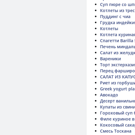
Суп пюре со шп
Котлеты из тре
Пуддинг с чиа
Грудка индейки
Котлеты
Котлета курина
Спагетти Barilla
Печень миндаль
Салат из желуд
Вареники
Торт экстерхази
Перец фаршир
САЛАТ ИЗ КАПУ
Риет из горбуш
Greek yogurt plai
Авокадо
Десерт ванильны
Купаты из свин
Гороховый суп 
Филе куриное в
Кокосовый саха
Смесь Тоскана