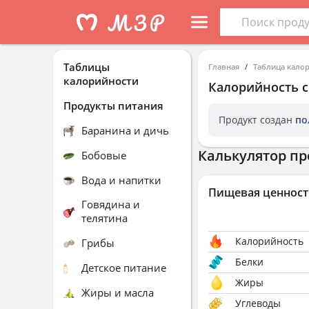
Таблицы
Главная
Таблица кало
калорийности
Калорийность
с
Продукты питания
Продукт создан
по
Баранина и дичь
Калькулятор пр
Бобовые
Вода и напитки
Пищевая ценност
Говядина и
телятина
Калорийность
Грибы
Белки
Детское питание
Жиры
Жиры и масла
Углеводы