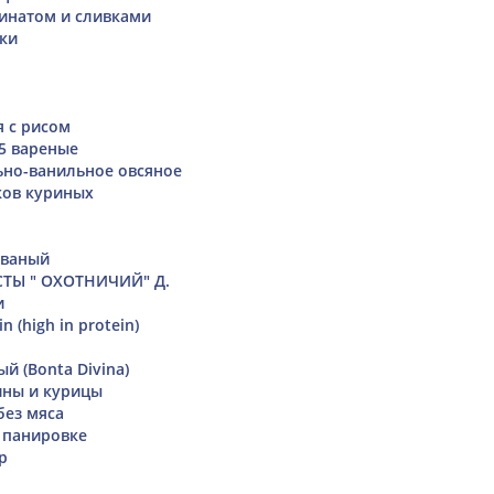
инатом и сливками
ски
я с рисом
 5 вареные
но-ванильное овсяное
ков куриных
ованый
СТЫ " ОХОТНИЧИЙ" Д.
и
n (high in protein)
й (Bonta Divina)
ины и курицы
без мяса
 панировке
р