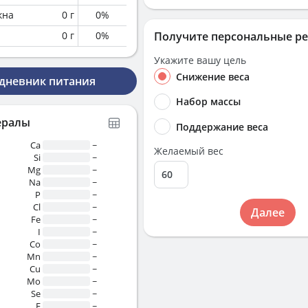
кна
0
г
0
%
0
г
0
%
Получите персональные р
Укажите вашу цель
Снижение веса
 дневник питания
Набор массы
ералы
Поддержание веса
Ca
~
Желаемый вес
Si
~
Mg
~
Na
~
P
~
Cl
~
Далее
Fe
~
I
~
Co
~
Mn
~
Cu
~
Mo
~
Se
~
F
~