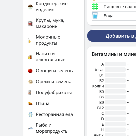
Кондитерские
Пищевые воло
изделия
Вода
Крупы, мука,
макароны
Добавить в
Молочные
продукты
Напитки
Витамины и мин
алкогольные
A
~
b-car
~
Овощи и зелень
В1
~
B2
~
Орехи и семена
Холин
~
B5
~
Полуфабрикаты
B6
~
B9
~
Птица
B12
~
C
~
Ресторанная еда
D
~
E
~
Рыба и
H
~
морепродукты
вит.К
~