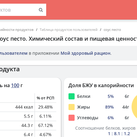
рийности продуктов
Таблица продуктов пользователей
соус песто
оус песто
. Химический состав и пищевая ценнос
льзователем
в приложении
Мой здоровый рацион
.
одукта
ь на
100
г
Доля БЖУ в калорийности
Белки
5
%
6
г
% от РСП
444
ккал
29.48
%
Жиры
89
%
44
г
5.5
г
6.11
%
Углеводы
6
%
6
г
44.3
г
67.12
%
Соотношение белков, жиров 
1 : 8.1 : 1.2
6.4
г
4.67
%