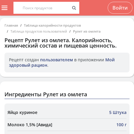
Войти
Главная
Таблица калорийности продуктов
Таблица продуктов пользователей
Рулет из омлета
Рецепт
Рулет из омлета
. Калорийность,
химический состав и пищевая ценность.
Рецепт создан
пользователем
в приложении
Мой
здоровый рацион
.
Ингредиенты Рулет из омлета
Яйцо куриное
5 Штука
Молоко 1,5% [Авида]
100 г