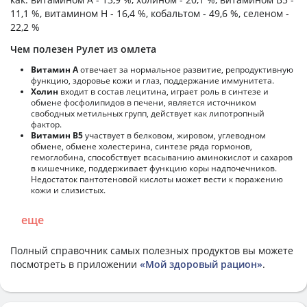
11,1 %, витамином H - 16,4 %, кобальтом - 49,6 %, селеном -
22,2 %
Чем полезен Рулет из омлета
Витамин А
отвечает за нормальное развитие, репродуктивную
функцию, здоровье кожи и глаз, поддержание иммунитета.
Холин
входит в состав лецитина, играет роль в синтезе и
обмене фосфолипидов в печени, является источником
свободных метильных групп, действует как липотропный
фактор.
Витамин В5
участвует в белковом, жировом, углеводном
обмене, обмене холестерина, синтезе ряда гормонов,
гемоглобина, способствует всасыванию аминокислот и сахаров
в кишечнике, поддерживает функцию коры надпочечников.
Недостаток пантотеновой кислоты может вести к поражению
кожи и слизистых.
еще
Полный справочник самых полезных продуктов вы можете
посмотреть в приложении
«Мой здоровый рацион»
.