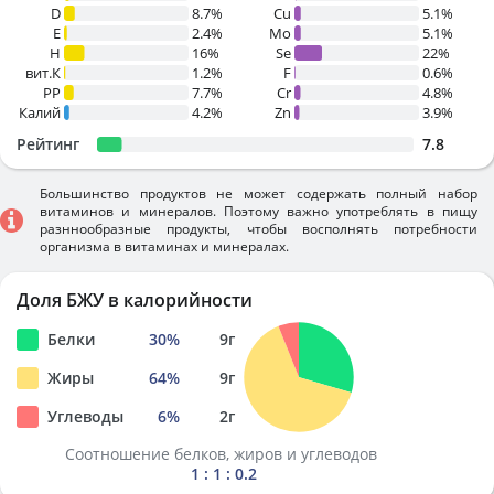
D
8.7%
Cu
5.1%
E
2.4%
Mo
5.1%
H
16%
Se
22%
вит.К
1.2%
F
0.6%
PP
7.7%
Cr
4.8%
Калий
4.2%
Zn
3.9%
Рейтинг
7.8
Большинство продуктов не может содержать полный набор
витаминов и минералов. Поэтому важно употреблять в пищу
разннообразные продукты, чтобы восполнять потребности
организма в витаминах и минералах.
Доля БЖУ в калорийности
Белки
30
%
9
г
Жиры
64
%
9
г
Углеводы
6
%
2
г
Соотношение белков, жиров и углеводов
1 : 1 : 0.2