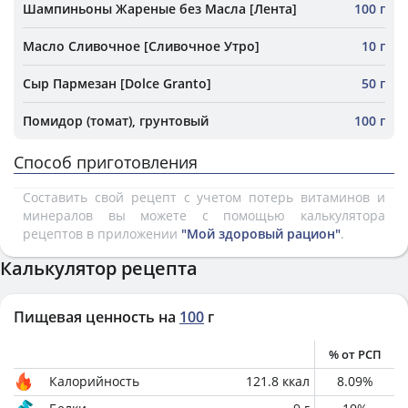
Шампиньоны Жареные без Масла [Лента]
100 г
Масло Сливочное [Сливочное Утро]
10 г
Сыр Пармезан [Dolce Granto]
50 г
Помидор (томат), грунтовый
100 г
Способ приготовления
Составить свой рецепт с учетом потерь витаминов и
минералов вы можете с помощью калькулятора
рецептов в приложении
"Мой здоровый рацион"
.
Калькулятор рецепта
Пищевая ценность на
100
г
% от РСП
Калорийность
121.8
ккал
8.09
%