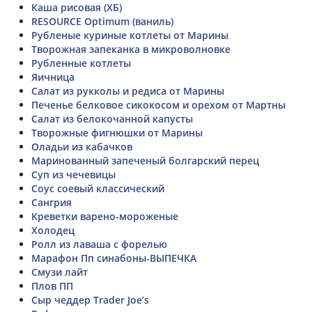
Каша рисовая (ХБ)
RESOURCE Optimum (ваниль)
Рубленые куриные котлеты от Марины
Творожная запеканка в микроволновке
Рубленные котлеты
Яичница
Салат из рукколы и редиса от Марины
Печенье белковое сикокосом и орехом от Мартны
Салат из белокочанной капусты
Творожные фигнюшки от Марины
Оладьи из кабачков
Маринованный запеченый болгарский перец
Суп из чечевицы
Соус соевый классический
Сангрия
Креветки варено-мороженые
Холодец
Ролл из лаваша с форелью
Марафон Пп синабоны-ВЫПЕЧКА
Смузи лайт
Плов ПП
Сыр чеддер Trader Joe’s