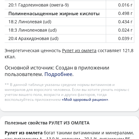
20:1 Гадолеиновая (омега-9)
0.016 г
Полиненасыщенные жирные кислоты
0.498 г
18:2 Линолевая (ud)
0.434 г
18:3 Линоленовая (ud)
0.024 г
20:4 Арахидоновая (ud)
0.039 г
Энергетическая ценность
Рулет из омлета
составляет 121,8
кКал.
Основной источник: Создан в приложении
пользователем.
Подробнее
.
** В данной таблице указаны средние нормы витаминов и
минералов для взрослого человека. Если вы хотите узнать нормы с
учетом вашего пола, возраста и других факторов, тогда
воспользуйтесь приложением
«Мой здоровый рацион»
.
Полезные свойства РУЛЕТ ИЗ ОМЛЕТА
Рулет из омлета
богат такими витаминами и минералами,
как: витамином А - 13,9 %, холином - 20,1 %, витамином B5 -