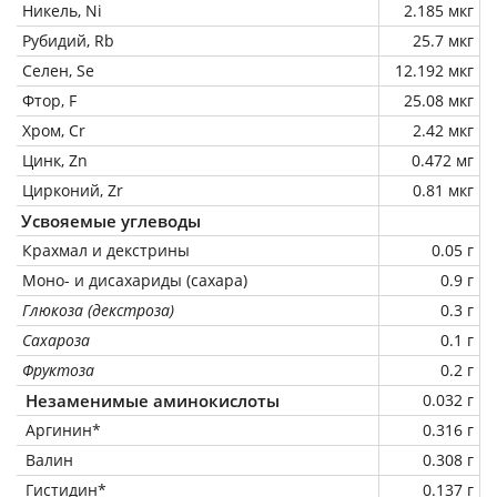
Никель, Ni
2.185 мкг
Рубидий, Rb
25.7 мкг
Селен, Se
12.192 мкг
Фтор, F
25.08 мкг
Хром, Cr
2.42 мкг
Цинк, Zn
0.472 мг
Цирконий, Zr
0.81 мкг
Усвояемые углеводы
Крахмал и декстрины
0.05 г
Моно- и дисахариды (сахара)
0.9 г
Глюкоза (декстроза)
0.3 г
Сахароза
0.1 г
Фруктоза
0.2 г
Незаменимые аминокислоты
0.032 г
Аргинин*
0.316 г
Валин
0.308 г
Гистидин*
0.137 г