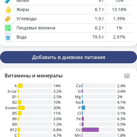
Белки
9
г
10
%
Жиры
8.7
г
13.18
%
Углеводы
1.9
г
1.39
%
Пищевые волокна
0.2
г
1
%
Вода
79.5
г
2.97
%
Добавить в дневник питания
Витамины и минералы
A
14%
Ca
2.4%
b-car
3.2%
Si
3.4%
В1
2.5%
Mg
2%
B2
10%
Na
4.1%
Холин
20%
P
10%
B5
11%
Cl
3.1%
B6
3.6%
Fe
6.3%
B9
1.2%
I
5.5%
B12
6.8%
Co
50%
C
4.7%
Mn
1.8%