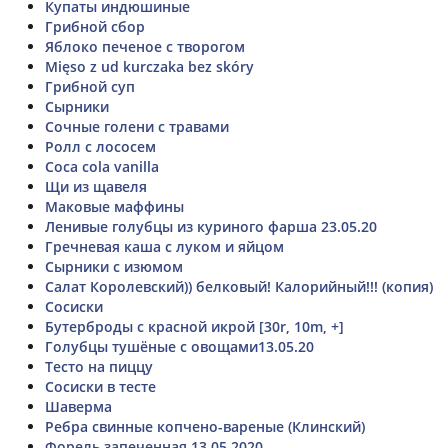
Купаты индюшиные
Грибной сбор
Яблоко печеное с творогом
Mięso z ud kurczaka bez skóry
Грибной суп
Сырники
Сочные голени с травами
Ролл с лососем
Coca cola vanilla
Щи из щавеля
Маковые маффины
Ленивые голубцы из куриного фарша 23.05.20
Гречневая каша с луком и яйцом
Сырники с изюмом
Салат Королевский)) белковый! Калорийный!!! (копия)
Сосиски
Бутерброды с красной икрой [30r, 10m, +]
Голубцы тушёные с овощами13.05.20
Тесто на пиццу
Сосиски в тесте
Шаверма
Ребра свинные копчено-вареные (Клинский)
Форель запеченная 13.05.2020