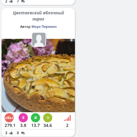
2
7
Цветаевский яблочный
пирог
Автор
Море Перемен
279.1
3.8
13.7
34.6
2
3
0