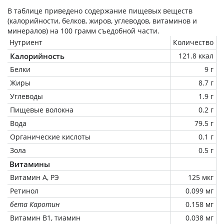
В таблице приведено содержание пищевых веществ
(калорийности, белков, жиров, углеводов, витаминов и
минералов) на
100 грамм
съедобной части.
Нутриент
Количество
Калорийность
121.8 ккал
Белки
9 г
Жиры
8.7 г
Углеводы
1.9 г
Пищевые волокна
0.2 г
Вода
79.5 г
Органические кислоты
0.1 г
Зола
0.5 г
Витамины
Витамин А, РЭ
125 мкг
Ретинол
0.099 мг
бета Каротин
0.158 мг
Витамин В1, тиамин
0.038 мг