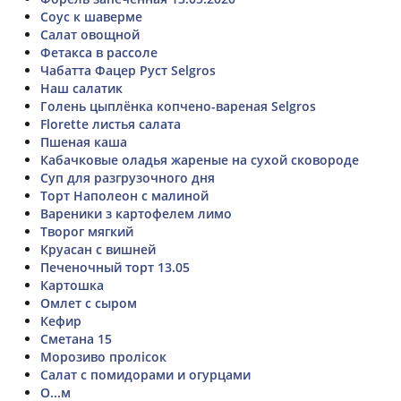
Соус к шаверме
Салат овощной
Фетакса в рассоле
Чабатта Фацер Руст Selgros
Наш салатик
Голень цыплёнка копчено-вареная Selgros
Florette листья салата
Пшеная каша
Кабачковые оладья жареные на сухой сковороде
Суп для разгрузочного дня
Торт Наполеон с малиной
Вареники з картофелем лимо
Творог мягкий
Круасан с вишней
Печеночный торт 13.05
Картошка
Омлет с сыром
Кефир
Сметана 15
Морозиво пролісок
Салат с помидорами и огурцами
О...м