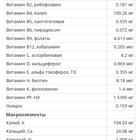
Витамин В2, рибофлавин
0.181 мг
Витамин В4, холин
100.26 мг
Витамин В5, пантотеновая
0.555 мг
Витамин В6, пиридоксин
0.072 мг
Витамин В9, фолаты
4.613 мкг
Витамин В12, кобаламин
0.205 мкг
Витамин C, аскорбиновая
4.2 мг
Витамин D, кальциферол
0.869 мкг
Витамин Е, альфа токоферол, ТЭ
0.355 мг
Витамин Н, биотин
8.18 мкг
Витамин К, филлохинон
1.4 мкг
Витамин РР, НЭ
1.5395 мг
Ниацин
0.159 мг
Макроэлементы
Калий, K
104.03 мг
Кальций, Ca
24.08 мг
Кремний, Si
1.008 мг